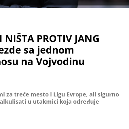
I NIŠTA PROTIV JANG
vezde sa jednom
osu na Vojvodinu
 za treće mesto i Ligu Evrope, ali sigurno
lkulisati u utakmici koja određuje