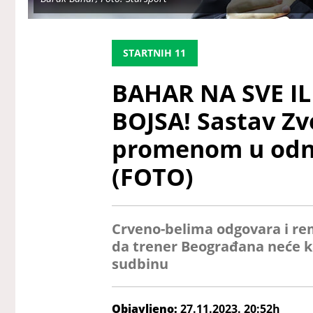
STARTNIH 11
BAHAR NA SVE IL
BOJSA! Sastav Z
promenom u odn
(FOTO)
Crveno-belima odgovara i remi
da trener Beograđana neće ka
sudbinu
Objavljeno:
27.11.2023. 20:52h