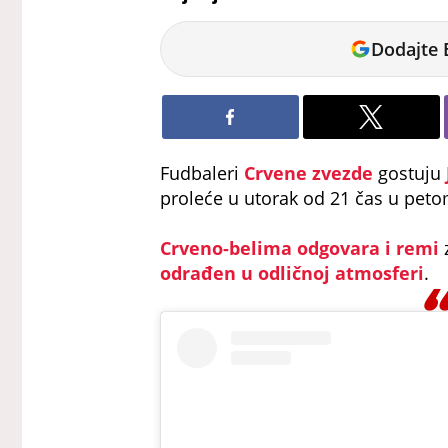
Veljko
Dodajte 
Petrovic
Fudbaleri
Crvene zvezde
gostuju
proleće u utorak od 21 čas u pet
Crveno-belima odgovara i remi
odrađen u odličnoj atmosferi
.