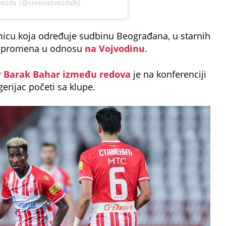
vezda (@crvenazvezdafk)
icu koja određuje sudbinu Beograđana, u starnih
a promena u odnosu
na Vojvodinu
.
 Barak Bahar između redova
je na konferenciji
erijac početi sa klupe.