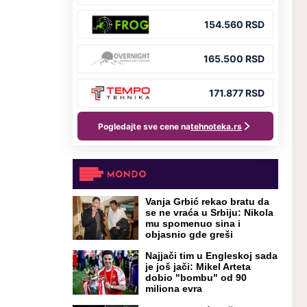
Vanja Grbić rekao bratu da
se ne vraća u Srbiju: Nikola
mu spomenuo sina i
objasnio gde greši
Najjači tim u Engleskoj sada
je još jači: Mikel Arteta
dobio "bombu" od 90
miliona evra