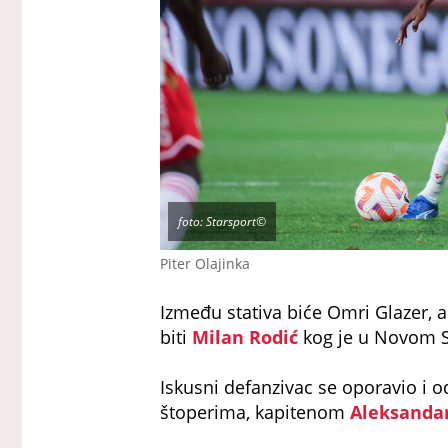
foto: Starsport©
Piter Olajinka
Između stativa biće Omri Glazer, 
biti
Milan Rodić
kog je u Novom S
Iskusni defanzivac se oporavio i o
štoperima, kapitenom
Aleksanda