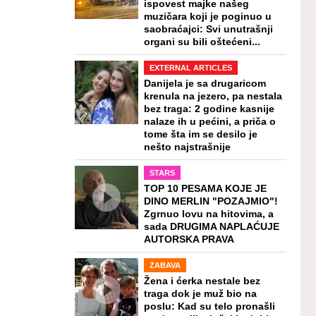
ispovest majke našeg
muzičara koji je poginuo u
saobraćajci: Svi unutrašnji
organi su bili oštećeni...
EXTERNAL ARTICLES
Danijela je sa drugaricom
krenula na jezero, pa nestala
bez traga: 2 godine kasnije
nalaze ih u pećini, a priča o
tome šta im se desilo je
nešto najstrašnije
STARS
TOP 10 PESAMA KOJE JE
DINO MERLIN "POZAJMIO"!
Zgrnuo lovu na hitovima, a
sada DRUGIMA NAPLAĆUJE
AUTORSKA PRAVA
ZABAVA
Žena i ćerka nestale bez
traga dok je muž bio na
poslu: Kad su telo pronašli