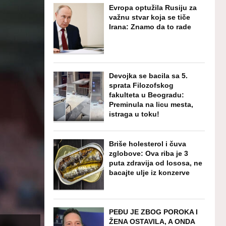
Evropa optužila Rusiju za
važnu stvar koja se tiče
Irana: Znamo da to rade
Devojka se bacila sa 5.
sprata Filozofskog
fakulteta u Beogradu:
Preminula na licu mesta,
istraga u toku!
Briše holesterol i čuva
zglobove: Ova riba je 3
puta zdravija od lososa, ne
bacajte ulje iz konzerve
PEĐU JE ZBOG POROKA I
ŽENA OSTAVILA, A ONDA