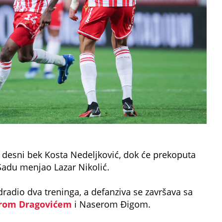
a desni bek Kosta Nedeljković, dok će prekoputa
adu menjao Lazar Nikolić.
dradio dva treninga, a defanziva se završava sa
rom Dragovićem
i Naserom Đigom.