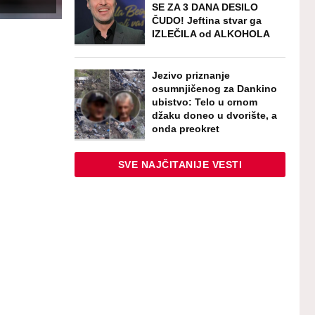
SE ZA 3 DANA DESILO
ČUDO! Jeftina stvar ga
IZLEČILA od ALKOHOLA
Jezivo priznanje
osumnjičenog za Dankino
ubistvo: Telo u crnom
džaku doneo u dvorište, a
onda preokret
SVE NAJČITANIJE VESTI