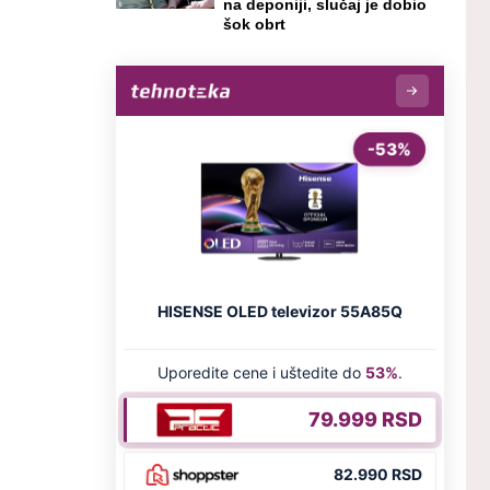
na deponiji, slučaj je dobio
šok obrt