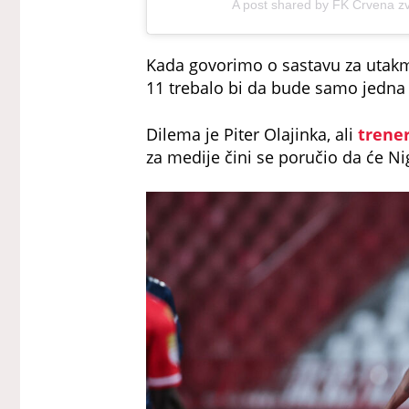
A post shared by FK Crvena z
Kada govorimo o sastavu za utakm
11 trebalo bi da bude samo jedn
Dilema je Piter Olajinka, ali
trener
za medije čini se poručio da će Nig