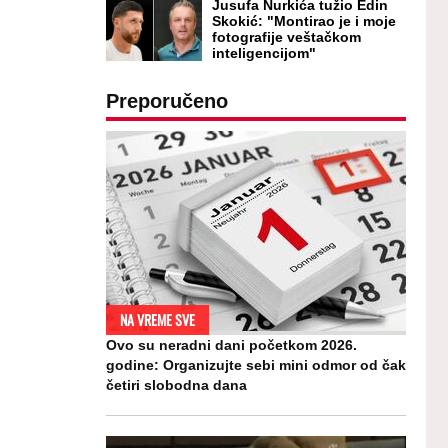
Jusufa Nurkića tužio Edin
Skokić: "Montirao je i moje
fotografije veštačkom
inteligencijom"
Preporučeno
NA VREME SVE
Ovo su neradni dani početkom 2026.
godine: Organizujte sebi mini odmor od čak
četiri slobodna dana