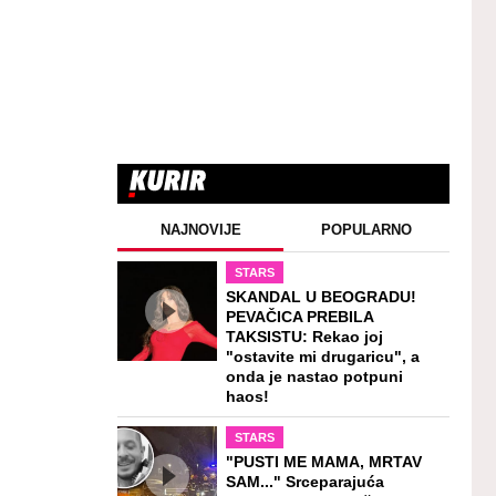
NAJNOVIJE
POPULARNO
STARS
SKANDAL U BEOGRADU!
PEVAČICA PREBILA
TAKSISTU: Rekao joj
"ostavite mi drugaricu", a
onda je nastao potpuni
haos!
STARS
"PUSTI ME MAMA, MRTAV
SAM..." Srceparajuća