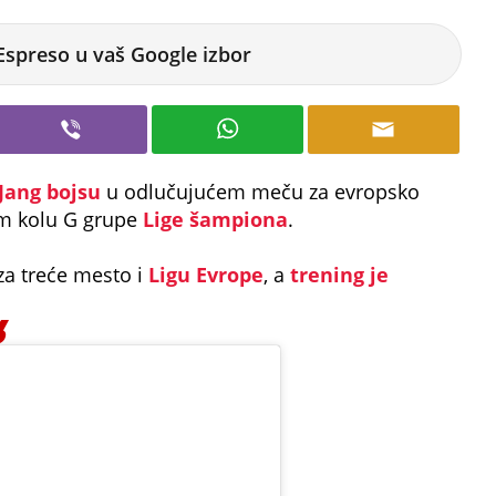
Espreso u vaš Google izbor
Jang bojsu
u odlučujućem meču za evropsko
om kolu G grupe
Lige šampiona
.
za treće mesto i
Ligu Evrope
, a
trening je