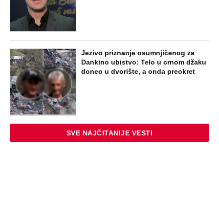
Jezivo priznanje osumnjičenog za
Dankino ubistvo: Telo u crnom džaku
doneo u dvorište, a onda preokret
SVE NAJČITANIJE VESTI