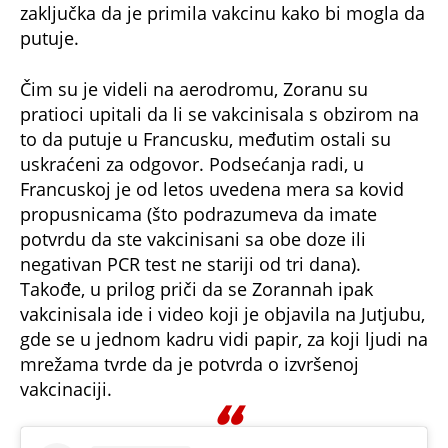
zaključka da je primila vakcinu kako bi mogla da
putuje.
Čim su je videli na aerodromu, Zoranu su
pratioci upitali da li se vakcinisala s obzirom na
to da putuje u Francusku, međutim ostali su
uskraćeni za odgovor. Podsećanja radi, u
Francuskoj je od letos uvedena mera sa kovid
propusnicama (što podrazumeva da imate
potvrdu da ste vakcinisani sa obe doze ili
negativan PCR test ne stariji od tri dana).
Takođe, u prilog priči da se Zorannah ipak
vakcinisala ide i video koji je objavila na Jutjubu,
gde se u jednom kadru vidi papir, za koji ljudi na
mrežama tvrde da je potvrda o izvršenoj
vakcinaciji.