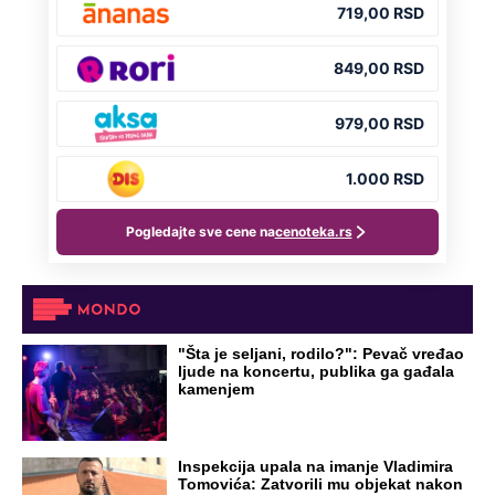
"Šta je seljani, rodilo?": Pevač vređao
ljude na koncertu, publika ga gađala
kamenjem
Inspekcija upala na imanje Vladimira
Tomovića: Zatvorili mu objekat nakon