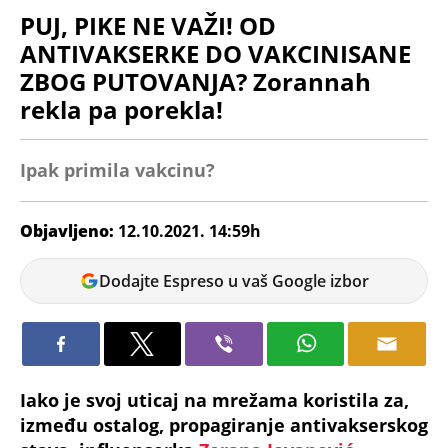
PUJ, PIKE NE VAŽI! OD
ANTIVAKSERKE DO VAKCINISANE
ZBOG PUTOVANJA? Zorannah
rekla pa porekla!
Ipak primila vakcinu?
Objavljeno:
12.10.2021. 14:59h
Maja
Dodajte Espreso u vaš Google izbor
Ćorić
Iako je svoj uticaj na mrežama koristila za,
između ostalog, propagiranje antivakserskog