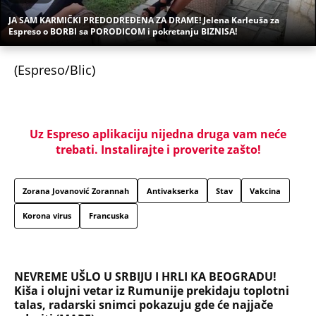
JA SAM KARMIČKI PREDODREĐENA ZA DRAME! Jelena Karleuša za
Espreso o BORBI sa PORODICOM i pokretanju BIZNISA!
(Espreso/Blic)
Uz Espreso aplikaciju nijedna druga vam neće
trebati. Instalirajte i proverite zašto!
Zorana Jovanović Zorannah
Antivakserka
Stav
Vakcina
Korona virus
Francuska
NEVREME UŠLO U SRBIJU I HRLI KA BEOGRADU!
Kiša i olujni vetar iz Rumunije prekidaju toplotni
talas, radarski snimci pokazuju gde će najjače