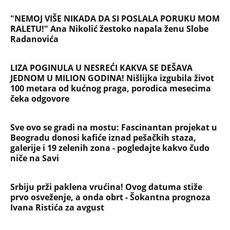
"NEMOJ VIŠE NIKADA DA SI POSLALA PORUKU MOM
RALETU!" Ana Nikolić žestoko napala ženu Slobe
Radanovića
LIZA POGINULA U NESREĆI KAKVA SE DEŠAVA
JEDNOM U MILION GODINA! Nišlijka izgubila život
100 metara od kućnog praga, porodica mesecima
čeka odgovore
Sve ovo se gradi na mostu: Fascinantan projekat u
Beogradu donosi kafiće iznad pešačkih staza,
galerije i 19 zelenih zona - pogledajte kakvo čudo
niče na Savi
Srbiju prži paklena vrućina! Ovog datuma stiže
prvo osveženje, a onda obrt - Šokantna prognoza
Ivana Ristića za avgust