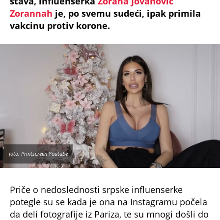
stava, influenserka
Zorana Jovanović
Zorannah
je, po svemu sudeći, ipak primila
vakcinu protiv korone.
foto: Printscreen Youtube
Priče o nedoslednosti srpske influenserke
potegle su se kada je ona na Instagramu počela
da deli fotografije iz Pariza, te su mnogi došli do