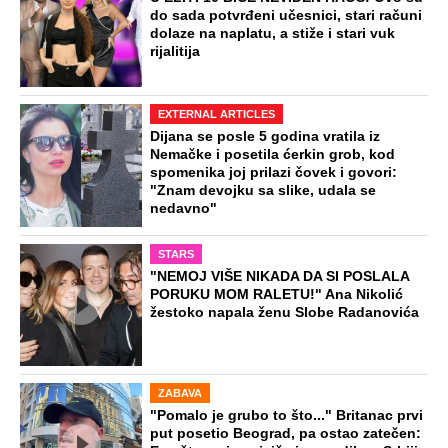
do sada potvrđeni učesnici, stari računi
dolaze na naplatu, a stiže i stari vuk
rijalitija
EXTERNAL ARTICLES
Dijana se posle 5 godina vratila iz
Nemačke i posetila ćerkin grob, kod
spomenika joj prilazi čovek i govori:
"Znam devojku sa slike, udala se
nedavno"
STARS
"NEMOJ VIŠE NIKADA DA SI POSLALA
PORUKU MOM RALETU!" Ana Nikolić
žestoko napala ženu Slobe Radanovića
ZABAVA
"Pomalo je grubo to što..." Britanac prvi
put posetio Beograd, pa ostao zatečen: