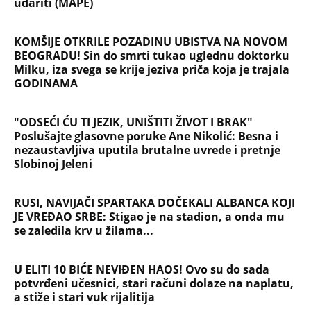
udariti (MAPE)
KOMŠIJE OTKRILE POZADINU UBISTVA NA NOVOM
BEOGRADU! Sin do smrti tukao uglednu doktorku
Milku, iza svega se krije jeziva priča koja je trajala
GODINAMA
"ODSEĆI ĆU TI JEZIK, UNIŠTITI ŽIVOT I BRAK"
Poslušajte glasovne poruke Ane Nikolić: Besna i
nezaustavljiva uputila brutalne uvrede i pretnje
Slobinoj Jeleni
RUSI, NAVIJAČI SPARTAKA DOČEKALI ALBANCA KOJI
JE VREĐAO SRBE: Stigao je na stadion, a onda mu
se zaledila krv u žilama...
U ELITI 10 BIĆE NEVIĐEN HAOS! Ovo su do sada
potvrđeni učesnici, stari računi dolaze na naplatu,
a stiže i stari vuk rijalitija