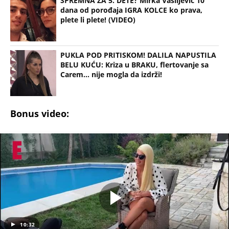
SPREMNA ZA 5. DETE? Mirka Vasiljević 10
dana od porođaja IGRA KOLCE ko prava,
plete li plete! (VIDEO)
PUKLA POD PRITISKOM! DALILA NAPUSTILA
BELU KUĆU: Kriza u BRAKU, flertovanje sa
Carem... nije mogla da izdrži!
Bonus video:
10:32