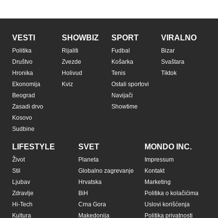
VESTI
SHOWBIZ
SPORT
VIRALNO
Politika
Rijaliti
Fudbal
Bizar
Društvo
Zvezde
Košarka
Svaštara
Hronika
Holivud
Tenis
Tiktok
Ekonomija
Kviz
Ostali sportovi
Beograd
Navijači
Zasadi drvo
Showtime
Kosovo
Sudbine
LIFESTYLE
SVET
MONDO INC.
Život
Planeta
Impressum
Stil
Globalno zagrevanje
Kontakt
Ljubav
Hrvatska
Marketing
Zdravlje
BiH
Politika o kolačićima
Hi-Tech
Crna Gora
Uslovi korišćenja
Kultura
Makedonija
Politika privatnosti