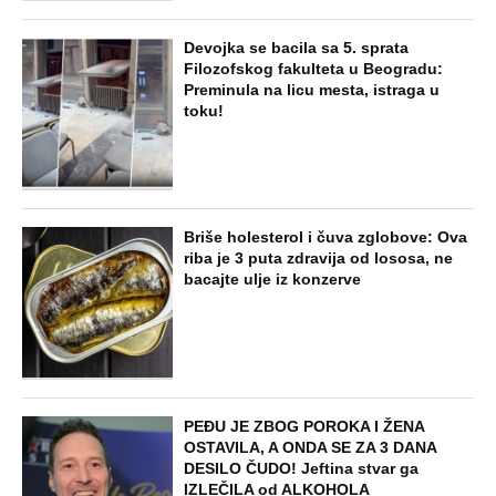
Devojka se bacila sa 5. sprata
Filozofskog fakulteta u Beogradu:
Preminula na licu mesta, istraga u
toku!
Briše holesterol i čuva zglobove: Ova
riba je 3 puta zdravija od lososa, ne
bacajte ulje iz konzerve
PEĐU JE ZBOG POROKA I ŽENA
OSTAVILA, A ONDA SE ZA 3 DANA
DESILO ČUDO! Jeftina stvar ga
IZLEČILA od ALKOHOLA