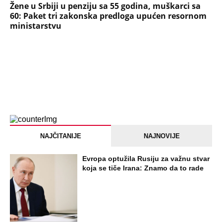
Žene u Srbiji u penziju sa 55 godina, muškarci sa
60: Paket tri zakonska predloga upućen resornom
ministarstvu
NAJČITANIJE
NAJNOVIJE
Evropa optužila Rusiju za važnu stvar
koja se tiče Irana: Znamo da to rade