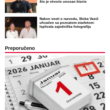
što je otvorio unosan biznis
Nakon vesti o razvodu, Sloba Vasić
uhvaćen sa poznatom starletom:
Isplivala zajednička fotografija
Preporučeno