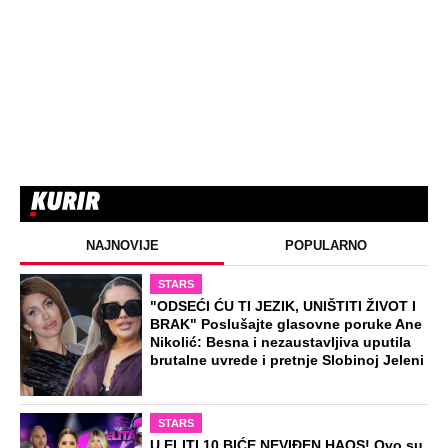
NAJNOVIJE
POPULARNO
STARS
"ODSEĆI ĆU TI JEZIK, UNIŠTITI ŽIVOT I
BRAK" Poslušajte glasovne poruke Ane
Nikolić: Besna i nezaustavljiva uputila
brutalne uvrede i pretnje Slobinoj Jeleni
STARS
U ELITI 10 BIĆE NEVIĐEN HAOS! Ovo su