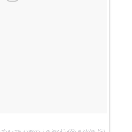
@milica_mimi_zivanovic_) on
Sep 14, 2016 at 5:00pm PDT