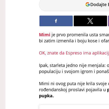
Marija
Dodajte 
Ivetić
Mimi
je prvo promenila usta smanj
bi zatim izmenila i boju kose i ofa
OK, znate da Espreso ima aplikaciju
Ipak, starleta jedno nije menjala:
populaciju i svojom igrom i pon
Mimi ni ovog puta nije krila svoje
rođendanskoj proslavi pojavila u
pupka.