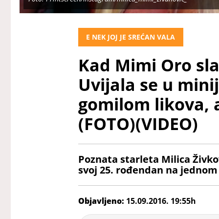
E NEK JOJ JE SREĆAN VALA
Kad Mimi Oro slav
Uvijala se u minij
gomilom likova, 
(FOTO)(VIDEO)
Poznata starleta Milica Živko
svoj 25. rođendan na jednom
Objavljeno:
15.09.2016. 19:55h