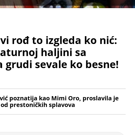
i rođ to izgleda ko nić:
aturnoj haljini sa
a grudi sevale ko besne!
vić poznatija kao Mimi Oro, proslavila je
 od prestoničkih splavova