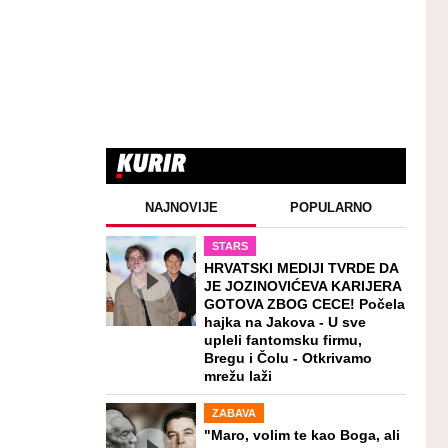
NAJNOVIJE
POPULARNO
STARS
HRVATSKI MEDIJI TVRDE DA
JE JOZINOVIĆEVA KARIJERA
GOTOVA ZBOG CECE! Počela
hajka na Jakova - U sve
upleli fantomsku firmu,
Bregu i Čolu - Otkrivamo
mrežu laži
ZABAVA
"Maro, volim te kao Boga, ali