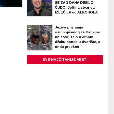
SE ZA 3 DANA DESILO
ČUDO! Jeftina stvar ga
IZLEČILA od ALKOHOLA
Jezivo priznanje
osumnjičenog za Dankino
ubistvo: Telo u crnom
džaku doneo u dvorište, a
onda preokret
SVE NAJČITANIJE VESTI