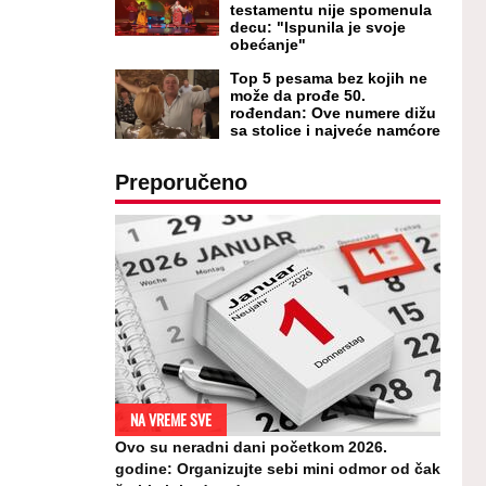
testamentu nije spomenula
decu: "Ispunila je svoje
obećanje"
Top 5 pesama bez kojih ne
može da prođe 50.
rođendan: Ove numere dižu
sa stolice i najveće namćore
Preporučeno
NA VREME SVE
Ovo su neradni dani početkom 2026.
godine: Organizujte sebi mini odmor od čak