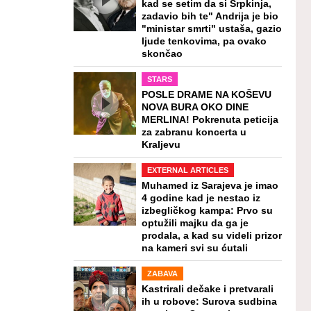
kad se setim da si Srpkinja,
zadavio bih te" Andrija je bio
"ministar smrti" ustaša, gazio
ljude tenkovima, pa ovako
skončao
STARS
POSLE DRAME NA KOŠEVU
NOVA BURA OKO DINE
MERLINA! Pokrenuta peticija
za zabranu koncerta u
Kraljevu
EXTERNAL ARTICLES
Muhamed iz Sarajeva je imao
4 godine kad je nestao iz
izbegličkog kampa: Prvo su
optužili majku da ga je
prodala, a kad su videli prizor
na kameri svi su ćutali
ZABAVA
Kastrirali dečake i pretvarali
ih u robove: Surova sudbina