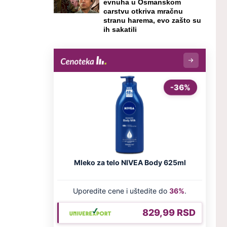
evnuha u Osmanskom
carstvu otkriva mračnu
stranu harema, evo zašto su
ih sakatili