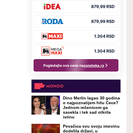
Dino Merlin lagao 30 godina
o najpoznatijem hitu Cece?
Jednom rečenicom ga
sasekla i tek sad otkrila
istinu
Pevačica svu svoju imovinu
dodelila državi, u