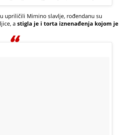
su upriličili Mimino slavlje, rođendanu su
ljice, a
stigla je i torta iznenađenja kojom je