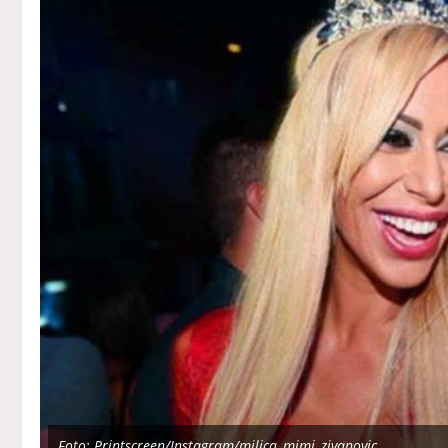
Foto: Printscreen/Instagram/milica_mimi_zivanovic_