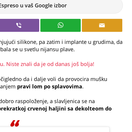
Espreso u vaš Google izbor
ujući silikone, pa zatim i implante u grudima, da
rbala se u svetlu nijansu plave.
. Niste znali da je od danas još bolja!
 očigledno da i dalje voli da provocira mušku
ašanjem
pravi lom po splavovima
.
 dobro raspoloženje, a slavljenica se na
prekratkoj crvenoj haljini sa dekolteom do