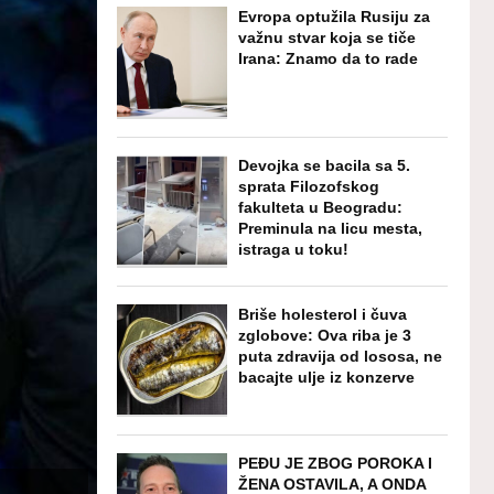
Evropa optužila Rusiju za
važnu stvar koja se tiče
Irana: Znamo da to rade
Devojka se bacila sa 5.
sprata Filozofskog
fakulteta u Beogradu:
Preminula na licu mesta,
istraga u toku!
Briše holesterol i čuva
zglobove: Ova riba je 3
puta zdravija od lososa, ne
bacajte ulje iz konzerve
PEĐU JE ZBOG POROKA I
ŽENA OSTAVILA, A ONDA