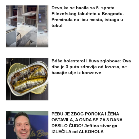
Devojka se bacila sa 5. sprata
Filozofskog fakulteta u Beogradu:
Preminula na licu mesta, istraga u
toku!
Briše holesterol i čuva zglobove: Ova
riba je 3 puta zdravija od lososa, ne
bacajte ulje iz konzerve
PEĐU JE ZBOG POROKA I ŽENA
OSTAVILA, A ONDA SE ZA 3 DANA
DESILO ČUDO! Jeftina stvar ga
IZLEČILA od ALKOHOLA