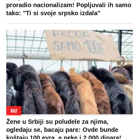
proradio nacionalizam! Popljuvali ih samo
tako: "Ti si svoje srpsko izdala"
RAJ!
Žene u Srbiji su poludele za njima,
ogledaju se, bacaju pare: Ovde bunde
koštaju 100 evra, a neke i 2.000 dinara!