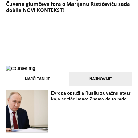
Čuvena glumčeva fora o Marijanu Rističeviću sada
dobila NOVI KONTEKST!
NAJČITANIJE
NAJNOVIJE
Evropa optužila Rusiju za važnu stvar
koja se tiče Irana: Znamo da to rade