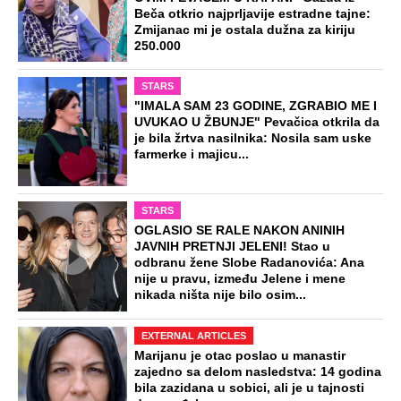
Beča otkrio najprljavije estradne tajne:
Zmijanac mi je ostala dužna za kiriju
250.000
STARS
"IMALA SAM 23 GODINE, ZGRABIO ME I
UVUKAO U ŽBUNJE" Pevačica otkrila da
je bila žrtva nasilnika: Nosila sam uske
farmerke i majicu...
STARS
OGLASIO SE RALE NAKON ANINIH
JAVNIH PRETNJI JELENI! Stao u
odbranu žene Slobe Radanovića: Ana
nije u pravu, između Jelene i mene
nikada ništa nije bilo osim...
EXTERNAL ARTICLES
Marijanu je otac poslao u manastir
zajedno sa delom nasledstva: 14 godina
bila zazidana u sobici, ali je u tajnosti