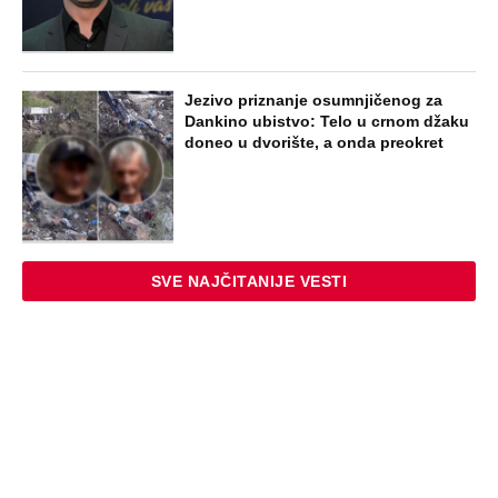
Jezivo priznanje osumnjičenog za
Dankino ubistvo: Telo u crnom džaku
doneo u dvorište, a onda preokret
SVE NAJČITANIJE VESTI