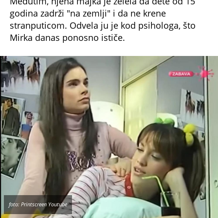
Međutim, njena majka je želela da dete od 15
godina zadrži "na zemlji" i da ne krene
stranputicom. Odvela ju je kod psihologa, što
Mirka danas ponosno ističe.
foto: Printscreen Youtube