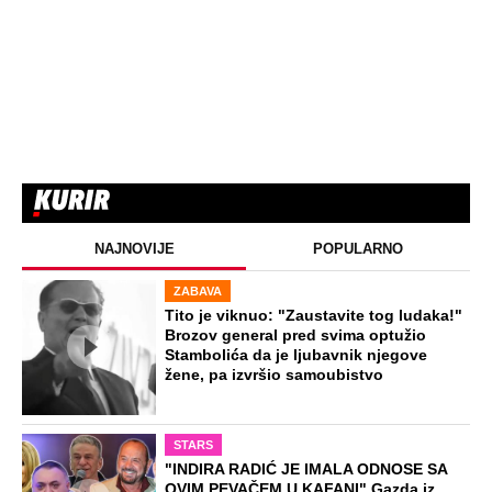
NAJNOVIJE
POPULARNO
ZABAVA
Tito je viknuo: "Zaustavite tog ludaka!"
Brozov general pred svima optužio
Stambolića da je ljubavnik njegove
žene, pa izvršio samoubistvo
STARS
"INDIRA RADIĆ JE IMALA ODNOSE SA
OVIM PEVAČEM U KAFANI" Gazda iz