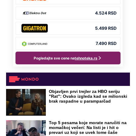
Objavljen prvi trejler za HBO seriju
"Rat": Ovako izgleda kad se milionski
brak raspadne u paramparčad
Top 5 pesama koje morate naručiti na
momačkoj večeri: Na listi je i hit o
prevari uz koji se uvek lome čaše