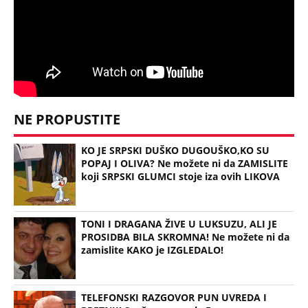
NE PROPUSTITE
KO JE SRPSKI DUŠKO DUGOUŠKO,KO SU
POPAJ I OLIVA? Ne možete ni da ZAMISLITE
koji SRPSKI GLUMCI stoje iza ovih LIKOVA
TONI I DRAGANA ŽIVE U LUKSUZU, ALI JE
PROSIDBA BILA SKROMNA! Ne možete ni da
zamislite KAKO je IZGLEDALO!
TELEFONSKI RAZGOVOR PUN UVREDA I