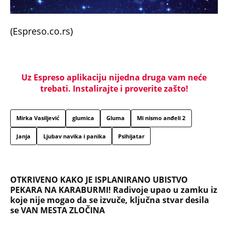
(Espreso.co.rs)
Uz Espreso aplikaciju nijedna druga vam neće
trebati. Instalirajte i proverite zašto!
Mirka Vasiljević
glumica
Gluma
Mi nismo anđeli 2
Janja
Ljubav navika i panika
Psihijatar
OTKRIVENO KAKO JE ISPLANIRANO UBISTVO
PEKARA NA KARABURMI! Radivoje upao u zamku iz
koje nije mogao da se izvuče, ključna stvar desila
se VAN MESTA ZLOČINA