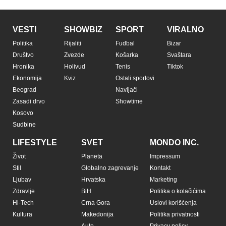
VESTI
SHOWBIZ
SPORT
VIRALNO
Politika
Rijaliti
Fudbal
Bizar
Društvo
Zvezde
Košarka
Svaštara
Hronika
Holivud
Tenis
Tiktok
Ekonomija
Kviz
Ostali sportovi
Beograd
Navijači
Zasadi drvo
Showtime
Kosovo
Sudbine
LIFESTYLE
SVET
MONDO INC.
Život
Planeta
Impressum
Stil
Globalno zagrevanje
Kontakt
Ljubav
Hrvatska
Marketing
Zdravlje
BiH
Politika o kolačićima
Hi-Tech
Crna Gora
Uslovi korišćenja
Kultura
Makedonija
Politika privatnosti
Auto
Privacy policy