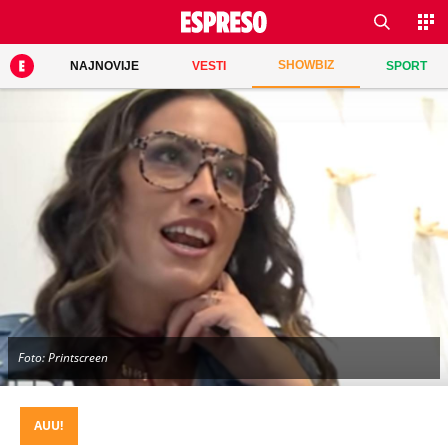
SHOWBIZ
NAJNOVIJE
VESTI
SPORT
Foto: Printscreen
AUU!