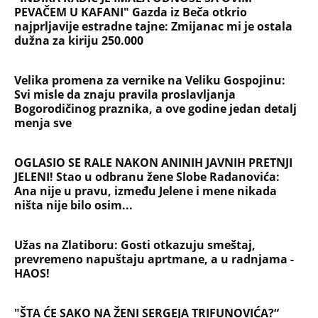
PEVAČEM U KAFANI" Gazda iz Beča otkrio
najprljavije estradne tajne: Zmijanac mi je ostala
dužna za kiriju 250.000
Velika promena za vernike na Veliku Gospojinu:
Svi misle da znaju pravila proslavljanja
Bogorodičinog praznika, a ove godine jedan detalj
menja sve
OGLASIO SE RALE NAKON ANINIH JAVNIH PRETNJI
JELENI! Stao u odbranu žene Slobe Radanovića:
Ana nije u pravu, između Jelene i mene nikada
ništa nije bilo osim...
Užas na Zlatiboru: Gosti otkazuju smeštaj,
prevremeno napuštaju aprtmane, a u radnjama -
HAOS!
"ŠTA ĆE SAKO NA ŽENI SERGEJA TRIFUNOVIĆA?“