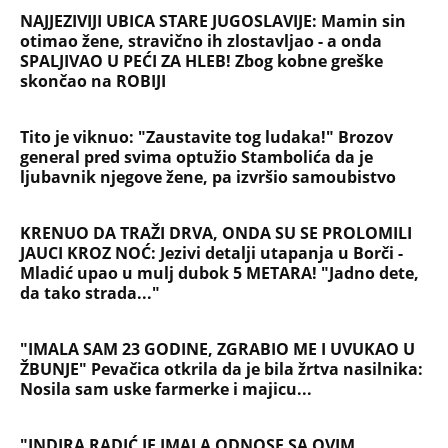
NAJJEZIVIJI UBICA STARE JUGOSLAVIJE: Mamin sin
otimao žene, stravično ih zlostavljao - a onda
SPALJIVAO U PEĆI ZA HLEB! Zbog kobne greške
skončao na ROBIJI
Tito je viknuo: "Zaustavite tog ludaka!" Brozov
general pred svima optužio Stambolića da je
ljubavnik njegove žene, pa izvršio samoubistvo
KRENUO DA TRAŽI DRVA, ONDA SU SE PROLOMILI
JAUCI KROZ NOĆ: Jezivi detalji utapanja u Borči -
Mladić upao u mulj dubok 5 METARA! "Jadno dete,
da tako strada..."
"IMALA SAM 23 GODINE, ZGRABIO ME I UVUKAO U
ŽBUNJE" Pevačica otkrila da je bila žrtva nasilnika:
Nosila sam uske farmerke i majicu...
"INDIRA RADIĆ JE IMALA ODNOSE SA OVIM