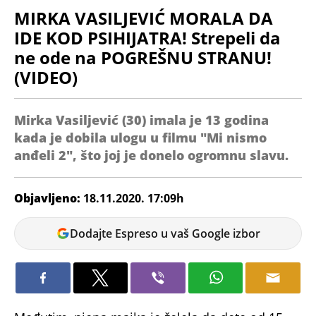
MIRKA VASILJEVIĆ MORALA DA
IDE KOD PSIHIJATRA! Strepeli da
ne ode na POGREŠNU STRANU!
(VIDEO)
Mirka Vasiljević (30) imala je 13 godina
kada je dobila ulogu u filmu "Mi nismo
anđeli 2", što joj je donelo ogromnu slavu.
Objavljeno:
18.11.2020. 17:09h
Milica
Dodajte Espreso u vaš Google izbor
Stanimirović