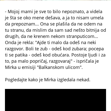
- Mojoj mami je sve to bilo nepoznato, a videla
je šta se oko mene dešava, a ja to nisam umela
da prepoznam... Ona se plašila da ne odem na
tu stranu, da mislim da sam sad nešto bitnija od
drugih, da ne krenem nekom stranputicom...
Onda je rekla: "Ajde ti malo da odeš na neki
razgovor. Boli te zub - odeš kod zubara; pocepa
ti se patika - odeš kod obućara. Postoje ljudi i za
to, pa malo popričaj, razgovaraj" - ispričala je
Mirka u emisiji "Balkanskom ulicom".
Pogledajte kako je Mirka izgledala nekad.