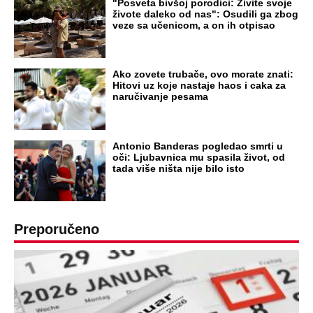
NA VREME SVE
Ovo su neradni dani početkom 2026.
godine: Organizujte sebi mini odmor od
čak četiri slobodna dana