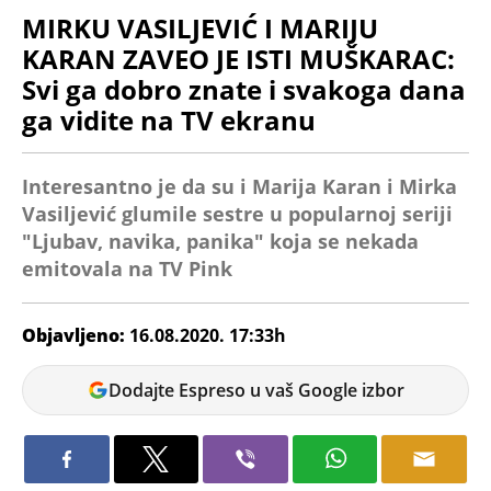
MIRKU VASILJEVIĆ I MARIJU
KARAN ZAVEO JE ISTI MUŠKARAC:
Svi ga dobro znate i svakoga dana
ga vidite na TV ekranu
Interesantno je da su i Marija Karan i Mirka
Vasiljević glumile sestre u popularnoj seriji
"Ljubav, navika, panika" koja se nekada
emitovala na TV Pink
Objavljeno:
16.08.2020. 17:33h
Nikola
Dodajte Espreso u vaš Google izbor
Husein