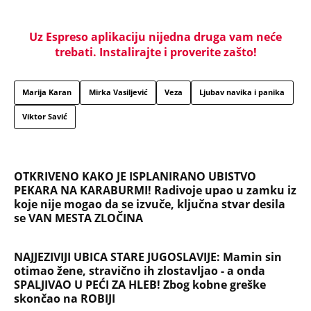
PEKARA NA KARABURMI! Radivoje upao u zamku iz
koje nije mogao da se izvuče, ključna stvar desila
se VAN MESTA ZLOČINA
NAJJEZIVIJI UBICA STARE JUGOSLAVIJE: Mamin sin
otimao žene, stravično ih zlostavljao - a onda
SPALJIVAO U PEĆI ZA HLEB! Zbog kobne greške
skončao na ROBIJI
Tito je viknuo: "Zaustavite tog ludaka!" Brozov
general pred svima optužio Stambolića da je
ljubavnik njegove žene, pa izvršio samoubistvo
KRENUO DA TRAŽI DRVA, ONDA SU SE PROLOMILI
JAUCI KROZ NOĆ: Jezivi detalji utapanja u Borči -
Mladić upao u mulj dubok 5 METARA! "Jadno dete,
da tako strada..."
VERENICU KRALJA HLEBA ISMEVAJU NA MREŽAMA:
Zbog jednog detalja sa gala slavlja i veridbe je