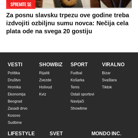
Zdravlje
BiH
Politika o kolačićima
Hi-Tech
Crna Gora
Uslovi korišćenja
Kultura
Makedonija
Politika privatnosti
Auto
Privacy policy
Terms of service
Prijatelji sajta
Pratite nas na:
Copyright © Espreso.co.rs 2026. Sva prava zadržana. Mondo inc.