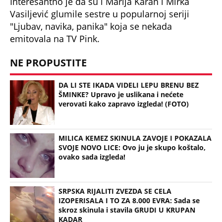
Vasiljević glumile sestre u popularnoj seriji
"Ljubav, navika, panika" koja se nekada
emitovala na TV Pink.
NE PROPUSTITE
DA LI STE IKADA VIDELI LEPU BRENU BEZ
ŠMINKE? Upravo je uslikana i nećete
verovati kako zapravo izgleda! (FOTO)
MILICA KEMEZ SKINULA ZAVOJE I POKAZALA
SVOJE NOVO LICE: Ovo ju je skupo koštalo,
ovako sada izgleda!
SRPSKA RIJALITI ZVEZDA SE CELA
IZOPERISALA I TO ZA 8.000 EVRA: Sada se
skroz skinula i stavila GRUDI U KRUPAN
KADAR