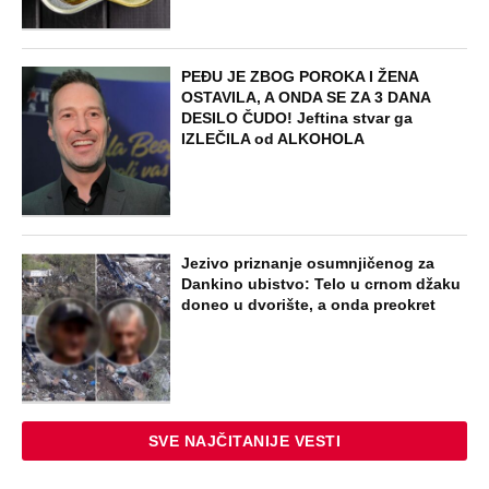
NAJNOVIJE
POPULARNO
ZABAVA
Tito je viknuo: "Zaustavite tog ludaka!"
Brozov general pred svima optužio
Stambolića da je ljubavnik njegove
žene, pa izvršio samoubistvo