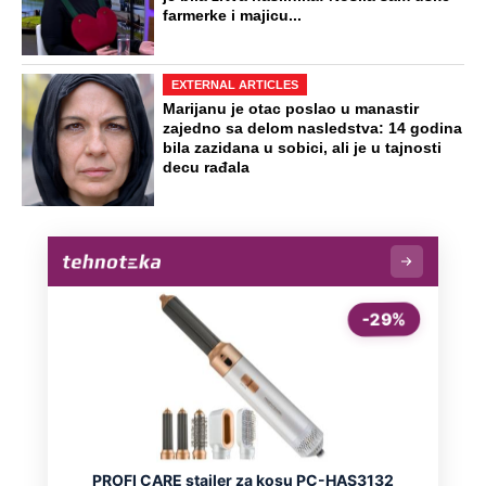
"Posveta bivšoj porodici: Živite svoje
živote daleko od nas": Osudili ga zbog
veze sa učenicom, a on ih otpisao