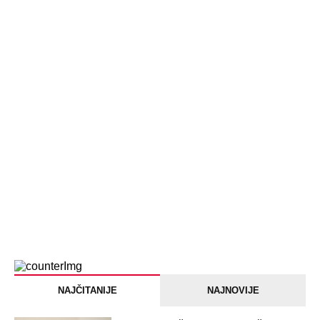
Devojka se bacila sa 5. sprata
Filozofskog fakulteta u Beogradu:
Preminula na licu mesta, istraga u
toku!
Briše holesterol i čuva zglobove: Ova
riba je 3 puta zdravija od lososa, ne
bacajte ulje iz konzerve
PEĐU JE ZBOG POROKA I ŽENA