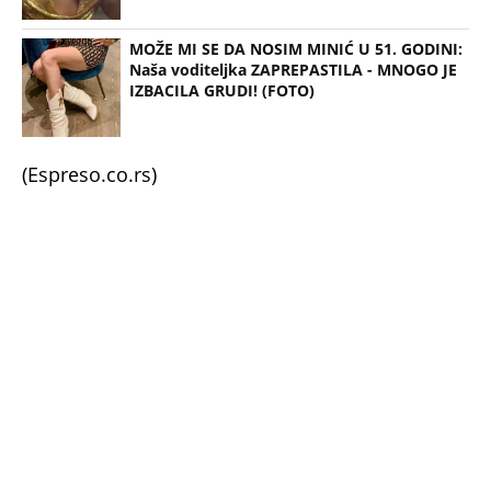
MOŽE MI SE DA NOSIM MINIĆ U 51. GODINI:
Naša voditeljka ZAPREPASTILA - MNOGO JE
IZBACILA GRUDI! (FOTO)
(Espreso.co.rs)
Uz Espreso aplikaciju nijedna druga vam neće
trebati. Instalirajte i proverite zašto!
Marija Karan
Mirka Vasiljević
Veza
Ljubav navika i panika
Viktor Savić
OTKRIVENO KAKO JE ISPLANIRANO UBISTVO