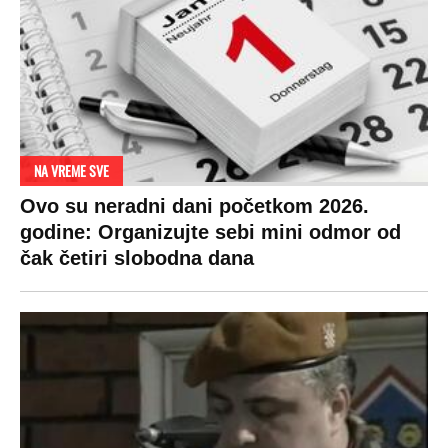
OD NAVODNOG HEROJA DO BRUTALNOG UBICE
GENERAL IVAN STRELJAO SRBE, A
HRVATI GA SLAVILI KAO HEROJA KNINA:
Par godina kasnije išao od kuće do kuće i
UBIJAO!