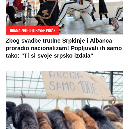
Žene u Srbiji su poludele za njima,
ogledaju se, bacaju pare: Ovde bunde
koštaju 100 evra, a neke i 2.000 dinara!
SPREMITE SE
Za posnu slavsku trpezu ove godine treba