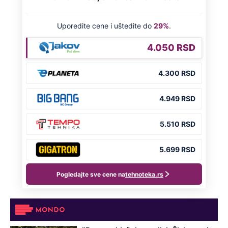
Ako zovete trubače, ovo morate znati:
Hitovi uz koje nastaje haos i caka za
naručivanje pesama
Antonio Banderas pogledao smrti u
oči: Ljubavnica mu spasila život, od
tada više ništa nije bilo isto
Preporučeno