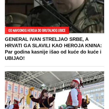
DRAMA ZBOG LJUBAVNE PRIČE
Zbog svadbe trudne Srpkinje i Albanca
proradio nacionalizam! Popljuvali ih samo
tako: "Ti si svoje srpsko izdala"
RAJ!