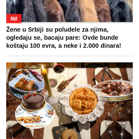
izdvojiti ozbiljnu sumu novca: Nečija cela
plata ode na svega 20 gostiju
VESTI
SHOWBIZ
SPORT
VIRALNO
Politika
Rijaliti
Fudbal
Bizar
Društvo
Zvezde
Košarka
Svaštara
Hronika
Holivud
Tenis
Tiktok
Ekonomija
Kviz
Ostali sportovi
Beograd
Navijači
Zasadi drvo
Showtime
Kosovo
Sudbine
LIFESTYLE
SVET
MONDO INC.
Život
Planeta
Impressum
Stil
Globalno zagrevanje
Kontakt
Ljubav
Hrvatska
Marketing