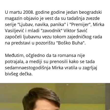
U martu 2008. godine godine jedan beogradski
magazin objavio je vest da su tadašnja zvezde
serije "Ljubav, navika, panika" i "Premijer", Mirka
Vasiljević i mladi "zavodnik" Viktor Savić
započeli ljubavnu vezu tokom zajedničkog rada
na predstavi u pozorištu "Boško Buha".
Međutim, očgledno da ta romansa nije
potrajala, a mediji su prenosili kako se tada
sedamnaestogodišnja Mirka vratila u zagrljaj
bivšeg dečka.