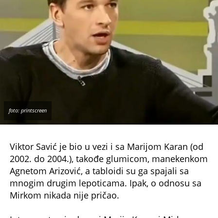
foto: printscreen
Viktor Savić je bio u vezi i sa Marijom Karan (od
2002. do 2004.), takođe glumicom, manekenkom
Agnetom Arizović, a tabloidi su ga spajali sa
mnogim drugim lepoticama. Ipak, o odnosu sa
Mirkom nikada nije pričao.
Interesantno je da su i Marija Karan i Mirka