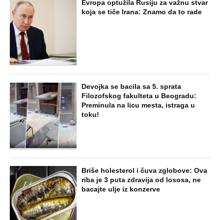
OSTAVILA, A ONDA SE ZA 3 DANA
DESILO ČUDO! Jeftina stvar ga
IZLEČILA od ALKOHOLA
Jezivo priznanje osumnjičenog za
Dankino ubistvo: Telo u crnom džaku
doneo u dvorište, a onda preokret
SVE NAJČITANIJE VESTI