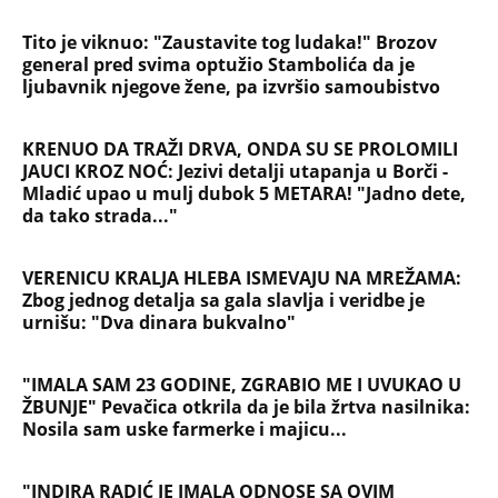
urnišu: "Dva dinara bukvalno"
"IMALA SAM 23 GODINE, ZGRABIO ME I UVUKAO U
ŽBUNJE" Pevačica otkrila da je bila žrtva nasilnika:
Nosila sam uske farmerke i majicu...
"INDIRA RADIĆ JE IMALA ODNOSE SA OVIM
PEVAČEM U KAFANI" Gazda iz Beča otkrio
najprljavije estradne tajne: Zmijanac mi je ostala
dužna za kiriju 250.000
Velika promena za vernike na Veliku Gospojinu:
Svi misle da znaju pravila proslavljanja
Bogorodičinog praznika, a ove godine jedan detalj
menja sve
OGLASIO SE RALE NAKON ANINIH JAVNIH PRETNJI
JELENI! Stao u odbranu žene Slobe Radanovića:
Ana nije u pravu, između Jelene i mene nikada