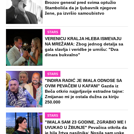
EXTERNAL ARTICLES
Marijanu je otac poslao u manastir
zajedno sa delom nasledstva: 14 godina
bila zazidana u sobici, ali je u tajnosti
decu rađala