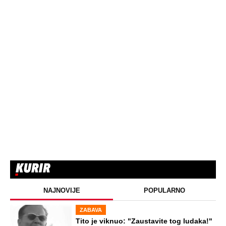
STARS
VERENICU KRALJA HLEBA ISMEVAJU
NA MREŽAMA: Zbog jednog detalja sa
gala slavlja i veridbe je urnišu: "Dva
dinara bukvalno"
STARS
"INDIRA RADIĆ JE IMALA ODNOSE SA
OVIM PEVAČEM U KAFANI" Gazda iz
Beča otkrio najprljavije estradne tajne:
Zmijanac mi je ostala dužna za kiriju
250.000
STARS
"IMALA SAM 23 GODINE, ZGRABIO ME I
UVUKAO U ŽBUNJE" Pevačica otkrila da
je bila žrtva nasilnika: Nosila sam uske
farmerke i majicu...