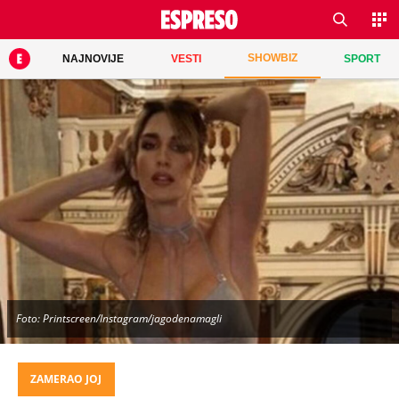
SHOWBIZ
NAJNOVIJE
VESTI
SPORT
Foto: Printscreen/Instagram/jagodenamagli
ZAMERAO JOJ