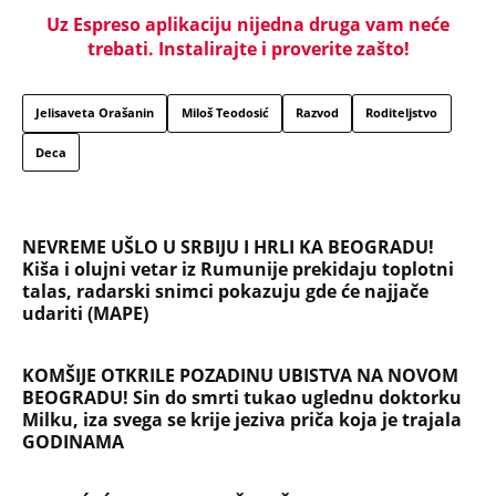
Uz Espreso aplikaciju nijedna druga vam neće
trebati. Instalirajte i proverite zašto!
Jelisaveta Orašanin
Miloš Teodosić
Razvod
Roditeljstvo
Deca
NEVREME UŠLO U SRBIJU I HRLI KA BEOGRADU!
Kiša i olujni vetar iz Rumunije prekidaju toplotni
talas, radarski snimci pokazuju gde će najjače
udariti (MAPE)
KOMŠIJE OTKRILE POZADINU UBISTVA NA NOVOM
BEOGRADU! Sin do smrti tukao uglednu doktorku
Milku, iza svega se krije jeziva priča koja je trajala
GODINAMA