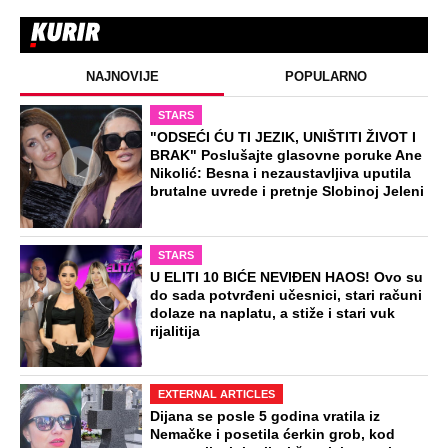
NAJNOVIJE
POPULARNO
STARS
"ODSEĆI ĆU TI JEZIK, UNIŠTITI ŽIVOT I
BRAK" Poslušajte glasovne poruke Ane
Nikolić: Besna i nezaustavljiva uputila
brutalne uvrede i pretnje Slobinoj Jeleni
STARS
U ELITI 10 BIĆE NEVIĐEN HAOS! Ovo su
do sada potvrđeni učesnici, stari računi
dolaze na naplatu, a stiže i stari vuk
rijalitija
EXTERNAL ARTICLES
Dijana se posle 5 godina vratila iz
Nemačke i posetila ćerkin grob, kod