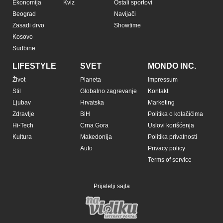
Ekonomija
Kviz
Ostali sportovi
Beograd
Navijači
Zasadi drvo
Showtime
Kosovo
Sudbine
LIFESTYLE
SVET
MONDO INC.
Život
Planeta
Impressum
Stil
Globalno zagrevanje
Kontakt
Ljubav
Hrvatska
Marketing
Zdravlje
BiH
Politika o kolačićima
Hi-Tech
Crna Gora
Uslovi korišćenja
Kultura
Makedonija
Politika privatnosti
Auto
Privacy policy
Terms of service
Prijatelji sajta