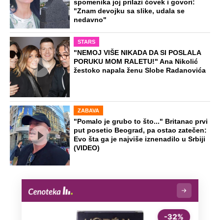
spomenika joj prilazi čovek i govori:
"Znam devojku sa slike, udala se
nedavno"
STARS
"NEMOJ VIŠE NIKADA DA SI POSLALA
PORUKU MOM RALETU!" Ana Nikolić
žestoko napala ženu Slobe Radanovića
ZABAVA
"Pomalo je grubo to što..." Britanac prvi
put posetio Beograd, pa ostao zatečen:
Evo šta ga je najviše iznenadilo u Srbiji
(VIDEO)