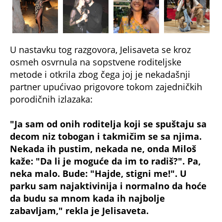
U nastavku tog razgovora, Jelisaveta se kroz
osmeh osvrnula na sopstvene roditeljske
metode i otkrila zbog čega joj je nekadašnji
partner upućivao prigovore tokom zajedničkih
porodičnih izlazaka:
"Ja sam od onih roditelja koji se spuštaju sa
decom niz tobogan i takmičim se sa njima.
Nekada ih pustim, nekada ne, onda Miloš
kaže: "Da li je moguće da im to radiš?". Pa,
neka malo. Bude: "Hajde, stigni me!". U
parku sam najaktivinija i normalno da hoće
da budu sa mnom kada ih najbolje
zabavljam," rekla je Jelisaveta.