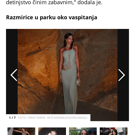
detinjstvo činim zabavnim," dodala je.
Razmirice u parku oko vaspitanja
1 / 7
FOTO: PRINTSKRIN: INSTAGRAM/JAGODEUMAGLI