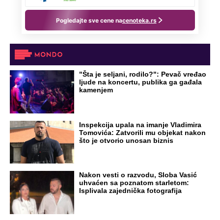
"Šta je seljani, rodilo?": Pevač vređao
ljude na koncertu, publika ga gađala
kamenjem
Inspekcija upala na imanje Vladimira
Tomovića: Zatvorili mu objekat nakon
što je otvorio unosan biznis
Nakon vesti o razvodu, Sloba Vasić
uhvaćen sa poznatom starletom:
Isplivala zajednička fotografija