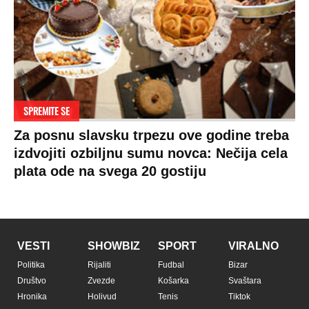
SPREMITE SE
Za posnu slavsku trpezu ove godine treba
izdvojiti ozbiljnu sumu novca: Nečija cela
plata ode na svega 20 gostiju
VESTI
SHOWBIZ
SPORT
VIRALNO
Politika
Rijaliti
Fudbal
Bizar
Društvo
Zvezde
Košarka
Svaštara
Hronika
Holivud
Tenis
Tiktok