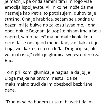
je mazniji, pa onda samim tim i mnogo više
emocija ispoljavate. Ali, niko ne može da me
nasmeje kao Petra, to potpisujem, duhovita je
strašno. Ona je hrabrica, sećam se upadne u
bazen, mi je bukvalno za kosu izvadimo, i ona
opet, dok je Bogdan. Ja uopšte nisam imala boju
napred, samo na leđima od male koale koja
neće da se odvoji od mene. Kao, vidi kakva ti je
boja, vidi kako su ti crna leđa. Drugačiji su, ali
volim ih isto," rekla je glumica svojevremeno za
Blic.
Tom prilikom, glumica je naglasila da joj je
uloga majke na prvom mestu i da se
maksimalno trudi da im obezbedi bezbrižne
dane.
"Trudim se da budem tu za njih uvek i da im