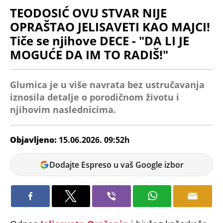
TEODOSIĆ OVU STVAR NIJE
OPRAŠTAO JELISAVETI KAO MAJCI!
Tiče se njihove DECE - "DA LI JE
MOGUĆE DA IM TO RADIŠ!"
Glumica je u više navrata bez ustručavanja
iznosila detalje o porodičnom životu i
njihovim naslednicima.
Objavljeno:
15.06.2026. 09:52h
Vanja
Dodajte Espreso u vaš Google izbor
Pejić