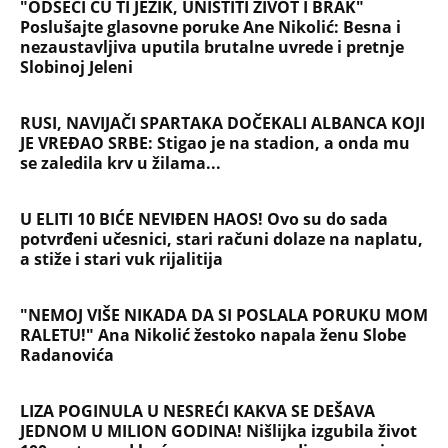
"ODSEĆI ĆU TI JEZIK, UNIŠTITI ŽIVOT I BRAK"
Poslušajte glasovne poruke Ane Nikolić: Besna i
nezaustavljiva uputila brutalne uvrede i pretnje
Slobinoj Jeleni
RUSI, NAVIJAČI SPARTAKA DOČEKALI ALBANCA KOJI
JE VREĐAO SRBE: Stigao je na stadion, a onda mu
se zaledila krv u žilama...
U ELITI 10 BIĆE NEVIĐEN HAOS! Ovo su do sada
potvrđeni učesnici, stari računi dolaze na naplatu,
a stiže i stari vuk rijalitija
"NEMOJ VIŠE NIKADA DA SI POSLALA PORUKU MOM
RALETU!" Ana Nikolić žestoko napala ženu Slobe
Radanovića
LIZA POGINULA U NESREĆI KAKVA SE DEŠAVA
JEDNOM U MILION GODINA! Nišlijka izgubila život