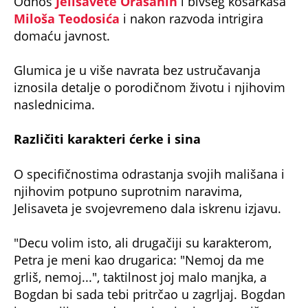
Odnos
Jelisavete Orašanin
i bivšeg košarkaša
Miloša Teodosića
i nakon razvoda intrigira
domaću javnost.
Glumica je u više navrata bez ustručavanja
iznosila detalje o porodičnom životu i njihovim
naslednicima.
Različiti karakteri ćerke i sina
O specifičnostima odrastanja svojih mališana i
njihovim potpuno suprotnim naravima,
Jelisaveta je svojevremeno dala iskrenu izjavu.
"Decu volim isto, ali drugačiji su karakterom,
Petra je meni kao drugarica: "Nemoj da me
grliš, nemoj...", taktilnost joj malo manjka, a
Bogdan bi sada tebi pritrčao u zagrljaj. Bogdan