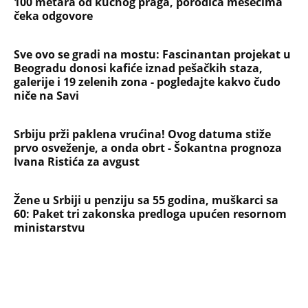
100 metara od kućnog praga, porodica mesecima
čeka odgovore
Sve ovo se gradi na mostu: Fascinantan projekat u
Beogradu donosi kafiće iznad pešačkih staza,
galerije i 19 zelenih zona - pogledajte kakvo čudo
niče na Savi
Srbiju prži paklena vrućina! Ovog datuma stiže
prvo osveženje, a onda obrt - Šokantna prognoza
Ivana Ristića za avgust
Žene u Srbiji u penziju sa 55 godina, muškarci sa
60: Paket tri zakonska predloga upućen resornom
ministarstvu