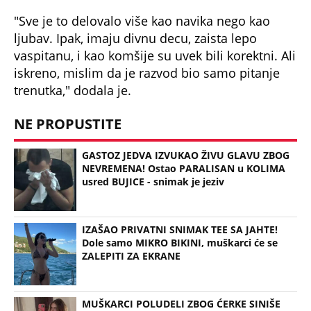
"Sve je to delovalo više kao navika nego kao
ljubav. Ipak, imaju divnu decu, zaista lepo
vaspitanu, i kao komšije su uvek bili korektni. Ali
iskreno, mislim da je razvod bio samo pitanje
trenutka," dodala je.
NE PROPUSTITE
GASTOZ JEDVA IZVUKAO ŽIVU GLAVU ZBOG
NEVREMENA! Ostao PARALISAN u KOLIMA
usred BUJICE - snimak je jeziv
IZAŠAO PRIVATNI SNIMAK TEE SA JAHTE!
Dole samo MIKRO BIKINI, muškarci će se
ZALEPITI ZA EKRANE
MUŠKARCI POLUDELI ZBOG ĆERKE SINIŠE