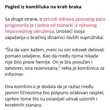
Pogled iz komšiluka na krah braka
Sa druge strane, o
prirodi odnosa poznatog para
progovorila je i jedna od stanarki iz njihovog
neposrednog okruženja
, iznoseći svoja
zapažanja o bračnoj dinamici bivših supružnika:
"Šta da vam kažem, meni su oni oduvek delovali
pomalo udaljeno. Kao da među njima nikada
nije bilo prave hemije. On je bio povučen i
zatvoren, ona rezervisana," rekla je komšinica za
Informer.
Ova komšinica je dodala da je razlaz među
javnim ličnostima bio potpuno očekivan rasplet,
uprkos tome što su ostavljali utisak uzornih i
korektnih stanara.