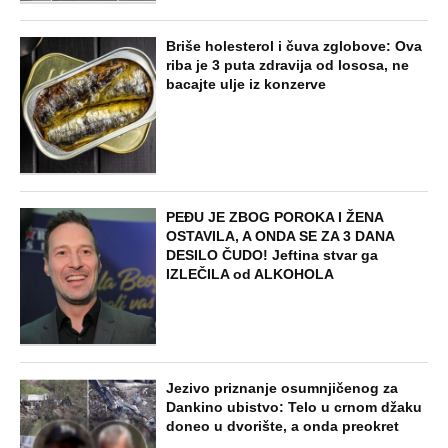
Briše holesterol i čuva zglobove: Ova
riba je 3 puta zdravija od lososa, ne
bacajte ulje iz konzerve
PEĐU JE ZBOG POROKA I ŽENA
OSTAVILA, A ONDA SE ZA 3 DANA
DESILO ČUDO! Jeftina stvar ga
IZLEČILA od ALKOHOLA
Jezivo priznanje osumnjičenog za
Dankino ubistvo: Telo u crnom džaku
doneo u dvorište, a onda preokret