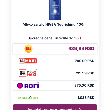
Preporučeno
NA VREME SVE
Ovo su neradni dani početkom 2026.
godine: Organizujte sebi mini odmor od