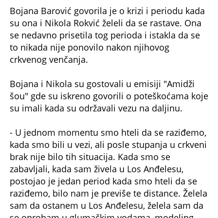
su ona i Nikola Rokvić želeli da se rastave. Ona
se nedavno prisetila tog perioda i istakla da se
to nikada nije ponovilo nakon njihovog
crkvenog venčanja.
Bojana i Nikola su gostovali u emisiji "Amidži
šou" gde su iskreno govorili o poteškoćama koje
su imali kada su održavali vezu na daljinu.
- U jednom momentu smo hteli da se raziđemo,
kada smo bili u vezi, ali posle stupanja u crkveni
brak nije bilo tih situacija. Kada smo se
zabavljali, kada sam živela u Los Anđelesu,
postojao je jedan period kada smo hteli da se
raziđemo, bilo nam je previše te distance. Želela
sam da ostanem u Los Anđelesu, želela sam da
se oprobam u glumačkim vodama, modeling