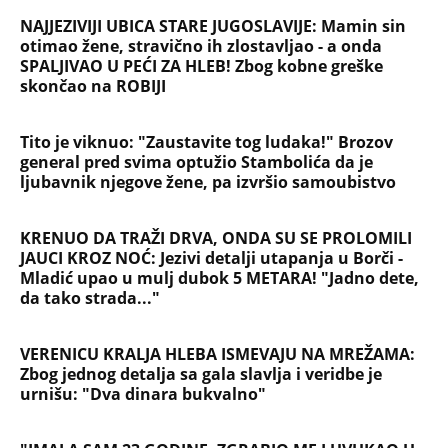
"INDIRA RADIĆ JE IMALA ODNOSE SA OVIM
PEVAČEM U KAFANI" Gazda iz Beča otkrio
najprljavije estradne tajne: Zmijanac mi je ostala
dužna za kiriju 250.000
Velika promena za vernike na Veliku Gospojinu:
Svi misle da znaju pravila proslavljanja
Bogorodičinog praznika, a ove godine jedan detalj
menja sve
OGLASIO SE RALE NAKON ANINIH JAVNIH PRETNJI
JELENI! Stao u odbranu žene Slobe Radanovića:
Ana nije u pravu, između Jelene i mene nikada
ništa nije bilo osim...
Užas na Zlatiboru: Gosti otkazuju smeštaj,
prevremeno napuštaju aprtmane, a u radnjama -
HAOS!