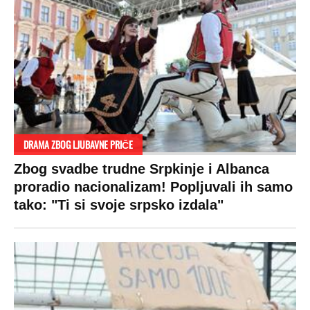
SPREMITE SE
Za posnu slavsku trpezu ove godine treba
izdvojiti ozbiljnu sumu novca: Nečija cela
plata ode na svega 20 gostiju
VESTI
SHOWBIZ
SPORT
VIRALNO
Politika
Rijaliti
Fudbal
Bizar