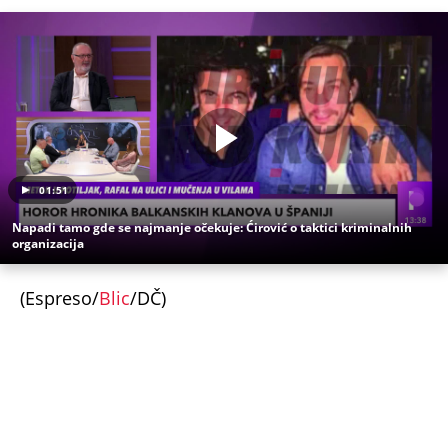
(Espreso/
Blic
/DČ)
Uz Espreso aplikaciju nijedna druga vam neće
trebati. Instalirajte i proverite zašto!
Nikola Rokvić
Promena
Kosa
Izgled
Stil
OTKRIVENO KAKO JE ISPLANIRANO UBISTVO
PEKARA NA KARABURMI! Radivoje upao u zamku iz
koje nije mogao da se izvuče, ključna stvar desila
se VAN MESTA ZLOČINA
NAJJEZIVIJI UBICA STARE JUGOSLAVIJE: Mamin sin
otimao žene, stravično ih zlostavljao - a onda
SPALJIVAO U PEĆI ZA HLEB! Zbog kobne greške
skončao na ROBIJI