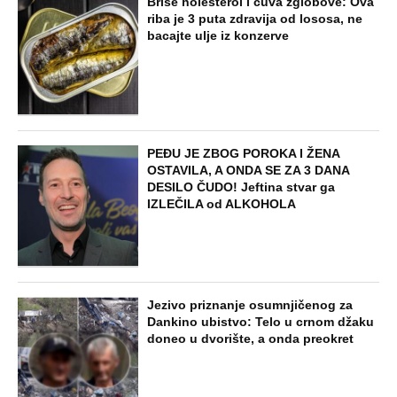
NAJNOVIJE
POPULARNO
ZABAVA
Tito je viknuo: "Zaustavite tog ludaka!"
Brozov general pred svima optužio
Stambolića da je ljubavnik njegove
žene, pa izvršio samoubistvo
STARS
VERENICU KRALJA HLEBA ISMEVAJU
NA MREŽAMA: Zbog jednog detalja sa
gala slavlja i veridbe je urnišu: "Dva
dinara bukvalno"