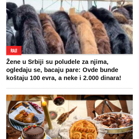
Društvo
Zvezde
Košarka
Svaštara
Hronika
Holivud
Tenis
Tiktok
Ekonomija
Kviz
Ostali sportovi
Beograd
Navijači
Zasadi drvo
Showtime
Kosovo
Sudbine
LIFESTYLE
SVET
MONDO INC.
Život
Planeta
Impressum
Stil
Globalno zagrevanje
Kontakt
Ljubav
Hrvatska
Marketing
Zdravlje
BiH
Politika o kolačićima
Hi-Tech
Crna Gora
Uslovi korišćenja
Kultura
Makedonija
Politika privatnosti
Auto
Privacy policy
Terms of service
Prijatelji sajta