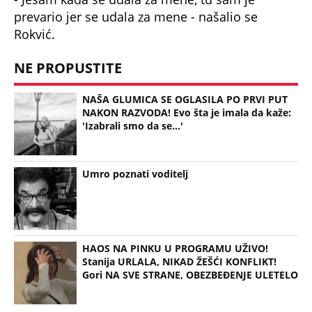
HAOS NA PINKU U PROGRAMU UŽIVO!
Stanija URLALA, NIKAD ŽEŠĆI KONFLIKT!
Gori NA SVE STRANE, OBEZBEĐENJE ULETELO
01:51
Napadi tamo gde se najmanje očekuje: Ćirović o taktici kriminalnih
organizacija