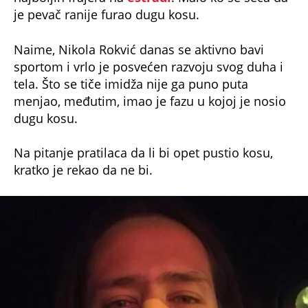
Naime, Nikola Rokvić danas se aktivno bavi
sportom i vrlo je posvećen razvoju svog duha i
tela. Što se tiče imidža nije ga puno puta
menjao, međutim, imao je fazu u kojoj je nosio
dugu kosu.
Na pitanje pratilaca da li bi opet pustio kosu,
kratko je rekao da ne bi.