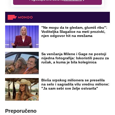
čak četiri slobodna dana
OD NAVODNOG HEROJA DO BRUTALNOG UBICE
GENERAL IVAN STRELJAO SRBE, A
HRVATI GA SLAVILI KAO HEROJA KNINA:
Par godina kasnije išao od kuće do kuće i
UBIJAO!