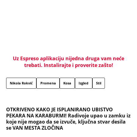
Tito je viknuo: "Zaustavite tog ludaka!" Brozov
general pred svima optužio Stambolića da je
ljubavnik njegove žene, pa izvršio samoubistvo
KRENUO DA TRAŽI DRVA, ONDA SU SE PROLOMILI
JAUCI KROZ NOĆ: Jezivi detalji utapanja u Borči -
Mladić upao u mulj dubok 5 METARA! "Jadno dete,
da tako strada..."
VERENICU KRALJA HLEBA ISMEVAJU NA MREŽAMA:
Zbog jednog detalja sa gala slavlja i veridbe je
urnišu: "Dva dinara bukvalno"
"IMALA SAM 23 GODINE, ZGRABIO ME I UVUKAO U
ŽBUNJE" Pevačica otkrila da je bila žrtva nasilnika:
Nosila sam uske farmerke i majicu...