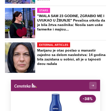
"Ne mogu da te gledam, glumiš ribu":
Voditeljka Slagalice na meti prozivki,
njen odgovor hit na mrežama
Sa venčanja Milene i Gage ne postoji
nijedna fotografija: Iskoristili pauzu za
ručak, a kuma je bila koleginica
Bivša srpskog milionera se preselila
na selo i sagradila vilu vrednu milione:
"Ja sam sebi sve želje ostvarila"