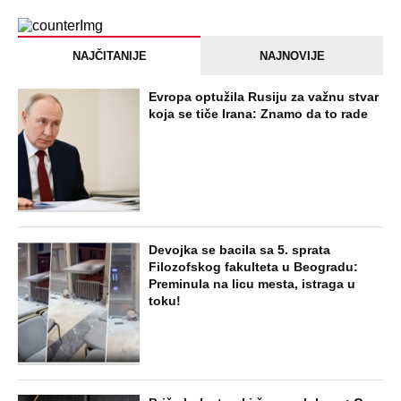
Dankino ubistvo: Telo u crnom džaku
doneo u dvorište, a onda preokret
SVE NAJČITANIJE VESTI