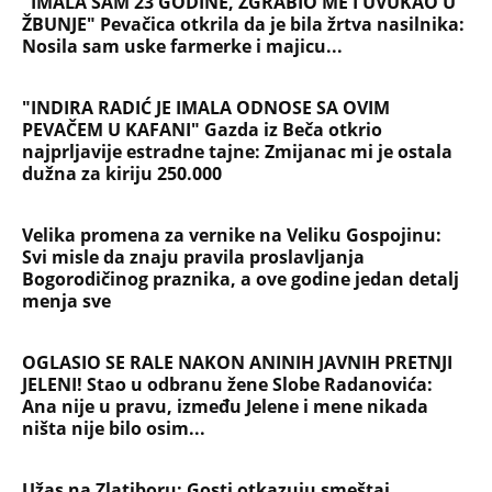
NAJČITANIJE
NAJNOVIJE
Evropa optužila Rusiju za važnu stvar
koja se tiče Irana: Znamo da to rade
Devojka se bacila sa 5. sprata
Filozofskog fakulteta u Beogradu:
Preminula na licu mesta, istraga u
toku!