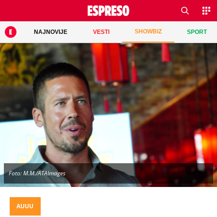
SHOWBIZ
NAJNOVIJE
VESTI
SPORT
Foto: M.M./ATAImages
AUUU