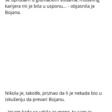
karijera mi je bila u usponu... - objasnila je
Bojana.
Nikola je, takođe, priznao da li je nekada bio u
iskušenju da prevari Bojanu.
- Jesam kada se udala za mene, tu sam je
prevario jer se udala za mene - našalio se
Rokvić.
NE PROPUSTITE
NAŠA GLUMICA SE OGLASILA PO PRVI PUT
NAKON RAZVODA! Evo šta je imala da kaže:
'Izabrali smo da se...'
Umro poznati voditelj