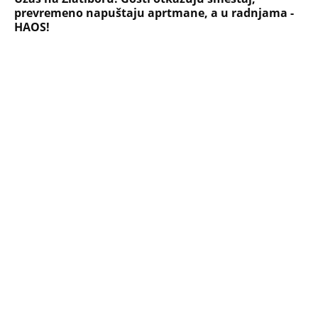
Briše holesterol i čuva zglobove: Ova
riba je 3 puta zdravija od lososa, ne
bacajte ulje iz konzerve
PEĐU JE ZBOG POROKA I ŽENA
OSTAVILA, A ONDA SE ZA 3 DANA
DESILO ČUDO! Jeftina stvar ga
IZLEČILA od ALKOHOLA
Jezivo priznanje osumnjičenog za