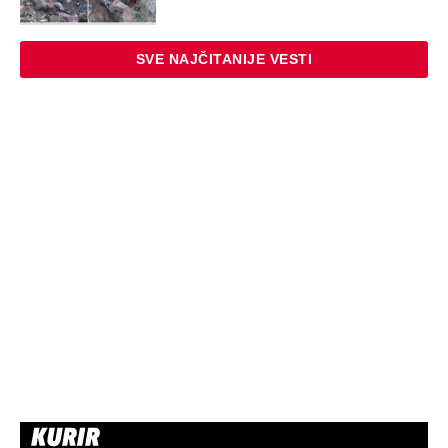
STARS
"INDIRA RADIĆ JE IMALA ODNOSE SA
OVIM PEVAČEM U KAFANI" Gazda iz
Beča otkrio najprljavije estradne tajne:
Zmijanac mi je ostala dužna za kiriju
250.000
STARS
"IMALA SAM 23 GODINE, ZGRABIO ME I
UVUKAO U ŽBUNJE" Pevačica otkrila da
je bila žrtva nasilnika: Nosila sam uske
farmerke i majicu...
EXTERNAL ARTICLES
Marijanu je otac poslao u manastir
zajedno sa delom nasledstva: 14 godina
bila zazidana u sobici, ali je u tajnosti
decu rađala