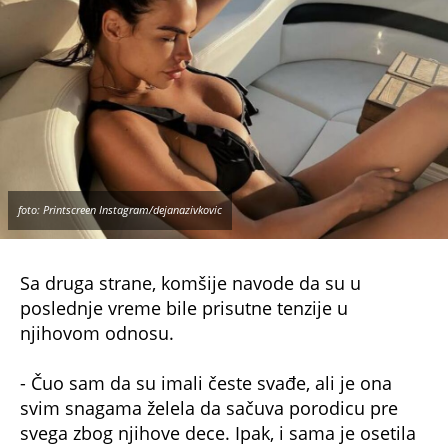
foto: Printscreen Instagram/dejanazivkovic
Sa druga strane, komšije navode da su u
poslednje vreme bile prisutne tenzije u
njihovom odnosu.
- Čuo sam da su imali česte svađe, ali je ona
svim snagama želela da sačuva porodicu pre
svega zbog njihove dece. Ipak, i sama je osetila