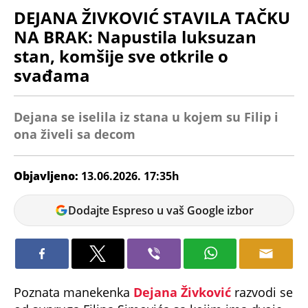
DEJANA ŽIVKOVIĆ STAVILA TAČKU
NA BRAK: Napustila luksuzan
stan, komšije sve otkrile o
svađama
Dejana se iselila iz stana u kojem su Filip i
ona živeli sa decom
Objavljeno:
13.06.2026. 17:35h
Miloš
Dodajte Espreso u vaš Google izbor
Dojčinović
Poznata manekenka
Dejana Živković
razvodi se