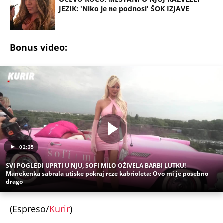
JEZIK: 'Niko je ne podnosi' ŠOK IZJAVE
Bonus video:
02:35
SVI POGLEDI UPRTI U NJU, SOFI MILO OŽIVELA BARBI LUTKU!
Manekenka sabrala utiske pokraj roze kabrioleta: Ovo mi je posebno
drago
(Espreso/
Kurir
)