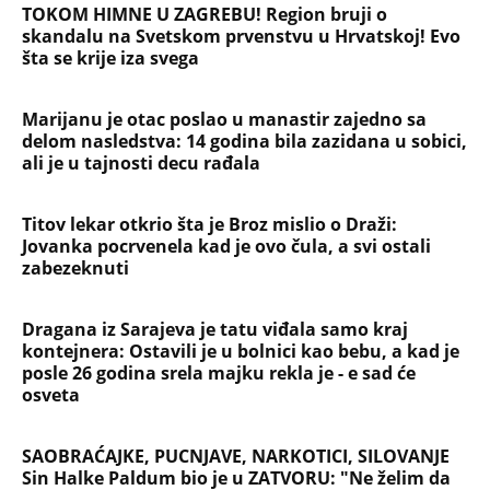
TOKOM HIMNE U ZAGREBU! Region bruji o
skandalu na Svetskom prvenstvu u Hrvatskoj! Evo
šta se krije iza svega
Marijanu je otac poslao u manastir zajedno sa
delom nasledstva: 14 godina bila zazidana u sobici,
ali je u tajnosti decu rađala
Titov lekar otkrio šta je Broz mislio o Draži:
Jovanka pocrvenela kad je ovo čula, a svi ostali
zabezeknuti
Dragana iz Sarajeva je tatu viđala samo kraj
kontejnera: Ostavili je u bolnici kao bebu, a kad je
posle 26 godina srela majku rekla je - e sad će
osveta
SAOBRAĆAJKE, PUCNJAVE, NARKOTICI, SILOVANJE
Sin Halke Paldum bio je u ZATVORU: "Ne želim da