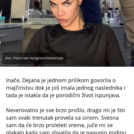
foto: Printscreen Instagram/stevansrules
Inače, Dejana je jednom prilikom govorila o
majčinstvu dok je još imala jednog naslednika i
tada je istakla da je porodični život ispunjava.
Neverovatno je sve brzo prošlo, drago mi je što
sam svaki trenutak provela sa sinom. Svesna
sam da će brzo proleteti vreme, juče mi se
plakalo kada sam shvatila da je napunio godinu