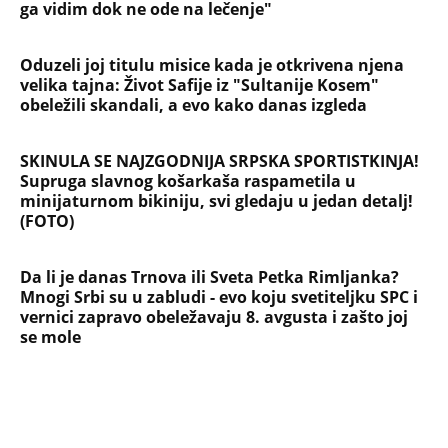
ga vidim dok ne ode na lečenje"
Oduzeli joj titulu misice kada je otkrivena njena
velika tajna: Život Safije iz "Sultanije Kosem"
obeležili skandali, a evo kako danas izgleda
SKINULA SE NAJZGODNIJA SRPSKA SPORTISTKINJA!
Supruga slavnog košarkaša raspametila u
minijaturnom bikiniju, svi gledaju u jedan detalj!
(FOTO)
Da li je danas Trnova ili Sveta Petka Rimljanka?
Mnogi Srbi su u zabludi - evo koju svetiteljku SPC i
vernici zapravo obeležavaju 8. avgusta i zašto joj
se mole