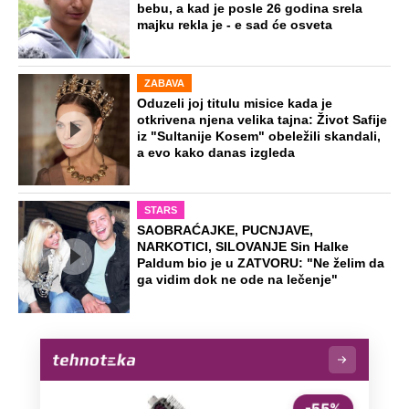
bebu, a kad je posle 26 godina srela
majku rekla je - e sad će osveta
ZABAVA
Oduzeli joj titulu misice kada je
otkrivena njena velika tajna: Život Safije
iz "Sultanije Kosem" obeležili skandali,
a evo kako danas izgleda
STARS
SAOBRAĆAJKE, PUCNJAVE,
NARKOTICI, SILOVANJE Sin Halke
Paldum bio je u ZATVORU: "Ne želim da
ga vidim dok ne ode na lečenje"