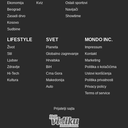
Ekonomija
Kviz
Ostali sportovi
Beograd
Navijači
Zasadi drvo
Showtime
Kosovo
Sudbine
LIFESTYLE
SVET
MONDO INC.
Život
Planeta
Impressum
Stil
Globalno zagrevanje
Kontakt
Ljubav
Hrvatska
Marketing
Zdravlje
BiH
Politika o kolačićima
Hi-Tech
Crna Gora
Uslovi korišćenja
Kultura
Makedonija
Politika privatnosti
Auto
Privacy policy
Terms of service
Prijatelji sajta