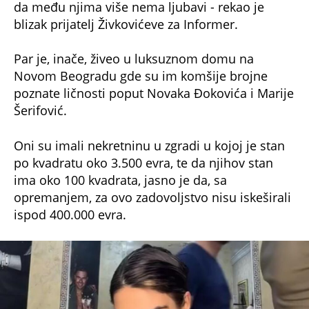
da među njima više nema ljubavi - rekao je
blizak prijatelj Živkovićeve za Informer.
Par je, inače, živeo u luksuznom domu na
Novom Beogradu gde su im komšije brojne
poznate ličnosti poput Novaka Đokovića i Marije
Šerifović.
Oni su imali nekretninu u zgradi u kojoj je stan
po kvadratu oko 3.500 evra, te da njihov stan
ima oko 100 kvadrata, jasno je da, sa
opremanjem, za ovo zadovoljstvo nisu iskeširali
ispod 400.000 evra.