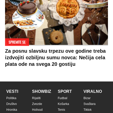
SPREMITE SE
Za posnu slavsku trpezu ove godine treba
izdvojiti ozbiljnu sumu novca: Nečija cela
plata ode na svega 20 gostiju
VESTI
SHOWBIZ
SPORT
VIRALNO
Politika
Rijaliti
Fudbal
Bizar
Društvo
Zvezde
Košarka
Svaštara
Hronika
Holivud
Tenis
Tiktok