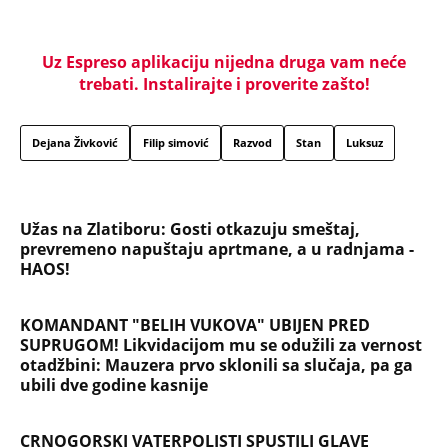
Uz Espreso aplikaciju nijedna druga vam neće
trebati. Instalirajte i proverite zašto!
Dejana Živković
Filip simović
Razvod
Stan
Luksuz
Užas na Zlatiboru: Gosti otkazuju smeštaj,
prevremeno napuštaju aprtmane, a u radnjama -
HAOS!
KOMANDANT "BELIH VUKOVA" UBIJEN PRED
SUPRUGOM! Likvidacijom mu se odužili za vernost
otadžbini: Mauzera prvo sklonili sa slučaja, pa ga
ubili dve godine kasnije
CRNOGORSKI VATERPOLISTI SPUSTILI GLAVE