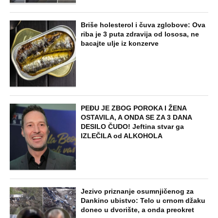
Briše holesterol i čuva zglobove: Ova
riba je 3 puta zdravija od lososa, ne
bacajte ulje iz konzerve
PEĐU JE ZBOG POROKA I ŽENA
OSTAVILA, A ONDA SE ZA 3 DANA
DESILO ČUDO! Jeftina stvar ga
IZLEČILA od ALKOHOLA
Jezivo priznanje osumnjičenog za
Dankino ubistvo: Telo u crnom džaku
doneo u dvorište, a onda preokret