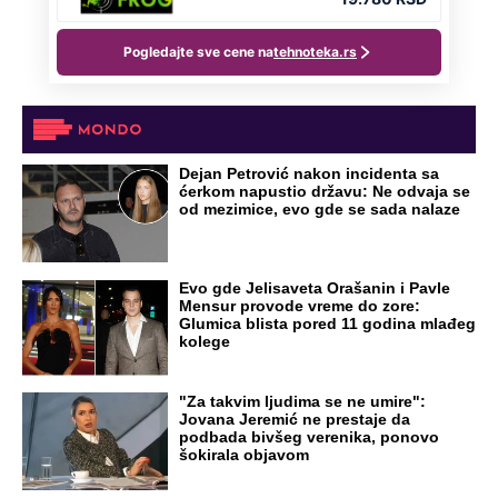
Dejan Petrović nakon incidenta sa
ćerkom napustio državu: Ne odvaja se
od mezimice, evo gde se sada nalaze
Evo gde Jelisaveta Orašanin i Pavle
Mensur provode vreme do zore:
Glumica blista pored 11 godina mlađeg
kolege
"Za takvim ljudima se ne umire":
Jovana Jeremić ne prestaje da
podbada bivšeg verenika, ponovo
šokirala objavom