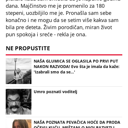
dana. Majčinstvo me je promenilo za 180
stepeni, uozbiljilo me je. Pronašla sam sebe
konačno i ne mogu da se setim više kakva sam
bila pre deteta. Živim porodičan, miran život
pun spokoja i sreće - rekla je ona.
NE PROPUSTITE
NAŠA GLUMICA SE OGLASILA PO PRVI PUT
NAKON RAZVODA! Evo šta je imala da kaže:
'Izabrali smo da se...'
Umro poznati voditelj
NAŠA POZNATA PEVAČICA HOĆE DA PRODA
OČEVU KUĆU, MEŠTANI O NJOJ RAZVEZLI