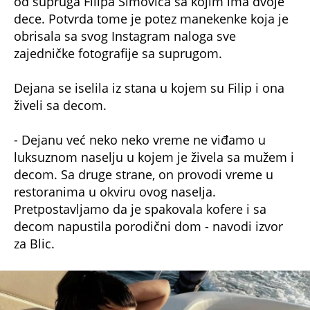
od supruga Filipa Simovića sa kojim ima dvoje
dece. Potvrda tome je potez manekenke koja je
obrisala sa svog Instagram naloga sve
zajedničke fotografije sa suprugom.
Dejana se iselila iz stana u kojem su Filip i ona
živeli sa decom.
- Dejanu već neko neko vreme ne viđamo u
luksuznom naselju u kojem je živela sa mužem i
decom. Sa druge strane, on provodi vreme u
restoranima u okviru ovog naselja.
Pretpostavljamo da je spakovala kofere i sa
decom napustila porodični dom - navodi izvor
za Blic.