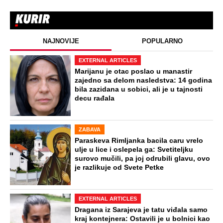
NAJNOVIJE
POPULARNO
EXTERNAL ARTICLES
Marijanu je otac poslao u manastir
zajedno sa delom nasledstva: 14 godina
bila zazidana u sobici, ali je u tajnosti
decu rađala
ZABAVA
Paraskeva Rimljanka bacila caru vrelo
ulje u lice i oslepela ga: Svetiteljku
surovo mučili, pa joj odrubili glavu, ovo
je razlikuje od Svete Petke
EXTERNAL ARTICLES
Dragana iz Sarajeva je tatu viđala samo
kraj kontejnera: Ostavili je u bolnici kao