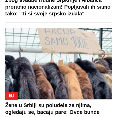
Zbog svadbe trudne Srpkinje i Albanca
proradio nacionalizam! Popljuvali ih samo
tako: "Ti si svoje srpsko izdala"
RAJ!
Žene u Srbiji su poludele za njima,
ogledaju se, bacaju pare: Ovde bunde