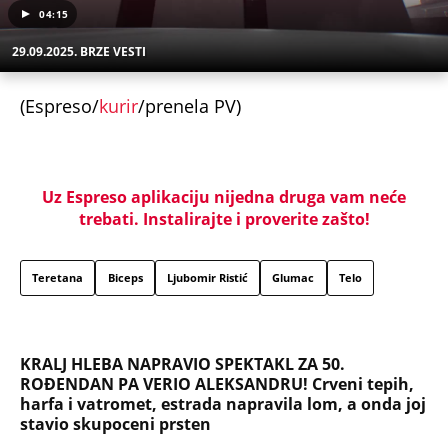
04:15
29.09.2025. BRZE VESTI
(Espreso/
kurir
/prenela PV)
Uz Espreso aplikaciju nijedna druga vam neće
trebati. Instalirajte i proverite zašto!
Teretana
Biceps
Ljubomir Ristić
Glumac
Telo
KRALJ HLEBA NAPRAVIO SPEKTAKL ZA 50.
ROĐENDAN PA VERIO ALEKSANDRU! Crveni tepih,
harfa i vatromet, estrada napravila lom, a onda joj
stavio skupoceni prsten