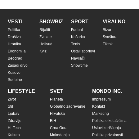
VESTI
SHOWBIZ
SPORT
VIRALNO
Politika
Rijaliti
Fudbal
Bizar
Društvo
Zvezde
Košarka
Svaštara
Hronika
Holivud
Tenis
Tiktok
Ekonomija
Kviz
Ostali sportovi
Beograd
Navijači
Zasadi drvo
Showtime
Kosovo
Sudbine
LIFESTYLE
SVET
MONDO INC.
Život
Planeta
Impressum
Stil
Globalno zagrevanje
Kontakt
Ljubav
Hrvatska
Marketing
Zdravlje
BiH
Politika o kolačićima
Hi-Tech
Crna Gora
Uslovi korišćenja
Kultura
Makedonija
Politika privatnosti