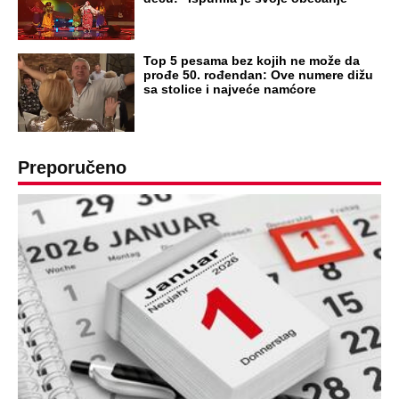
Top 5 pesama bez kojih ne može da
prođe 50. rođendan: Ove numere dižu
sa stolice i najveće namćore
Preporučeno