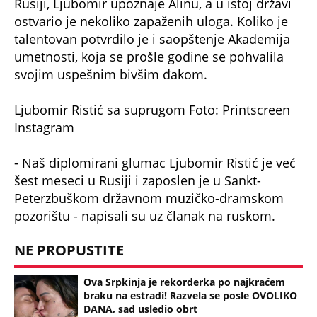
Rusiji, Ljubomir upoznaje Alinu, a u istoj državi
ostvario je nekoliko zapaženih uloga. Koliko je
talentovan potvrdilo je i saopštenje Akademija
umetnosti, koja se prošle godine se pohvalila
svojim uspešnim bivšim đakom.
Ljubomir Ristić sa suprugom Foto: Printscreen
Instagram
- Naš diplomirani glumac Ljubomir Ristić je već
šest meseci u Rusiji i zaposlen je u Sankt-
Peterzbuškom državnom muzičko-dramskom
pozorištu - napisali su uz članak na ruskom.
NE PROPUSTITE
Ova Srpkinja je rekorderka po najkraćem
braku na estradi! Razvela se posle OVOLIKO
DANA, sad usledio obrt