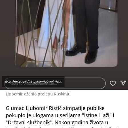
foto: Printscreen/Instagram/lubomirristic
Ljubomir oženio prelepu Ruskinju
Glumac Ljubomir Ristić simpatije publike
pokupio je ulogama u serijama "Istine i laži" i
"Državni službenik". Nakon godina života u