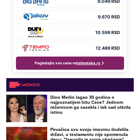
Dino Merlin lagao 30 godina o
najpoznatijem hitu Cece? Jednom
rečenicom ga sasekla i tek sad otkrila
istinu
Pevačica svu svoju imovinu dodelila
državi, u testamentu nije spomenula
decu: "Ispunila je svoje obećanje"