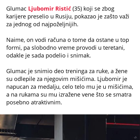
Glumac
Ljubomir Ristić
(35) koji se zbog
karijere preselio u Rusiju, pokazao je zašto važi
za jednog od najpoželjnijih.
Naime, on vodi računa o tome da ostane u top
formi, pa slobodno vreme provodi u teretani,
odakle je sada podelio i snimak.
Glumac je snimio deo treninga za ruke, a žene
su odlepile za njegovim mišićima. Ljubomir je
napucan za medalju, celo telo mu je u mišićima,
a na rukama su mu izražene vene što se smatra
posebno atraktivnim.