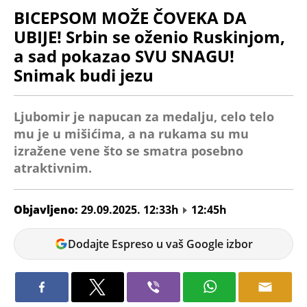
BICEPSOM MOŽE ČOVEKA DA
UBIJE! Srbin se oženio Ruskinjom,
a sad pokazao SVU SNAGU!
Snimak budi jezu
Ljubomir je napucan za medalju, celo telo
mu je u mišićima, a na rukama su mu
izražene vene što se smatra posebno
atraktivnim.
Objavljeno:
29.09.2025. 12:33h
12:45h
Vanja
Dodajte Espreso u vaš Google izbor
Pejić