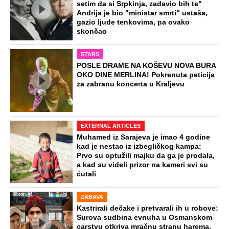
setim da si Srpkinja, zadavio bih te"
Andrija je bio "ministar smrti" ustaša,
gazio ljude tenkovima, pa ovako
skončao
STARS
POSLE DRAME NA KOŠEVU NOVA BURA
OKO DINE MERLINA! Pokrenuta peticija
za zabranu koncerta u Kraljevu
EXTERNAL ARTICLES
Muhamed iz Sarajeva je imao 4 godine
kad je nestao iz izbegličkog kampa:
Prvo su optužili majku da ga je prodala,
a kad su videli prizor na kameri svi su
ćutali
ZABAVA
Kastrirali dečake i pretvarali ih u robove:
Surova sudbina evnuha u Osmanskom
carstvu otkriva mračnu stranu harema,