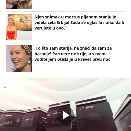
Njen snimak u mortus pijanom stanju je
videla cela Srbija! Sada se oglasila i ona, da li
verujete u ovo?
'To što sam starija, ne znači da sam za
bacanje' Partnere ne krije, a s ovim
voditeljem otišla je u krevet prvu noć