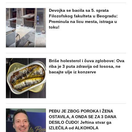
Devojka se bacila sa 5. sprata
Filozofskog fakulteta u Beogradu:
Preminula na licu mesta, istraga u
toku!
Briše holesterol i čuva zglobove: Ova
riba je 3 puta zdravija od lososa, ne
bacajte ulje iz konzerve
PEĐU JE ZBOG POROKA I ŽENA
OSTAVILA, A ONDA SE ZA 3 DANA
DESILO ČUDO! Jeftina stvar ga
IZLEČILA od ALKOHOLA