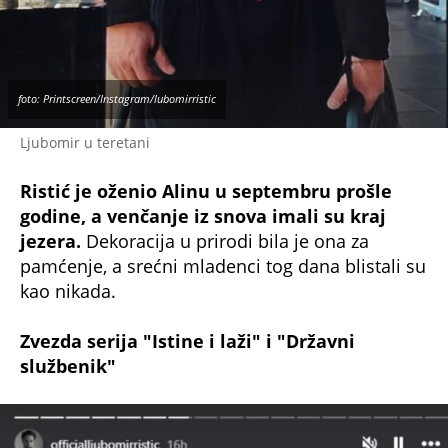
foto: Printscreen/Instagram/lubomirristic
Ljubomir u teretani
Ristić je oženio Alinu u septembru prošle
godine, a venčanje iz snova imali su kraj
jezera.
Dekoracija u prirodi bila je ona za
pamćenje, a srećni mladenci tog dana blistali su
kao nikada.
Zvezda serija "Istine i laži" i "Državni
službenik"