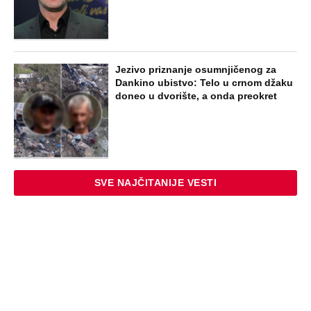
Jezivo priznanje osumnjičenog za
Dankino ubistvo: Telo u crnom džaku
doneo u dvorište, a onda preokret
SVE NAJČITANIJE VESTI