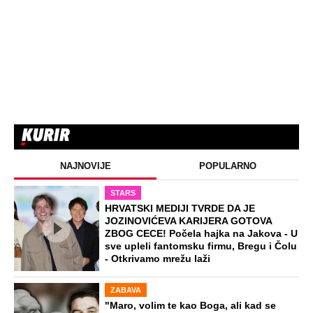
NAJNOVIJE
POPULARNO
STARS
HRVATSKI MEDIJI TVRDE DA JE
JOZINOVIĆEVA KARIJERA GOTOVA
ZBOG CECE! Počela hajka na Jakova - U
sve upleli fantomsku firmu, Bregu i Čolu
- Otkrivamo mrežu laži
ZABAVA
"Maro, volim te kao Boga, ali kad se