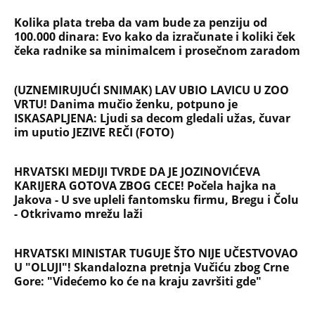
Kolika plata treba da vam bude za penziju od
100.000 dinara: Evo kako da izračunate i koliki ček
čeka radnike sa minimalcem i prosečnom zaradom
(UZNEMIRUJUĆI SNIMAK) LAV UBIO LAVICU U ZOO
VRTU! Danima mučio ženku, potpuno je
ISKASAPLJENA: Ljudi sa decom gledali užas, čuvar
im uputio JEZIVE REČI (FOTO)
HRVATSKI MEDIJI TVRDE DA JE JOZINOVIĆEVA
KARIJERA GOTOVA ZBOG CECE! Počela hajka na
Jakova - U sve upleli fantomsku firmu, Bregu i Čolu
- Otkrivamo mrežu laži
HRVATSKI MINISTAR TUGUJE ŠTO NIJE UČESTVOVAO
U "OLUJI"! Skandalozna pretnja Vučiću zbog Crne
Gore: "Videćemo ko će na kraju završiti gde"