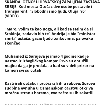
SKANDALOZNO! U HRVATSKOJ ZAPALJENA ZASTAVA
SRBIJE! Kod mesta Otočac dve osobe postavile i
transparent: "Slobodni smo ljudi, Oluja '95"
(VIDEO)
"Maro, volim te kao Boga, ali kad se setim da si
Srpkinja, zadavio bih te" Andrija je bio "ministar
smrti" ustaša, gazio ljude tenkovima, pa ovako
skončao
Muhamed iz Sarajeva je imao 4 godine kad je
nestao iz izbegličkog kampa: Prvo su optužili
majku da ga je prodala, a kad su videli prizor na
kameri svi su ćutali
Kastrirali dečake i pretvarali ih u robove: Surova
sudbina evnuha u Osmanskom carstvu otkriva
mračnu stranu harema, evo zašto su ih sakatili