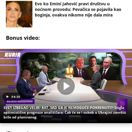
Evo ko Emini Jahović pravi društvu u
noćnom provodu: Pevačica se pojavila kao
boginja, ovakva nikome nije dala mira
Bonus video:
04:35
SVET IZBEGAO VELIKI RAT, SAD GA JE NEMOGUĆE POKRENUTI?! Stigle
optimistične prognoze analitičara: Čak će se i sukob u Ukrajini završiti
brže od planiranog