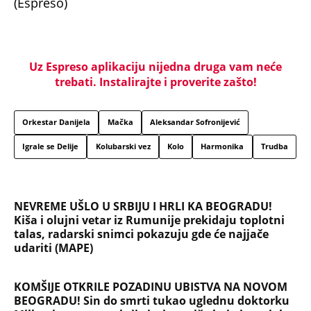
(Espreso)
Uz Espreso aplikaciju nijedna druga vam neće
trebati. Instalirajte i proverite zašto!
Orkestar Danijela
Mačka
Aleksandar Sofronijević
Igrale se Delije
Kolubarski vez
Kolo
Harmonika
Trudba
NEVREME UŠLO U SRBIJU I HRLI KA BEOGRADU!
Kiša i olujni vetar iz Rumunije prekidaju toplotni
talas, radarski snimci pokazuju gde će najjače
udariti (MAPE)
KOMŠIJE OTKRILE POZADINU UBISTVA NA NOVOM
BEOGRADU! Sin do smrti tukao uglednu doktorku