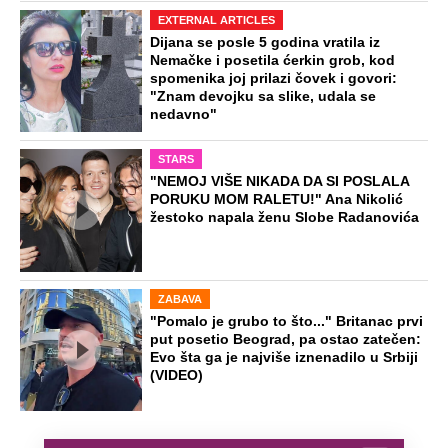
EXTERNAL ARTICLES
Dijana se posle 5 godina vratila iz
Nemačke i posetila ćerkin grob, kod
spomenika joj prilazi čovek i govori:
"Znam devojku sa slike, udala se
nedavno"
STARS
"NEMOJ VIŠE NIKADA DA SI POSLALA
PORUKU MOM RALETU!" Ana Nikolić
žestoko napala ženu Slobe Radanovića
ZABAVA
"Pomalo je grubo to što..." Britanac prvi
put posetio Beograd, pa ostao zatečen:
Evo šta ga je najviše iznenadilo u Srbiji
(VIDEO)