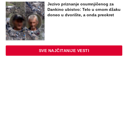
Jezivo priznanje osumnjičenog za
Dankino ubistvo: Telo u crnom džaku
doneo u dvorište, a onda preokret
SVE NAJČITANIJE VESTI