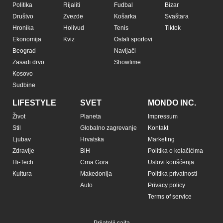
Politika
Rijaliti
Fudbal
Bizar
Društvo
Zvezde
Košarka
Svaštara
Hronika
Holivud
Tenis
Tiktok
Ekonomija
Kviz
Ostali sportovi
Beograd
Navijači
Zasadi drvo
Showtime
Kosovo
Sudbine
LIFESTYLE
SVET
MONDO INC.
Život
Planeta
Impressum
Stil
Globalno zagrevanje
Kontakt
Ljubav
Hrvatska
Marketing
Zdravlje
BiH
Politika o kolačićima
Hi-Tech
Crna Gora
Uslovi korišćenja
Kultura
Makedonija
Politika privatnosti
Auto
Privacy policy
Terms of service