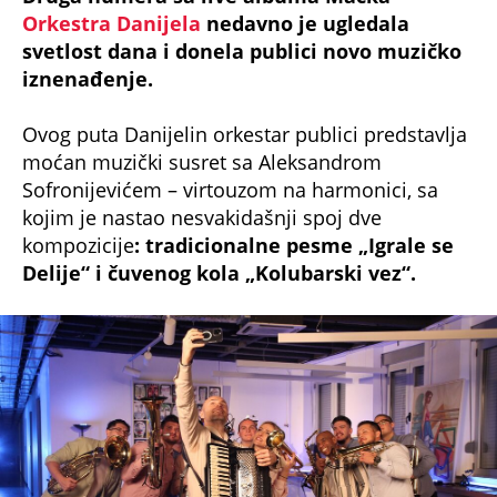
Orkestra Danijela
nedavno je ugledala
svetlost dana i donela publici novo muzičko
iznenađenje.
Ovog puta Danijelin orkestar publici predstavlja
moćan muzički susret sa Aleksandrom
Sofronijevićem – virtouzom na harmonici, sa
kojim je nastao nesvakidašnji spoj dve
kompozicije
: tradicionalne pesme „Igrale se
Delije“ i čuvenog kola „Kolubarski vez“.