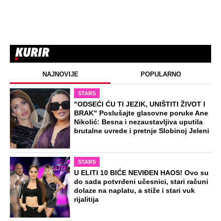
NAJNOVIJE
POPULARNO
STARS
"ODSEĆI ĆU TI JEZIK, UNIŠTITI ŽIVOT I
BRAK" Poslušajte glasovne poruke Ane
Nikolić: Besna i nezaustavljiva uputila
brutalne uvrede i pretnje Slobinoj Jeleni
STARS
U ELITI 10 BIĆE NEVIĐEN HAOS! Ovo su
do sada potvrđeni učesnici, stari računi
dolaze na naplatu, a stiže i stari vuk
rijalitija