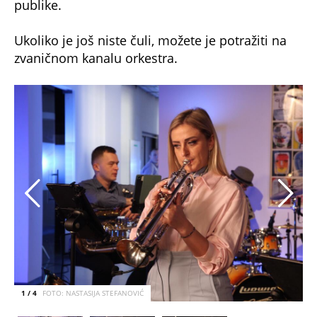
publike.
Ukoliko je još niste čuli, možete je potražiti na
zvaničnom kanalu orkestra.
1 / 4
FOTO: NASTASIJA STEFANOVIĆ