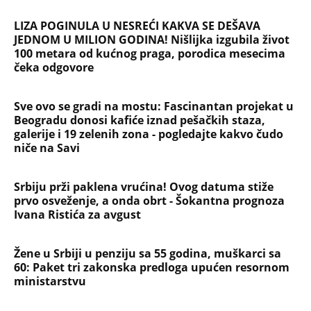
LIZA POGINULA U NESREĆI KAKVA SE DEŠAVA
JEDNOM U MILION GODINA! Nišlijka izgubila život
100 metara od kućnog praga, porodica mesecima
čeka odgovore
Sve ovo se gradi na mostu: Fascinantan projekat u
Beogradu donosi kafiće iznad pešačkih staza,
galerije i 19 zelenih zona - pogledajte kakvo čudo
niče na Savi
Srbiju prži paklena vrućina! Ovog datuma stiže
prvo osveženje, a onda obrt - Šokantna prognoza
Ivana Ristića za avgust
Žene u Srbiji u penziju sa 55 godina, muškarci sa
60: Paket tri zakonska predloga upućen resornom
ministarstvu