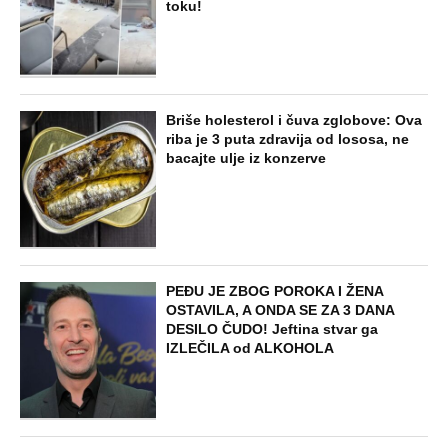
toku!
Briše holesterol i čuva zglobove: Ova
riba je 3 puta zdravija od lososa, ne
bacajte ulje iz konzerve
PEĐU JE ZBOG POROKA I ŽENA
OSTAVILA, A ONDA SE ZA 3 DANA
DESILO ČUDO! Jeftina stvar ga
IZLEČILA od ALKOHOLA