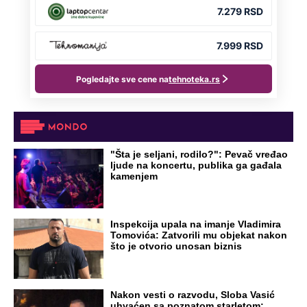
"Šta je seljani, rodilo?": Pevač vređao
ljude na koncertu, publika ga gađala
kamenjem
Inspekcija upala na imanje Vladimira
Tomovića: Zatvorili mu objekat nakon
što je otvorio unosan biznis
Nakon vesti o razvodu, Sloba Vasić
uhvaćen sa poznatom starletom: