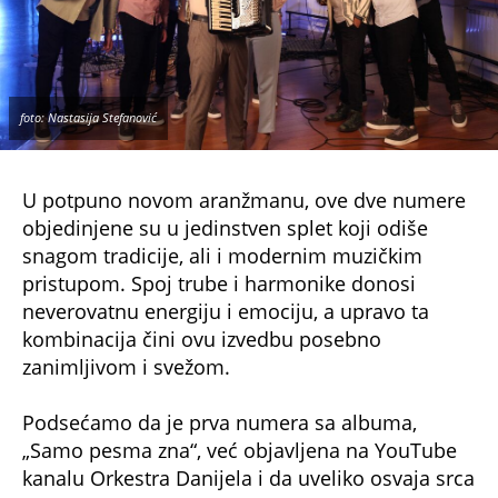
foto: Nastasija Stefanović
U potpuno novom aranžmanu, ove dve numere
objedinjene su u jedinstven splet koji odiše
snagom tradicije, ali i modernim muzičkim
pristupom. Spoj trube i harmonike donosi
neverovatnu energiju i emociju, a upravo ta
kombinacija čini ovu izvedbu posebno
zanimljivom i svežom.
Podsećamo da je prva numera sa albuma,
„Samo pesma zna“, već objavljena na YouTube
kanalu Orkestra Danijela i da uveliko osvaja srca