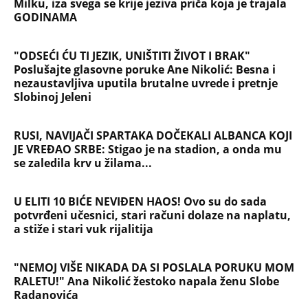
Milku, iza svega se krije jeziva priča koja je trajala
GODINAMA
"ODSEĆI ĆU TI JEZIK, UNIŠTITI ŽIVOT I BRAK"
Poslušajte glasovne poruke Ane Nikolić: Besna i
nezaustavljiva uputila brutalne uvrede i pretnje
Slobinoj Jeleni
RUSI, NAVIJAČI SPARTAKA DOČEKALI ALBANCA KOJI
JE VREĐAO SRBE: Stigao je na stadion, a onda mu
se zaledila krv u žilama...
U ELITI 10 BIĆE NEVIĐEN HAOS! Ovo su do sada
potvrđeni učesnici, stari računi dolaze na naplatu,
a stiže i stari vuk rijalitija
"NEMOJ VIŠE NIKADA DA SI POSLALA PORUKU MOM
RALETU!" Ana Nikolić žestoko napala ženu Slobe
Radanovića