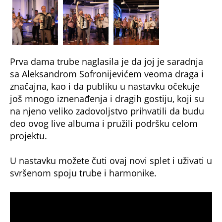
Prva dama trube naglasila je da joj je saradnja
sa Aleksandrom Sofronijevićem veoma draga i
značajna, kao i da publiku u nastavku očekuje
još mnogo iznenađenja i dragih gostiju, koji su
na njeno veliko zadovoljstvo prihvatili da budu
deo ovog live albuma i pružili podršku celom
projektu.
U nastavku možete čuti ovaj novi splet i uživati u
svršenom spoju trube i harmonike.