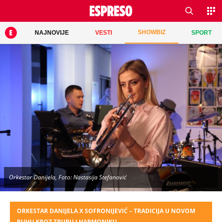
SHOWBIZ
NAJNOVIJE
VESTI
SPORT
Orkestar Danijela, Foto: Nastasija Stefanović
ORKESTAR DANIJELA X SOFRONIJEVIĆ – TRADICIJA U NOVOM
RUHU KROZ TRUBU I HARMONIKU