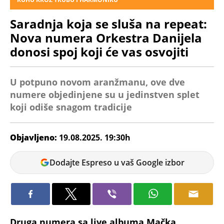
Saradnja koja se sluša na repeat:
Nova numera Orkestra Danijela
donosi spoj koji će vas osvojiti
U potpuno novom aranžmanu, ove dve
numere objedinjene su u jedinstven splet
koji odiše snagom tradicije
Objavljeno:
19.08.2025. 19:30h
Milica
Dodajte Espreso u vaš Google izbor
Stanimirović
Druga numera sa live albuma Mačka