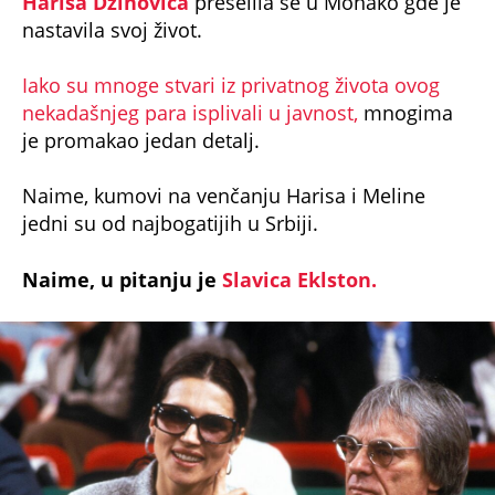
Harisa Džinovića
preselila se u Monako gde je
nastavila svoj život.
Iako su mnoge stvari iz privatnog života ovog
nekadašnjeg para isplivali u javnost,
mnogima
je promakao jedan detalj.
Naime, kumovi na venčanju Harisa i Meline
jedni su od najbogatijih u Srbiji.
Naime, u pitanju je
Slavica Eklston.