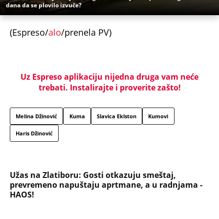
dana da se plovilo izvuče?
(Espreso/
alo
/prenela PV)
Uz Espreso aplikaciju nijedna druga vam neće
trebati. Instalirajte i proverite zašto!
Melina Džinović
Kuma
Slavica Eklston
Kumovi
Haris Džinović
Užas na Zlatiboru: Gosti otkazuju smeštaj,
prevremeno napuštaju aprtmane, a u radnjama -
HAOS!