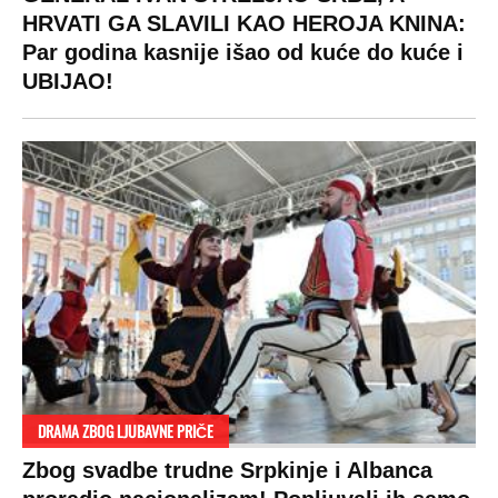
HRVATI GA SLAVILI KAO HEROJA KNINA:
Par godina kasnije išao od kuće do kuće i
UBIJAO!
DRAMA ZBOG LJUBAVNE PRIČE
Zbog svadbe trudne Srpkinje i Albanca