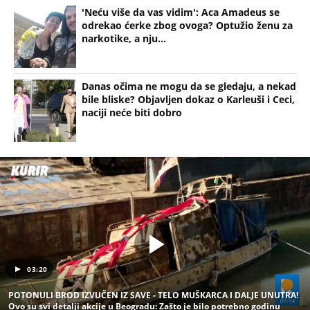
'Neću više da vas vidim': Aca Amadeus se
odrekao ćerke zbog ovoga? Optužio ženu za
narkotike, a nju...
Danas očima ne mogu da se gledaju, a nekad
bile bliske? Objavljen dokaz o Karleuši i Ceci,
naciji neće biti dobro
03:20
POTONULI BROD IZVUČEN IZ SAVE - TELO MUŠKARCA I DALJE UNUTRA!
Ovo su svi detalji akcije u Beogradu: Zašto je bilo potrebno godinu