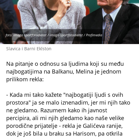
foto: imago sportfotodienst / imago sportfotodienst / Profimedia
Slavica i Barni Eklston
Na pitanje o odnosu sa ljudima koji su među
najbogatijima na Balkanu, Melina je jednom
prilikom rekla:
- Kada mi tako kažete "najbogatiji ljudi s ovih
prostora" ja se malo iznenadim, jer mi njih tako
ne gledamo. Razumem kako ih javnost
percipira, ali mi njih gledamo kao naše velike
porodične prijatelje - rekla je Galićeva ranije,
dok je još bila u braku sa Harisom, pa otkrila