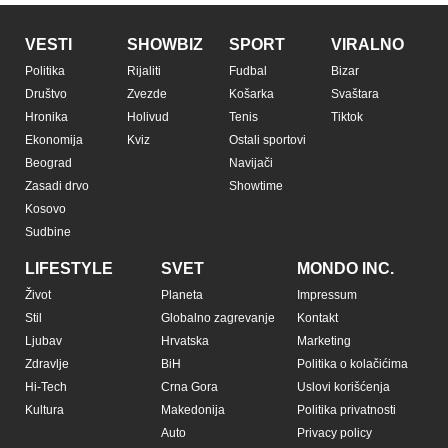
VESTI
SHOWBIZ
SPORT
VIRALNO
Politika
Rijaliti
Fudbal
Bizar
Društvo
Zvezde
Košarka
Svaštara
Hronika
Holivud
Tenis
Tiktok
Ekonomija
Kviz
Ostali sportovi
Beograd
Navijači
Zasadi drvo
Showtime
Kosovo
Sudbine
LIFESTYLE
SVET
MONDO INC.
Život
Planeta
Impressum
Stil
Globalno zagrevanje
Kontakt
Ljubav
Hrvatska
Marketing
Zdravlje
BiH
Politika o kolačićima
Hi-Tech
Crna Gora
Uslovi korišćenja
Kultura
Makedonija
Politika privatnosti
Auto
Privacy policy