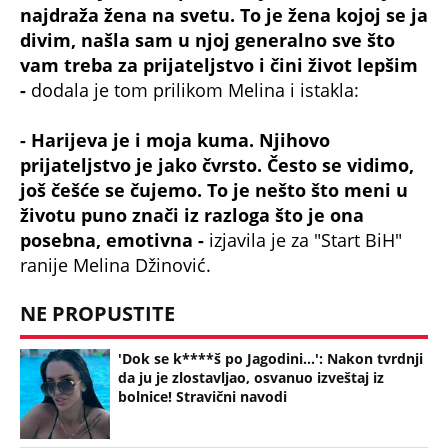
najdraža žena na svetu. To je žena kojoj se ja
divim, našla sam u njoj generalno sve što
vam treba za prijateljstvo i čini život lepšim
-
dodala je tom prilikom Melina i istakla:
- Harijeva je i moja kuma. Njihovo
prijateljstvo je jako čvrsto. Često se vidimo,
još češće se čujemo. To je nešto što meni u
životu puno znači iz razloga što je ona
posebna, emotivna -
izjavila je za "Start BiH"
ranije Melina Džinović.
NE PROPUSTITE
'Dok se k****š po Jagodini...': Nakon tvrdnji
da ju je zlostavljao, osvanuo izveštaj iz
bolnice! Stravični navodi