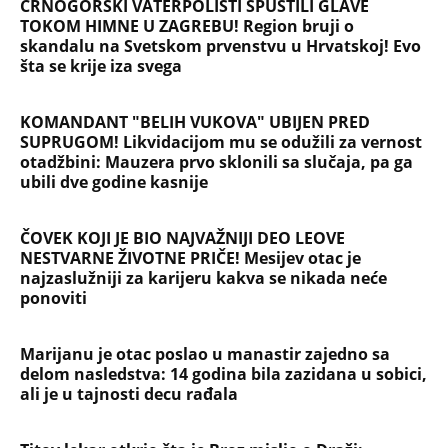
CRNOGORSKI VATERPOLISTI SPUSTILI GLAVE
TOKOM HIMNE U ZAGREBU! Region bruji o
skandalu na Svetskom prvenstvu u Hrvatskoj! Evo
šta se krije iza svega
KOMANDANT "BELIH VUKOVA" UBIJEN PRED
SUPRUGOM! Likvidacijom mu se odužili za vernost
otadžbini: Mauzera prvo sklonili sa slučaja, pa ga
ubili dve godine kasnije
ČOVEK KOJI JE BIO NAJVAŽNIJI DEO LEOVE
NESTVARNE ŽIVOTNE PRIČE! Mesijev otac je
najzaslužniji za karijeru kakva se nikada neće
ponoviti
Marijanu je otac poslao u manastir zajedno sa
delom nasledstva: 14 godina bila zazidana u sobici,
ali je u tajnosti decu rađala