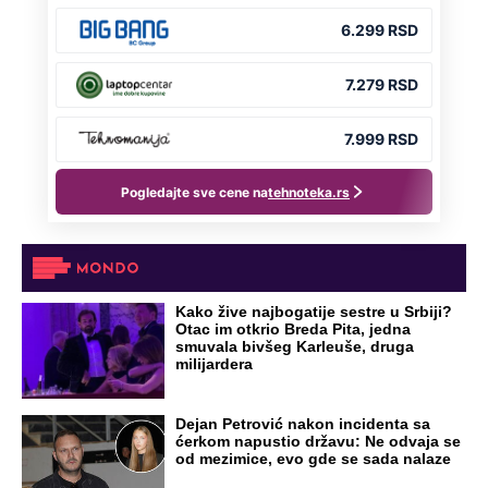
Kako žive najbogatije sestre u Srbiji?
Otac im otkrio Breda Pita, jedna
smuvala bivšeg Karleuše, druga
milijardera
Dejan Petrović nakon incidenta sa
ćerkom napustio državu: Ne odvaja se
od mezimice, evo gde se sada nalaze