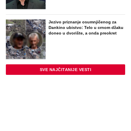
Jezivo priznanje osumnjičenog za
Dankino ubistvo: Telo u crnom džaku
doneo u dvorište, a onda preokret
SVE NAJČITANIJE VESTI