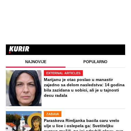
NAJNOVIJE
POPULARNO
EXTERNAL ARTICLES
Marijanu je otac poslao u manastir
zajedno sa delom nasledstva: 14 godina
bila zazidana u sobici, ali je u tajnosti
decu rađala
ZABAVA
Paraskeva Rimljanka bacila caru vrelo
ulje u lice i oslepela ga: Svetiteljku