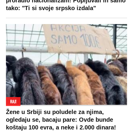
proradio nacionalizam! Popljuvali ih samo
tako: "Ti si svoje srpsko izdala"
RAJ!
Žene u Srbiji su poludele za njima,
ogledaju se, bacaju pare: Ovde bunde
koštaju 100 evra, a neke i 2.000 dinara!