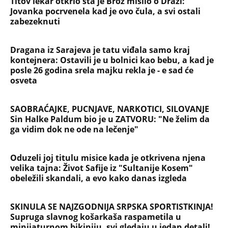
Titov lekar otkrio šta je Broz mislio o Draži:
Jovanka pocrvenela kad je ovo čula, a svi ostali
zabezeknuti
Dragana iz Sarajeva je tatu viđala samo kraj
kontejnera: Ostavili je u bolnici kao bebu, a kad je
posle 26 godina srela majku rekla je - e sad će
osveta
SAOBRAĆAJKE, PUCNJAVE, NARKOTICI, SILOVANJE
Sin Halke Paldum bio je u ZATVORU: "Ne želim da
ga vidim dok ne ode na lečenje"
Oduzeli joj titulu misice kada je otkrivena njena
velika tajna: Život Safije iz "Sultanije Kosem"
obeležili skandali, a evo kako danas izgleda
SKINULA SE NAJZGODNIJA SRPSKA SPORTISTKINJA!
Supruga slavnog košarkaša raspametila u
minijaturnom bikiniju, svi gledaju u jedan detalj!