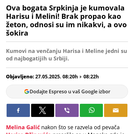
Ova bogata Srpkinja je kumovala
Harisu i Melini! Brak propao kao
žeton, odnosi su im nikakvi, a ovo
šokira
Kumovi na venčanju Harisa i Meline jedni su
od najbogatijih u Srbiji.
Objavljeno:
27.05.2025. 08:20h
08:22h
Vanja
Dodajte Espreso u vaš Google izbor
Pejić
Melina Galić
nakon što se razvela od pevača