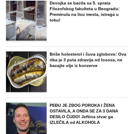
Devojka se bacila sa 5. sprata
Filozofskog fakulteta u Beogradu:
Preminula na licu mesta, istraga u
toku!
Briše holesterol i čuva zglobove: Ova
riba je 3 puta zdravija od lososa, ne
bacajte ulje iz konzerve
PEĐU JE ZBOG POROKA I ŽENA
OSTAVILA, A ONDA SE ZA 3 DANA
DESILO ČUDO! Jeftina stvar ga
IZLEČILA od ALKOHOLA