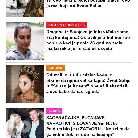
surovo mučili, pa joj odrubili glavu, ovo
je razlikuje od Svete Petke
EXTERNAL ARTICLES
Dragana iz Sarajeva je tatu viđala samo
kraj kontejnera: Ostavili je u bolnici kao
bebu, a kad je posle 26 godina srela
majku rekla je - e sad će osveta
ZABAVA
Oduzeli joj titulu misice kada je
otkrivena njena velika tajna: Život Safije
iz "Sultanije Kosem" obeležili skandali,
a evo kako danas izgleda
STARS
SAOBRAĆAJKE, PUCNJAVE,
NARKOTICI, SILOVANJE Sin Halke
Paldum bio je u ZATVORU: "Ne želim da
ga vidim dok ne ode na lečenje"