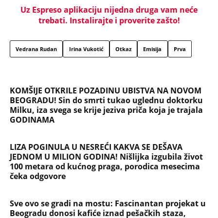
Dijana se posle 5 godina vratila iz Nemačke i
posetila ćerkin grob, kod spomenika joj prilazi
čovek i govori: "Znam devojku sa slike, udala se
nedavno"
SVI BRUJE O NJENOM ULASKU U ELITU 10! Napravila
najveću prevaru u rijalitiju, pa nestala iz Srbije:
Kuća u kojoj je živela napuštena, a svi pričaju o
ovom
BITKA LUKE I ANAMARIJE ZA 50.000.000 DOLARA:
Isplivao šokantan podatak! Ovaj potez Dončićeve
bivše verenice niko nije mogao da očekuje!
Skandal! Elfeta Veseli šeta na slobodi! Zverski
zaklala malog Slobodana (12), pa dobila vikende i
opušteno uživa na Ilidži!