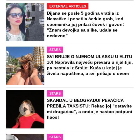
Ko su momci sa snimka svadbe o kom
bruji Srbija? Razgovarali smo sa
rokerima koji su ludovali uz Mitra
Mirića!
Top 8 pesama koje je Ceca "ukrala"
pevačicama: Nisu znale da prepoznaju
hit, kukala i Karleuša i umešala Arkana
Odsečena glava najlepše plesačice
ukradena iz muzeja: Pokazala golo telo
vojnicima pa ubijena, ljubavnik sve
gledao