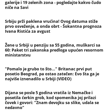
NAJČITANIJE
NAJNOVIJE
Evropa optužila Rusiju za važnu stvar
koja se tiče Irana: Znamo da to rade
Devojka se bacila sa 5. sprata
Filozofskog fakulteta u Beogradu:
Preminula na licu mesta, istraga u
toku!