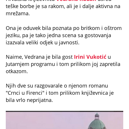
mrežama.
Ona je oduvek bila poznata po britkom i oštrom
jeziku, pa je tako jedna scena sa gostovanja
izazvala veliki odjek u javnosti.
Naime, Vedrana je bila gost
Irini Vukotić
u
Jutarnjem programu i tom prilikom joj zapretila
otkazom.
Njih dve su razgovarale o njenom romanu
"Crnci u Firenci" i tom prilikom književnica je
bila vrlo neprijatna.