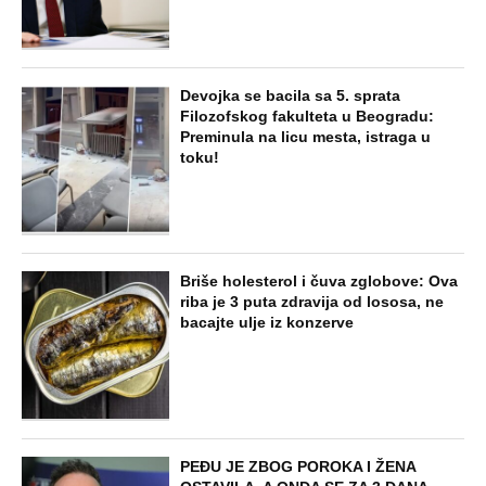
NAJNOVIJE
POPULARNO
ZABAVA
"Pomalo je grubo to što..." Britanac prvi
put posetio Beograd, pa ostao zatečen:
Evo šta ga je najviše iznenadilo u Srbiji
(VIDEO)
EXTERNAL ARTICLES
Dijana se posle 5 godina vratila iz
Nemačke i posetila ćerkin grob, kod
spomenika joj prilazi čovek i govori:
"Znam devojku sa slike, udala se
nedavno"
STARS