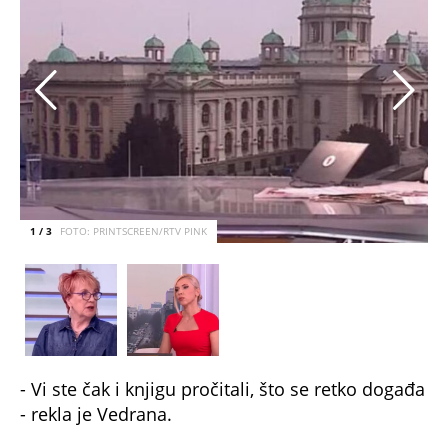
1 / 3
FOTO: PRINTSCREEN/RTV PINK
- Vi ste čak i knjigu pročitali, što se retko događa
- rekla je Vedrana.
- Vrlo rado, Vaše knjige volim - uz osmeh je