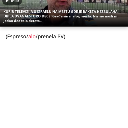
Sve ovo se gradi na mostu: Fascinantan projekat u
Beogradu donosi kafiće iznad pešačkih staza,
galerije i 19 zelenih zona - pogledajte kakvo čudo
niče na Savi
Srbiju prži paklena vrućina! Ovog datuma stiže
prvo osveženje, a onda obrt - Šokantna prognoza
Ivana Ristića za avgust
Žene u Srbiji u penziju sa 55 godina, muškarci sa
60: Paket tri zakonska predloga upućen resornom
ministarstvu
"Pomalo je grubo to što..." Britanac prvi put
posetio Beograd, pa ostao zatečen: Evo šta ga je
najviše iznenadilo u Srbiji (VIDEO)