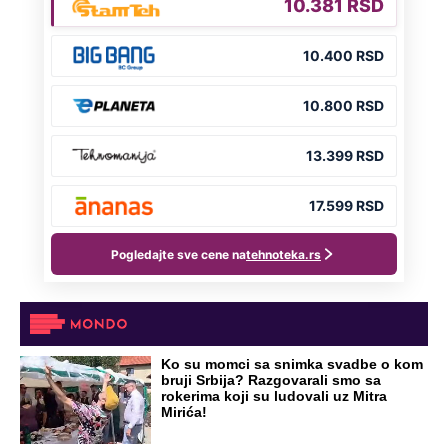
OD NAVODNOG HEROJA DO BRUTALNOG UBICE
GENERAL IVAN STRELJAO SRBE, A
HRVATI GA SLAVILI KAO HEROJA KNINA:
Par godina kasnije išao od kuće do kuće i
UBIJAO!