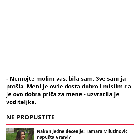
Ceo dan se moli Bogu, a lova mu kaplje kao
iz česme! Evo na koju foru Milan Stanković
ubire pare, šokčina
01:31
KURIR TELEVIZIJA U IZRAELU NA MESTU GDE JE RAKETA HEZBULAHA
UBILA DVANAESTORO DECE! Građanin malog mesta: Nismo našli ni
jedan deo tela deteta...