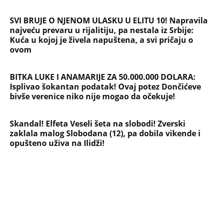
Briše holesterol i čuva zglobove: Ova
riba je 3 puta zdravija od lososa, ne
bacajte ulje iz konzerve
PEĐU JE ZBOG POROKA I ŽENA
OSTAVILA, A ONDA SE ZA 3 DANA
DESILO ČUDO! Jeftina stvar ga
IZLEČILA od ALKOHOLA
Jezivo priznanje osumnjičenog za