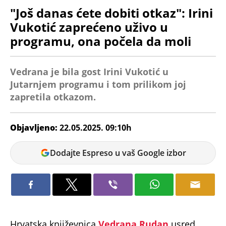
"Još danas ćete dobiti otkaz": Irini
Vukotić zaprećeno uživo u
programu, ona počela da moli
Vedrana je bila gost Irini Vukotić u
Jutarnjem programu i tom prilikom joj
zapretila otkazom.
Objavljeno:
22.05.2025. 09:10h
Vanja
Dodajte Espreso u vaš Google izbor
Pejić
Hrvatska književnica
Vedrana Rudan
usred
teške borbe je sa rakom, ali je i dalje aktivna na