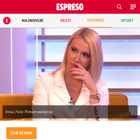
SHOWBIZ
NAJNOVIJE
VESTI
SPORT
Irina, Foto: Prinstcreen/prva
ŠOK SCENA