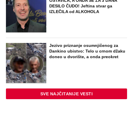
SVI BRUJE O NJENOM ULASKU U ELITU
10! Napravila najveću prevaru u rijalitiju,
pa nestala iz Srbije: Kuća u kojoj je
živela napuštena, a svi pričaju o ovom
STARS
SKANDAL U BEOGRADU! PEVAČICA
PREBILA TAKSISTU: Rekao joj "ostavite
mi drugaricu", a onda je nastao potpuni
haos!
STARS
"PUSTI ME MAMA, MRTAV SAM..."
Srceparajuća ispovest majke našeg
muzičara koji je poginuo u saobraćajci:
Svi unutrašnji organi su bili oštećeni...