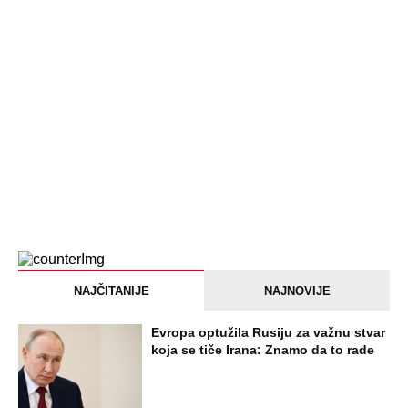
Dankino ubistvo: Telo u crnom džaku
doneo u dvorište, a onda preokret
SVE NAJČITANIJE VESTI