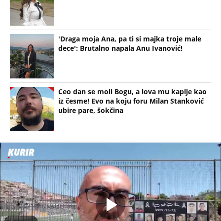
(Espreso/
alo
/prenela PV)
Uz Espreso aplikaciju nijedna druga vam neće
trebati. Instalirajte i proverite zašto!
Vedrana Rudan
Irina Vukotić
Otkaz
Emisija
Prva
KOMŠIJE OTKRILE POZADINU UBISTVA NA NOVOM
BEOGRADU! Sin do smrti tukao uglednu doktorku
Milku, iza svega se krije jeziva priča koja je trajala
GODINAMA
LIZA POGINULA U NESREĆI KAKVA SE DEŠAVA
JEDNOM U MILION GODINA! Nišlijka izgubila život
100 metara od kućnog praga, porodica mesecima
čeka odgovore