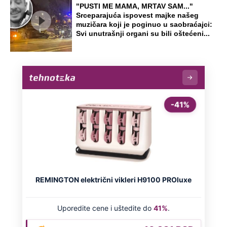
Preporučeno
NA VREME SVE
Ovo su neradni dani početkom 2026.
godine: Organizujte sebi mini odmor od
čak četiri slobodna dana