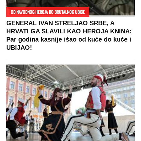
SPREMITE SE
Za posnu slavsku trpezu ove godine treba
izdvojiti ozbiljnu sumu novca: Nečija cela
plata ode na svega 20 gostiju
VESTI
SHOWBIZ
SPORT
VIRALNO
Politika
Rijaliti
Fudbal
Bizar