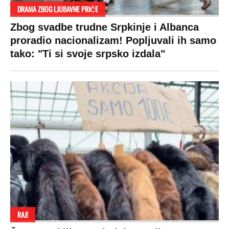
Društvo
Zvezde
Košarka
Svaštara
Hronika
Holivud
Tenis
Tiktok
Ekonomija
Kviz
Ostali sportovi
Beograd
Navijači
Zasadi drvo
Showtime
Kosovo
Sudbine
LIFESTYLE
SVET
MONDO INC.
Život
Planeta
Impressum
Stil
Globalno zagrevanje
Kontakt
Ljubav
Hrvatska
Marketing
Zdravlje
BiH
Politika o kolačićima
Hi-Tech
Crna Gora
Uslovi korišćenja
Kultura
Makedonija
Politika privatnosti
Auto
Privacy policy
Terms of service
Prijatelji sajta