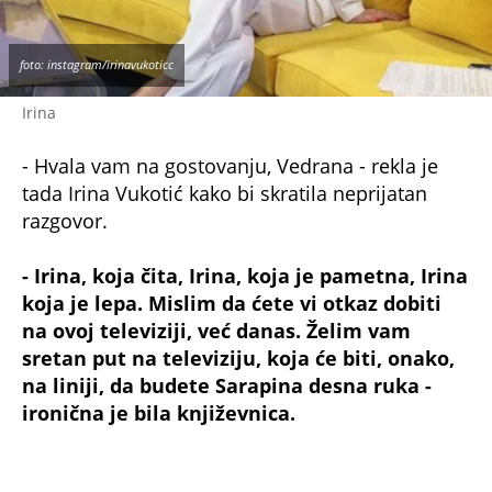
na ovoj televiziji, već danas. Želim vam
sretan put na televiziju, koja će biti, onako,
na liniji, da budete Sarapina desna ruka -
ironična je bila književnica.
- Nemojte molim vas, bila sam. Sve sam ja
prošla. Meni je ovde dosta dobro i mislim da
je ovo dobra priča za mene - uzvratila je
voditeljka.
NE PROPUSTITE
Nakon jedne decenije! Tamara Milutinović
napušta Grand?
'Draga moja Ana, pa ti si majka troje male
dece': Brutalno napala Anu Ivanović!