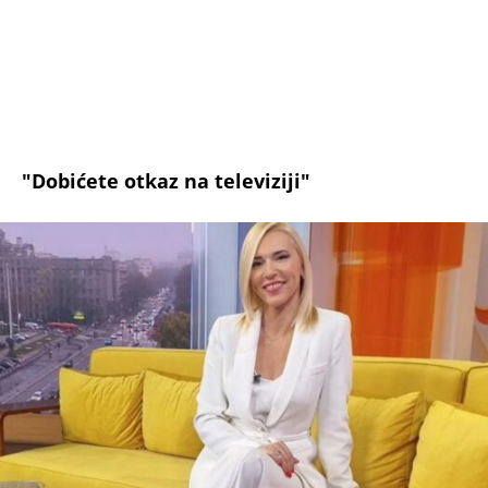
foto: instagram/irinavukoticc
Irina
- Hvala vam na gostovanju, Vedrana - rekla je
tada Irina Vukotić kako bi skratila neprijatan
razgovor.
- Irina, koja čita, Irina, koja je pametna, Irina
koja je lepa. Mislim da ćete vi otkaz dobiti