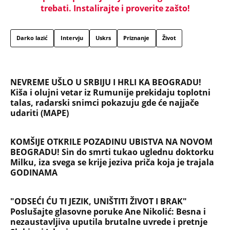
trebati. Instalirajte i proverite zašto!
Darko lazić
Intervju
Uskrs
Priznanje
Život
NEVREME UŠLO U SRBIJU I HRLI KA BEOGRADU!
Kiša i olujni vetar iz Rumunije prekidaju toplotni
talas, radarski snimci pokazuju gde će najjače
udariti (MAPE)
KOMŠIJE OTKRILE POZADINU UBISTVA NA NOVOM
BEOGRADU! Sin do smrti tukao uglednu doktorku
Milku, iza svega se krije jeziva priča koja je trajala
GODINAMA
"ODSEĆI ĆU TI JEZIK, UNIŠTITI ŽIVOT I BRAK"
Poslušajte glasovne poruke Ane Nikolić: Besna i
nezaustavljiva uputila brutalne uvrede i pretnje