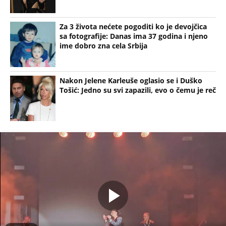
Za 3 života nećete pogoditi ko je devojčica
sa fotografije: Danas ima 37 godina i njeno
ime dobro zna cela Srbija
Nakon Jelene Karleuše oglasio se i Duško
Tošić: Jedno su svi zapazili, evo o čemu je reč