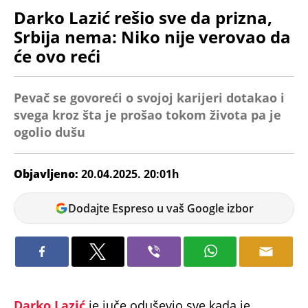
Darko Lazić rešio sve da prizna,
Srbija nema: Niko nije verovao da
će ovo reći
Pevač se govoreći o svojoj karijeri dotakao i
svega kroz šta je prošao tokom života pa je
ogolio dušu
Objavljeno:
20.04.2025. 20:01h
Dunja
Dodajte Espreso u vaš Google izbor
Čavić
Darko Lazić
je juče oduševio sve kada je