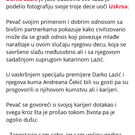
podelio fotografiju svoje troje dece uoči
Uskrsa
.
Pevač svojim primerom i dobrim odnosom sa
bivšim partnerkama pokazuje kako civilizovano
može da se gradi odnos koji povezuje mlađe
naraštaje u ovom slučaju njegovu decu, koja se
savršeno slažu međusobno ali i sa njegovom
sadašnjom suprugom katarinom Lazić.
U vaskršnjem specijalu premijere Darko Lazić i
njegova kuma Andreana Čekić bili su gosti pa su
progovorili o njihovom kumstvu ali i karijeri.
Pevač se govoreći o svojoj karijeri dotakao i
svega kroz šta je prošao tokom života pa je
ogolio dušu:
- Zapostavio sam sebe, jer sam većinu godina