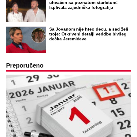
uhvaćen sa poznatom starletom:
Isplivala zajednička fotografija
Sa Jovanom nije hteo decu, a sad želi
troje: Otkriveni detalji veridbe bivšeg
dečka Jeremićeve
Preporučeno