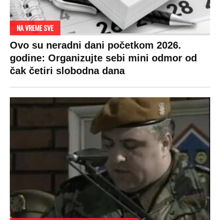
NA VREME SVE
Ovo su neradni dani početkom 2026.
godine: Organizujte sebi mini odmor od
čak četiri slobodna dana