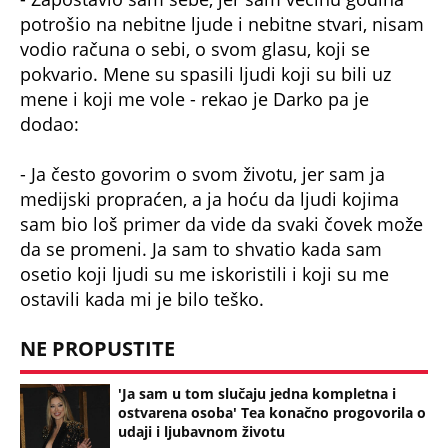
potrošio na nebitne ljude i nebitne stvari, nisam
vodio računa o sebi, o svom glasu, koji se
pokvario. Mene su spasili ljudi koji su bili uz
mene i koji me vole - rekao je Darko pa je
dodao:
- Ja često govorim o svom životu, jer sam ja
medijski propraćen, a ja hoću da ljudi kojima
sam bio loš primer da vide da svaki čovek može
da se promeni. Ja sam to shvatio kada sam
osetio koji ljudi su me iskoristili i koji su me
ostavili kada mi je bilo teško.
NE PROPUSTITE
'Ja sam u tom slučaju jedna kompletna i
ostvarena osoba' Tea konačno progovorila o
udaji i ljubavnom životu