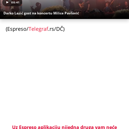
00:41
Darko Lazić gost na koncertu Milice Pavlović
(Espreso/
Telegraf
.rs/DČ)
Uz Espreso aplikaciju nijedna druga vam neće