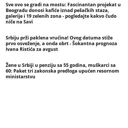
Sve ovo se gradi na mostu: Fascinantan projekat u
Beogradu donosi kafiće iznad pešačkih staza,
galerije i 19 zelenih zona - pogledajte kakvo čudo
niče na Savi
Srbiju prži paklena vrućina! Ovog datuma stiže
prvo osveženje, a onda obrt - Šokantna prognoza
Ivana Ristića za avgust
Žene u Srbiji u penziju sa 55 godina, muškarci sa
60: Paket tri zakonska predloga upućen resornom
ministarstvu