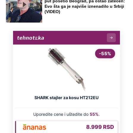
put posetio Beograd, pa ostao zatečen:
Evo šta ga je najviše iznenadilo u Srbiji
(VIDEO)