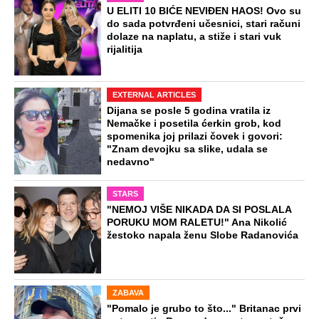
U ELITI 10 BIĆE NEVIĐEN HAOS! Ovo su
do sada potvrđeni učesnici, stari računi
dolaze na naplatu, a stiže i stari vuk
rijalitija
EXTERNAL ARTICLES
Dijana se posle 5 godina vratila iz
Nemačke i posetila ćerkin grob, kod
spomenika joj prilazi čovek i govori:
"Znam devojku sa slike, udala se
nedavno"
STARS
"NEMOJ VIŠE NIKADA DA SI POSLALA
PORUKU MOM RALETU!" Ana Nikolić
žestoko napala ženu Slobe Radanovića
ZABAVA
"Pomalo je grubo to što..." Britanac prvi