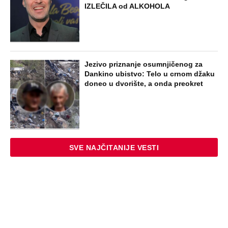
IZLEČILA od ALKOHOLA
Jezivo priznanje osumnjičenog za
Dankino ubistvo: Telo u crnom džaku
doneo u dvorište, a onda preokret
SVE NAJČITANIJE VESTI