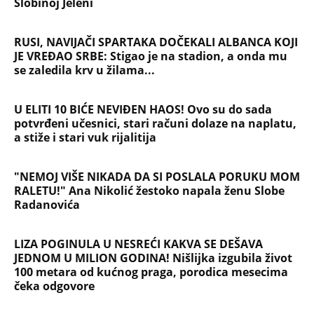
Slobinoj Jeleni
RUSI, NAVIJAČI SPARTAKA DOČEKALI ALBANCA KOJI
JE VREĐAO SRBE: Stigao je na stadion, a onda mu
se zaledila krv u žilama...
U ELITI 10 BIĆE NEVIĐEN HAOS! Ovo su do sada
potvrđeni učesnici, stari računi dolaze na naplatu,
a stiže i stari vuk rijalitija
"NEMOJ VIŠE NIKADA DA SI POSLALA PORUKU MOM
RALETU!" Ana Nikolić žestoko napala ženu Slobe
Radanovića
LIZA POGINULA U NESREĆI KAKVA SE DEŠAVA
JEDNOM U MILION GODINA! Nišlijka izgubila život
100 metara od kućnog praga, porodica mesecima
čeka odgovore