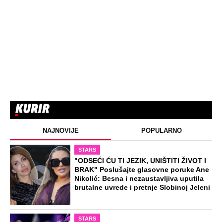
NAJNOVIJE
POPULARNO
STARS
"ODSEĆI ĆU TI JEZIK, UNIŠTITI ŽIVOT I
BRAK" Poslušajte glasovne poruke Ane
Nikolić: Besna i nezaustavljiva uputila
brutalne uvrede i pretnje Slobinoj Jeleni
STARS