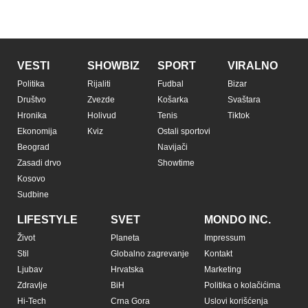
VESTI
SHOWBIZ
SPORT
VIRALNO
Politika
Rijaliti
Fudbal
Bizar
Društvo
Zvezde
Košarka
Svaštara
Hronika
Holivud
Tenis
Tiktok
Ekonomija
Kviz
Ostali sportovi
Beograd
Navijači
Zasadi drvo
Showtime
Kosovo
Sudbine
LIFESTYLE
SVET
MONDO INC.
Život
Planeta
Impressum
Stil
Globalno zagrevanje
Kontakt
Ljubav
Hrvatska
Marketing
Zdravlje
BiH
Politika o kolačićima
Hi-Tech
Crna Gora
Uslovi korišćenja