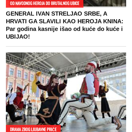
OD NAVODNOG HEROJA DO BRUTALNOG UBICE
GENERAL IVAN STRELJAO SRBE, A
HRVATI GA SLAVILI KAO HEROJA KNINA:
Par godina kasnije išao od kuće do kuće i
UBIJAO!
DRAMA ZBOG LJUBAVNE PRIČE