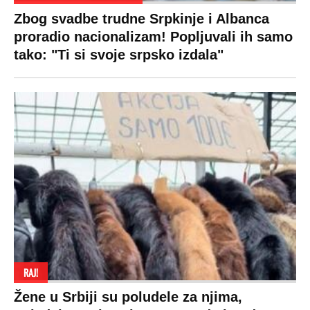
Zbog svadbe trudne Srpkinje i Albanca
proradio nacionalizam! Popljuvali ih samo
tako: "Ti si svoje srpsko izdala"
RAJ!
Žene u Srbiji su poludele za njima,