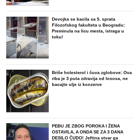
Devojka se bacila sa 5. sprata
Filozofskog fakulteta u Beogradu:
Preminula na licu mesta, istraga u
toku!
Briše holesterol i čuva zglobove: Ova
riba je 3 puta zdravija od lososa, ne
bacajte ulje iz konzerve
PEĐU JE ZBOG POROKA I ŽENA
OSTAVILA, A ONDA SE ZA 3 DANA
DESILO ČUDO! Jeftina stvar ga