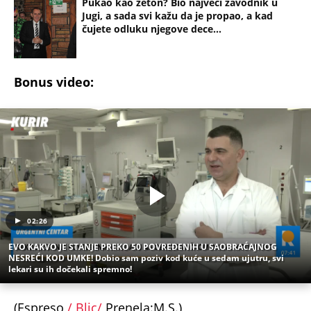
Pukao kao žeton? Bio najveći zavodnik u
Jugi, a sada svi kažu da je propao, a kad
čujete odluku njegove dece...
Bonus video:
02:26
EVO KAKVO JE STANJE PREKO 50 POVREĐENIH U SAOBRAĆAJNOG
NESREĆI KOD UMKE! Dobio sam poziv kod kuće u sedam ujutru, svi
lekari su ih dočekali spremno!
(Espreso
/ Blic/
Prenela:M.S.)