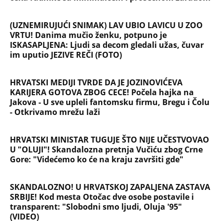
(UZNEMIRUJUĆI SNIMAK) LAV UBIO LAVICU U ZOO
VRTU! Danima mučio ženku, potpuno je
ISKASAPLJENA: Ljudi sa decom gledali užas, čuvar
im uputio JEZIVE REČI (FOTO)
HRVATSKI MEDIJI TVRDE DA JE JOZINOVIĆEVA
KARIJERA GOTOVA ZBOG CECE! Počela hajka na
Jakova - U sve upleli fantomsku firmu, Bregu i Čolu
- Otkrivamo mrežu laži
HRVATSKI MINISTAR TUGUJE ŠTO NIJE UČESTVOVAO
U "OLUJI"! Skandalozna pretnja Vučiću zbog Crne
Gore: "Videćemo ko će na kraju završiti gde"
SKANDALOZNO! U HRVATSKOJ ZAPALJENA ZASTAVA
SRBIJE! Kod mesta Otočac dve osobe postavile i
transparent: "Slobodni smo ljudi, Oluja '95"
(VIDEO)