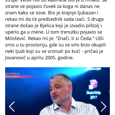
strane se pojavio čovek za koga ni danas ne
znam kako se zove. Bio je krajnje ljubazan i
rekao mi da će predsednik sada izaći. S druge
strane došao je Bjelica koji je izvadio pištolj i
uperio ga u mene. U tom trenutku pojavio se
Milošević. Rekao mi je: "Znači, ti si Čeda." Ušli
smo u tu prostoriju, gde su se vrlo brzo okupili
neki ljudi koji su se vrzmali po kući - pričao je
Jovanović u aprilu 2005. godine.