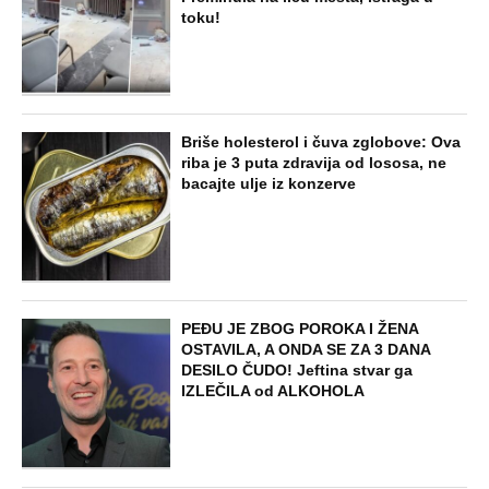
toku!
Briše holesterol i čuva zglobove: Ova
riba je 3 puta zdravija od lososa, ne
bacajte ulje iz konzerve
PEĐU JE ZBOG POROKA I ŽENA
OSTAVILA, A ONDA SE ZA 3 DANA
DESILO ČUDO! Jeftina stvar ga
IZLEČILA od ALKOHOLA