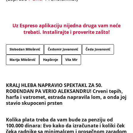
Uz Espreso aplikaciju nijedna druga vam neće
trebati. Instalirajte i proverite zašto!
Slobodan Milošević
Čedomir Jovanović
Čeda Jovanović
Marija Milošević
Hapšenje
Vila Mir
KRALJ HLEBA NAPRAVIO SPEKTAKL ZA 50.
ROĐENDAN PA VERIO ALEKSANDRU! Crveni tepih,
harfa i vatromet, estrada napravila lom, a onda joj
stavio skupoceni prsten
Kolika plata treba da vam bude za penziju od
100.000 dinara: Evo kako da izračunate i koliki ček
čeka radnike sa minimalcem i prosečnom zaradom