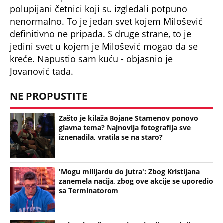
polupijani četnici koji su izgledali potpuno
nenormalno. To je jedan svet kojem Milošević
definitivno ne pripada. S druge strane, to je
jedini svet u kojem je Milošević mogao da se
kreće. Napustio sam kuću - objasnio je
Jovanović tada.
NE PROPUSTITE
Zašto je kilaža Bojane Stamenov ponovo
glavna tema? Najnovija fotografija sve
iznenadila, vratila se na staro?
'Mogu milijardu do jutra': Zbog Kristijana
zanemela nacija, zbog ove akcije se uporedio
sa Terminatorom