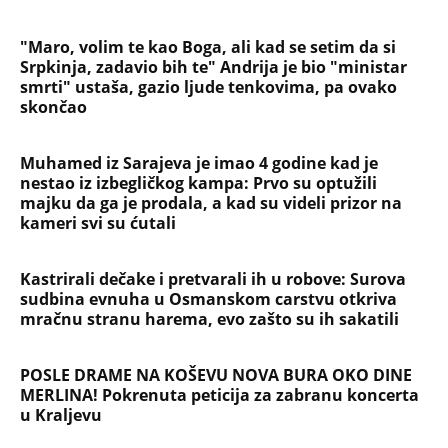
"Maro, volim te kao Boga, ali kad se setim da si
Srpkinja, zadavio bih te" Andrija je bio "ministar
smrti" ustaša, gazio ljude tenkovima, pa ovako
skončao
Muhamed iz Sarajeva je imao 4 godine kad je
nestao iz izbegličkog kampa: Prvo su optužili
majku da ga je prodala, a kad su videli prizor na
kameri svi su ćutali
Kastrirali dečake i pretvarali ih u robove: Surova
sudbina evnuha u Osmanskom carstvu otkriva
mračnu stranu harema, evo zašto su ih sakatili
POSLE DRAME NA KOŠEVU NOVA BURA OKO DINE
MERLINA! Pokrenuta peticija za zabranu koncerta
u Kraljevu