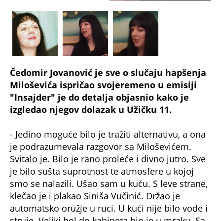
Čedomir Jovanović je sve o slučaju hapšenja
Miloševića ispričao svojeremeno u emisiji
"Insajder" je do detalja objasnio kako je
izgledao njegov dolazak u Užičku 11.
- Jedino moguće bilo je tražiti alternativu, a ona
je podrazumevala razgovor sa Miloševićem.
Svitalo je. Bilo je rano proleće i divno jutro. Sve
je bilo sušta suprotnost te atmosfere u kojoj
smo se nalazili. Ušao sam u kuću. S leve strane,
klečao je i plakao Siniša Vučinić. Držao je
automatsko oružje u ruci. U kući nije bilo vode i
struje. Veliki hol do kabineta bio je u mraku. Sa