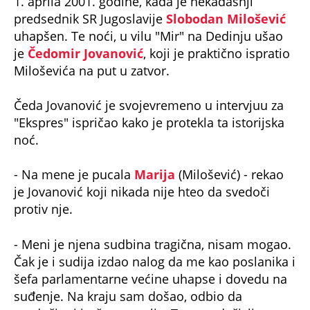
1. aprila 2001. godine, kada je nekadašnji
predsednik SR Jugoslavije
Slobodan Milošević
uhapšen. Te noći, u vilu "Mir" na Dedinju ušao
je
Čedomir Jovanović
, koji je praktično ispratio
Miloševića na put u zatvor.
Čeda Jovanović je svojevremeno u intervjuu za
"Ekspres" ispričao kako je protekla ta istorijska
noć.
- Na mene je pucala
Marija
(Milošević) - rekao
je Jovanović koji nikada nije hteo da svedoči
protiv nje.
- Meni je njena sudbina tragična, nisam mogao.
Čak je i sudija izdao nalog da me kao poslanika i
šefa parlamentarne većine uhapse i dovedu na
suđenje. Na kraju sam došao, odbio da