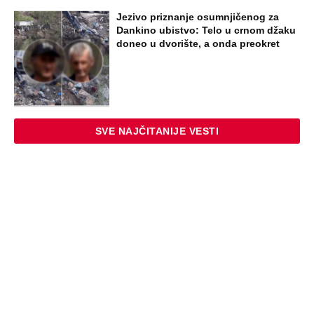
Jezivo priznanje osumnjičenog za
Dankino ubistvo: Telo u crnom džaku
doneo u dvorište, a onda preokret
SVE NAJČITANIJE VESTI