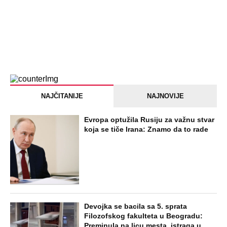
NAJČITANIJE
NAJNOVIJE
Evropa optužila Rusiju za važnu stvar
koja se tiče Irana: Znamo da to rade
Devojka se bacila sa 5. sprata
Filozofskog fakulteta u Beogradu:
Preminula na licu mesta, istraga u