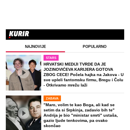
NAJNOVIJE
POPULARNO
STARS
HRVATSKI MEDIJI TVRDE DA JE
JOZINOVIĆEVA KARIJERA GOTOVA
ZBOG CECE! Počela hajka na Jakova - U
sve upleli fantomsku firmu, Bregu i Čolu
- Otkrivamo mrežu laži
ZABAVA
"Maro, volim te kao Boga, ali kad se
setim da si Srpkinja, zadavio bih te"
Andrija je bio "ministar smrti" ustaša,
gazio ljude tenkovima, pa ovako
skončao