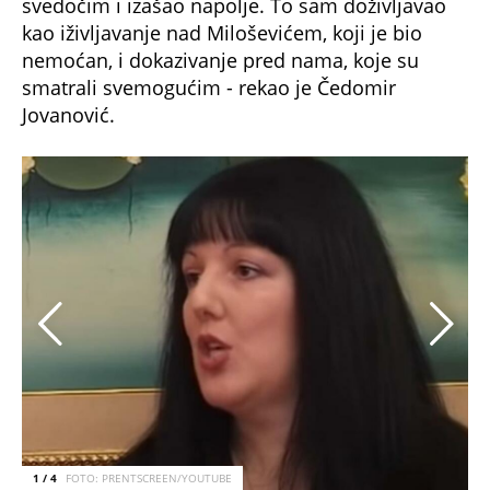
svedočim i izašao napolje. To sam doživljavao
kao iživljavanje nad Miloševićem, koji je bio
nemoćan, i dokazivanje pred nama, koje su
smatrali svemogućim - rekao je Čedomir
Jovanović.
1 / 4
FOTO: PRENTSCREEN/YOUTUBE