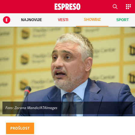
SHOWBIZ
NAJNOVIJE
VESTI
SPORT
Foto: Zorana Mandic/ATAImages
PROŠLOST