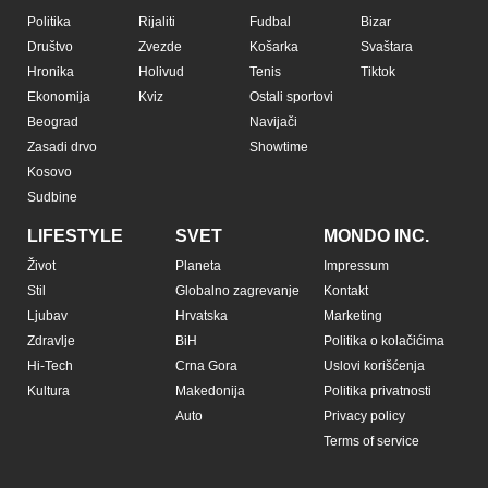
Politika
Rijaliti
Fudbal
Bizar
Društvo
Zvezde
Košarka
Svaštara
Hronika
Holivud
Tenis
Tiktok
Ekonomija
Kviz
Ostali sportovi
Beograd
Navijači
Zasadi drvo
Showtime
Kosovo
Sudbine
LIFESTYLE
SVET
MONDO INC.
Život
Planeta
Impressum
Stil
Globalno zagrevanje
Kontakt
Ljubav
Hrvatska
Marketing
Zdravlje
BiH
Politika o kolačićima
Hi-Tech
Crna Gora
Uslovi korišćenja
Kultura
Makedonija
Politika privatnosti
Auto
Privacy policy
Terms of service