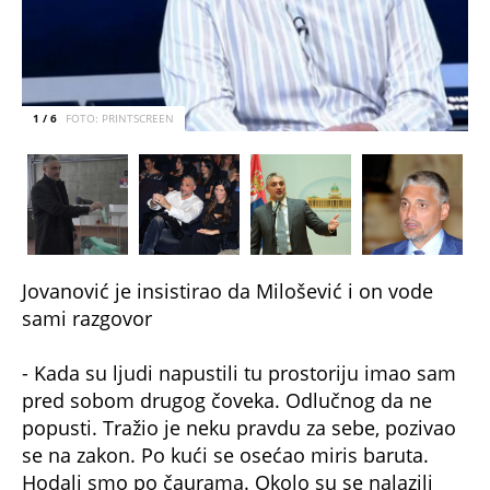
1 / 6
FOTO: PRINTSCREEN
Jovanović je insistirao da Milošević i on vode
sami razgovor
- Kada su ljudi napustili tu prostoriju imao sam
pred sobom drugog čoveka. Odlučnog da ne
popusti. Tražio je neku pravdu za sebe, pozivao
se na zakon. Po kući se osećao miris baruta.
Hodali smo po čaurama. Okolo su se nalazili