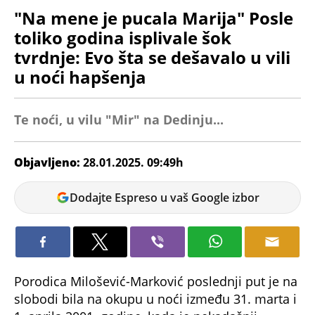
"Na mene je pucala Marija" Posle
toliko godina isplivale šok
tvrdnje: Evo šta se dešavalo u vili
u noći hapšenja
Te noći, u vilu "Mir" na Dedinju...
Objavljeno:
28.01.2025. 09:49h
Milica
Dodajte Espreso u vaš Google izbor
Stanimirović
Porodica Milošević-Marković poslednji put je na
slobodi bila na okupu u noći između 31. marta i