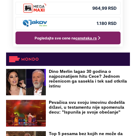
Dino Merlin lagao 30 godina o
najpoznatijem hitu Cece? Jednom
rečenicom ga sasekla i tek sad otkrila
istinu
Pevačica svu svoju imovinu dodelila
državi, u testamentu nije spomenula
decu: "Ispunila je svoje obećanje"
Top 5 pesama bez kojih ne može da