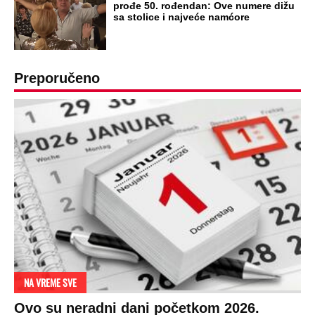
prođe 50. rođendan: Ove numere dižu
sa stolice i najveće namćore
Preporučeno
NA VREME SVE
Ovo su neradni dani početkom 2026.