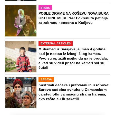
STARS
POSLE DRAME NA KOŠEVU NOVA BURA
OKO DINE MERLINA! Pokrenuta peticija
za zabranu koncerta u Kraljevu
EXTERNAL ARTICLES
Muhamed iz Sarajeva je imao 4 godine
kad je nestao iz izbegličkog kampa:
Prvo su optužili majku da ga je prodala,
a kad su videli prizor na kameri svi su
ćutali
ZABAVA
Kastrirali dečake i pretvarali ih u robove:
Surova sudbina evnuha u Osmanskom
carstvu otkriva mračnu stranu harema,
evo zašto su ih sakatili