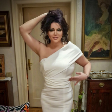
foto: privatna arhiva
književnica Vesna nedavno je objavila svoj novi roman, a ona
je sada podelila svoje utiske
Na pitanje da li postoji neka tajna za koju nikako
ne bi volela da ugleda svetlost dana, Vesna je
rekla sledeće:
- Naravno. Kakav je to život bez tajni? O
tome ću napisati roman. Da je istinit i rađen