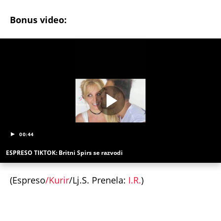
"ODSEĆI ĆU TI JEZIK, UNIŠTITI ŽIVOT I BRAK"
Poslušajte glasovne poruke Ane Nikolić: Besna i
nezaustavljiva uputila brutalne uvrede i pretnje
Slobinoj Jeleni
RUSI, NAVIJAČI SPARTAKA DOČEKALI ALBANCA KOJI
JE VREĐAO SRBE: Stigao je na stadion, a onda mu
se zaledila krv u žilama...
U ELITI 10 BIĆE NEVIĐEN HAOS! Ovo su do sada
potvrđeni učesnici, stari računi dolaze na naplatu,
a stiže i stari vuk rijalitija
"NEMOJ VIŠE NIKADA DA SI POSLALA PORUKU MOM
RALETU!" Ana Nikolić žestoko napala ženu Slobe
Radanovića