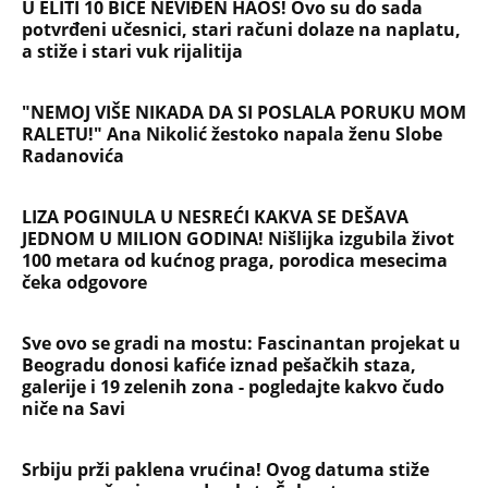
Briše holesterol i čuva zglobove: Ova
riba je 3 puta zdravija od lososa, ne
bacajte ulje iz konzerve
PEĐU JE ZBOG POROKA I ŽENA
OSTAVILA, A ONDA SE ZA 3 DANA
DESILO ČUDO! Jeftina stvar ga
IZLEČILA od ALKOHOLA
Jezivo priznanje osumnjičenog za