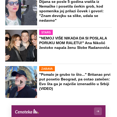
Preporučeno
NA VREME SVE
Ovo su neradni dani početkom 2026.
godine: Organizujte sebi mini odmor od