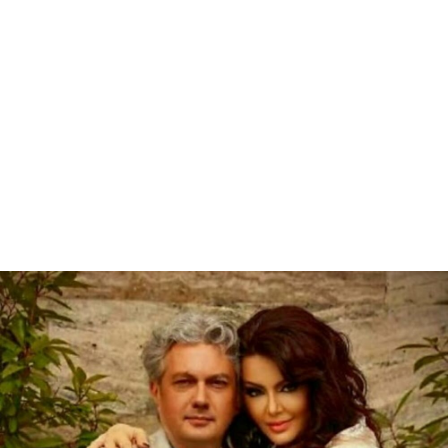
foto: Privatna arhiva
Vesna Radusinović i Milomir Marić važe za jedan od
najskladnijih parova na srpskoj javnoj sceni
Vesna je potom objasnila zašto je danas važnije
biti viđen nego uvažen:
- Zato što je to zakon gomile, mase. Svi su
viđeni, a ne mogu se očima gledati i svi su
bitni onoliko koliko su zapravo apsolutno
nebitni
. Ne bih ja plivala čak ni u okeanu
prevelike bračne i ostale javne sreće, pošto se
iza toga obično nalaze svađe razmirice, a
nekada, nažalost, i ubice.
- Ja sam ugledan čovek viđen po buvljacima u
Srbiji i celom svetu. Jedino izbegavam lažni džet-