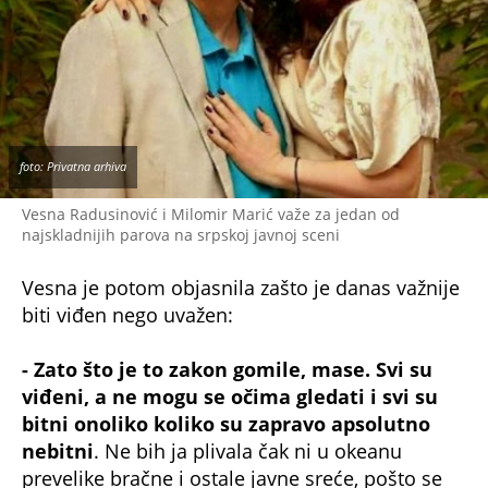
set i te gologuzane koji idu tamo gde ima da se
jede i pije za džabe.
To je pravi džet-set u doba
apokalipse, kako kaže moja omiljena
književnica Vesna Radusinović
- rekao je
Marić.
NE PROPUSTITE
TAMARA ĐURIĆ PRVI PUT PROGOVORILA O
NEDAVNOM INCIDENTU: Starleta otkrila ko
je muškarac sa kojim se sukobila, šok
RIJALITI ZVEZDA SVE ŠOKIRALA VIDEOM:
Zmija joj se obmotala oko vrata, a njena
reakcija će vas ostaviti bez teksta..
NOVA TRAGEDIJA U DOMU NAŠE POZNATE