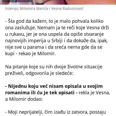
Intervju Milomira Marića i Vesne Radusinović
- Šta god da kažem, to je malo pohvala koliko
ona zaslužuje. Nemam ja te reči koje Vesna drži
u rukavu, jer je ona uspela da opiše stvaranje
najnovijih imperija u Srbiji i da dokaže da, ipak,
nije sve u parama i da sreća nema gde da se
kupi - rekao je Milomir.
Na pitanje koje su nih dvoje životne situacije
preživeli, odgovorila je sledeće:
- Nijednu koju već nisam opisala u svojim
romanima ili ću je tek opisati -
rekla je Vesna,
a Milomir dodao:
- Moji neprijatelji, čim izađu iz zatvora, postaju
moji najveći prijatelji.
Toliko me zavole da mi