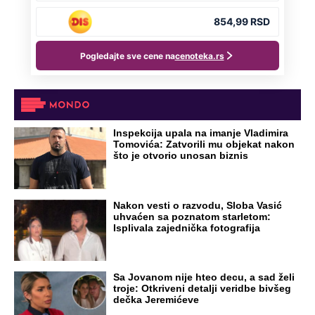
DRAMA ZBOG LJUBAVNE PRIČE
Zbog svadbe trudne Srpkinje i Albanca
proradio nacionalizam! Popljuvali ih samo
tako: "Ti si svoje srpsko izdala"