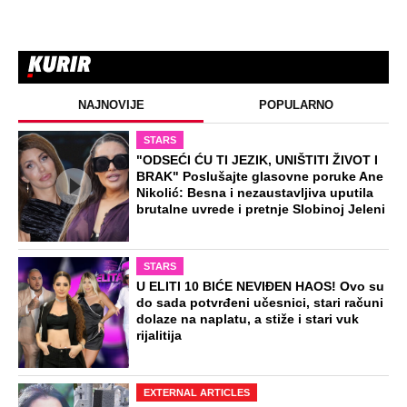
Inspekcija upala na imanje Vladimira
Tomovića: Zatvorili mu objekat nakon
što je otvorio unosan biznis
Nakon vesti o razvodu, Sloba Vasić
uhvaćen sa poznatom starletom:
Isplivala zajednička fotografija
Sa Jovanom nije hteo decu, a sad želi
troje: Otkriveni detalji veridbe bivšeg
dečka Jeremićeve