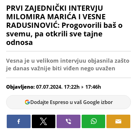
PRVI ZAJEDNIČKI INTERVJU
MILOMIRA MARIĆA I VESNE
RADUSINOVIĆ: Progovorili baš o
svemu, pa otkrili sve tajne
odnosa
Vesna je u velikom intervjuu objasnila zašto
je danas važnije biti viđen nego uvažen
Objavljeno:
07.07.2024. 17:22h
17:46h
Ivana
Dodajte Espreso u vaš Google izbor
Radivojević