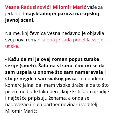
Vesna Radusinović
i
Milomir Marić
važe za
jedan od
najskladnijih parova na srpskoj
javnoj sceni.
Naime, književnica Vesna nedavno je objavila
svoj novi roman
, a ona je sada podelila svoje
utiske.
- Kažu da mi je ovaj roman poput turske
serije (smeh). Šalu na stranu, čini mi se da
sam uspela u onome što sam nameravala i
što je negde i san svakog pisca -
da budem
komercijalna, da imam visoke tiraže, a da to što
pišem ne bude lako pero, koje kritičari najradije
i najčešće pripisuju ženama, a onda se
nadovezao i njen partner novinar i voditelj
Milomir Marić: