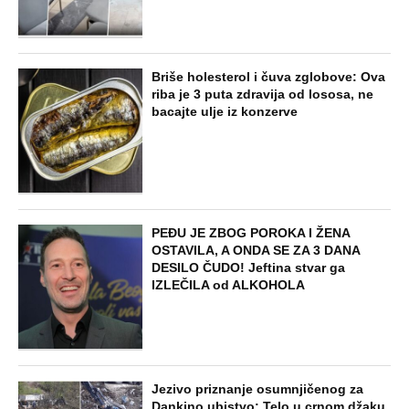
Dijana se posle 5 godina vratila iz
Nemačke i posetila ćerkin grob, kod
spomenika joj prilazi čovek i govori:
"Znam devojku sa slike, udala se
nedavno"
STARS
"NEMOJ VIŠE NIKADA DA SI POSLALA
PORUKU MOM RALETU!" Ana Nikolić
žestoko napala ženu Slobe Radanovića
ZABAVA
"Pomalo je grubo to što..." Britanac prvi
put posetio Beograd, pa ostao zatečen:
Evo šta ga je najviše iznenadilo u Srbiji
(VIDEO)