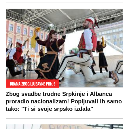
Društvo
Zvezde
Košarka
Svaštara
Hronika
Holivud
Tenis
Tiktok
Ekonomija
Kviz
Ostali sportovi
Beograd
Navijači
Zasadi drvo
Showtime
Kosovo
Sudbine
LIFESTYLE
SVET
MONDO INC.
Život
Planeta
Impressum
Stil
Globalno zagrevanje
Kontakt
Ljubav
Hrvatska
Marketing
Zdravlje
BiH
Politika o kolačićima
Hi-Tech
Crna Gora
Uslovi korišćenja
Kultura
Makedonija
Politika privatnosti
Auto
Privacy policy
Terms of service
Prijatelji sajta