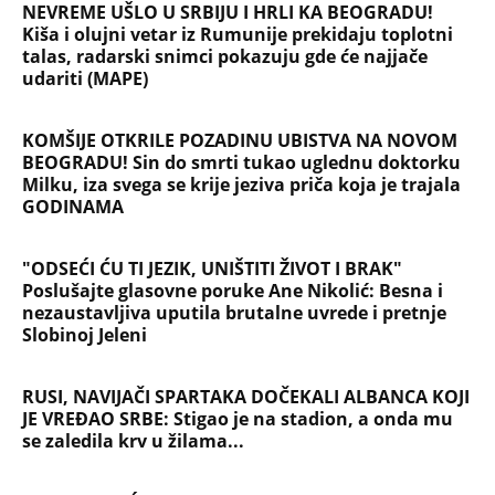
NAJČITANIJE
NAJNOVIJE
Evropa optužila Rusiju za važnu stvar
koja se tiče Irana: Znamo da to rade
Devojka se bacila sa 5. sprata
Filozofskog fakulteta u Beogradu:
Preminula na licu mesta, istraga u
toku!