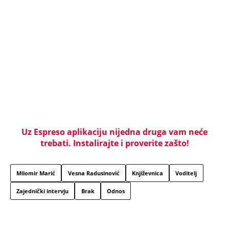
LIZA POGINULA U NESREĆI KAKVA SE DEŠAVA
JEDNOM U MILION GODINA! Nišlijka izgubila život
100 metara od kućnog praga, porodica mesecima
čeka odgovore
Sve ovo se gradi na mostu: Fascinantan projekat u
Beogradu donosi kafiće iznad pešačkih staza,
galerije i 19 zelenih zona - pogledajte kakvo čudo
niče na Savi
Srbiju prži paklena vrućina! Ovog datuma stiže
prvo osveženje, a onda obrt - Šokantna prognoza
Ivana Ristića za avgust
Žene u Srbiji u penziju sa 55 godina, muškarci sa
60: Paket tri zakonska predloga upućen resornom
ministarstvu