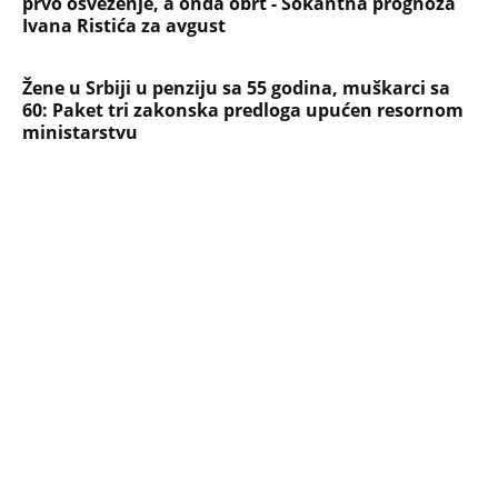
Dankino ubistvo: Telo u crnom džaku
doneo u dvorište, a onda preokret
SVE NAJČITANIJE VESTI