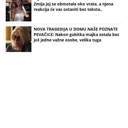
Uz Espreso aplikaciju nijedna druga vam neće
trebati. Instalirajte i proverite zašto!
Milomir Marić
Vesna Radusinović
Književnica
Voditelj
Zajednički intervju
Brak
Odnos
NEVREME UŠLO U SRBIJU I HRLI KA BEOGRADU!
Kiša i olujni vetar iz Rumunije prekidaju toplotni
talas, radarski snimci pokazuju gde će najjače
udariti (MAPE)
KOMŠIJE OTKRILE POZADINU UBISTVA NA NOVOM
BEOGRADU! Sin do smrti tukao uglednu doktorku
Milku, iza svega se krije jeziva priča koja je trajala
GODINAMA