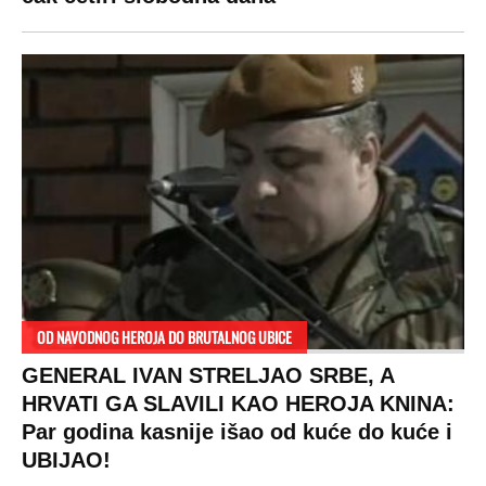
SPREMITE SE
Za posnu slavsku trpezu ove godine treba
izdvojiti ozbiljnu sumu novca: Nečija cela
plata ode na svega 20 gostiju
VESTI
SHOWBIZ
SPORT
VIRALNO
Politika
Rijaliti
Fudbal
Bizar