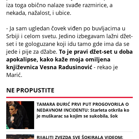
PEVAČICE: Nakon gubitka majka ostala bez
još jedne važne osobe, velika tuga
Bonus video:
00:44
ESPRESO TIKTOK: Britni Spirs se razvodi
(Espreso
/Kurir
/Lj.S. Prenela:
I.R.
)