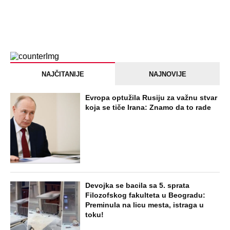
NAJNOVIJE
POPULARNO
STARS
"ODSEĆI ĆU TI JEZIK, UNIŠTITI ŽIVOT I
BRAK" Poslušajte glasovne poruke Ane
Nikolić: Besna i nezaustavljiva uputila
brutalne uvrede i pretnje Slobinoj Jeleni
STARS
U ELITI 10 BIĆE NEVIĐEN HAOS! Ovo su
do sada potvrđeni učesnici, stari računi
dolaze na naplatu, a stiže i stari vuk
rijalitija
EXTERNAL ARTICLES