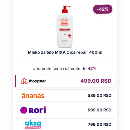
čak četiri slobodna dana
OD NAVODNOG HEROJA DO BRUTALNOG UBICE
GENERAL IVAN STRELJAO SRBE, A
HRVATI GA SLAVILI KAO HEROJA KNINA:
Par godina kasnije išao od kuće do kuće i
UBIJAO!