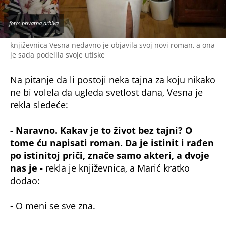
po istinitoj priči, znače samo akteri, a dvoje
nas je -
rekla je književnica, a Marić kratko
dodao:
- O meni se sve zna.