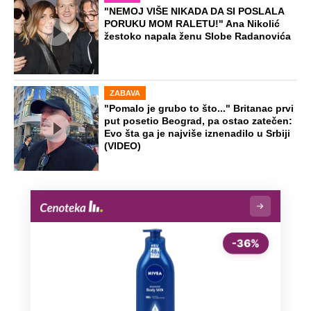
"NEMOJ VIŠE NIKADA DA SI POSLALA
PORUKU MOM RALETU!" Ana Nikolić
žestoko napala ženu Slobe Radanovića
ZABAVA
"Pomalo je grubo to što..." Britanac prvi
put posetio Beograd, pa ostao zatečen:
Evo šta ga je najviše iznenadilo u Srbiji
(VIDEO)