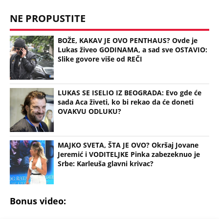
NE PROPUSTITE
BOŽE, KAKAV JE OVO PENTHAUS? Ovde je
Lukas živeo GODINAMA, a sad sve OSTAVIO:
Slike govore više od REČI
LUKAS SE ISELIO IZ BEOGRADA: Evo gde će
sada Aca živeti, ko bi rekao da će doneti
OVAKVU ODLUKU?
MAJKO SVETA, ŠTA JE OVO? Okršaj Jovane
Jeremić i VODITELJKE Pinka zabezeknuo je
Srbe: Karleuša glavni krivac?
Bonus video: