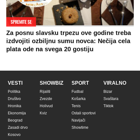
SPREMITE SE
Za posnu slavsku trpezu ove godine treba
izdvojiti ozbiljnu sumu novca: Nečija cela
plata ode na svega 20 gostiju
VESTI
SHOWBIZ
SPORT
VIRALNO
Politika
Rijaliti
Fudbal
Bizar
Društvo
Zvezde
Košarka
Svaštara
Hronika
Holivud
Tenis
Tiktok
Ekonomija
Kviz
Ostali sportovi
Beograd
Navijači
Zasadi drvo
Showtime
Kosovo