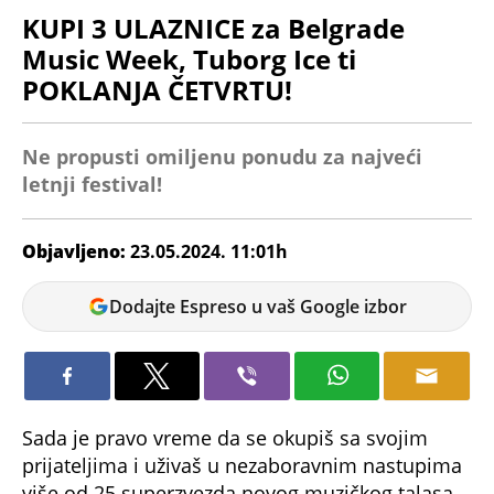
KUPI 3 ULAZNICE za Belgrade
Music Week, Tuborg Ice ti
POKLANJA ČETVRTU!
Ne propusti omiljenu ponudu za najveći
letnji festival!
Objavljeno:
23.05.2024. 11:01h
Milica
Dodajte Espreso u vaš Google izbor
Stanimirović
Sada je pravo vreme da se okupiš sa svojim
prijateljima i uživaš u nezaboravnim nastupima
više od 25 superzvezda novog muzičkog talasa