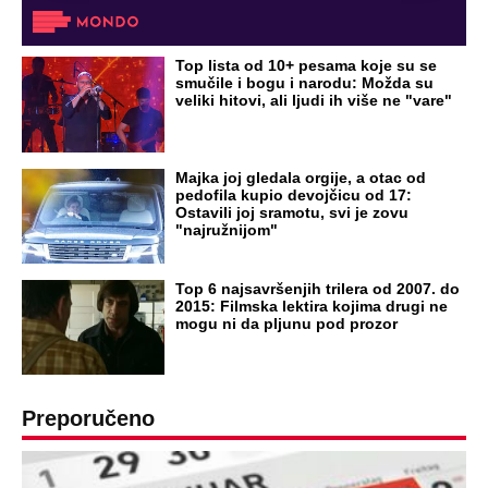
Top lista od 10+ pesama koje su se
smučile i bogu i narodu: Možda su
veliki hitovi, ali ljudi ih više ne "vare"
Majka joj gledala orgije, a otac od
pedofila kupio devojčicu od 17:
Ostavili joj sramotu, svi je zovu
"najružnijom"
Top 6 najsavršenjih trilera od 2007. do
2015: Filmska lektira kojima drugi ne
mogu ni da pljunu pod prozor
Preporučeno