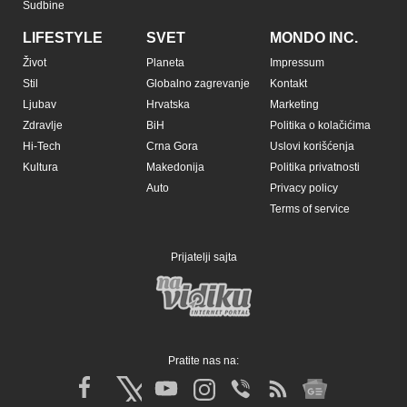
Sudbine
LIFESTYLE
SVET
MONDO INC.
Život
Planeta
Impressum
Stil
Globalno zagrevanje
Kontakt
Ljubav
Hrvatska
Marketing
Zdravlje
BiH
Politika o kolačićima
Hi-Tech
Crna Gora
Uslovi korišćenja
Kultura
Makedonija
Politika privatnosti
Auto
Privacy policy
Terms of service
Prijatelji sajta
Pratite nas na: