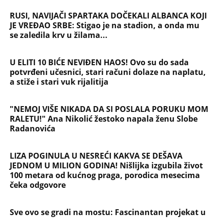
RUSI, NAVIJAČI SPARTAKA DOČEKALI ALBANCA KOJI
JE VREĐAO SRBE: Stigao je na stadion, a onda mu
se zaledila krv u žilama...
U ELITI 10 BIĆE NEVIĐEN HAOS! Ovo su do sada
potvrđeni učesnici, stari računi dolaze na naplatu,
a stiže i stari vuk rijalitija
"NEMOJ VIŠE NIKADA DA SI POSLALA PORUKU MOM
RALETU!" Ana Nikolić žestoko napala ženu Slobe
Radanovića
LIZA POGINULA U NESREĆI KAKVA SE DEŠAVA
JEDNOM U MILION GODINA! Nišlijka izgubila život
100 metara od kućnog praga, porodica mesecima
čeka odgovore
Sve ovo se gradi na mostu: Fascinantan projekat u