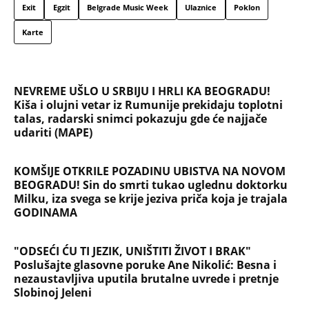
Exit
Egzit
Belgrade Music Week
Ulaznice
Poklon
Karte
NEVREME UŠLO U SRBIJU I HRLI KA BEOGRADU!
Kiša i olujni vetar iz Rumunije prekidaju toplotni
talas, radarski snimci pokazuju gde će najjače
udariti (MAPE)
KOMŠIJE OTKRILE POZADINU UBISTVA NA NOVOM
BEOGRADU! Sin do smrti tukao uglednu doktorku
Milku, iza svega se krije jeziva priča koja je trajala
GODINAMA
"ODSEĆI ĆU TI JEZIK, UNIŠTITI ŽIVOT I BRAK"
Poslušajte glasovne poruke Ane Nikolić: Besna i
nezaustavljiva uputila brutalne uvrede i pretnje
Slobinoj Jeleni