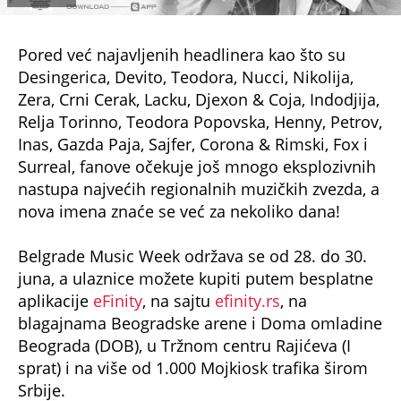
Pored već najavljenih headlinera kao što su
Desingerica, Devito, Teodora, Nucci, Nikolija,
Zera, Crni Cerak, Lacku, Djexon & Coja, Indodjija,
Relja Torinno, Teodora Popovska, Henny, Petrov,
Inas, Gazda Paja, Sajfer, Corona & Rimski, Fox i
Surreal, fanove očekuje još mnogo eksplozivnih
nastupa najvećih regionalnih muzičkih zvezda, a
nova imena znaće se već za nekoliko dana!
Belgrade Music Week održava se od 28. do 30.
juna, a ulaznice možete kupiti putem besplatne
aplikacije
eFinity
, na sajtu
efinity.rs
, na
blagajnama Beogradske arene i Doma omladine
Beograda (DOB), u Tržnom centru Rajićeva (I
sprat) i na više od 1.000 Mojkiosk trafika širom
Srbije.