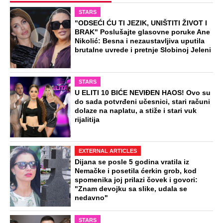
STARS
"ODSEĆI ĆU TI JEZIK, UNIŠTITI ŽIVOT I
BRAK" Poslušajte glasovne poruke Ane
Nikolić: Besna i nezaustavljiva uputila
brutalne uvrede i pretnje Slobinoj Jeleni
STARS
U ELITI 10 BIĆE NEVIĐEN HAOS! Ovo su
do sada potvrđeni učesnici, stari računi
dolaze na naplatu, a stiže i stari vuk
rijalitija
EXTERNAL ARTICLES
Dijana se posle 5 godina vratila iz
Nemačke i posetila ćerkin grob, kod
spomenika joj prilazi čovek i govori:
"Znam devojku sa slike, udala se
nedavno"
STARS