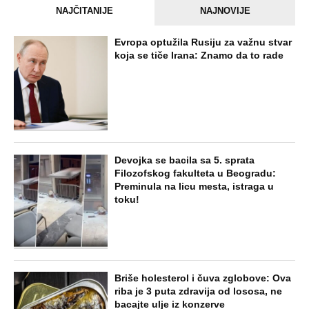
NAJČITANIJE
NAJNOVIJE
Evropa optužila Rusiju za važnu stvar
koja se tiče Irana: Znamo da to rade
Devojka se bacila sa 5. sprata
Filozofskog fakulteta u Beogradu:
Preminula na licu mesta, istraga u
toku!
Briše holesterol i čuva zglobove: Ova
riba je 3 puta zdravija od lososa, ne
bacajte ulje iz konzerve