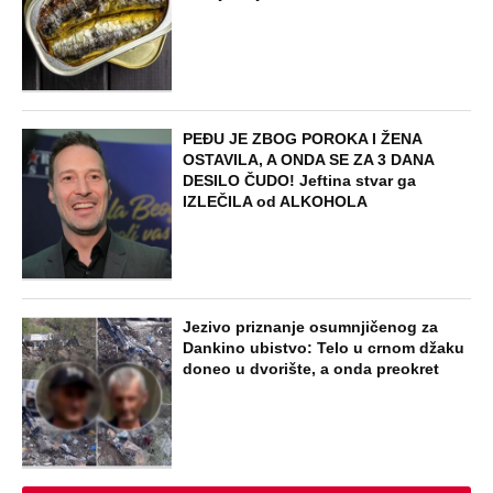
PEĐU JE ZBOG POROKA I ŽENA
OSTAVILA, A ONDA SE ZA 3 DANA
DESILO ČUDO! Jeftina stvar ga
IZLEČILA od ALKOHOLA
Jezivo priznanje osumnjičenog za
Dankino ubistvo: Telo u crnom džaku
doneo u dvorište, a onda preokret