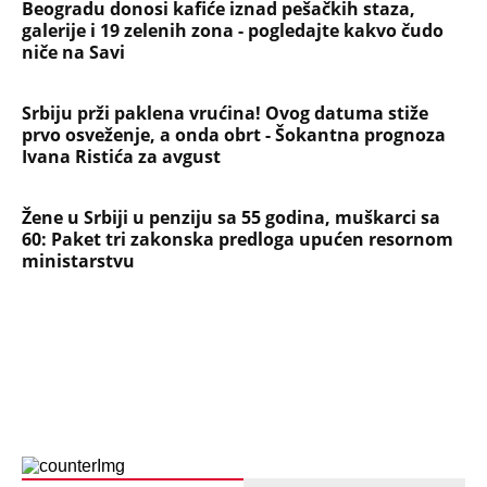
Beogradu donosi kafiće iznad pešačkih staza,
galerije i 19 zelenih zona - pogledajte kakvo čudo
niče na Savi
Srbiju prži paklena vrućina! Ovog datuma stiže
prvo osveženje, a onda obrt - Šokantna prognoza
Ivana Ristića za avgust
Žene u Srbiji u penziju sa 55 godina, muškarci sa
60: Paket tri zakonska predloga upućen resornom
ministarstvu