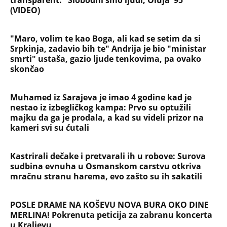
Devojka se bacila sa 5. sprata
Filozofskog fakulteta u Beogradu:
Preminula na licu mesta, istraga u
toku!
Briše holesterol i čuva zglobove: Ova
riba je 3 puta zdravija od lososa, ne
bacajte ulje iz konzerve
PEĐU JE ZBOG POROKA I ŽENA
OSTAVILA, A ONDA SE ZA 3 DANA
DESILO ČUDO! Jeftina stvar ga