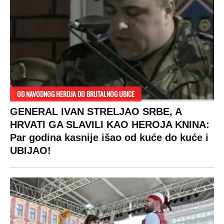
ogledaju se, bacaju pare: Ovde bunde
koštaju 100 evra, a neke i 2.000 dinara!
SPREMITE SE
Za posnu slavsku trpezu ove godine treba
izdvojiti ozbiljnu sumu novca: Nečija cela
plata ode na svega 20 gostiju