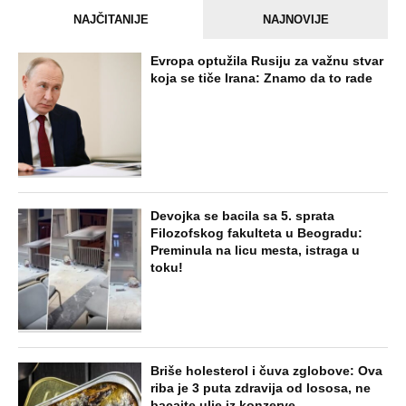
NAJNOVIJE
POPULARNO
STARS
HRVATSKI MEDIJI TVRDE DA JE
JOZINOVIĆEVA KARIJERA GOTOVA
ZBOG CECE! Počela hajka na Jakova - U
sve upleli fantomsku firmu, Bregu i Čolu
- Otkrivamo mrežu laži
ZABAVA