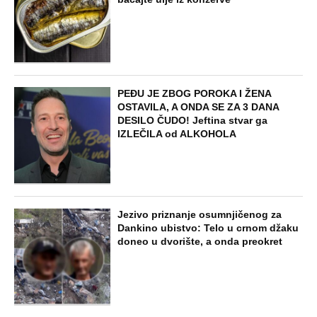
"Maro, volim te kao Boga, ali kad se
setim da si Srpkinja, zadavio bih te"
Andrija je bio "ministar smrti" ustaša,
gazio ljude tenkovima, pa ovako
skončao
STARS
POSLE DRAME NA KOŠEVU NOVA BURA
OKO DINE MERLINA! Pokrenuta peticija
za zabranu koncerta u Kraljevu
EXTERNAL ARTICLES
Muhamed iz Sarajeva je imao 4 godine
kad je nestao iz izbegličkog kampa:
Prvo su optužili majku da ga je prodala,
a kad su videli prizor na kameri svi su
ćutali
ZABAVA
Kastrirali dečake i pretvarali ih u robove: