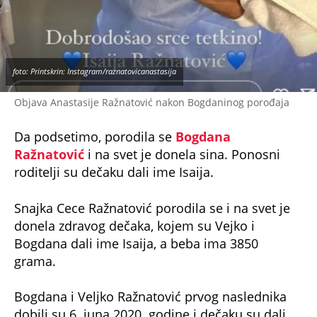
foto: Printskrin: Instagram/raznatovicanastasija
Objava Anastasije Ražnatović nakon Bogdaninog porođaja
Da podsetimo, porodila se
Bogdana
Ražnatović
i na svet je donela sina. Ponosni
roditelji su dečaku dali ime Isaija.
Snajka Cece Ražnatović porodila se i na svet je
donela zdravog dečaka, kojem su Vejko i
Bogdana dali ime Isaija, a beba ima 3850
grama.
Bogdana i Veljko Ražnatović prvog naslednika
dobili su 6. juna 2020. godine i dečaku su dali
ime Željko, po Veljkovom ocu, a potom je