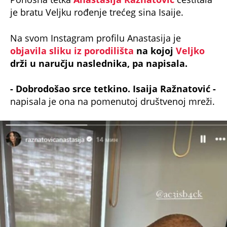
je bratu Veljku rođenje trećeg sina Isaije.
Na svom Instagram profilu Anastasija je
objavila sliku iz porodilišta
na kojoj
Veljko
drži u naručju naslednika, pa napisala.
- Dobrodošao srce tetkino. Isaija Ražnatović -
napisala je ona na pomenutoj društvenoj mreži.