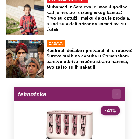
državi, u testamentu nije spomenula
decu: "Ispunila je svoje obećanje"
Top 5 pesama bez kojih ne može da
prođe 50. rođendan: Ove numere dižu
sa stolice i najveće namćore
Preporučeno