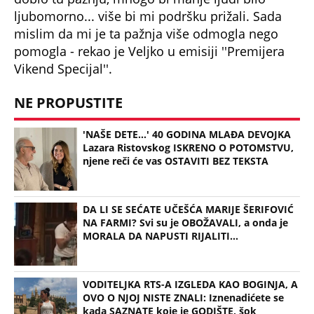
DA LI SE SEĆATE UČEŠĆA MARIJE ŠERIFOVIĆ
NA FARMI? Svi su je OBOŽAVALI, a onda je
MORALA DA NAPUSTI RIJALITI...
VODITELJKA RTS-A IZGLEDA KAO BOGINJA, A
OVO O NJOJ NISTE ZNALI: Iznenadićete se
kada SAZNATE koje je GODIŠTE, šok
Bonus video:
08:43