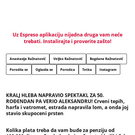
SKANDALOZNO! U HRVATSKOJ ZAPALJENA ZASTAVA
SRBIJE! Kod mesta Otočac dve osobe postavile i
transparent: "Slobodni smo ljudi, Oluja '95"
(VIDEO)
"Maro, volim te kao Boga, ali kad se setim da si
Srpkinja, zadavio bih te" Andrija je bio "ministar
smrti" ustaša, gazio ljude tenkovima, pa ovako
skončao
Muhamed iz Sarajeva je imao 4 godine kad je
nestao iz izbegličkog kampa: Prvo su optužili
majku da ga je prodala, a kad su videli prizor na
kameri svi su ćutali
Kastrirali dečake i pretvarali ih u robove: Surova
sudbina evnuha u Osmanskom carstvu otkriva
mračnu stranu harema, evo zašto su ih sakatili