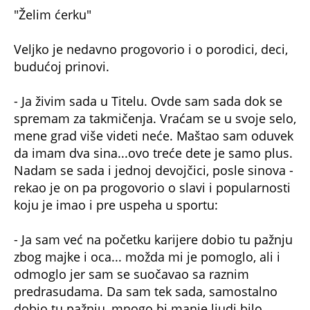
koju je imao i pre uspeha u sportu:
- Ja sam već na početku karijere dobio tu pažnju
zbog majke i oca... možda mi je pomoglo, ali i
odmoglo jer sam se suočavao sa raznim
predrasudama. Da sam tek sada, samostalno
dobio tu pažnju, mnogo bi manje ljudi bilo
ljubomorno... više bi mi podršku prižali. Sada
mislim da mi je ta pažnja više odmogla nego
pomogla - rekao je Veljko u emisiji ''Premijera
Vikend Specijal''.
NE PROPUSTITE
'NAŠE DETE...' 40 GODINA MLAĐA DEVOJKA
Lazara Ristovskog ISKRENO O POTOMSTVU,
njene reči će vas OSTAVITI BEZ TEKSTA