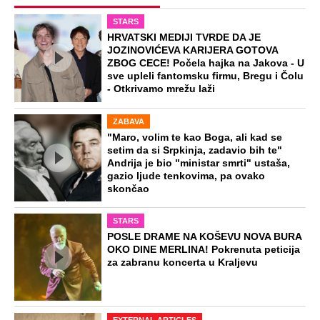
Dino Merlin lagao 30 godina o
najpoznatijem hitu Cece? Jednom
rečenicom ga sasekla i tek sad otkrila
istinu
Pevačica svu svoju imovinu dodelila