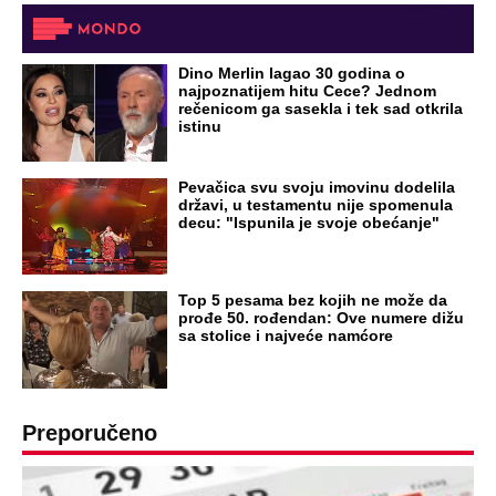
OD NAVODNOG HEROJA DO BRUTALNOG UBICE
GENERAL IVAN STRELJAO SRBE, A
HRVATI GA SLAVILI KAO HEROJA KNINA:
Par godina kasnije išao od kuće do kuće i
UBIJAO!
DRAMA ZBOG LJUBAVNE PRIČE