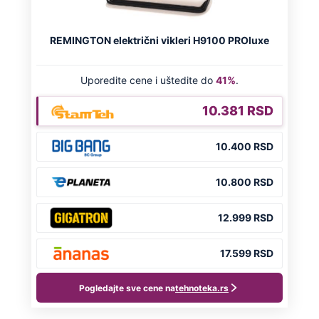
NA VREME SVE
Ovo su neradni dani početkom 2026.
godine: Organizujte sebi mini odmor od
čak četiri slobodna dana