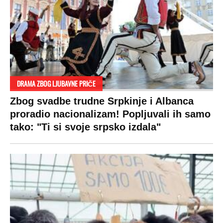
VESTI
SHOWBIZ
SPORT
VIRALNO
Politika
Rijaliti
Fudbal
Bizar
Društvo
Zvezde
Košarka
Svaštara
Hronika
Holivud
Tenis
Tiktok
Ekonomija
Kviz
Ostali sportovi
Beograd
Navijači
Zasadi drvo
Showtime
Kosovo
Sudbine
LIFESTYLE
SVET
MONDO INC.
Život
Planeta
Impressum
Stil
Globalno zagrevanje
Kontakt
Ljubav
Hrvatska
Marketing
Zdravlje
BiH
Politika o kolačićima
Hi-Tech
Crna Gora
Uslovi korišćenja