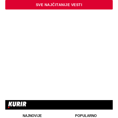
Surova sudbina evnuha u Osmanskom
carstvu otkriva mračnu stranu harema,
evo zašto su ih sakatili