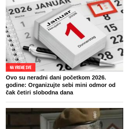
Zbog svadbe trudne Srpkinje i Albanca
proradio nacionalizam! Popljuvali ih samo
tako: "Ti si svoje srpsko izdala"
RAJ!
Žene u Srbiji su poludele za njima,