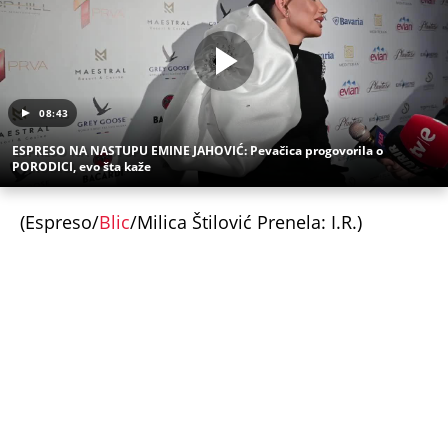
stavio skupoceni prsten
Kolika plata treba da vam bude za penziju od
100.000 dinara: Evo kako da izračunate i koliki ček
čeka radnike sa minimalcem i prosečnom zaradom
(UZNEMIRUJUĆI SNIMAK) LAV UBIO LAVICU U ZOO
VRTU! Danima mučio ženku, potpuno je
ISKASAPLJENA: Ljudi sa decom gledali užas, čuvar
im uputio JEZIVE REČI (FOTO)
HRVATSKI MEDIJI TVRDE DA JE JOZINOVIĆEVA
KARIJERA GOTOVA ZBOG CECE! Počela hajka na
Jakova - U sve upleli fantomsku firmu, Bregu i Čolu
- Otkrivamo mrežu laži
HRVATSKI MINISTAR TUGUJE ŠTO NIJE UČESTVOVAO
U "OLUJI"! Skandalozna pretnja Vučiću zbog Crne
Gore: "Videćemo ko će na kraju završiti gde"