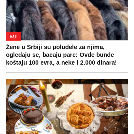
Kultura
Makedonija
Politika privatnosti
Auto
Privacy policy
Terms of service
Prijatelji sajta
Pratite nas na:
Copyright © Espreso.co.rs 2026. Sva prava zadržana. Mondo inc.