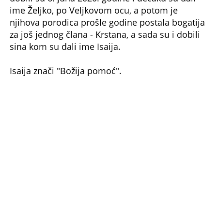
njihova porodica prošle godine postala bogatija
za još jednog člana - Krstana, a sada su i dobili
sina kom su dali ime Isaija.
Isaija znači "Božija pomoć".
"Želim ćerku"
Veljko je nedavno progovorio i o porodici, deci,
budućoj prinovi.
- Ja živim sada u Titelu. Ovde sam sada dok se
spremam za takmičenja. Vraćam se u svoje selo,
mene grad više videti neće. Maštao sam oduvek
da imam dva sina...ovo treće dete je samo plus.
Nadam se sada i jednoj devojčici, posle sinova -
rekao je on pa progovorio o slavi i popularnosti