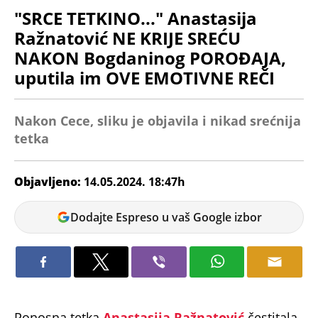
"SRCE TETKINO..." Anastasija
Ražnatović NE KRIJE SREĆU
NAKON Bogdaninog POROĐAJA,
uputila im OVE EMOTIVNE REČI
Nakon Cece, sliku je objavila i nikad srećnija
tetka
Objavljeno:
14.05.2024. 18:47h
Ivana
Dodajte Espreso u vaš Google izbor
Radivojević
Ponosna tetka
Anastasija Ražnatović
čestitala