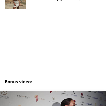
ESPRESO NA NASTUPU EMINE JAHOVIĆ: Pevačica progovorila o
PORODICI, evo šta kaže
(Espreso/
Blic
/Milica Štilović Prenela: I.R.)
Uz Espreso aplikaciju nijedna druga vam neće
trebati. Instalirajte i proverite zašto!
Anastasija Ražnatović
Veljko Ražnatović
Bogdana Ražnatović
Porodila se
Oglasila se
Porodica
Tetka
Instagram
KRALJ HLEBA NAPRAVIO SPEKTAKL ZA 50.
ROĐENDAN PA VERIO ALEKSANDRU! Crveni tepih,
harfa i vatromet, estrada napravila lom, a onda joj