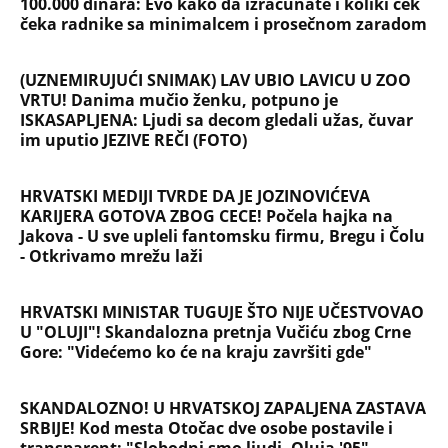
POSLE DRAME NA KOŠEVU NOVA BURA OKO DINE
MERLINA! Pokrenuta peticija za zabranu koncerta
u Kraljevu
NAJČITANIJE
NAJNOVIJE
Evropa optužila Rusiju za važnu stvar
koja se tiče Irana: Znamo da to rade