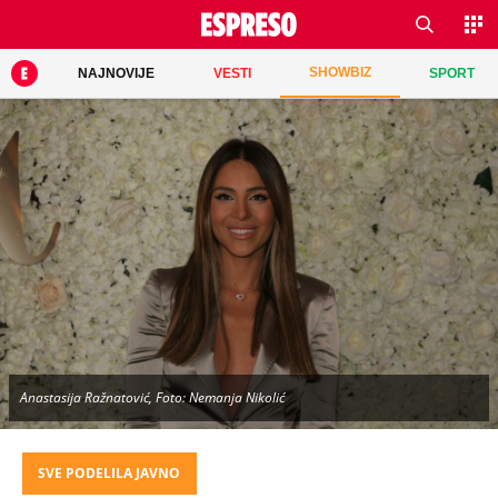
SHOWBIZ
NAJNOVIJE
VESTI
SPORT
Anastasija Ražnatović, Foto: Nemanja Nikolić
SVE PODELILA JAVNO