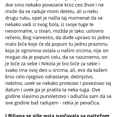
dve smo nekako povezane kroz ceo život i ne
može da se raduje mom detetu, ali u neku
drugu ruku, opet je našla taj momenat da se
nekako vadi iz svog bola, iz svoje tuge te
nenormalne, u stvari, možda je tako, uslovno
rečeno, Bog namestio, da dođe upravo to jedno
malo biće koje će da popuni tu jednu prazninu
koja je ogromna ostala u našim srcima, nije on
mogao da je popuni celu, da se razumemo, on
je biće za sebe i Nikola je bio biće za sebe i
svako ima svoj deo u srcima, ali, evo da kažem
kroz celo njegovo odrastanje, detinjstvo,
nebitno, uvek se nekako protezao i povezivao taj
datum i uvek ga je pratila ta neka tuga. Ove
godine slavimo punoletstvo i odlučila sam da se
ove godine baš radujem - rekla je pevačica.
I Biljana se više puta suočavala sa najtežom