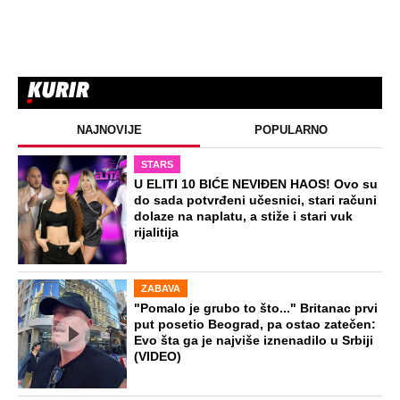
NAJNOVIJE
POPULARNO
STARS
U ELITI 10 BIĆE NEVIĐEN HAOS! Ovo su
do sada potvrđeni učesnici, stari računi
dolaze na naplatu, a stiže i stari vuk
rijalitija
ZABAVA
"Pomalo je grubo to što..." Britanac prvi
put posetio Beograd, pa ostao zatečen:
Evo šta ga je najviše iznenadilo u Srbiji
(VIDEO)