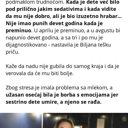
podmaklom trudnoćom.
Kada je dete već bilo
pod prilično jakim sedativima i kada vidite
da mu nije dobro, ali je bio izuzetno hrabar...
Nije imao punih devet godina kada je
preminuo
. U aprilu je preminuo, a u avgustu bi
napunio devet godina, a sa tri i po mu je
dijagnostikovano - nastavila je Biljana tešku
priču.
Kaže da nadu nije gubila do samog kraja i da je
verovala da će mu biti bolje.
Zbog stresa je imala problema sa mlekom, a
užasan osećaj bila je borba s emocijama jer
sestrino dete umire, a njeno se rađa.