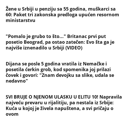
Žene u Srbiji u penziju sa 55 godina, muškarci sa
60: Paket tri zakonska predloga upućen resornom
ministarstvu
"Pomalo je grubo to što..." Britanac prvi put
posetio Beograd, pa ostao zatečen: Evo šta ga je
najviše iznenadilo u Srbiji (VIDEO)
Dijana se posle 5 godina vratila iz Nemačke i
posetila ćerkin grob, kod spomenika joj prilazi
čovek i govori: "Znam devojku sa slike, udala se
nedavno"
SVI BRUJE O NJENOM ULASKU U ELITU 10! Napravila
najveću prevaru u rijalitiju, pa nestala iz Srbije:
Kuća u kojoj je živela napuštena, a svi pričaju o
ovom