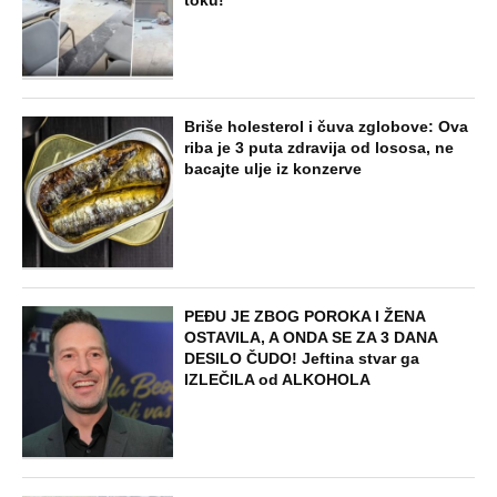
toku!
Briše holesterol i čuva zglobove: Ova
riba je 3 puta zdravija od lososa, ne
bacajte ulje iz konzerve
PEĐU JE ZBOG POROKA I ŽENA
OSTAVILA, A ONDA SE ZA 3 DANA
DESILO ČUDO! Jeftina stvar ga
IZLEČILA od ALKOHOLA