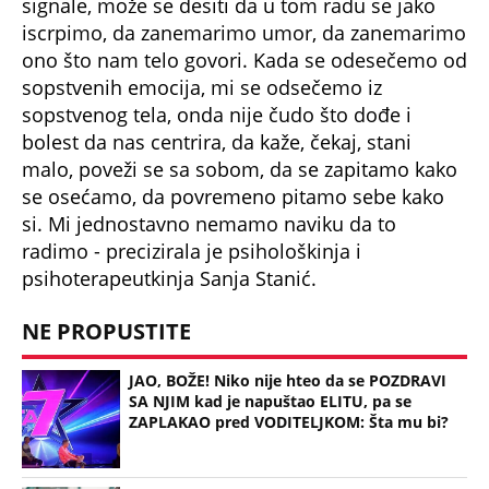
signale, može se desiti da u tom radu se jako
iscrpimo, da zanemarimo umor, da zanemarimo
ono što nam telo govori. Kada se odesečemo od
sopstvenih emocija, mi se odsečemo iz
sopstvenog tela, onda nije čudo što dođe i
bolest da nas centrira, da kaže, čekaj, stani
malo, poveži se sa sobom, da se zapitamo kako
se osećamo, da povremeno pitamo sebe kako
si. Mi jednostavno nemamo naviku da to
radimo - precizirala je psihološkinja i
psihoterapeutkinja Sanja Stanić.
NE PROPUSTITE
JAO, BOŽE! Niko nije hteo da se POZDRAVI
SA NJIM kad je napuštao ELITU, pa se
ZAPLAKAO pred VODITELJKOM: Šta mu bi?