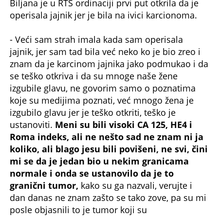
Biljana je u RTS ordinaciji prvi put otkrila da je
operisala jajnik jer je bila na ivici karcionoma.
- Veći sam strah imala kada sam operisala
jajnik, jer sam tad bila već neko ko je bio zreo i
znam da je karcinom jajnika jako podmukao i da
se teško otkriva i da su mnoge naše žene
izgubile glavu, ne govorim samo o poznatima
koje su medijima poznati, već mnogo žena je
izgubilo glavu jer je teško otkriti, teško je
ustanoviti.
Meni su bili visoki CA 125, HE4 i
Roma indeks, ali ne nešto sad ne znam ni ja
koliko, ali blago jesu bili povišeni, ne svi, čini
mi se da je jedan bio u nekim granicama
normale i onda se ustanovilo da je to
granični tumor,
kako su ga nazvali, verujte i
dan danas ne znam zašto se tako zove, pa su mi
posle objasnili to je tumor koji su