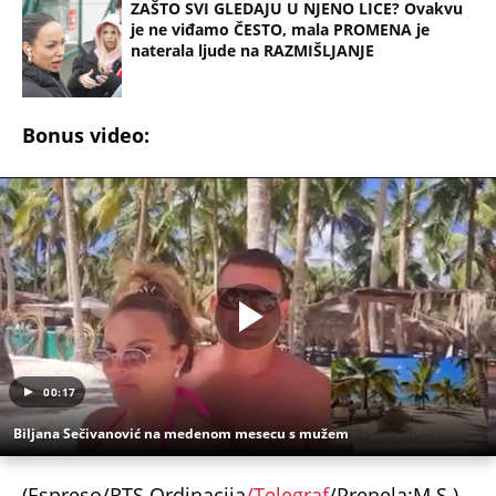
ZAŠTO SVI GLEDAJU U NJENO LICE? Ovakvu
je ne viđamo ČESTO, mala PROMENA je
naterala ljude na RAZMIŠLJANJE
Bonus video:
00:17
Biljana Sečivanović na medenom mesecu s mužem
(Espreso/RTS Ordinacija
/Telegraf
/Prenela:M.S.)