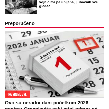
vojnicima pa ubijena, ljubavnik sve
gledao
Preporučeno
NA VREME SVE
Ovo su neradni dani početkom 2026.
godine: Organizujte sebi mini odmor od