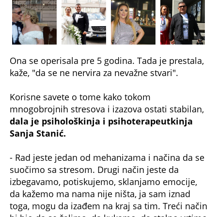
Ona se operisala pre 5 godina. Tada je prestala,
kaže, "da se ne nervira za nevažne stvari".
Korisne savete o tome kako tokom
mnogobrojnih stresova i izazova ostati stabilan,
dala je psihološkinja i psihoterapeutkinja
Sanja Stanić.
- Rad jeste jedan od mehanizama i načina da se
suočimo sa stresom. Drugi način jeste da
izbegavamo, potiskujemo, sklanjamo emocije,
da kažemo ma nama nije ništa, ja sam iznad
toga, mogu da izađem na kraj sa tim. Treći način