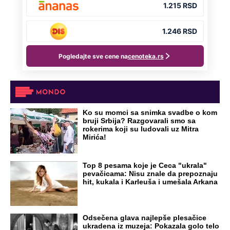
Ko su momci sa snimka svadbe o kom
bruji Srbija? Razgovarali smo sa
rokerima koji su ludovali uz Mitra
Mirića!
Top 8 pesama koje je Ceca "ukrala"
pevačicama: Nisu znale da prepoznaju
hit, kukala i Karleuša i umešala Arkana
Odsečena glava najlepše plesačice
ukradena iz muzeja: Pokazala golo telo