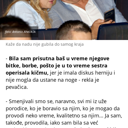
foto: Antonio Ahel/ATA
Kaže da nadu nije gubila do samog kraja
-
Bila sam prisutna baš u vreme njegove
bitke, borbe, pošto je u to vreme sestra
operisala kičmu,
jer je imala diskus herniju i
nije mogla da ustane na noge - rekla je
pevačica.
- Smenjivali smo se, naravno, svi mi iz uže
porodice, ko je boravio sa njim, ko je mogao da
provodi neko vreme, kvalitetno sa njim... Ja sam,
takođe, provodila, iako sam bila sa već