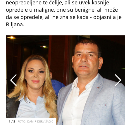
neopredeljene te ćelije, ali se uvek kasnije
opredele u maligne, one su benigne, ali može
da se opredele, ali ne zna se kada - objasnila je
Biljana.
1 / 5
FOTO: DAMIR DERVIŠAGIĆ