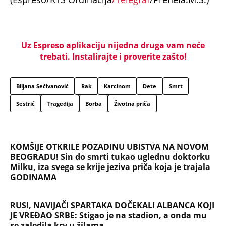
Uz Espreso aplikaciju nijedna druga vam neće
trebati. Instalirajte i proverite zašto!
Biljana Sečivanović
Rak
Karcinom
Dete
Smrt
Sestrić
Tragedija
Borba
Životna priča
KOMŠIJE OTKRILE POZADINU UBISTVA NA NOVOM
BEOGRADU! Sin do smrti tukao uglednu doktorku
Milku, iza svega se krije jeziva priča koja je trajala
GODINAMA
RUSI, NAVIJAČI SPARTAKA DOČEKALI ALBANCA KOJI
JE VREĐAO SRBE: Stigao je na stadion, a onda mu
se zaledila krv u žilama...