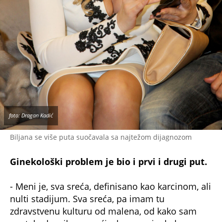
foto: Dragan Kadić
Biljana se više puta suočavala sa najtežom dijagnozom
Ginekološki problem je bio i prvi i drugi put.
- Meni je, sva sreća, definisano kao karcinom, ali
nulti stadijum. Sva sreća, pa imam tu
zdravstvenu kulturu od malena, od kako sam