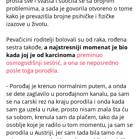
prošla sve i svašta i suočila se sa brojnim
problemima, a sada je govorila otvoreno o tome
kako je prevazišla brojne psihičke i fizičke
izazove u životu.
Pevačicini roditelji bolovali su od raka, rođena
sestra takođe,
a najstresniji momenat je bio
kada joj je od karcinoma
preminuo
osmogodišnji sestrić, a ona se neposredno
posle toga porodila.
- Porođaj je krenuo normalnim putem, a onda
se dete zaglavilo u porođajnom kanalu, pa sam
se na carski rez na kraju porodila i onda kada
sam ga uzela u ruke, prosto nisam znala šta ću
sa sobom, krenula sam da plačem, tako da je
osoblje koje je radilo u tom momentu, ja sam se
porodila u Austriji, jer sam tada bila tamo na