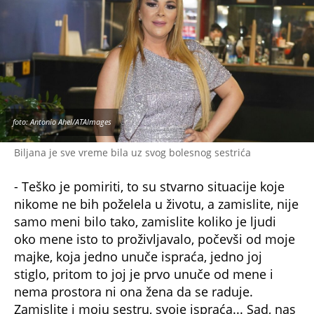
foto: Antonio Ahel/ATAImages
Biljana je sve vreme bila uz svog bolesnog sestrića
- Teško je pomiriti, to su stvarno situacije koje
nikome ne bih poželela u životu, a zamislite, nije
samo meni bilo tako, zamislite koliko je ljudi
oko mene isto to proživljavalo, počevši od moje
majke, koja jedno unuče ispraća, jedno joj
stiglo, pritom to joj je prvo unuče od mene i
nema prostora ni ona žena da se raduje.
Zamislite i moju sestru, svoje ispraća... Sad, nas