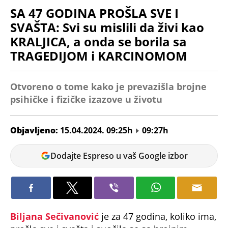
SA 47 GODINA PROŠLA SVE I
SVAŠTA: Svi su mislili da živi kao
KRALJICA, a onda se borila sa
TRAGEDIJOM i KARCINOMOM
Otvoreno o tome kako je prevazišla brojne
psihičke i fizičke izazove u životu
Objavljeno:
15.04.2024. 09:25h
09:27h
Milica
Dodajte Espreso u vaš Google izbor
Stanimirović
Biljana Sečivanović
je za 47 godina, koliko ima,