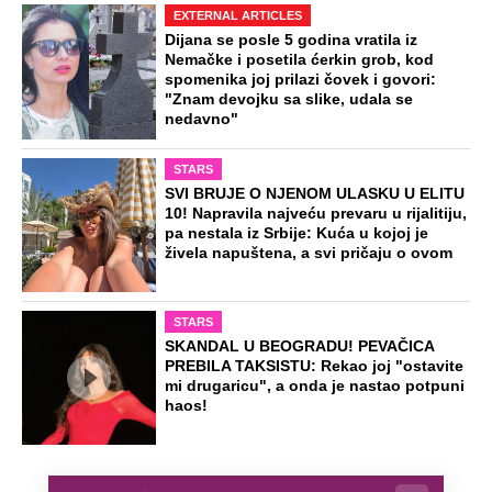
EXTERNAL ARTICLES
Dijana se posle 5 godina vratila iz
Nemačke i posetila ćerkin grob, kod
spomenika joj prilazi čovek i govori:
"Znam devojku sa slike, udala se
nedavno"
STARS
SVI BRUJE O NJENOM ULASKU U ELITU
10! Napravila najveću prevaru u rijalitiju,
pa nestala iz Srbije: Kuća u kojoj je
živela napuštena, a svi pričaju o ovom
STARS
SKANDAL U BEOGRADU! PEVAČICA
PREBILA TAKSISTU: Rekao joj "ostavite
mi drugaricu", a onda je nastao potpuni
haos!