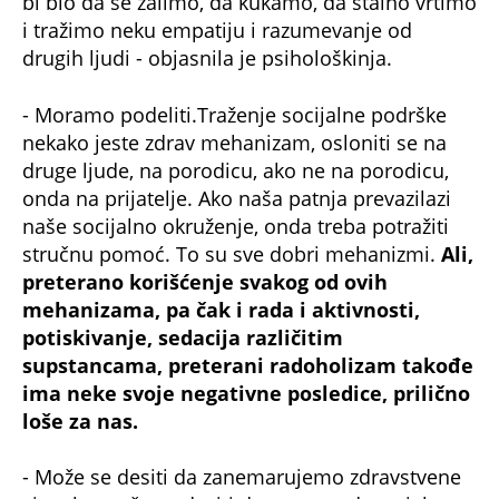
bi bio da se žalimo, da kukamo, da stalno vrtimo
i tražimo neku empatiju i razumevanje od
drugih ljudi - objasnila je psihološkinja.
- Moramo podeliti.Traženje socijalne podrške
nekako jeste zdrav mehanizam, osloniti se na
druge ljude, na porodicu, ako ne na porodicu,
onda na prijatelje. Ako naša patnja prevazilazi
naše socijalno okruženje, onda treba potražiti
stručnu pomoć. To su sve dobri mehanizmi.
Ali,
preterano korišćenje svakog od ovih
mehanizama, pa čak i rada i aktivnosti,
potiskivanje, sedacija različitim
supstancama, preterani radoholizam takođe
ima neke svoje negativne posledice, prilično
loše za nas.
- Može se desiti da zanemarujemo zdravstvene