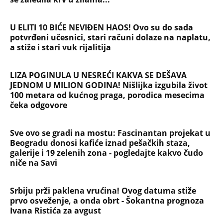
U ELITI 10 BIĆE NEVIĐEN HAOS! Ovo su do sada
potvrđeni učesnici, stari računi dolaze na naplatu,
a stiže i stari vuk rijalitija
LIZA POGINULA U NESREĆI KAKVA SE DEŠAVA
JEDNOM U MILION GODINA! Nišlijka izgubila život
100 metara od kućnog praga, porodica mesecima
čeka odgovore
Sve ovo se gradi na mostu: Fascinantan projekat u
Beogradu donosi kafiće iznad pešačkih staza,
galerije i 19 zelenih zona - pogledajte kakvo čudo
niče na Savi
Srbiju prži paklena vrućina! Ovog datuma stiže
prvo osveženje, a onda obrt - Šokantna prognoza
Ivana Ristića za avgust