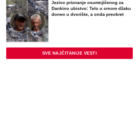
Jezivo priznanje osumnjičenog za
Dankino ubistvo: Telo u crnom džaku
doneo u dvorište, a onda preokret
SVE NAJČITANIJE VESTI