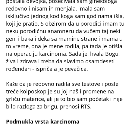
postala devojka, posećivala sam ginekologa
redovno i nisam ih menjala, imala sam
isključivo jednog kod koga sam godinama išla,
koji je pratio. S obzirom da u porodici imam tu
neku porodičnu anamnezu da vučem taj neki
gen, i baka i deka sa mamine strane i mama u
to vreme, ona je mene rodila, pa tada je otišla
na operaciju karcinoma. Sada je, hvala Bogu,
živa i zdrava i treba da slavimo osamdeseti
rođendan - ispričala je pevačica.
Kaže da je redovno radila sve testove i posle
treće kolposkopije su joj našli promene na
grliću materice, ali je to bio sam početak i nije
bilo razloga za brigu, prenosi RTS.
Podmukla vrsta karcinoma