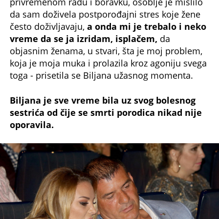
privremenom radu i boravku, osoblje je mislilo
da sam doživela postporođajni stres koje žene
često doživljavaju,
a onda mi je trebalo i neko
vreme da se ja izridam, isplačem,
da
objasnim ženama, u stvari, šta je moj problem,
koja je moja muka i prolazila kroz agoniju svega
toga - prisetila se Biljana užasnog momenta.
Biljana je sve vreme bila uz svog bolesnog
sestrića od čije se smrti porodica nikad nije
oporavila.