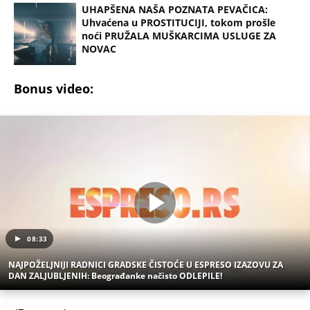
UHAPŠENA NAŠA POZNATA PEVAČICA:
Uhvaćena u PROSTITUCIJI, tokom prošle
noći PRUŽALA MUŠKARCIMA USLUGE ZA
NOVAC
Bonus video:
08:33
NAJPOŽELJNIJI RADNICI GRADSKE ČISTOĆE U ESPRESO IZAZOVU ZA
DAN ZALJUBLJENIH: Beograđanke načisto ODLEPILE!