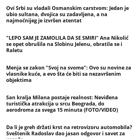
Ovi Srbi su vladali Osmanskim carstvom: Jedan je
ubio sultana, dvojica su zadavljena, a na
najmoćnijeg je izvršen atentat
"LEPO SAM JE ZAMOLILA DA SE SMIRI" Ana Nikolić
se opet obrušila na Slobinu Jelenu, obratila se i
Raletu
Menja se zakon "Svoj na svome": Ovo su novine za
vlasnike kuće, a evo šta će biti sa nezavršenim
objektima
San kralja Milana postaje realnost: Neviđena
turistička atrakcija u srcu Beograda, do
aerodroma za svega 15 minuta (FOTO/VIDEO)
Da li je greh držati krst na retrovizoru automobila?
Sveštenik Radoslav dao jasan odgovor i savet za