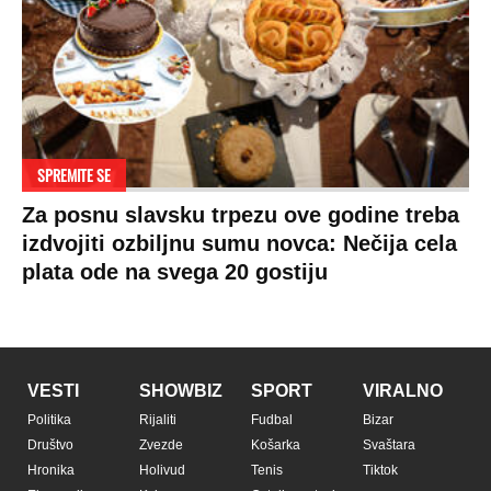
SPREMITE SE
Za posnu slavsku trpezu ove godine treba
izdvojiti ozbiljnu sumu novca: Nečija cela
plata ode na svega 20 gostiju
VESTI
SHOWBIZ
SPORT
VIRALNO
Politika
Rijaliti
Fudbal
Bizar
Društvo
Zvezde
Košarka
Svaštara
Hronika
Holivud
Tenis
Tiktok