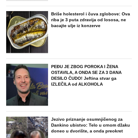
Briše holesterol i čuva zglobove: Ova
riba je 3 puta zdravija od lososa, ne
bacajte ulje iz konzerve
PEĐU JE ZBOG POROKA I ŽENA
OSTAVILA, A ONDA SE ZA 3 DANA
DESILO ČUDO! Jeftina stvar ga
IZLEČILA od ALKOHOLA
Jezivo priznanje osumnjičenog za
Dankino ubistvo: Telo u crnom džaku
doneo u dvorište, a onda preokret