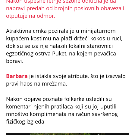
Nakon uspešne letnje sezone odlučila je da
napravi predah od brojnih poslovnih obaveza i
otputuje na odmor.
Atraktivna crnka pozirala je u minijaturnom
kupaćem kostimu na plaži držeći kokos u ruci,
dok su se iza nje nalazili lokalni stanovnici
egzotičnog ostrva Puket, na kojem pevačica
boravi.
Barbara
je istakla svoje atribute, što je izazvalo
pravi haos na mrežama.
Nakon objave poznate folkerke usledili su
komentari njenih pratilaca koji su joj uputili
mnoštvo komplimenata na račun savršenog
fizičkog izgleda