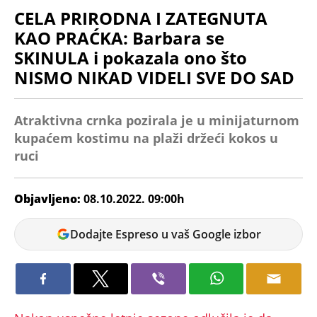
CELA PRIRODNA I ZATEGNUTA
KAO PRAĆKA: Barbara se
SKINULA i pokazala ono što
NISMO NIKAD VIDELI SVE DO SAD
Atraktivna crnka pozirala je u minijaturnom
kupaćem kostimu na plaži držeći kokos u
ruci
Objavljeno:
08.10.2022. 09:00h
Milica
Dodajte Espreso u vaš Google izbor
Stanimirović