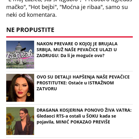
mačko", "Hot bejbi", "Moćna je ribaa", samo su
neki od komentara.
NE PROPUSTITE
NAKON PREVARE O KOJOJ JE BRUJALA
SRBIJA, MUŽ NAŠE PEVAČICE ULAZI U
ZADRUGU: Da li je moguće ovo?
OVO SU DETALJI HAPŠENJA NAŠE PEVAČICE
PROSTITUTKE: Ostaće u ISTRAŽNOM
ZATVORU
DRAGANA KOSJERINA PONOVO ŽIVA VATRA:
Gledaoci RTS-a ostali u ŠOKU kada se
pojavila, MINIĆ POKAZAO PREVIŠE