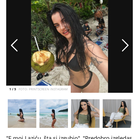
1 / 5
FOTO: PRINTSCREEN INSTAGRAM
"E moj Laziću, šta si izgubio", "Predobro izgledas