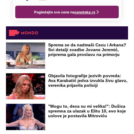
Sprema se da nadmaši Cecu i Arkana?
Svi detalji svadbe Jovane Jeremić,
priprema gala proslavu na primorju
Objavila fotografije jezivih povreda:
Ava Karabatić jedva izvukla živu glavu,
verenika prijavila policiji
"Mogu to, deca su mi velika!": Dušica
spremna za ulazak u Elitu 10, evo koje
uslove je postavila Mitroviću