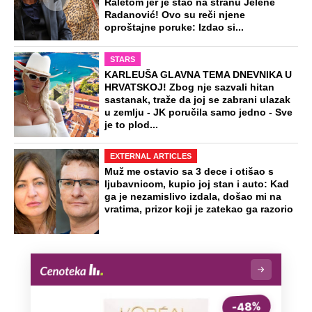
Raletom jer je stao na stranu Jelene
Radanović! Ovo su reči njene
oproštajne poruke: Izdao si...
STARS
KARLEUŠA GLAVNA TEMA DNEVNIKA U
HRVATSKOJ! Zbog nje sazvali hitan
sastanak, traže da joj se zabrani ulazak
u zemlju - JK poručila samo jedno - Sve
je to plod...
EXTERNAL ARTICLES
Muž me ostavio sa 3 dece i otišao s
ljubavnicom, kupio joj stan i auto: Kad
ga je nezamislivo izdala, došao mi na
vratima, prizor koji je zatekao ga razorio