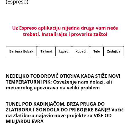
(Espreso)
Uz Espreso aplikaciju nijedna druga vam neće
trebati. Instalirajte i proverite zašto!
Barbara Bobak
Tajland
Izgled
Kupaći
Telo
Zadnjica
NEDELJKO TODOROVIĆ OTKRIVA KADA STIŽE NOVI
TEMPERATURNI PIK: Osveženje nam dolazi, ali
meteorolog upozorava na veliki problem
TUNEL POD KADINJAČOM, BRZA PRUGA DO
ZLATIBORA I GONDOLA DO PRIBOJSKE BANJE! Vučić
na Zlatiboru najavio nove projekte za VIŠE OD
MILIJARDU EVRA