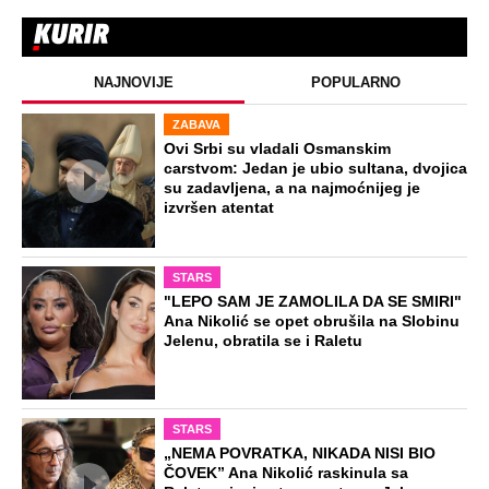
NAJNOVIJE
POPULARNO
ZABAVA
Ovi Srbi su vladali Osmanskim
carstvom: Jedan je ubio sultana, dvojica
su zadavljena, a na najmoćnijeg je
izvršen atentat
STARS
"LEPO SAM JE ZAMOLILA DA SE SMIRI"
Ana Nikolić se opet obrušila na Slobinu
Jelenu, obratila se i Raletu
STARS
„NEMA POVRATKA, NIKADA NISI BIO
ČOVEK” Ana Nikolić raskinula sa