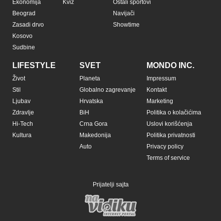
Ekonomija
Kviz
Ostali sportovi
Beograd
Navijači
Zasadi drvo
Showtime
Kosovo
Sudbine
LIFESTYLE
SVET
MONDO INC.
Život
Planeta
Impressum
Stil
Globalno zagrevanje
Kontakt
Ljubav
Hrvatska
Marketing
Zdravlje
BiH
Politika o kolačićima
Hi-Tech
Crna Gora
Uslovi korišćenja
Kultura
Makedonija
Politika privatnosti
Auto
Privacy policy
Terms of service
Prijatelji sajta