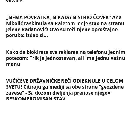
vozače
„NEMA POVRATKA, NIKADA NISI BIO ČOVEK” Ana
Nikolić raskinula sa Raletom jer je stao na stranu
Jelene Radanović! Ovo su reči njene oproštajne
poruke: Izdao si...
Kako da blokirate sve reklame na telefonu jednim
potezom: Trik je jednostavan, ali ima jednu važnu
manu
VUČIĆEVE DRŽAVNIČKE REČI ODJEKNULE U CELOM
SVETU! Citiraju ga mediji sa obe strane "gvozdene
zavese" - Sa dozom divljenja prenose njegov
BESKOMPROMISAN STAV