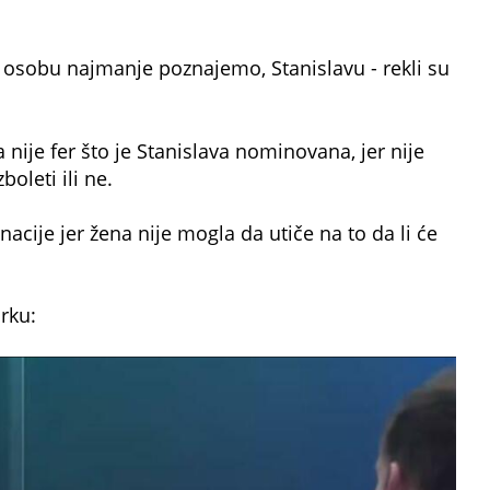
 osobu najmanje poznajemo, Stanislavu - rekli su
ije fer što je Stanislava nominovana, jer nije
boleti ili ne.
cije jer žena nije mogla da utiče na to da li će
rku: