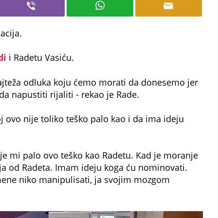
acija.
di
i Radetu Vasiću.
 najteža odluka koju ćemo morati da donesemo jer
napustiti rijaliti - rekao je Rade.
ovo nije toliko teško palo kao i da ima ideju
ije mi palo ovo teško kao Radetu. Kad je moranje
ija od Radeta. Imam ideju koga ću nominovati.
mene niko manipulisati, ja svojim mozgom