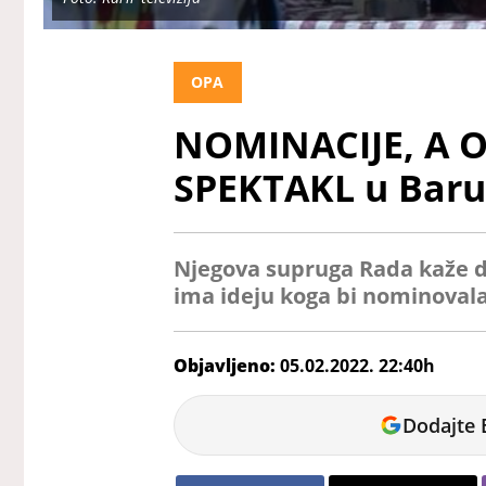
OPA
NOMINACIJE, A O
SPEKTAKL u Baru
Njegova supruga Rada kaže da 
ima ideju koga bi nominoval
Objavljeno:
05.02.2022. 22:40h
Lazar
Dodajte 
Stanusic