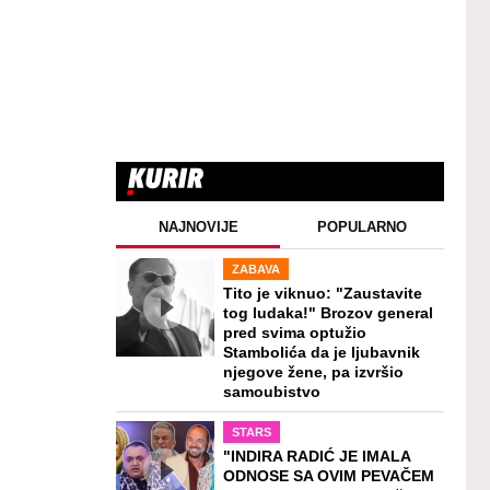
NAJNOVIJE
POPULARNO
ZABAVA
Tito je viknuo: "Zaustavite
tog ludaka!" Brozov general
pred svima optužio
Stambolića da je ljubavnik
njegove žene, pa izvršio
samoubistvo
STARS
"INDIRA RADIĆ JE IMALA
ODNOSE SA OVIM PEVAČEM