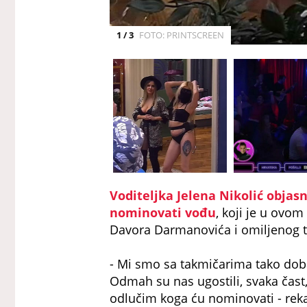
1 / 3
FOTO: PRINTSCREEN
Voditeljka Jelena Nikolić obja
nominovati vođu
, koji je u ovom
Davora Darmanovića i omiljenog t
- Mi smo sa takmičarima tako dobar
Odmah su nas ugostili, svaka čast
odlučim koga ću nominovati - reka