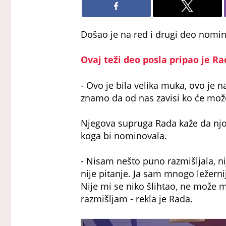
Došao je na red i drugi deo nomin
Ovaj teži deo posla pripao je Ra
- Ovo je bila velika muka, ovo je
znamo da od nas zavisi ko će možda 
Njegova supruga Rada kaže da njoj 
koga bi nominovala.
- Nisam nešto puno razmišljala, n
nije pitanje. Ja sam mnogo ležern
Nije mi se niko šlihtao, ne može 
razmišljam - rekla je Rada.