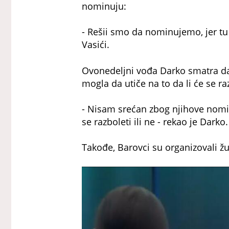
nominuju:
- Rešii smo da nominujemo, jer tu
Vasići.
Ovonedeljni vođa Darko smatra da n
mogla da utiče na to da li će se raz
- Nisam srećan zbog njihove nomina
se razboleti ili ne - rekao je Darko.
Takođe, Barovci su organizovali žu