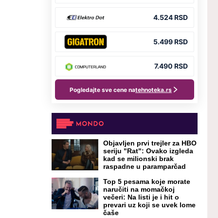
Objavljen prvi trejler za HBO
seriju "Rat": Ovako izgleda
kad se milionski brak
raspadne u paramparčad
Top 5 pesama koje morate
naručiti na momačkoj
večeri: Na listi je i hit o
prevari uz koji se uvek lome
čaše