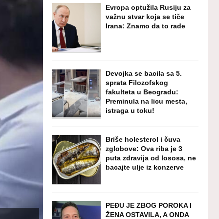
Evropa optužila Rusiju za
važnu stvar koja se tiče
Irana: Znamo da to rade
Devojka se bacila sa 5.
sprata Filozofskog
fakulteta u Beogradu:
Preminula na licu mesta,
istraga u toku!
Briše holesterol i čuva
zglobove: Ova riba je 3
puta zdravija od lososa, ne
bacajte ulje iz konzerve
PEĐU JE ZBOG POROKA I
ŽENA OSTAVILA, A ONDA