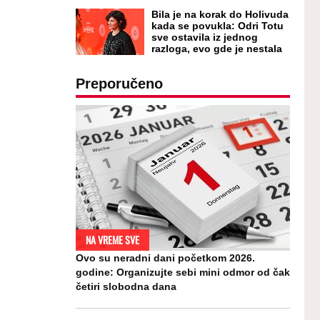
Bila je na korak do Holivuda
kada se povukla: Odri Totu
sve ostavila iz jednog
razloga, evo gde je nestala
Preporučeno
NA VREME SVE
Ovo su neradni dani početkom 2026.
godine: Organizujte sebi mini odmor od čak
četiri slobodna dana