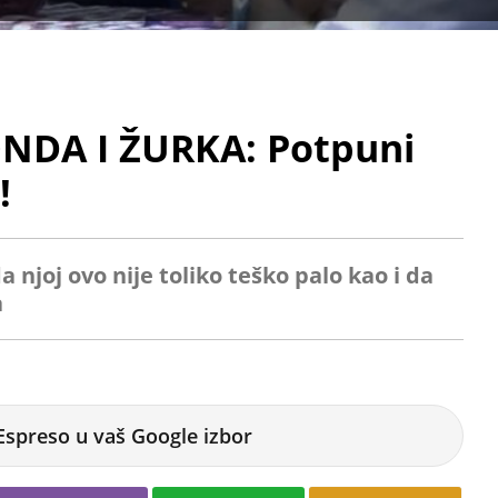
NDA I ŽURKA: Potpuni
!
njoj ovo nije toliko teško palo kao i da
a
Espreso u vaš Google izbor