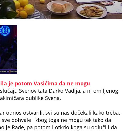
snila je potom Vasićima da ne mogu
 slučaju Svenov tata Darko Vadlja, a ni omiljenog
akimičara publike Svena.
 odnos ostvarili, svi su nas dočekali kako treba.
, sve pohvale i zbog toga ne mogu tek tako da
o je Rade, pa potom i otkrio koga su odlučili da