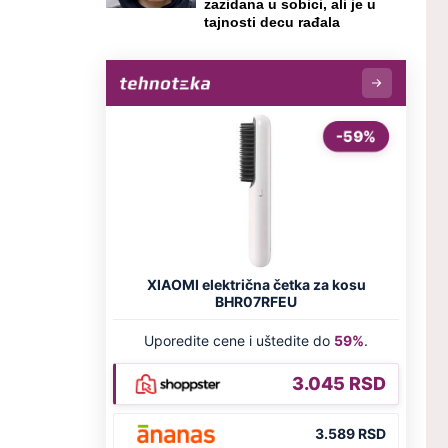
zazidana u sobici, ali je u
tajnosti decu rađala