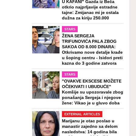
U KAFANI" Gazda iz Beča
otkrio najprljavije estradne
tajne: Zmijanac mi je ostala
dužna za kiriju 250.000
STARS
ŽENA SERGEJA
TRIFUNOVIĆA PALA ZBOG
SAKOA OD 8.000 DINARA:
Otkrivamo nove detalje krađe
u šoping centru - Isidori preti
kazna do 3 godine zatvora
STARS
"OVAKVE EKSCESE MOŽETE
OČEKIVATI I UBUDUĆE"
Komšije su upozoravale zbog
ponašanja Sergeja i njegove
žene: Vikao je u gluvo doba
EXTERNAL ARTICLES
Marijanu je otac poslao u
manastir zajedno sa delom
nasledstva: 14 godina bila