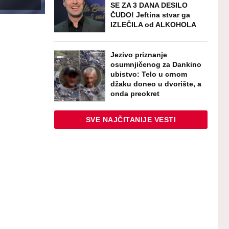
SE ZA 3 DANA DESILO
ČUDO! Jeftina stvar ga
IZLEČILA od ALKOHOLA
Jezivo priznanje
osumnjičenog za Dankino
ubistvo: Telo u crnom
džaku doneo u dvorište, a
onda preokret
SVE NAJČITANIJE VESTI