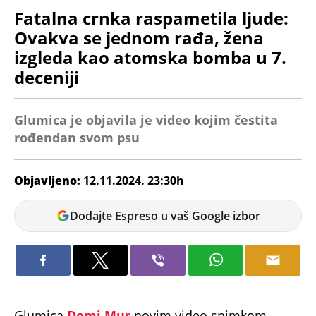
Fatalna crnka raspametila ljude:
Ovakva se jednom rađa, žena
izgleda kao atomska bomba u 7.
deceniji
Glumica je objavila je video kojim čestita
rođendan svom psu
Objavljeno:
12.11.2024. 23:30h
Bojana
Dodajte Espreso u vaš Google izbor
Savić
Glumica
Demi Mur
novim video snimkom