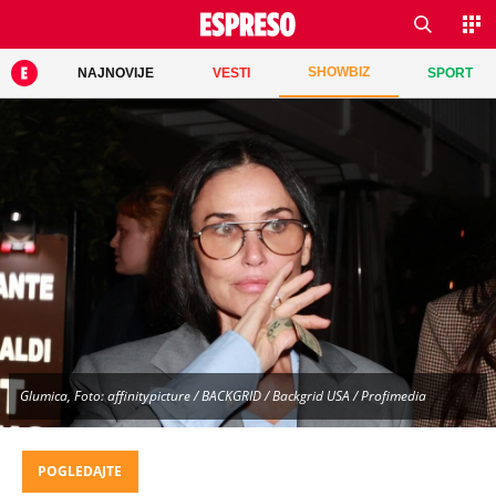
SHOWBIZ
NAJNOVIJE
VESTI
SPORT
Glumica, Foto: affinitypicture / BACKGRID / Backgrid USA / Profimedia
POGLEDAJTE