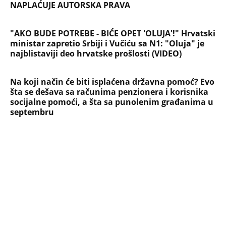
NAPLAĆUJE AUTORSKA PRAVA
"AKO BUDE POTREBE - BIĆE OPET 'OLUJA'!" Hrvatski
ministar zapretio Srbiji i Vučiću sa N1: "Oluja" je
najblistaviji deo hrvatske prošlosti (VIDEO)
Na koji način će biti isplaćena državna pomoć? Evo
šta se dešava sa računima penzionera i korisnika
socijalne pomoći, a šta sa punolenim građanima u
septembru