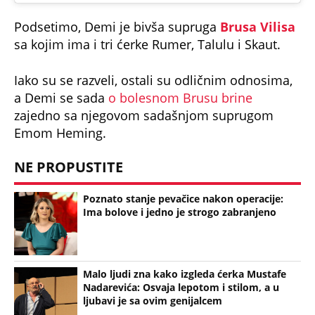
Podsetimo, Demi je bivša supruga
Brusa Vilisa
sa kojim ima i tri ćerke Rumer, Talulu i Skaut.
Iako su se razveli, ostali su odličnim odnosima,
a Demi se sada
o bolesnom Brusu brine
zajedno sa njegovom sadašnjom suprugom
Emom Heming.
NE PROPUSTITE
Poznato stanje pevačice nakon operacije:
Ima bolove i jedno je strogo zabranjeno
Malo ljudi zna kako izgleda ćerka Mustafe
Nadarevića: Osvaja lepotom i stilom, a u
ljubavi je sa ovim genijalcem