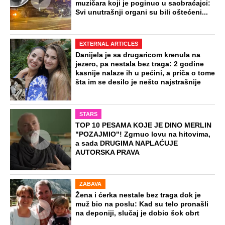
muzičara koji je poginuo u saobraćajci:
Svi unutrašnji organi su bili oštećeni...
EXTERNAL ARTICLES
Danijela je sa drugaricom krenula na
jezero, pa nestala bez traga: 2 godine
kasnije nalaze ih u pećini, a priča o tome
šta im se desilo je nešto najstrašnije
STARS
TOP 10 PESAMA KOJE JE DINO MERLIN
"POZAJMIO"! Zgrnuo lovu na hitovima,
a sada DRUGIMA NAPLAĆUJE
AUTORSKA PRAVA
ZABAVA
Žena i ćerka nestale bez traga dok je
muž bio na poslu: Kad su telo pronašli
na deponiji, slučaj je dobio šok obrt