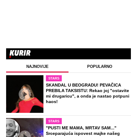
NAJNOVIJE
POPULARNO
STARS
SKANDAL U BEOGRADU! PEVAČICA
PREBILA TAKSISTU: Rekao joj "ostavite
mi drugaricu", a onda je nastao potpuni
haos!
STARS
"PUSTI ME MAMA, MRTAV SAM..."
Srceparajuća ispovest majke našeg