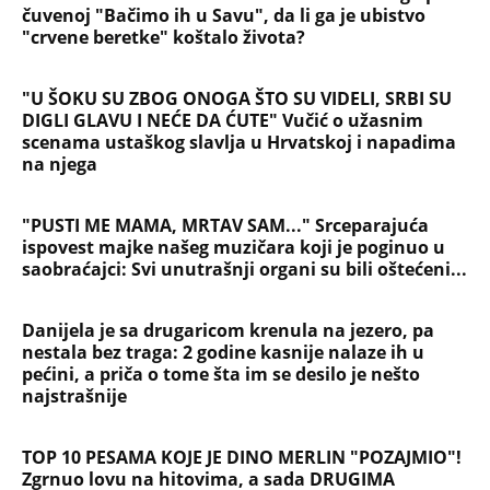
čuvenoj "Bačimo ih u Savu", da li ga je ubistvo
"crvene beretke" koštalo života?
"U ŠOKU SU ZBOG ONOGA ŠTO SU VIDELI, SRBI SU
DIGLI GLAVU I NEĆE DA ĆUTE" Vučić o užasnim
scenama ustaškog slavlja u Hrvatskoj i napadima
na njega
"PUSTI ME MAMA, MRTAV SAM..." Srceparajuća
ispovest majke našeg muzičara koji je poginuo u
saobraćajci: Svi unutrašnji organi su bili oštećeni...
Danijela je sa drugaricom krenula na jezero, pa
nestala bez traga: 2 godine kasnije nalaze ih u
pećini, a priča o tome šta im se desilo je nešto
najstrašnije
TOP 10 PESAMA KOJE JE DINO MERLIN "POZAJMIO"!
Zgrnuo lovu na hitovima, a sada DRUGIMA