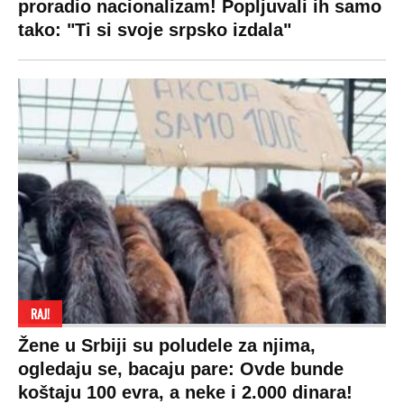
proradio nacionalizam! Popljuvali ih samo
tako: "Ti si svoje srpsko izdala"
RAJ!
Žene u Srbiji su poludele za njima,
ogledaju se, bacaju pare: Ovde bunde
koštaju 100 evra, a neke i 2.000 dinara!