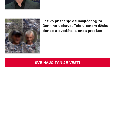
Jezivo priznanje osumnjičenog za
Dankino ubistvo: Telo u crnom džaku
doneo u dvorište, a onda preokret
SVE NAJČITANIJE VESTI