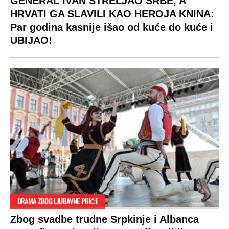
GENERAL IVAN STRELJAO SRBE, A
HRVATI GA SLAVILI KAO HEROJA KNINA:
Par godina kasnije išao od kuće do kuće i
UBIJAO!
DRAMA ZBOG LJUBAVNE PRIČE
Zbog svadbe trudne Srpkinje i Albanca