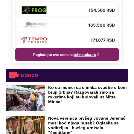
Ko su momci sa snimka svadbe o kom
bruji Srbija? Razgovarali smo sa
rokerima koji su ludovali uz Mitra
Mirića!
Nova verenica bivšeg Jovane Jeremić
mesi kod njega burek? Oglasila se
voditeljka i bivšeg urnisala
"čestitkom"