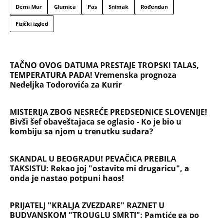
Demi Mur
Glumica
Pas
Snimak
Rođendan
Fizički izgled
TAČNO OVOG DATUMA PRESTAJE TROPSKI TALAS,
TEMPERATURA PADA! Vremenska prognoza
Nedeljka Todorovića za Kurir
MISTERIJA ZBOG NESREĆE PREDSEDNICE SLOVENIJE!
Bivši šef obaveštajaca se oglasio - Ko je bio u
kombiju sa njom u trenutku sudara?
SKANDAL U BEOGRADU! PEVAČICA PREBILA
TAKSISTU: Rekao joj "ostavite mi drugaricu", a
onda je nastao potpuni haos!
PRIJATELJ "KRALJA ZVEZDARE" RAZNET U
BUDVANSKOM "TROUGLU SMRTI": Pamtiće ga po