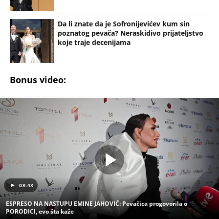
Da li znate da je Sofronijevićev kum sin
poznatog pevača? Neraskidivo prijateljstvo
koje traje decenijama
Bonus video:
08:43
ESPRESO NA NASTUPU EMINE JAHOVIĆ: Pevačica progovorila o
PORODICI, evo šta kaže