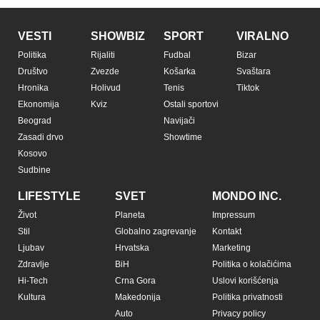
VESTI
SHOWBIZ
SPORT
VIRALNO
Politika
Rijaliti
Fudbal
Bizar
Društvo
Zvezde
Košarka
Svaštara
Hronika
Holivud
Tenis
Tiktok
Ekonomija
Kviz
Ostali sportovi
Beograd
Navijači
Zasadi drvo
Showtime
Kosovo
Sudbine
LIFESTYLE
SVET
MONDO INC.
Život
Planeta
Impressum
Stil
Globalno zagrevanje
Kontakt
Ljubav
Hrvatska
Marketing
Zdravlje
BiH
Politika o kolačićima
Hi-Tech
Crna Gora
Uslovi korišćenja
Kultura
Makedonija
Politika privatnosti
Auto
Privacy policy