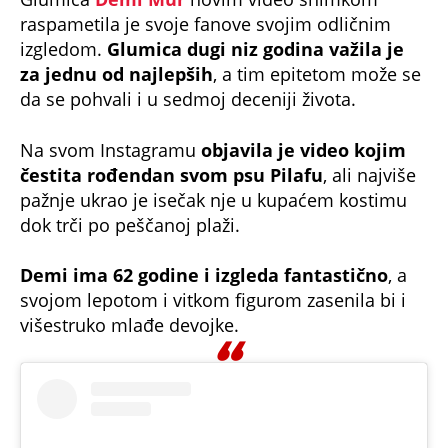
raspametila je svoje fanove svojim odličnim
izgledom.
Glumica dugi niz godina važila je
za jednu od najlepših
, a tim epitetom može se
da se pohvali i u sedmoj deceniji života.
Na svom Instagramu
objavila je video kojim
čestita rođendan svom psu Pilafu
, ali najviše
pažnje ukrao je isečak nje u kupaćem kostimu
dok trči po peščanoj plaži.
Demi ima 62 godine i izgleda fantastično
, a
svojom lepotom i vitkom figurom zasenila bi i
višestruko mlađe devojke.