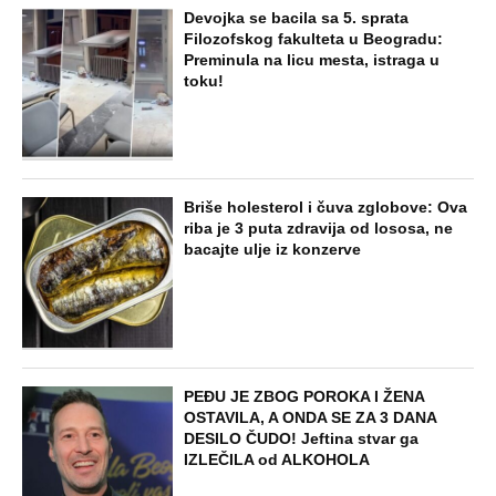
Devojka se bacila sa 5. sprata
Filozofskog fakulteta u Beogradu:
Preminula na licu mesta, istraga u
toku!
Briše holesterol i čuva zglobove: Ova
riba je 3 puta zdravija od lososa, ne
bacajte ulje iz konzerve
PEĐU JE ZBOG POROKA I ŽENA
OSTAVILA, A ONDA SE ZA 3 DANA
DESILO ČUDO! Jeftina stvar ga
IZLEČILA od ALKOHOLA