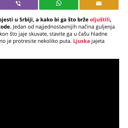
esti u Srbiji, a kako bi ga što brže
oljuštili
,
tode.
Jedan od najjednostavnijih načina guljenja
akon što jaje skuvate, stavite ga u čašu hladne
no je protresite nekoliko puta.
Ljuska
jajeta