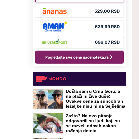
Došla sam u Crnu Goru, a
na plaži ni žive duše:
Ovakve cene za suncobran i
ležaljke nisu ni na Sejšelima
Zašto? Na ovo pitanje
odgovorili su ljudi koji su
se razveli odmah nakon
rođenja deteta