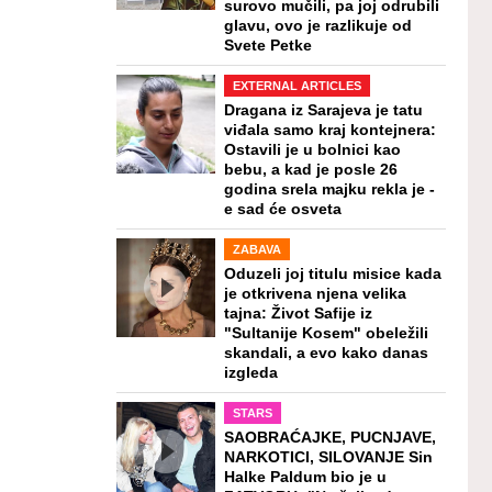
surovo mučili, pa joj odrubili
glavu, ovo je razlikuje od
Svete Petke
EXTERNAL ARTICLES
Dragana iz Sarajeva je tatu
viđala samo kraj kontejnera:
Ostavili je u bolnici kao
bebu, a kad je posle 26
godina srela majku rekla je -
e sad će osveta
ZABAVA
Oduzeli joj titulu misice kada
je otkrivena njena velika
tajna: Život Safije iz
"Sultanije Kosem" obeležili
skandali, a evo kako danas
izgleda
STARS
SAOBRAĆAJKE, PUCNJAVE,
NARKOTICI, SILOVANJE Sin
Halke Paldum bio je u