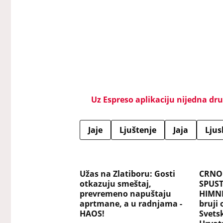
Uz Espreso aplikaciju nijedna drug
Jaje
Ljuštenje
Jaja
Ljus
Užas na Zlatiboru: Gosti
CRNO
otkazuju smeštaj,
SPUST
prevremeno napuštaju
HIMNE
aprtmane, a u radnjama -
bruji
HAOS!
Svets