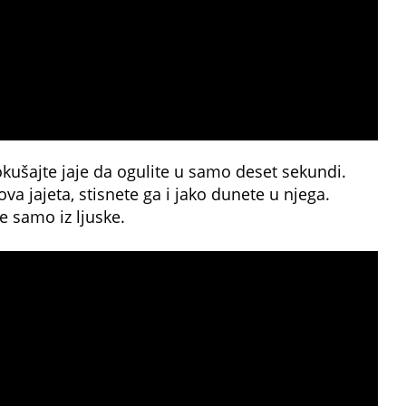
kušajte jaje da ogulite u samo deset sekundi.
ova jajeta, stisnete ga i jako dunete u njega.
e samo iz ljuske.