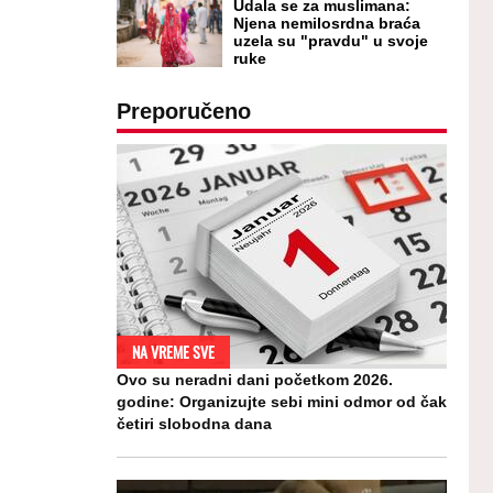
Udala se za muslimana:
Njena nemilosrdna braća
uzela su "pravdu" u svoje
ruke
Preporučeno
NA VREME SVE
Ovo su neradni dani početkom 2026.
godine: Organizujte sebi mini odmor od čak
četiri slobodna dana