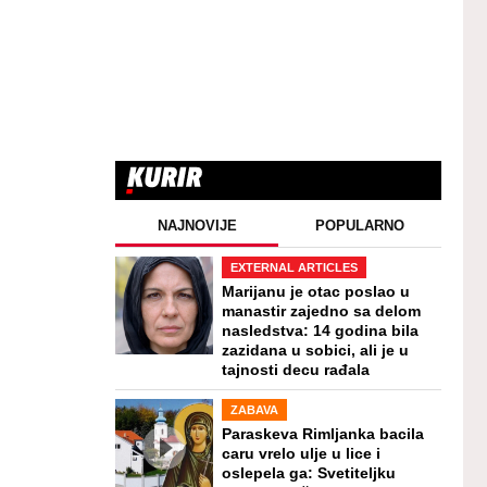
NAJNOVIJE
POPULARNO
EXTERNAL ARTICLES
Marijanu je otac poslao u
manastir zajedno sa delom
nasledstva: 14 godina bila
zazidana u sobici, ali je u
tajnosti decu rađala
ZABAVA
Paraskeva Rimljanka bacila
caru vrelo ulje u lice i
oslepela ga: Svetiteljku