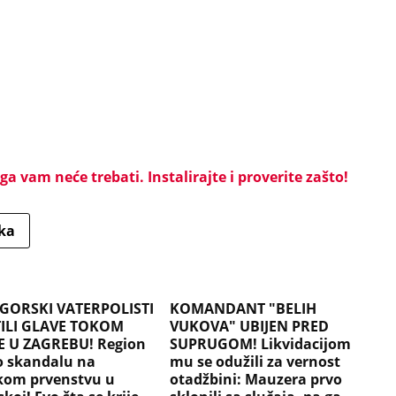
a vam neće trebati. Instalirajte i proverite zašto!
ka
GORSKI VATERPOLISTI
KOMANDANT "BELIH
ILI GLAVE TOKOM
VUKOVA" UBIJEN PRED
 U ZAGREBU! Region
SUPRUGOM! Likvidacijom
 o skandalu na
mu se odužili za vernost
kom prvenstvu u
otadžbini: Mauzera prvo