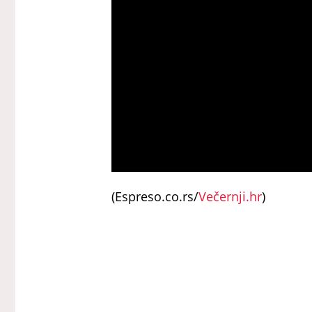
(Espreso.co.rs/
Večernji.hr
)