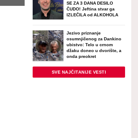
SE ZA 3 DANA DESILO
ČUDO! Jeftina stvar ga
IZLEČILA od ALKOHOLA
Jezivo priznanje
osumnjičenog za Dankino
ubistvo: Telo u crnom
džaku doneo u dvorište, a
onda preokret
SVE NAJČITANIJE VESTI