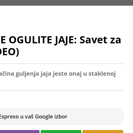
 OGULITE JAJE: Savet za
DEO)
čina guljenja jaja jeste onaj u staklenoj
Espreso u vaš Google izbor