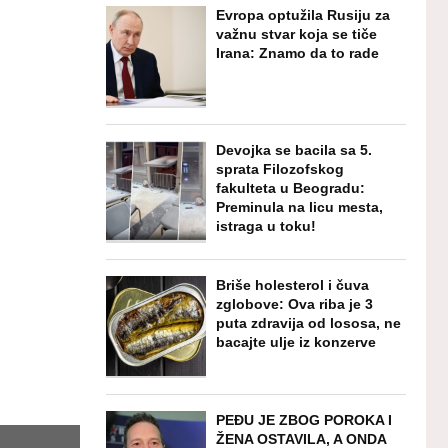
Evropa optužila Rusiju za
važnu stvar koja se tiče
Irana: Znamo da to rade
Devojka se bacila sa 5.
sprata Filozofskog
fakulteta u Beogradu:
Preminula na licu mesta,
istraga u toku!
Briše holesterol i čuva
zglobove: Ova riba je 3
puta zdravija od lososa, ne
bacajte ulje iz konzerve
PEĐU JE ZBOG POROKA I
ŽENA OSTAVILA, A ONDA