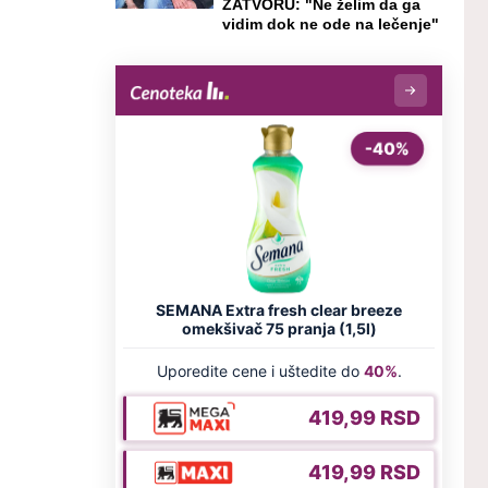
ZATVORU: "Ne želim da ga
vidim dok ne ode na lečenje"