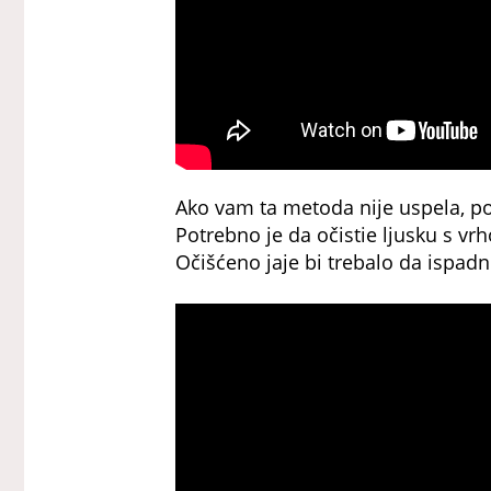
Ako vam ta metoda nije uspela, po
Potrebno je da očistie ljusku s vrh
Očišćeno jaje bi trebalo da ispadn