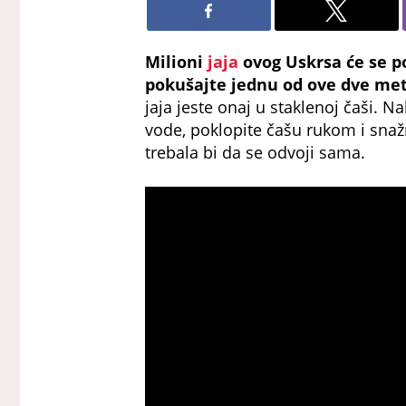
Milioni
jaja
ovog Uskrsa će se poj
pokušajte jednu od ove dve me
jaja jeste onaj u staklenoj čaši. N
vode, poklopite čašu rukom i snaž
trebala bi da se odvoji sama.