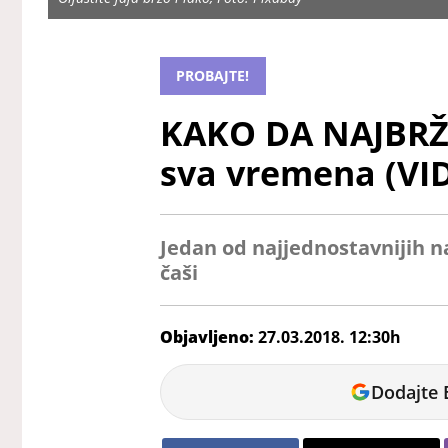
PROBAJTE!
KAKO DA NAJBRŽE
sva vremena (VI
Jedan od najjednostavnijih na
čaši
Objavljeno:
27.03.2018. 12:30h
Bojana
Dodajte 
Kontić