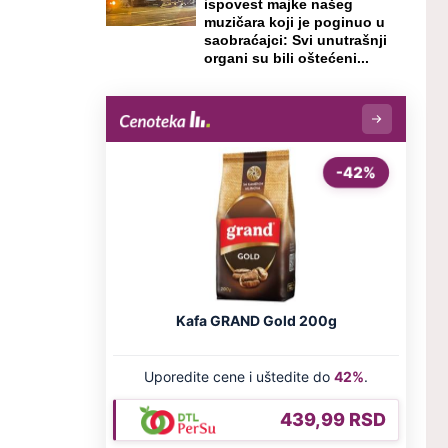
ispovest majke našeg
muzičara koji je poginuo u
saobraćajci: Svi unutrašnji
organi su bili oštećeni...