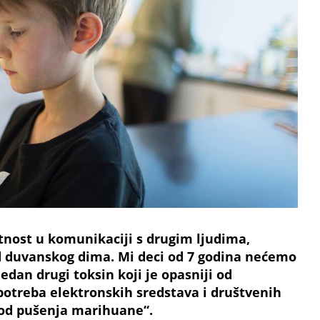
etnost u komunikaciji s drugim ljudima,
od duvanskog dima. Mi deci od 7 godina nećemo
dan drugi toksin koji je opasniji od
potreba elektronskih sredstava i društvenih
 od pušenja marihuane“.