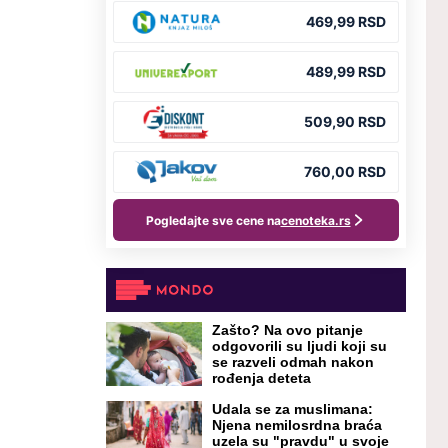
Zašto? Na ovo pitanje
odgovorili su ljudi koji su
se razveli odmah nakon
rođenja deteta
Udala se za muslimana:
Njena nemilosrdna braća
uzela su "pravdu" u svoje