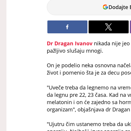
Vanja
Dodajte 
Pejić
Dr Dragan Ivanov
nikada nije jeo
pažljivo slušaju mnogi.
On je podelio neka osnovna načel
život i pomenio šta je za decu po
"Uveče treba da legnemo na vreme
da legnu pre 22, 23 časa. Kad na 
melatonin i on će zajedno sa hor
organizam", objašnjava dr Dragan 
"Ujutru čim ustanemo treba da uk