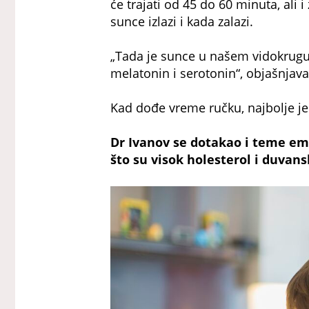
će trajati od 45 do 60 minuta, ali 
sunce izlazi i kada zalazi.
„Tada je sunce u našem vidokrugu, v
melatonin i serotonin“, objašnjava
Kad dođe vreme ručku, najbolje j
Dr Ivanov se dotakao i teme emo
što su visok holesterol i duvans