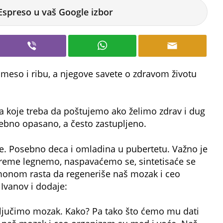
Espreso u vaš Google izbor
 meso i ribu, a njegove savete o zdravom životu
a koje treba da poštujemo ako želimo zdrav i dug
sebno opasano, a često zastupljeno.
. Posebno deca i omladina u pubertetu. Važno je
vreme legnemo, naspavaćemo se, sintetisaće se
monom rasta da regeneriše naš mozak i ceo
Ivanov i dodaje:
ljučimo mozak. Kako? Pa tako što ćemo mu dati