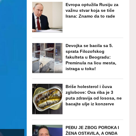
Evropa optužila Rusiju za
važnu stvar koja se tiče
Irana: Znamo da to rade
Devojka se bacila sa 5.
sprata Filozofskog
fakulteta u Beogradu:
Preminula na licu mesta,
istraga u toku!
Briše holesterol i čuva
zglobove: Ova riba je 3
puta zdravija od lososa, ne
bacajte ulje iz konzerve
PEĐU JE ZBOG POROKA I
ŽENA OSTAVILA, A ONDA