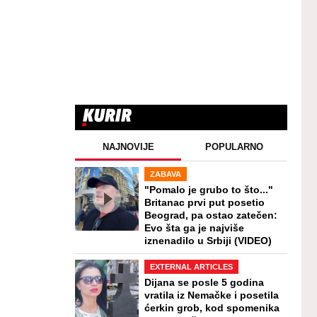
NAJNOVIJE
POPULARNO
ZABAVA
"Pomalo je grubo to što..."
Britanac prvi put posetio
Beograd, pa ostao zatečen:
Evo šta ga je najviše
iznenadilo u Srbiji (VIDEO)
EXTERNAL ARTICLES
Dijana se posle 5 godina
vratila iz Nemačke i posetila
ćerkin grob, kod spomenika