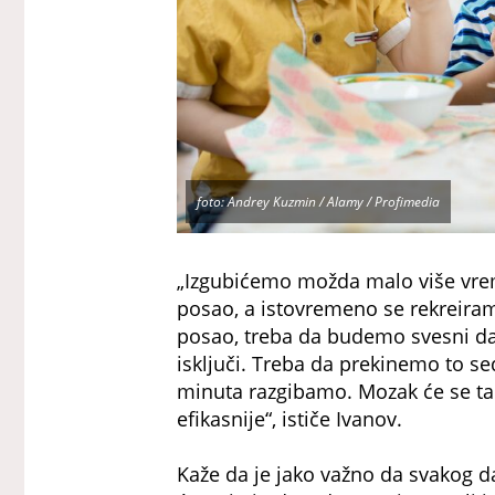
foto: Andrey Kuzmin / Alamy / Profimedia
„Izgubićemo možda malo više vrem
posao, a istovremeno se rekreira
posao, treba da budemo svesni da
isključi. Treba da prekinemo to sed
minuta razgibamo. Mozak će se tak
efikasnije“, ističe Ivanov.
Kaže da je jako važno da svakog 