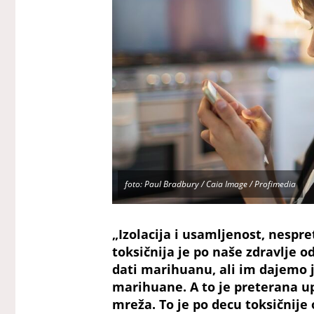
foto: Paul Bradbury / Caia Image / Profimedia
„Izolacija i usamljenost, nespr
toksičnija je po naše zdravlje 
dati marihuanu, ali im dajemo je
marihuane. A to je preterana u
mreža. To je po decu toksičnije