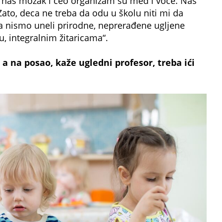
za naš mozak i ceo organizam su med i voće. Naš
Zato, deca ne treba da odu u školu niti mi da
a nismo uneli prirodne, neprerađene ugljene
u, integralnim žitaricama“.
 a na posao, kaže ugledni profesor, treba ići