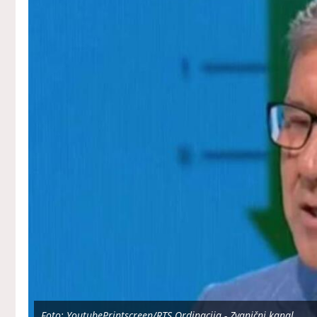
Foto: YoutubePrintscreen/RTS Ordinacija - Zvanični kanal