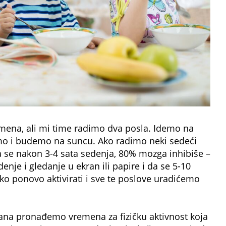
ena, ali mi time radimo dva posla. Idemo na
mo i budemo na suncu. Ako radimo neki sedeći
 se nakon 3-4 sata sedenja, 80% mozga inhibiše –
enje i gledanje u ekran ili papire i da se 5-10
o ponovo aktivirati i sve te poslove uradićemo
dana pronađemo vremena za fizičku aktivnost koja