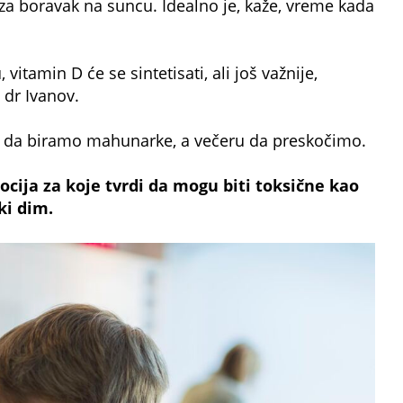
i za boravak na suncu. Idealno je, kaže, vreme kada
itamin D će se sintetisati, ali još važnije,
 dr Ivanov.
e da biramo mahunarke, a večeru da preskočimo.
cija za koje tvrdi da mogu biti toksične kao
ki dim.