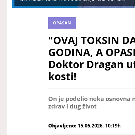
OPASAN
"OVAJ TOKSIN DA
GODINA, A OPASN
Doktor Dragan u
kosti!
On je podelio neka osnovna 
zdrav i dug život
Objavljeno:
15.06.2026. 10:19h