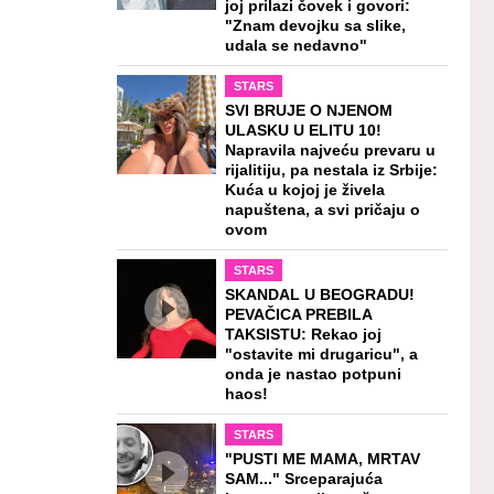
joj prilazi čovek i govori:
"Znam devojku sa slike,
udala se nedavno"
STARS
SVI BRUJE O NJENOM
ULASKU U ELITU 10!
Napravila najveću prevaru u
rijalitiju, pa nestala iz Srbije:
Kuća u kojoj je živela
napuštena, a svi pričaju o
ovom
STARS
SKANDAL U BEOGRADU!
PEVAČICA PREBILA
TAKSISTU: Rekao joj
"ostavite mi drugaricu", a
onda je nastao potpuni
haos!
STARS
"PUSTI ME MAMA, MRTAV
SAM..." Srceparajuća