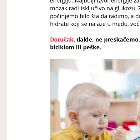
energiju. Najbolji izvor energije 
mozak radi isključivo na glukozu. 
počinjemo bilo šta da radimo, a d
hidrate koji se nalaze u medu, voć
Doručak
, dakle, ne preskačemo,
biciklom ili peške.