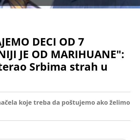
JEMO DECI OD 7
IJI JE OD MARIHUANE":
terao Srbima strah u
načela koje treba da poštujemo ako želimo