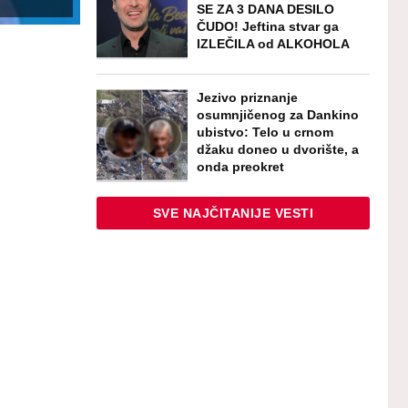
SE ZA 3 DANA DESILO
ČUDO! Jeftina stvar ga
IZLEČILA od ALKOHOLA
Jezivo priznanje
osumnjičenog za Dankino
ubistvo: Telo u crnom
džaku doneo u dvorište, a
onda preokret
SVE NAJČITANIJE VESTI