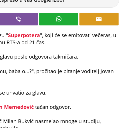
zu "
Superpotera
", koji će se emitovati večeras, u
u RTS-a od 21 čas.
 glavu posle odgovora takmičara.
, baba o...?", pročitao je pitanje voditelj Jovan
 se uhvatio za glavu.
an Memedović
tačan odgovor.
 Milan Bukvić nasmejao mnoge u studiju,