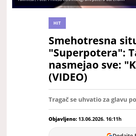
HIT
Smehotresna situ
"Superpotera": T
nasmejao sve: "K
(VIDEO)
Tragač se uhvatio za glavu p
Objavljeno:
13.06.2026. 16:11h
Miloš
Dodajte 