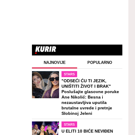
NAJNOVIJE
POPULARNO
STARS
"ODSEĆI ĆU TI JEZIK,
UNIŠTITI ŽIVOT I BRAK"
Poslušajte glasovne poruke
Ane Nikolić: Besna i
nezaustavljiva uputila
brutalne uvrede i pretnje
Slobinoj Jeleni
STARS
U ELITI 10 BIĆE NEVIĐEN