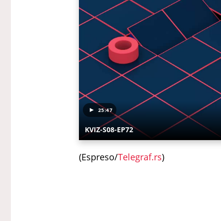
25:47
KVIZ-S08-EP72
(Espreso/
Telegraf.rs
)