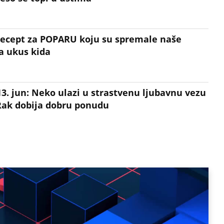
ecept za POPARU koju su spremale naše
 a ukus kida
3. jun: Neko ulazi u strastvenu ljubavnu vezu
 Rak dobija dobru ponudu