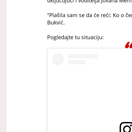
uključujući i voditelja Jovana Me
"Plašila sam se da će reći: Ko o če
Bukvić.
Pogledajte tu situaciju: