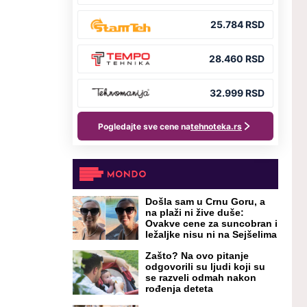
Došla sam u Crnu Goru, a
na plaži ni žive duše:
Ovakve cene za suncobran i
ležaljke nisu ni na Sejšelima
Zašto? Na ovo pitanje
odgovorili su ljudi koji su
se razveli odmah nakon
rođenja deteta