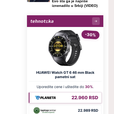
Evo šta ga je najviše
iznenadilo u Srbiji (VIDEO)