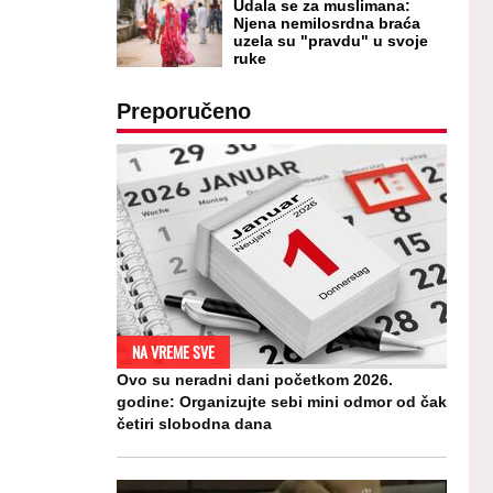
Udala se za muslimana:
Njena nemilosrdna braća
uzela su "pravdu" u svoje
ruke
Preporučeno
NA VREME SVE
Ovo su neradni dani početkom 2026.
godine: Organizujte sebi mini odmor od čak
četiri slobodna dana