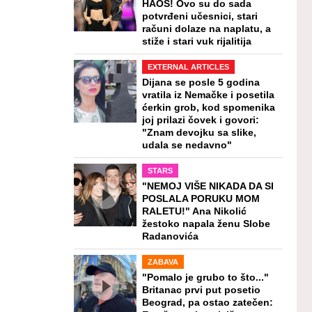
HAOS! Ovo su do sada
potvrđeni učesnici, stari
računi dolaze na naplatu, a
stiže i stari vuk rijalitija
EXTERNAL ARTICLES
Dijana se posle 5 godina
vratila iz Nemačke i posetila
ćerkin grob, kod spomenika
joj prilazi čovek i govori:
"Znam devojku sa slike,
udala se nedavno"
STARS
"NEMOJ VIŠE NIKADA DA SI
POSLALA PORUKU MOM
RALETU!" Ana Nikolić
žestoko napala ženu Slobe
Radanovića
ZABAVA
"Pomalo je grubo to što..."
Britanac prvi put posetio
Beograd, pa ostao zatečen: