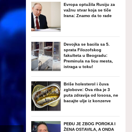
Evropa optužila Rusiju za
važnu stvar koja se tiče
Irana: Znamo da to rade
Devojka se bacila sa 5.
sprata Filozofskog
fakulteta u Beogradu:
Preminula na licu mesta,
istraga u toku!
Briše holesterol i čuva
zglobove: Ova riba je 3
puta zdravija od lososa, ne
bacajte ulje iz konzerve
PEĐU JE ZBOG POROKA I
ŽENA OSTAVILA, A ONDA