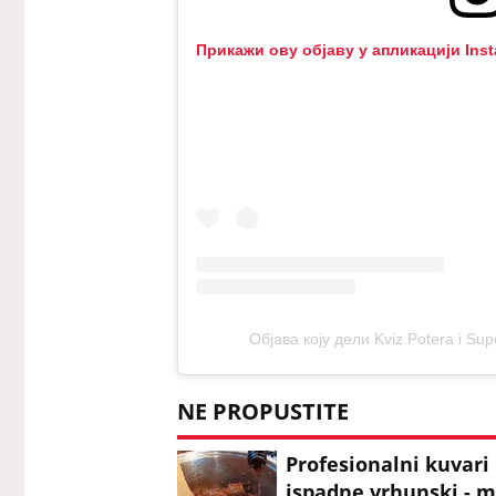
Прикажи ову објаву у апликацији Ins
Објава коју дели Kviz Potera i Su
NE PROPUSTITE
Profesionalni kuvari
ispadne vrhunski - m