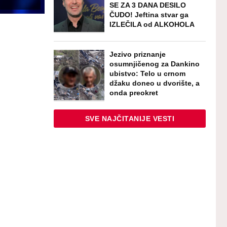
SE ZA 3 DANA DESILO
ČUDO! Jeftina stvar ga
IZLEČILA od ALKOHOLA
Jezivo priznanje
osumnjičenog za Dankino
ubistvo: Telo u crnom
džaku doneo u dvorište, a
onda preokret
SVE NAJČITANIJE VESTI