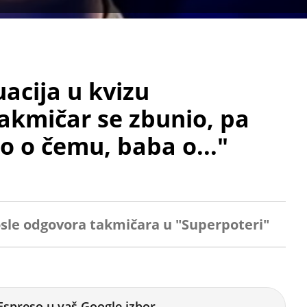
acija u kvizu
akmičar se zbunio, pa
o o čemu, baba o..."
osle odgovora takmičara u "Superpoteri"
Espreso u vaš Google izbor