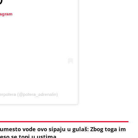
tagram
perpotera (@potera_adrenalin)
 umesto vode ovo sipaju u gulaš: Zbog toga im
eso se topi u ustima