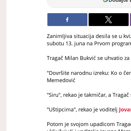
Dojčinović
Zanimljiva situacija desila se u kvi
subotu 13. juna na Prvom program
Tragač Milan Bukvić se uhvatio za
"Dovršite narodnu izreku: Ko o čemu
Memedović
"Siru", rekao je takmičar, a Tragač
"Uštipcima", rekao je voditelj
Jov
Potom je svojom upadicom Tragač