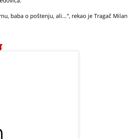
medovića.
mu, baba o poštenju, ali...", rekao je Tragač Milan