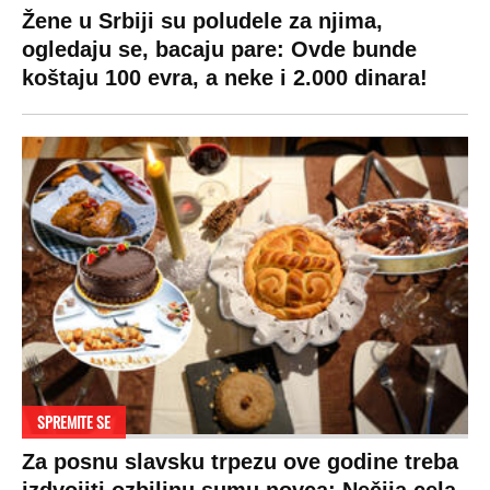
Žene u Srbiji su poludele za njima,
ogledaju se, bacaju pare: Ovde bunde
koštaju 100 evra, a neke i 2.000 dinara!
SPREMITE SE
Za posnu slavsku trpezu ove godine treba
izdvojiti ozbiljnu sumu novca: Nečija cela