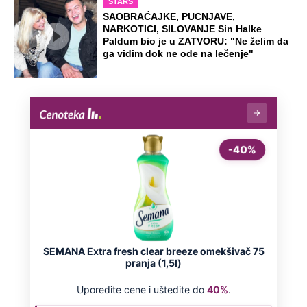
STARS
SAOBRAĆAJKE, PUCNJAVE,
NARKOTICI, SILOVANJE Sin Halke
Paldum bio je u ZATVORU: "Ne želim da
ga vidim dok ne ode na lečenje"