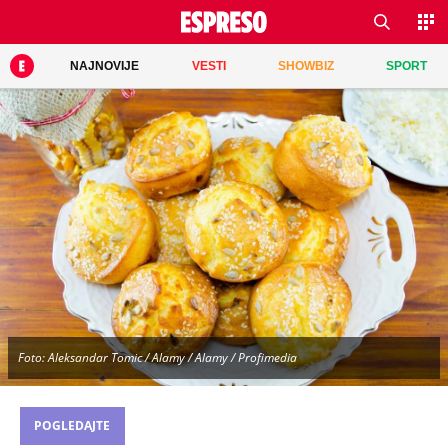
NAJNOVIJE
VESTI
SHOWBIZ
SPORT
Foto: Aleksandar Tomic / Alamy / Alamy / Profimedia
POGLEDAJTE