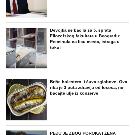
Devojka se bacila sa 5. sprata
Filozofskog fakulteta u Beogradu:
Preminula na licu mesta, istraga u
toku!
Briše holesterol i čuva zglobove: Ova
riba je 3 puta zdravija od lososa, ne
bacajte ulje iz konzerve
PEĐU JE ZBOG POROKA I ŽENA