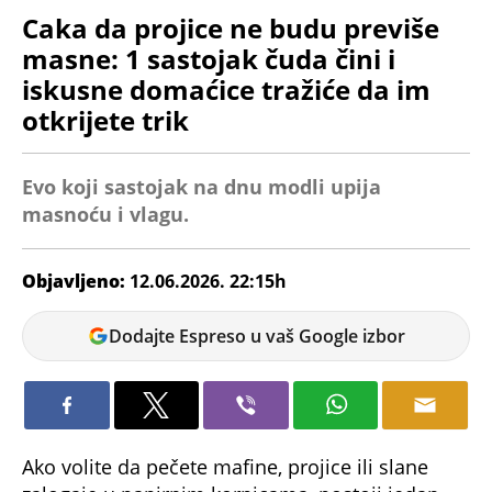
Caka da projice ne budu previše
masne: 1 sastojak čuda čini i
iskusne domaćice tražiće da im
otkrijete trik
Evo koji sastojak na dnu modli upija
masnoću i vlagu.
Objavljeno:
12.06.2026. 22:15h
Bojana
Dodajte Espreso u vaš Google izbor
Savić
Ako volite da pečete mafine, projice
ili slane