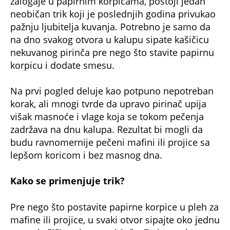
zalogaje u papirnim korpicama, postoji jedan
neobičan trik koji je poslednjih godina privukao
pažnju ljubitelja kuvanja. Potrebno je samo da
na dno svakog otvora u kalupu sipate kašičicu
nekuvanog pirinča pre nego što stavite papirnu
korpicu i dodate smesu.
Na prvi pogled deluje kao potpuno nepotreban
korak, ali mnogi tvrde da upravo pirinač upija
višak masnoće i vlage koja se tokom pečenja
zadržava na dnu kalupa. Rezultat bi mogli da
budu ravnomernije pečeni mafini ili projice sa
lepšom koricom i bez masnog dna.
Kako se primenjuje trik?
Pre nego što postavite papirne korpice u pleh za
mafine ili projice, u svaki otvor sipajte oko jednu