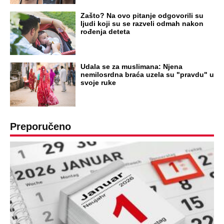
Zašto? Na ovo pitanje odgovorili su
ljudi koji su se razveli odmah nakon
rođenja deteta
Udala se za muslimana: Njena
nemilosrdna braća uzela su "pravdu" u
svoje ruke
Preporučeno