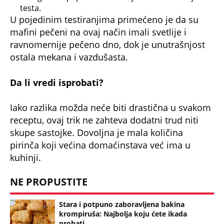
testa.
U pojedinim testiranjima primećeno je da su
mafini pečeni na ovaj način imali svetlije i
ravnomernije pečeno dno, dok je unutrašnjost
ostala mekana i vazdušasta.
Da li vredi isprobati?
Iako razlika možda neće biti drastična u svakom
receptu, ovaj trik ne zahteva dodatni trud niti
skupe sastojke. Dovoljna je mala količina
pirinča koji većina domaćinstava već ima u
kuhinji.
NE PROPUSTITE
Stara i potpuno zaboravljena bakina
krompiruša: Najbolja koju ćete ikada
probati