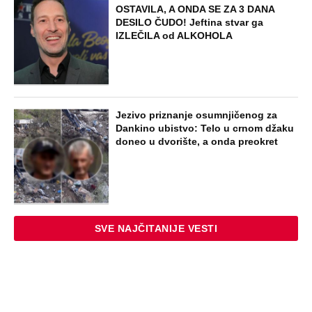
OSTAVILA, A ONDA SE ZA 3 DANA
DESILO ČUDO! Jeftina stvar ga
IZLEČILA od ALKOHOLA
Jezivo priznanje osumnjičenog za
Dankino ubistvo: Telo u crnom džaku
doneo u dvorište, a onda preokret
SVE NAJČITANIJE VESTI