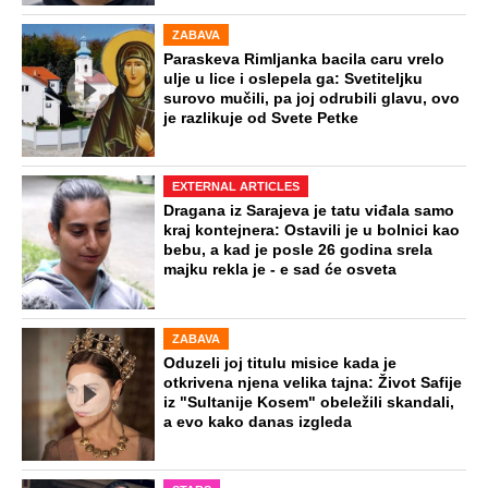
ZABAVA
Paraskeva Rimljanka bacila caru vrelo
ulje u lice i oslepela ga: Svetiteljku
surovo mučili, pa joj odrubili glavu, ovo
je razlikuje od Svete Petke
EXTERNAL ARTICLES
Dragana iz Sarajeva je tatu viđala samo
kraj kontejnera: Ostavili je u bolnici kao
bebu, a kad je posle 26 godina srela
majku rekla je - e sad će osveta
ZABAVA
Oduzeli joj titulu misice kada je
otkrivena njena velika tajna: Život Safije
iz "Sultanije Kosem" obeležili skandali,
a evo kako danas izgleda