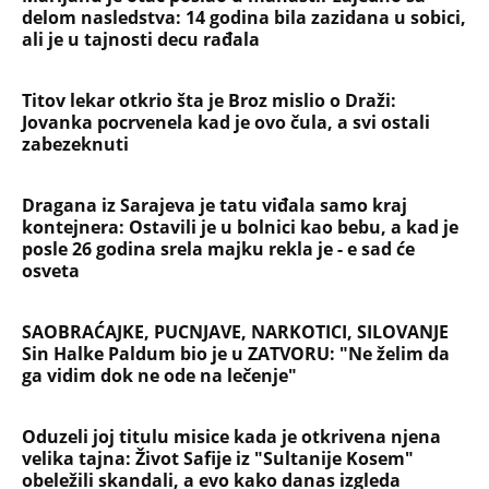
delom nasledstva: 14 godina bila zazidana u sobici,
ali je u tajnosti decu rađala
Titov lekar otkrio šta je Broz mislio o Draži:
Jovanka pocrvenela kad je ovo čula, a svi ostali
zabezeknuti
Dragana iz Sarajeva je tatu viđala samo kraj
kontejnera: Ostavili je u bolnici kao bebu, a kad je
posle 26 godina srela majku rekla je - e sad će
osveta
SAOBRAĆAJKE, PUCNJAVE, NARKOTICI, SILOVANJE
Sin Halke Paldum bio je u ZATVORU: "Ne želim da
ga vidim dok ne ode na lečenje"
Oduzeli joj titulu misice kada je otkrivena njena
velika tajna: Život Safije iz "Sultanije Kosem"
obeležili skandali, a evo kako danas izgleda