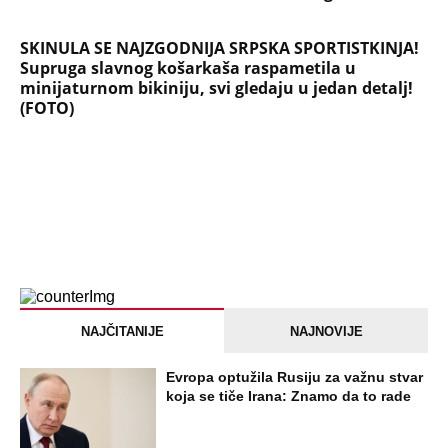
SKINULA SE NAJZGODNIJA SRPSKA SPORTISTKINJA!
Supruga slavnog košarkaša raspametila u
minijaturnom bikiniju, svi gledaju u jedan detalj!
(FOTO)
NAJČITANIJE
NAJNOVIJE
Evropa optužila Rusiju za važnu stvar
koja se tiče Irana: Znamo da to rade