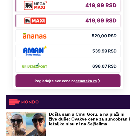
Došla sam u Crnu Goru, a na plaži ni
žive duše: Ovakve cene za suncobran i
ležaljke nisu ni na Sejšelima