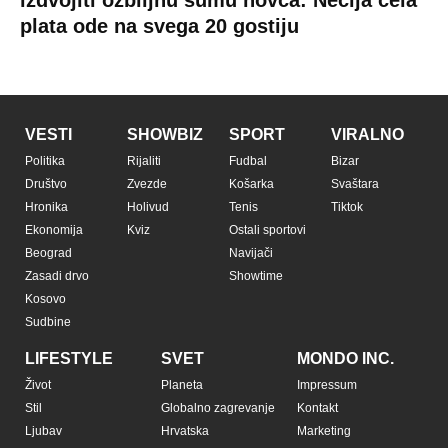
plata ode na svega 20 gostiju
VESTI
SHOWBIZ
SPORT
VIRALNO
Politika
Rijaliti
Fudbal
Bizar
Društvo
Zvezde
Košarka
Svaštara
Hronika
Holivud
Tenis
Tiktok
Ekonomija
Kviz
Ostali sportovi
Beograd
Navijači
Zasadi drvo
Showtime
Kosovo
Sudbine
LIFESTYLE
SVET
MONDO INC.
Život
Planeta
Impressum
Stil
Globalno zagrevanje
Kontakt
Ljubav
Hrvatska
Marketing