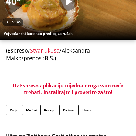
01:00
Vojvođanski kare kao predlog za ručak
(Espreso/
Stvar ukusa
/Aleksandra
Malko/prenosi:B.S.)
Uz Espreso aplikaciju nijedna druga vam neće
trebati. Instalirajte i proverite zašto!
Proja
Mafini
Recept
Pirinač
Hrana