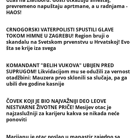
Užas na Zlatiboru: Gosti otkazuju smeštaj,
prevremeno napuštaju aprtmane, a u radnjama -
HAOS!
CRNOGORSKI VATERPOLISTI SPUSTILI GLAVE
TOKOM HIMNE U ZAGREBU! Region bruji o
skandalu na Svetskom prvenstvu u Hrvatskoj! Evo
šta se krije iza svega
KOMANDANT "BELIH VUKOVA" UBIJEN PRED
SUPRUGOM! Likvidacijom mu se odužili za vernost
otadžbini: Mauzera prvo sklonili sa slučaja, pa ga
ubili dve godine kasnije
ČOVEK KOJI JE BIO NAJVAŽNIJI DEO LEOVE
NESTVARNE ŽIVOTNE PRIČE! Mesijev otac je
najzaslužniji za karijeru kakva se nikada neće
ponoviti
Marijanu je otac poslao u manastir zajedno sa