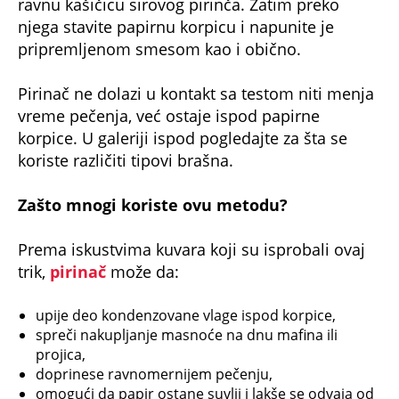
ravnu kašičicu sirovog pirinča. Zatim preko
njega stavite papirnu korpicu i napunite je
pripremljenom smesom kao i obično.
Pirinač ne dolazi u kontakt sa testom niti menja
vreme pečenja, već ostaje ispod papirne
korpice. U galeriji ispod pogledajte za šta se
koriste različiti tipovi brašna.
Zašto mnogi koriste ovu metodu?
Prema iskustvima kuvara koji su isprobali ovaj
trik,
pirinač
može da:
upije deo kondenzovane vlage ispod korpice,
spreči nakupljanje masnoće na dnu mafina ili
projica,
doprinese ravnomernijem pečenju,
omogući da papir ostane suvlji i lakše se odvaja od