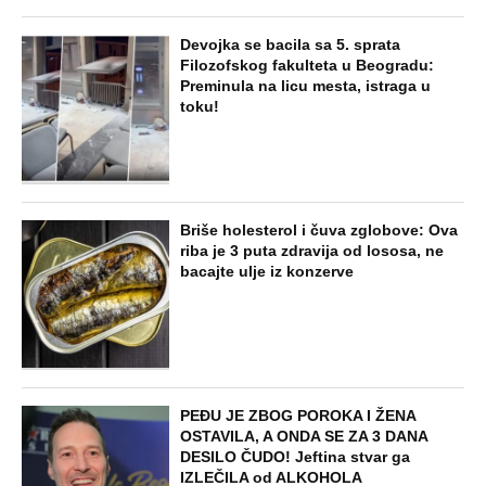
Devojka se bacila sa 5. sprata
Filozofskog fakulteta u Beogradu:
Preminula na licu mesta, istraga u
toku!
Briše holesterol i čuva zglobove: Ova
riba je 3 puta zdravija od lososa, ne
bacajte ulje iz konzerve
PEĐU JE ZBOG POROKA I ŽENA
OSTAVILA, A ONDA SE ZA 3 DANA
DESILO ČUDO! Jeftina stvar ga
IZLEČILA od ALKOHOLA