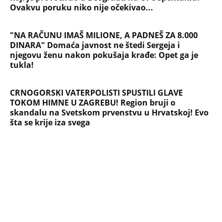
Ovakvu poruku niko nije očekivao...
"NA RAČUNU IMAŠ MILIONE, A PADNEŠ ZA 8.000
DINARA" Domaća javnost ne štedi Sergeja i
njegovu ženu nakon pokušaja krađe: Opet ga je
tukla!
CRNOGORSKI VATERPOLISTI SPUSTILI GLAVE
TOKOM HIMNE U ZAGREBU! Region bruji o
skandalu na Svetskom prvenstvu u Hrvatskoj! Evo
šta se krije iza svega