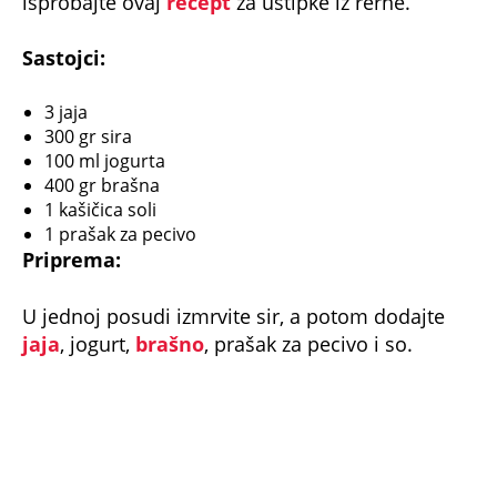
isprobajte ovaj
recept
za uštipke iz rerne.
Sastojci:
3 jaja
300 gr sira
100 ml jogurta
400 gr brašna
1 kašičica soli
1 prašak za pecivo
Priprema:
U jednoj posudi izmrvite sir, a potom dodajte
jaja
, jogurt,
brašno
, prašak za pecivo i so.