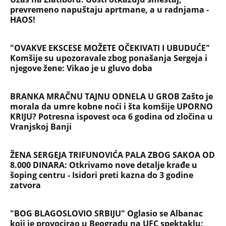
prevremeno napuštaju aprtmane, a u radnjama -
HAOS!
"OVAKVE EKSCESE MOŽETE OČEKIVATI I UBUDUĆE"
Komšije su upozoravale zbog ponašanja Sergeja i
njegove žene: Vikao je u gluvo doba
BRANKA MRAČNU TAJNU ODNELA U GROB Zašto je
morala da umre kobne noći i šta komšije UPORNO
KRIJU? Potresna ispovest oca 6 godina od zločina u
Vranjskoj Banji
ŽENA SERGEJA TRIFUNOVIĆA PALA ZBOG SAKOA OD
8.000 DINARA: Otkrivamo nove detalje krađe u
šoping centru - Isidori preti kazna do 3 godine
zatvora
"BOG BLAGOSLOVIO SRBIJU" Oglasio se Albanac
koji je provocirao u Beogradu na UFC spektaklu: