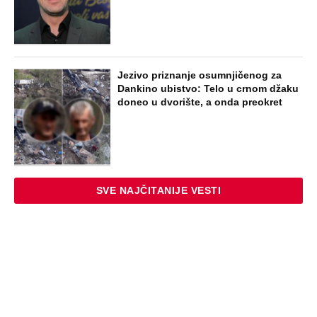
Jezivo priznanje osumnjičenog za
Dankino ubistvo: Telo u crnom džaku
doneo u dvorište, a onda preokret
SVE NAJČITANIJE VESTI