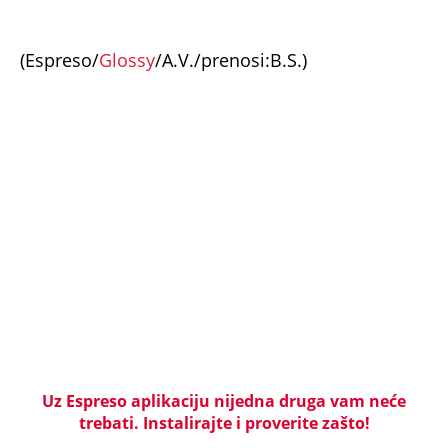
(Espreso/
Glossy
/A.V./prenosi:B.S.)
Uz Espreso aplikaciju nijedna druga vam neće
trebati. Instalirajte i proverite zašto!