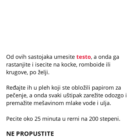
Od ovih sastojaka umesite
testo
, a onda ga
rastanjite i isecite na kocke, romboide ili
krugove, po želji.
Ređajte ih u pleh koji ste obložili papirom za
pečenje, a onda svaki uštipak zarežite odozgo i
premažite mešavinom mlake vode i ulja.
Pecite oko 25 minuta u rerni na 200 stepeni.
NE PROPUSTITE