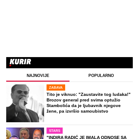
NAJNOVIJE
POPULARNO
ZABAVA
Tito je viknuo: "Zaustavite tog ludaka!"
Brozov general pred svima optužio
Stambolića da je ljubavnik njegove
žene, pa izvršio samoubistvo
STARS
"INDIRA RADIĆ JE IMALA ODNOSE SA