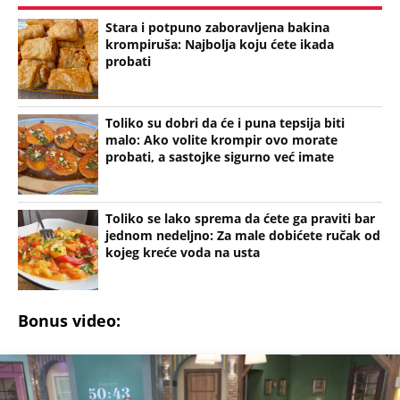
Stara i potpuno zaboravljena bakina
krompiruša: Najbolja koju ćete ikada
probati
Toliko su dobri da će i puna tepsija biti
malo: Ako volite krompir ovo morate
probati, a sastojke sigurno već imate
Toliko se lako sprema da ćete ga praviti bar
jednom nedeljno: Za male dobićete ručak od
kojeg kreće voda na usta
Bonus video: