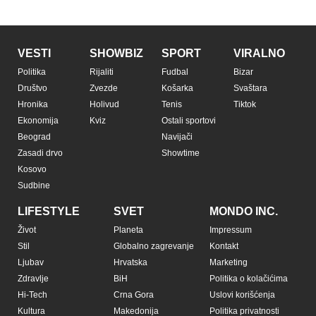
VESTI
SHOWBIZ
SPORT
VIRALNO
Politika
Rijaliti
Fudbal
Bizar
Društvo
Zvezde
Košarka
Svaštara
Hronika
Holivud
Tenis
Tiktok
Ekonomija
Kviz
Ostali sportovi
Beograd
Navijači
Zasadi drvo
Showtime
Kosovo
Sudbine
LIFESTYLE
SVET
MONDO INC.
Život
Planeta
Impressum
Stil
Globalno zagrevanje
Kontakt
Ljubav
Hrvatska
Marketing
Zdravlje
BiH
Politika o kolačićima
Hi-Tech
Crna Gora
Uslovi korišćenja
Kultura
Makedonija
Politika privatnosti