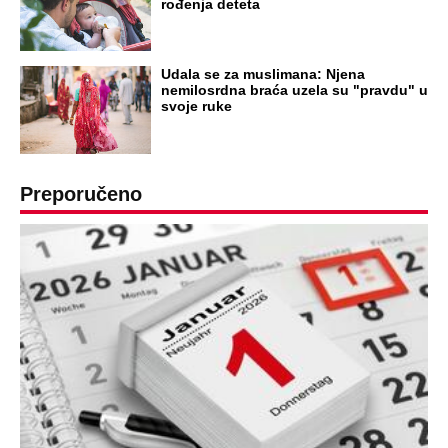
rođenja deteta
Udala se za muslimana: Njena
nemilosrdna braća uzela su "pravdu" u
svoje ruke
Preporučeno