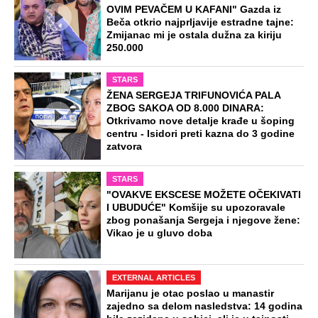
OVIM PEVAČEM U KAFANI" Gazda iz
Beča otkrio najprljavije estradne tajne:
Zmijanac mi je ostala dužna za kiriju
250.000
STARS
ŽENA SERGEJA TRIFUNOVIĆA PALA
ZBOG SAKOA OD 8.000 DINARA:
Otkrivamo nove detalje krađe u šoping
centru - Isidori preti kazna do 3 godine
zatvora
STARS
"OVAKVE EKSCESE MOŽETE OČEKIVATI
I UBUDUĆE" Komšije su upozoravale
zbog ponašanja Sergeja i njegove žene:
Vikao je u gluvo doba
EXTERNAL ARTICLES
Marijanu je otac poslao u manastir
zajedno sa delom nasledstva: 14 godina