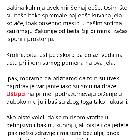
Bakina kuhinja uvek miriše najlepše. Osim što
su naše bake spremale najlepša kuvana jela i
kolače, ipak posebno mesto u našim srcima
zauzimaju đakonije od testa čiji bi mirisi začas
ispunili prostoriju.
Krofne, pite, uštipci: skoro da polazi voda na
usta prilikom samog pomena na ova jela.
Ipak, moramo da priznamo da to nisu uvek
najzdravije varijante iako su srcu najdraže.
Uštipci
na primer podrazumevaju prženje u
dubokom ulju i baš su zbog toga tako i ukusni.
Ako biste voleli da se mirisom vratite u
detinjstvo i bakinu kuhinju, ali biste i da jedete
ipak nešto zdravije i maltene bez ulja, onda