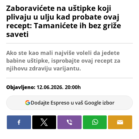
Zaboravićete na uštipke koji
plivaju u ulju kad probate ovaj
recept: Tamanićete ih bez griže
saveti
Ako ste kao mali najviše voleli da jedete
babine uštipke, isprobajte ovaj recept za
njihovu zdraviju varijantu.
Objavljeno:
12.06.2026. 20:00h
Bojana
Dodajte Espreso u vaš Google izbor
Savić