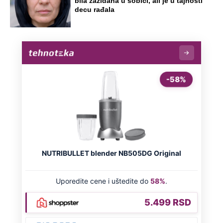
bila zazidana u sobici, ali je u tajnosti
decu rađala