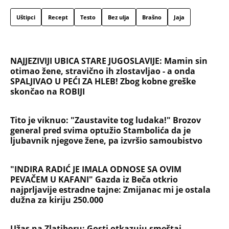
Uštipci
Recept
Testo
Bez ulja
Brašno
Jaja
NAJJEZIVIJI UBICA STARE JUGOSLAVIJE: Mamin sin
otimao žene, stravično ih zlostavljao - a onda
SPALJIVAO U PEĆI ZA HLEB! Zbog kobne greške
skončao na ROBIJI
Tito je viknuo: "Zaustavite tog ludaka!" Brozov
general pred svima optužio Stambolića da je
ljubavnik njegove žene, pa izvršio samoubistvo
"INDIRA RADIĆ JE IMALA ODNOSE SA OVIM
PEVAČEM U KAFANI" Gazda iz Beča otkrio
najprljavije estradne tajne: Zmijanac mi je ostala
dužna za kiriju 250.000
Užas na Zlatiboru: Gosti otkazuju smeštaj,