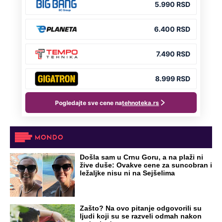
Došla sam u Crnu Goru, a na plaži ni
žive duše: Ovakve cene za suncobran i
ležaljke nisu ni na Sejšelima
Zašto? Na ovo pitanje odgovorili su
ljudi koji su se razveli odmah nakon