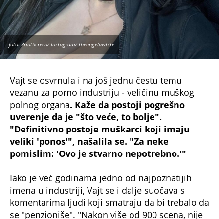
foto: PrintScreen/ Instagram/ theangelawhite
Vajt se osvrnula i na još jednu čestu temu
vezanu za porno industriju - veličinu muškog
polnog organa
. Kaže da postoji pogrešno
uverenje da je "što veće, to bolje".
"Definitivno postoje muškarci koji imaju
veliki 'ponos'", našalila se. "Za neke
pomislim: 'Ovo je stvarno nepotrebno.'"
Iako je već godinama jedno od najpoznatijih
imena u industriji, Vajt se i dalje suočava s
komentarima ljudi koji smatraju da bi trebalo da
se "penzioniše". "Nakon više od 900 scena, nije