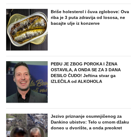
Briše holesterol i čuva zglobove: Ova
riba je 3 puta zdravija od lososa, ne
bacajte ulje iz konzerve
PEĐU JE ZBOG POROKA I ŽENA
OSTAVILA, A ONDA SE ZA 3 DANA
DESILO ČUDO! Jeftina stvar ga
IZLEČILA od ALKOHOLA
Jezivo priznanje osumnjičenog za
Dankino ubistvo: Telo u crnom džaku
doneo u dvorište, a onda preokret