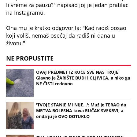
li vreme za pauzu?" napisao joj je jedan pratilac
na Instagramu.
Ona mu je kratko odgovorila: "Kad radiš posao
koji voliš, nemaš osećaj da radiš ni dana u
životu."
NE PROPUSTITE
OVAJ PREDMET IZ KUĆE SVE NAS TRUJE!
Glavno je ŽARIŠTE BUĐI i GLJIVICA, a niko ga
NE ČISTI redovno
'TVOJE STANJE MI NIJE...': Muž je TERAO da
MRTVA BOLESNA kuva RUČAK SVEKRVI, a
onda ju je OVO DOTUKLO