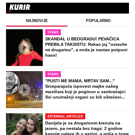
NAJNOVIJE
POPULARNO
STARS
SKANDAL U BEOGRADU! PEVAČICA
PREBILA TAKSISTU: Rekao joj "ostavite
mi drugaricu", a onda je nastao potpuni
haos!
STARS
"PUSTI ME MAMA, MRTAV SAM..."
Srceparajuća ispovest majke našeg
muzičara koji je poginuo u saobraćajci:
Svi unutrašnji organi su bili oštećeni...
EXTERNAL ARTICLES
Danijela je sa drugaricom krenula na
jezero, pa nestala bez traga: 2 godine
kasnije nalaze ih u pećini, a priča o tome