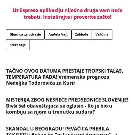
Uz Espreso aplikaciju nijedna druga vam neće
trebati. Instalirajte i proverite zašto!
Glumica za odrasle
Anđela Vajt
Zablude
Veličina
Stereotipi
TAČNO OVOG DATUMA PRESTAJE TROPSKI TALAS,
TEMPERATURA PADA! Vremenska prognoza
Nedeljka Todorovića za Kurir
MISTERIJA ZBOG NESREĆE PREDSEDNICE SLOVENIJE!
Bivši šef obaveštajaca se oglasio - Ko je bio u
kombiju sa njom u trenutku sudara?
SKANDAL U BEOGRADU! PEVAČICA PREBILA
TAKSISTU: Rekao joj "ostavite mi drugaricu", a