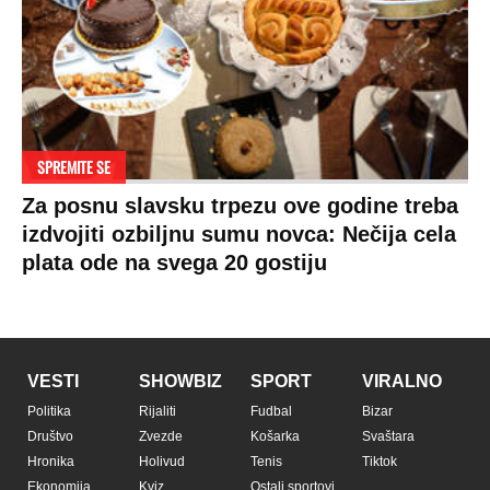
SPREMITE SE
Za posnu slavsku trpezu ove godine treba
izdvojiti ozbiljnu sumu novca: Nečija cela
plata ode na svega 20 gostiju
VESTI
SHOWBIZ
SPORT
VIRALNO
Politika
Rijaliti
Fudbal
Bizar
Društvo
Zvezde
Košarka
Svaštara
Hronika
Holivud
Tenis
Tiktok
Ekonomija
Kviz
Ostali sportovi