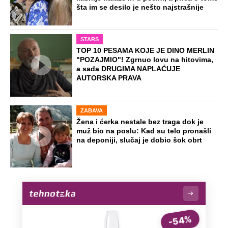
šta im se desilo je nešto najstrašnije
STARS
TOP 10 PESAMA KOJE JE DINO MERLIN
"POZAJMIO"! Zgrnuo lovu na hitovima,
a sada DRUGIMA NAPLAĆUJE
AUTORSKA PRAVA
ZABAVA
Žena i ćerka nestale bez traga dok je
muž bio na poslu: Kad su telo pronašli
na deponiji, slučaj je dobio šok obrt