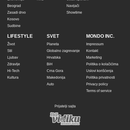
Beograd
Navijači
Zasadi drvo
Showtime
Kosovo
Sudbine
LIFESTYLE
SVET
MONDO INC.
Život
Planeta
Impressum
Stil
Globalno zagrevanje
Kontakt
Ljubav
Hrvatska
Marketing
Zdravlje
BiH
Politika o kolačićima
Hi-Tech
Crna Gora
Uslovi korišćenja
Kultura
Makedonija
Politika privatnosti
Auto
Privacy policy
Terms of service
Prijatelji sajta