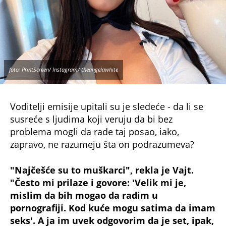
foto: PrintScreen/ Instagram/ theangelawhite
Voditelji emisije upitali su je sledeće - da li se
susreće s ljudima koji veruju da bi bez
problema mogli da rade taj posao, iako,
zapravo, ne razumeju šta on podrazumeva?
"Najčešće su to muškarci", rekla je Vajt.
"Često mi prilaze i govore: 'Velik mi je,
mislim da bih mogao da radim u
pornografiji. Kod kuće mogu satima da imam
seks'. A ja im uvek odgovorim da je set, ipak,