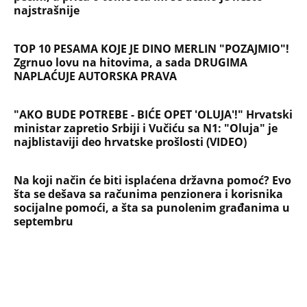
najstrašnije
TOP 10 PESAMA KOJE JE DINO MERLIN "POZAJMIO"!
Zgrnuo lovu na hitovima, a sada DRUGIMA
NAPLAĆUJE AUTORSKA PRAVA
"AKO BUDE POTREBE - BIĆE OPET 'OLUJA'!" Hrvatski
ministar zapretio Srbiji i Vučiću sa N1: "Oluja" je
najblistaviji deo hrvatske prošlosti (VIDEO)
Na koji način će biti isplaćena državna pomoć? Evo
šta se dešava sa računima penzionera i korisnika
socijalne pomoći, a šta sa punolenim građanima u
septembru