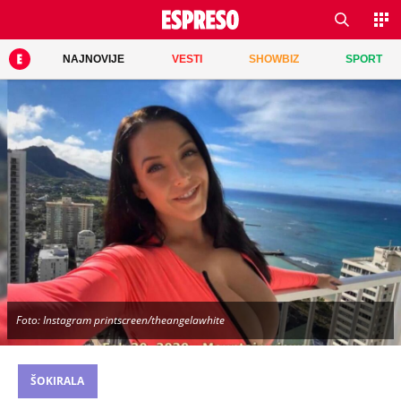
NAJNOVIJE
VESTI
SHOWBIZ
SPORT
Foto: Instagram printscreen/theangelawhite
ŠOKIRALA