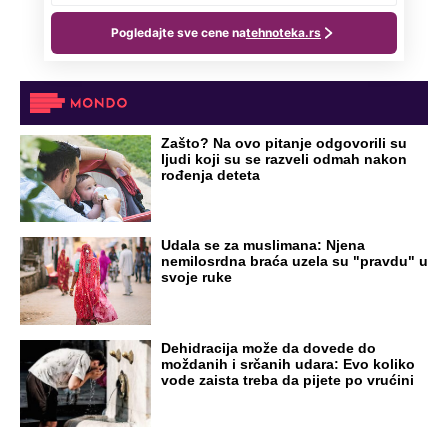
Zašto? Na ovo pitanje odgovorili su
ljudi koji su se razveli odmah nakon
rođenja deteta
Udala se za muslimana: Njena
nemilosrdna braća uzela su "pravdu" u
svoje ruke
Dehidracija može da dovede do
moždanih i srčanih udara: Evo koliko
vode zaista treba da pijete po vrućini