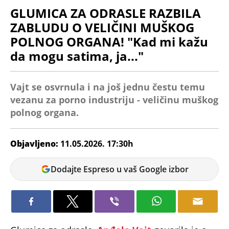
GLUMICA ZA ODRASLE RAZBILA
ZABLUDU O VELIČINI MUŠKOG
POLNOG ORGANA! "Kad mi kažu
da mogu satima, ja..."
Vajt se osvrnula i na još jednu čestu temu
vezanu za porno industriju - veličinu muškog
polnog organa.
Objavljeno:
11.05.2026. 17:30h
Vanja
Dodajte Espreso u vaš Google izbor
Pejić