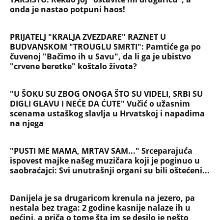
onda je nastao potpuni haos!
PRIJATELJ "KRALJA ZVEZDARE" RAZNET U
BUDVANSKOM "TROUGLU SMRTI": Pamtiće ga po
čuvenoj "Bačimo ih u Savu", da li ga je ubistvo
"crvene beretke" koštalo života?
"U ŠOKU SU ZBOG ONOGA ŠTO SU VIDELI, SRBI SU
DIGLI GLAVU I NEĆE DA ĆUTE" Vučić o užasnim
scenama ustaškog slavlja u Hrvatskoj i napadima
na njega
"PUSTI ME MAMA, MRTAV SAM..." Srceparajuća
ispovest majke našeg muzičara koji je poginuo u
saobraćajci: Svi unutrašnji organi su bili oštećeni...
Danijela je sa drugaricom krenula na jezero, pa
nestala bez traga: 2 godine kasnije nalaze ih u
pećini, a priča o tome šta im se desilo je nešto