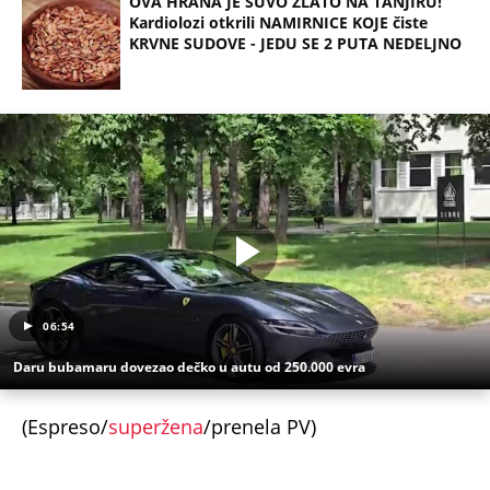
OVA HRANA JE SUVO ZLATO NA TANJIRU!
Kardiolozi otkrili NAMIRNICE KOJE čiste
KRVNE SUDOVE - JEDU SE 2 PUTA NEDELJNO
06:54
Daru bubamaru dovezao dečko u autu od 250.000 evra
(Espreso/
superžena
/prenela PV)