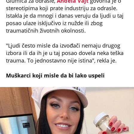
Glumica za odrasle,
Anđela Vajt
govorila je o
stereotipima koji prate industriju za odrasle.
Istakla je da mnogi i danas veruju da ljudi u taj
posao ulaze isključivo iz nužde ili zbog
traumatičnih životnih okolnosti.
"Ljudi često misle da izvođači nemaju drugog
izbora ili da ih je u taj posao dovela neka teška
trauma. To jednostavno nije istina", rekla je.
Muškarci koji misle da bi lako uspeli