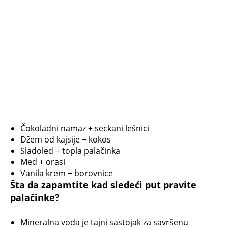
Sladoled + topla palačinka
Med + orasi
Vanila krem + borovnice
Šta da zapamtite kad sledeći put pravite
palačinke?
Mineralna voda je tajni sastojak za savršenu
teksturu
Testo mora da odstoji – to je ključ elastičnosti
Kombinujte punjenja za efekat iznenađenja
Ne preterujte sa uljem – palačinke treba da budu
lagane
Prva palačinka je test – ne očajavajte ako ne uspe
NE PROPUSTITE
Sočna pita zbog koje će vam ići voda na
usta: Dugo ništa bolje niste probali, recept
će vam tražiti baš svi