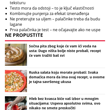
Ruska salata koju morate probati: Svaka
domaćica mora da ima ovaj recept, u ovome
je tajna savršenog ukusa
Hleb bez kvasca biće vaš izbor u mnogim
situacijama: Uspeva apsolutno svima, ovo
nikako ne smete preskočiti
Bonus video:
01:43