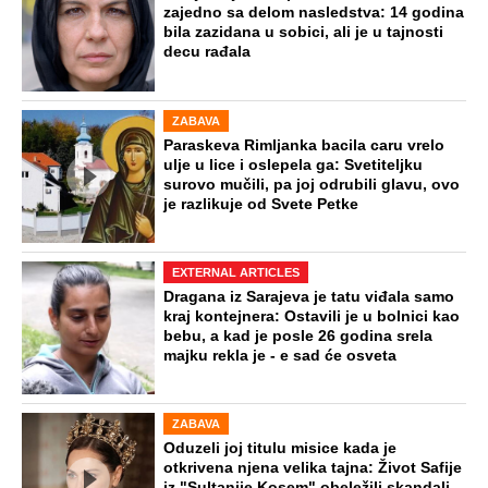
Došla sam u Crnu Goru, a na plaži ni
žive duše: Ovakve cene za suncobran i
ležaljke nisu ni na Sejšelima
Zašto? Na ovo pitanje odgovorili su
ljudi koji su se razveli odmah nakon
rođenja deteta