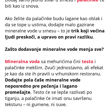
biti kao iz snova.
Ako želite da palačinke budu lagane kao oblak i
da se tope u ustima, dodajte malo gazirane
mineralne vode u smesu – to je
trik koji većina
ljudi preskoči, a upravo on pravi razliku
.
Zašto dodavanje mineralne vode menja sve?
Mineralna voda
sa mehurićima čini
testo
i
palačinke mekšim. Zvuči jednostavno, ali efekat
je kao da ste ih pravili u vrhunskom restoranu.
Dodajte pola čaše mineralne vode
neposredno pre pečenja i lagano
promešajte
. Testo će se lepše razlivati po
tiganju, a palačinke će imati onu savršenu
teksturu – ni gumene, ni suve.