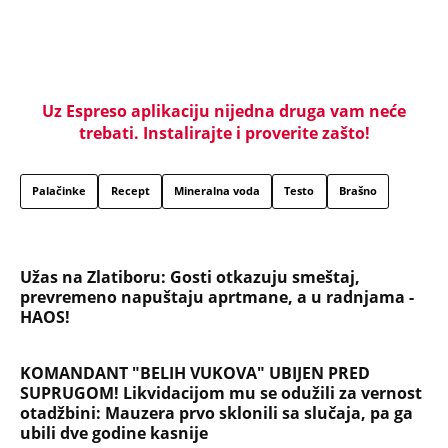
posle 26 godina srela majku rekla je - e sad će
osveta
SAOBRAĆAJKE, PUCNJAVE, NARKOTICI, SILOVANJE
Sin Halke Paldum bio je u ZATVORU: "Ne želim da
ga vidim dok ne ode na lečenje"
Oduzeli joj titulu misice kada je otkrivena njena
velika tajna: Život Safije iz "Sultanije Kosem"
obeležili skandali, a evo kako danas izgleda
SKINULA SE NAJZGODNIJA SRPSKA SPORTISTKINJA!
Supruga slavnog košarkaša raspametila u
minijaturnom bikiniju, svi gledaju u jedan detalj!
(FOTO)
Da li je danas Trnova ili Sveta Petka Rimljanka?
Mnogi Srbi su u zabludi - evo koju svetiteljku SPC i
vernici zapravo obeležavaju 8. avgusta i zašto joj