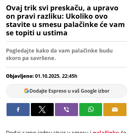
Ovaj trik svi preskaču, a upravo
on pravi razliku: Ukoliko ovo
stavite u smesu palačinke će vam
se topiti u ustima
Pogledajte kako da vam palačinke budu
skoro pa savršene.
Objavljeno:
01.10.2025. 22:45h
Bojana
Dodajte Espreso u vaš Google izbor
Savić
Dodaj samo jednu stvar u smesu i
palačinke
će