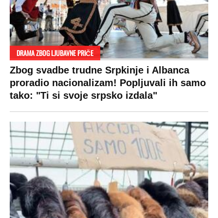
VESTI
SHOWBIZ
SPORT
VIRALNO
Politika
Rijaliti
Fudbal
Bizar
Društvo
Zvezde
Košarka
Svaštara
Hronika
Holivud
Tenis
Tiktok
Ekonomija
Kviz
Ostali sportovi
Beograd
Navijači
Zasadi drvo
Showtime
Kosovo
Sudbine
LIFESTYLE
SVET
MONDO INC.
Život
Planeta
Impressum
Stil
Globalno zagrevanje
Kontakt
Ljubav
Hrvatska
Marketing
Zdravlje
BiH
Politika o kolačićima
Hi-Tech
Crna Gora
Uslovi korišćenja
Kultura
Makedonija
Politika privatnosti
Auto
Privacy policy