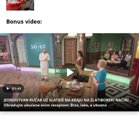
JEDNOSTVAN RUČAK UZ SLATKIŠ NA KRAJU NA ZLATIBORSKI NAČIN!
Obradujte ukućane ovim receptom: Brzo, lako, a ukusno
(Espreso/
Krstarica
/prenosi:B.S.)
Uz Espreso aplikaciju nijedna druga vam neće
trebati. Instalirajte i proverite zašto!
Palačinke
Recept
Mineralna voda
Testo
Brašno
Užas na Zlatiboru: Gosti otkazuju smeštaj,
prevremeno napuštaju aprtmane, a u radnjama -
HAOS!