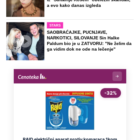
Udala se za muslimana: Njena
nemilosrdna braća uzela su "pravdu" u
svoje ruke
Preporučeno