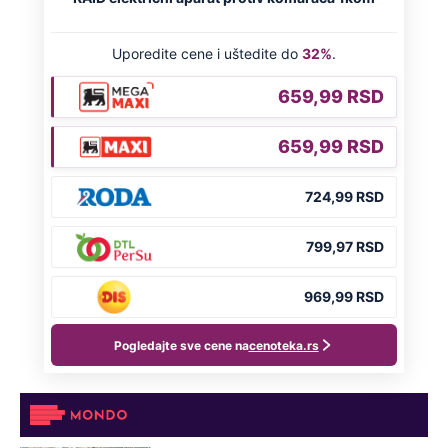
NA VREME SVE
Ovo su neradni dani početkom 2026.
godine: Organizujte sebi mini odmor od
čak četiri slobodna dana
OD NAVODNOG HEROJA DO BRUTALNOG UBICE
GENERAL IVAN STRELJAO SRBE, A