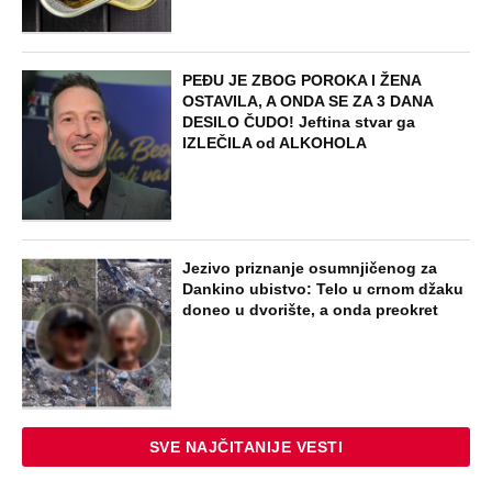
je razlikuje od Svete Petke
EXTERNAL ARTICLES
Dragana iz Sarajeva je tatu viđala samo
kraj kontejnera: Ostavili je u bolnici kao
bebu, a kad je posle 26 godina srela
majku rekla je - e sad će osveta
ZABAVA
Oduzeli joj titulu misice kada je
otkrivena njena velika tajna: Život Safije
iz "Sultanije Kosem" obeležili skandali,
a evo kako danas izgleda
STARS
SAOBRAĆAJKE, PUCNJAVE,
NARKOTICI, SILOVANJE Sin Halke
Paldum bio je u ZATVORU: "Ne želim da
ga vidim dok ne ode na lečenje"