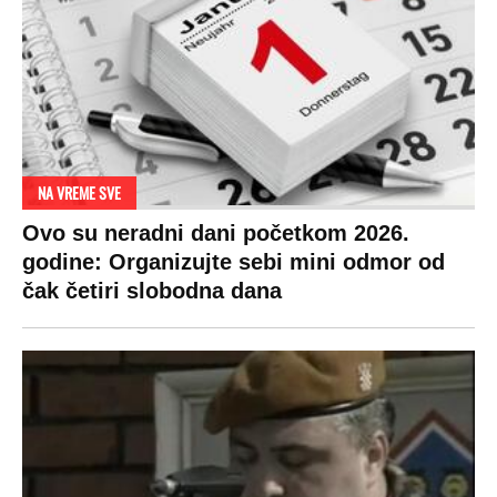
tako: "Ti si svoje srpsko izdala"
RAJ!
Žene u Srbiji su poludele za njima,
ogledaju se, bacaju pare: Ovde bunde
koštaju 100 evra, a neke i 2.000 dinara!