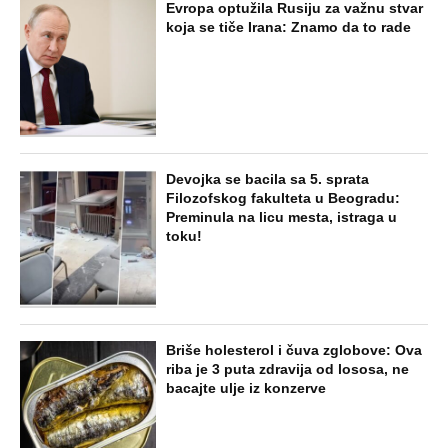
NAJNOVIJE
POPULARNO
EXTERNAL ARTICLES
Marijanu je otac poslao u manastir
zajedno sa delom nasledstva: 14 godina
bila zazidana u sobici, ali je u tajnosti
decu rađala
ZABAVA
Paraskeva Rimljanka bacila caru vrelo
ulje u lice i oslepela ga: Svetiteljku
surovo mučili, pa joj odrubili glavu, ovo