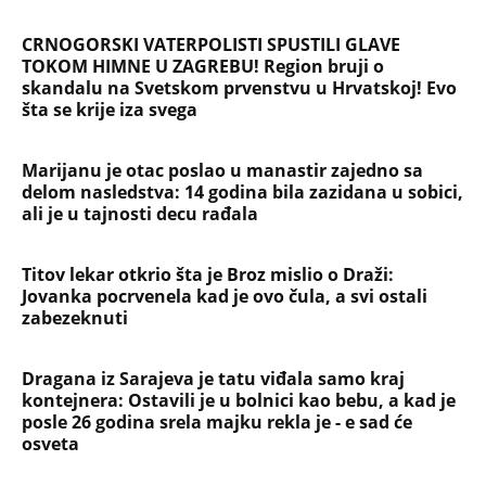
se mole
NAJČITANIJE
NAJNOVIJE
Evropa optužila Rusiju za važnu stvar
koja se tiče Irana: Znamo da to rade