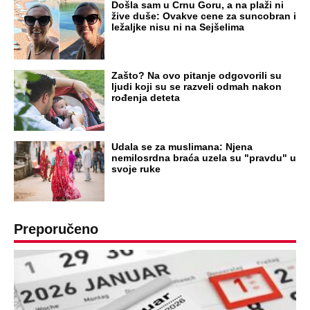
HRVATI GA SLAVILI KAO HEROJA KNINA:
Par godina kasnije išao od kuće do kuće i
UBIJAO!
DRAMA ZBOG LJUBAVNE PRIČE
Zbog svadbe trudne Srpkinje i Albanca
proradio nacionalizam! Popljuvali ih samo