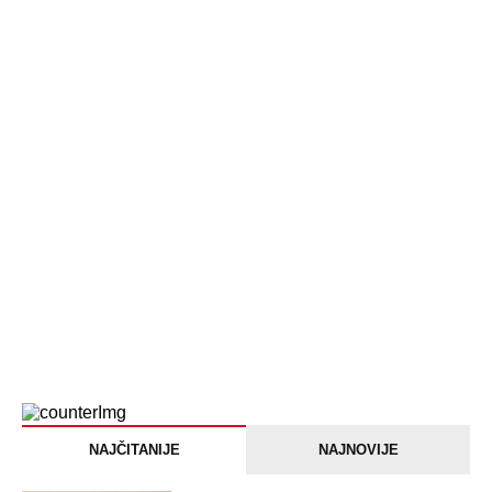
Jezivo priznanje osumnjičenog za
Dankino ubistvo: Telo u crnom džaku
doneo u dvorište, a onda preokret
SVE NAJČITANIJE VESTI