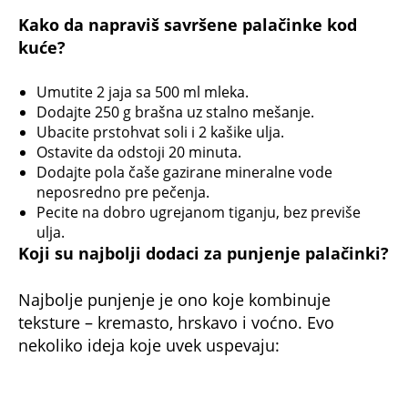
Kako da napraviš savršene palačinke kod
kuće?
Umutite 2 jaja sa 500 ml mleka.
Dodajte 250 g brašna uz stalno mešanje.
Ubacite prstohvat soli i 2 kašike ulja.
Ostavite da odstoji 20 minuta.
Dodajte pola čaše gazirane mineralne vode
neposredno pre pečenja.
Pecite na dobro ugrejanom tiganju, bez previše
ulja.
Koji su najbolji dodaci za punjenje palačinki?
Najbolje punjenje je ono koje kombinuje
teksture – kremasto, hrskavo i voćno. Evo
nekoliko ideja koje uvek uspevaju:
Čokoladni namaz + seckani lešnici
Džem od kajsije + kokos