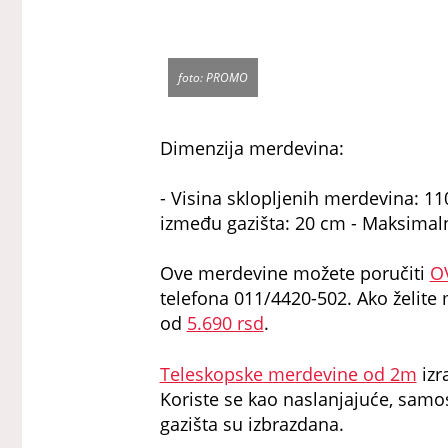
foto: PROMO
Dimenzija merdevina:
- Visina sklopljenih merdevina: 11
između gazišta: 20 cm - Maksimaln
Ove merdevine možete poručiti
O
telefona 011/4420-502. Ako želite 
od
5.690 rsd
.
Teleskopske merdevine od 2m
izr
Koriste se kao naslanjajuće, samos
gazišta su izbrazdana.