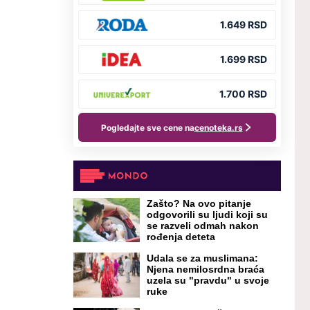
Zašto? Na ovo pitanje
odgovorili su ljudi koji su
se razveli odmah nakon
rođenja deteta
Udala se za muslimana:
Njena nemilosrdna braća
uzela su "pravdu" u svoje
ruke