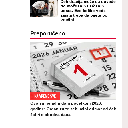
Dehidracija može da dovede
do moždanih i srčanih
udara: Evo koliko vode
zaista treba da pijete po
vrućini
Preporučeno
NA VREME SVE
Ovo su neradni dani početkom 2026.
godine: Organizujte sebi mini odmor od čak
četiri slobodna dana