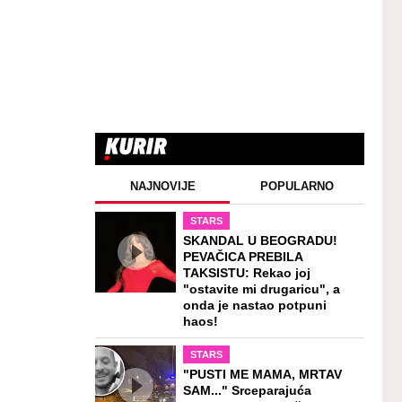
NAJNOVIJE
POPULARNO
STARS
SKANDAL U BEOGRADU!
PEVAČICA PREBILA
TAKSISTU: Rekao joj
"ostavite mi drugaricu", a
onda je nastao potpuni
haos!
STARS
"PUSTI ME MAMA, MRTAV
SAM..." Srceparajuća