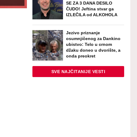
SE ZA 3 DANA DESILO
ČUDO! Jeftina stvar ga
IZLEČILA od ALKOHOLA
Jezivo priznanje
osumnjičenog za Dankino
ubistvo: Telo u crnom
džaku doneo u dvorište, a
onda preokret
SVE NAJČITANIJE VESTI