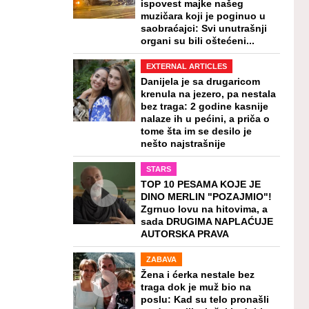
ispovest majke našeg
muzičara koji je poginuo u
saobraćajci: Svi unutrašnji
organi su bili oštećeni...
EXTERNAL ARTICLES
Danijela je sa drugaricom
krenula na jezero, pa nestala
bez traga: 2 godine kasnije
nalaze ih u pećini, a priča o
tome šta im se desilo je
nešto najstrašnije
STARS
TOP 10 PESAMA KOJE JE
DINO MERLIN "POZAJMIO"!
Zgrnuo lovu na hitovima, a
sada DRUGIMA NAPLAĆUJE
AUTORSKA PRAVA
ZABAVA
Žena i ćerka nestale bez
traga dok je muž bio na
poslu: Kad su telo pronašli