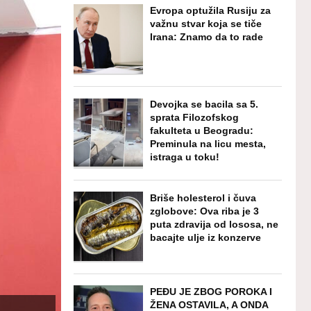
Evropa optužila Rusiju za
važnu stvar koja se tiče
Irana: Znamo da to rade
Devojka se bacila sa 5.
sprata Filozofskog
fakulteta u Beogradu:
Preminula na licu mesta,
istraga u toku!
Briše holesterol i čuva
zglobove: Ova riba je 3
puta zdravija od lososa, ne
bacajte ulje iz konzerve
PEĐU JE ZBOG POROKA I
ŽENA OSTAVILA, A ONDA