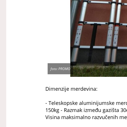
foto: PROMO
Dimenzije merdevina:
- Teleskopske aluminijumske merd
150kg - Razmak između gazišta 30
Visina maksimalno razvučenih merd