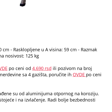
0 cm - Rasklopljene u A visina: 59 cm - Razmak
a nosivost: 125 kg
VDE
po ceni od
4.690 rsd
ili pozivom na broj
merdevine sa 4 gazišta, poručite ih
OVDE
po ceni
ađene su od aluminijuma otpornog na koroziju.
tojeće i na izvlačenje. Radi bolje bezbednosti