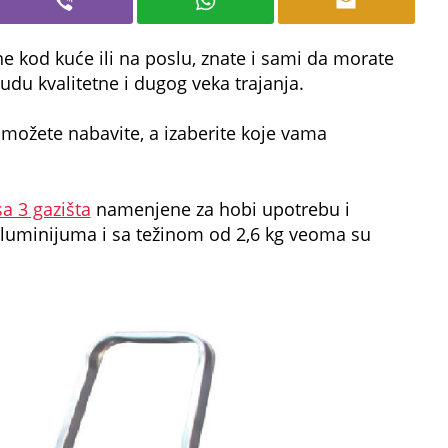
 kod kuće ili na poslu, znate i sami da morate
udu kvalitetne i dugog veka trajanja.
možete nabavite, a izaberite koje vama
a 3 gazišta
namenjene za hobi upotrebu i
luminijuma i sa težinom od 2,6 kg veoma su