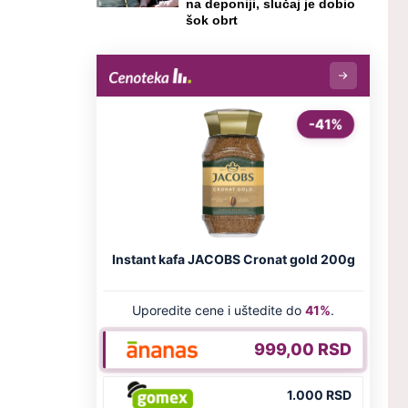
na deponiji, slučaj je dobio
šok obrt