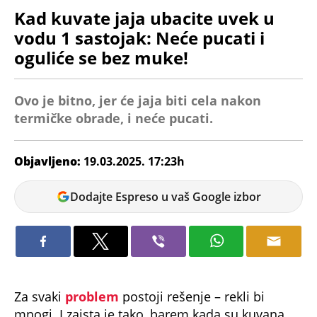
Kad kuvate jaja ubacite uvek u
vodu 1 sastojak: Neće pucati i
oguliće se bez muke!
Ovo je bitno, jer će jaja biti cela nakon
termičke obrade, i neće pucati.
Objavljeno:
19.03.2025. 17:23h
Dunja
Dodajte Espreso u vaš Google izbor
Čavić
Za svaki
problem
postoji rešenje – rekli bi
mnogi. I zaista je tako, barem kada su kuvana
jaja
u pitanju. Ovde se radi o fantastičnom triku