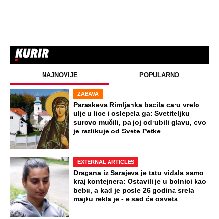
iz "Sultanije Kosem" obeležili skandali,
a evo kako danas izgleda
STARS
"ODSEĆI ĆU TI JEZIK, UNIŠTITI ŽIVOT I
BRAK" Poslušajte glasovne poruke Ane
Nikolić: Besna i nezaustavljiva uputila
brutalne uvrede i pretnje Slobinoj Jeleni
STARS
U ELITI 10 BIĆE NEVIĐEN HAOS! Ovo su
do sada potvrđeni učesnici, stari računi
dolaze na naplatu, a stiže i stari vuk
rijalitija