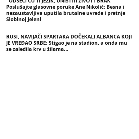
NAJČITANIJE
NAJNOVIJE
Evropa optužila Rusiju za važnu stvar
koja se tiče Irana: Znamo da to rade
Devojka se bacila sa 5. sprata
Filozofskog fakulteta u Beogradu:
Preminula na licu mesta, istraga u
toku!