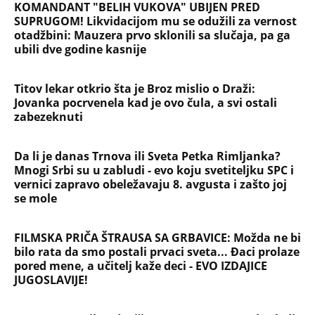
se mole
FILMSKA PRIČA ŠTRAUSA SA GRBAVICE: Možda ne bi
bilo rata da smo postali prvaci sveta... Đaci prolaze
pored mene, a učitelj kaže deci - EVO IZDAJICE
JUGOSLAVIJE!
Nevreme za vikend stiže u ova mesta, a onda sledi
novi udar vrućine! Nedeljko Todorović otkrio kad
tačno pada temperatura - Detaljna prognoza do
kraja leta
Dragana iz Sarajeva je tatu viđala samo kraj
kontejnera: Ostavili je u bolnici kao bebu, a kad je
posle 26 godina srela majku rekla je - e sad će
osveta
Oduzeli joj titulu misice kada je otkrivena njena
velika tajna: Život Safije iz "Sultanije Kosem"