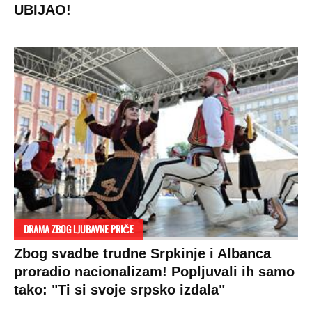
RAJ!
Žene u Srbiji su poludele za njima,
ogledaju se, bacaju pare: Ovde bunde
koštaju 100 evra, a neke i 2.000 dinara!