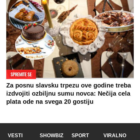
Ekonomija
Kviz
Ostali sportovi
Beograd
Navijači
Zasadi drvo
Showtime
Kosovo
Sudbine
LIFESTYLE
SVET
MONDO INC.
Život
Planeta
Impressum
Stil
Globalno zagrevanje
Kontakt
Ljubav
Hrvatska
Marketing
Zdravlje
BiH
Politika o kolačićima
Hi-Tech
Crna Gora
Uslovi korišćenja
Kultura
Makedonija
Politika privatnosti
Auto
Privacy policy
Terms of service
Prijatelji sajta