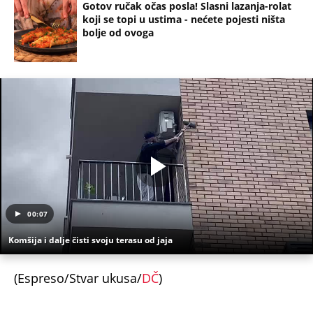
koji se topi u ustima - nećete pojesti ništa
bolje od ovoga
00:07
Komšija i dalje čisti svoju terasu od jaja
(Espreso/Stvar ukusa/
DČ
)