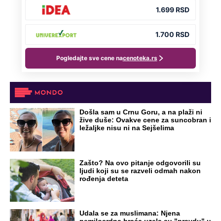
Preporučeno
NA VREME SVE
Ovo su neradni dani početkom 2026.
godine: Organizujte sebi mini odmor od
čak četiri slobodna dana