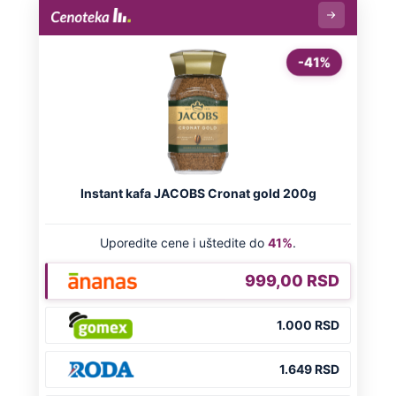
Došla sam u Crnu Goru, a na plaži ni
žive duše: Ovakve cene za suncobran i
ležaljke nisu ni na Sejšelima
Zašto? Na ovo pitanje odgovorili su
ljudi koji su se razveli odmah nakon
rođenja deteta
Udala se za muslimana: Njena
nemilosrdna braća uzela su "pravdu" u
svoje ruke