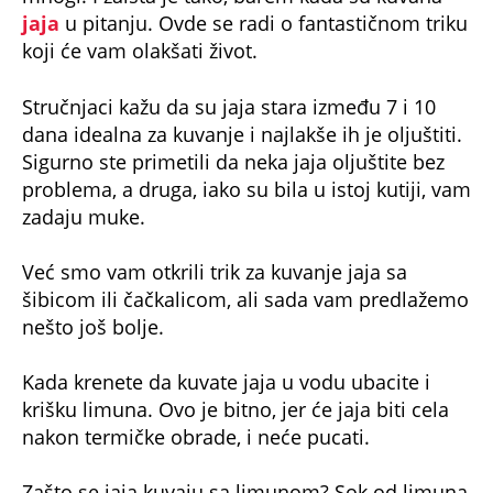
koji će vam olakšati život.
Stručnjaci kažu da su jaja stara između 7 i 10
dana idealna za kuvanje i najlakše ih je oljuštiti.
Sigurno ste primetili da neka jaja oljuštite bez
problema, a druga, iako su bila u istoj kutiji, vam
zadaju muke.
Već smo vam otkrili trik za kuvanje jaja sa
šibicom ili čačkalicom, ali sada vam predlažemo
nešto još bolje.
Kada krenete da kuvate jaja u vodu ubacite i
krišku limuna. Ovo je bitno, jer će jaja biti cela
nakon termičke obrade, i neće pucati.
Zašto se jaja kuvaju sa limunom? Sok od limuna