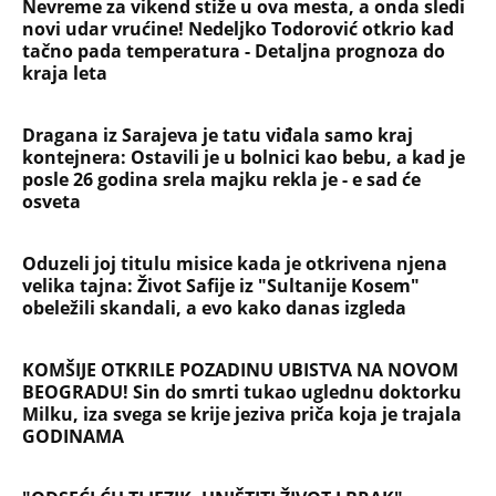
obeležili skandali, a evo kako danas izgleda
KOMŠIJE OTKRILE POZADINU UBISTVA NA NOVOM
BEOGRADU! Sin do smrti tukao uglednu doktorku
Milku, iza svega se krije jeziva priča koja je trajala
GODINAMA
"ODSEĆI ĆU TI JEZIK, UNIŠTITI ŽIVOT I BRAK"
Poslušajte glasovne poruke Ane Nikolić: Besna i
nezaustavljiva uputila brutalne uvrede i pretnje
Slobinoj Jeleni
RUSI, NAVIJAČI SPARTAKA DOČEKALI ALBANCA KOJI
JE VREĐAO SRBE: Stigao je na stadion, a onda mu
se zaledila krv u žilama...