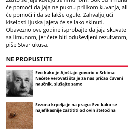
će pomoći da jaja ne puknu prilikom kuvanja, ali
će pomoći i da se lakše ogule. Zahvaljujući
kiselosti ljuska jajeta će se lako skinuti.
Obavezno ove godine isprobajte da jaja skuvate
sa limunom, jer ćete biti oduševljeni rezultatom,
piše Stvar ukusa.
NE PROPUSTITE
Evo kako je Ajnštajn govorio o Srbima:
Nećete verovati šta je za nas pričao čuveni
naučnik, slušajte samo
Sezona krpelja je na pragu: Evo kako se
najefikasnije zaštititi od ovih štetočina
Gotov ručak očas posla! Slasni lazanja-rolat