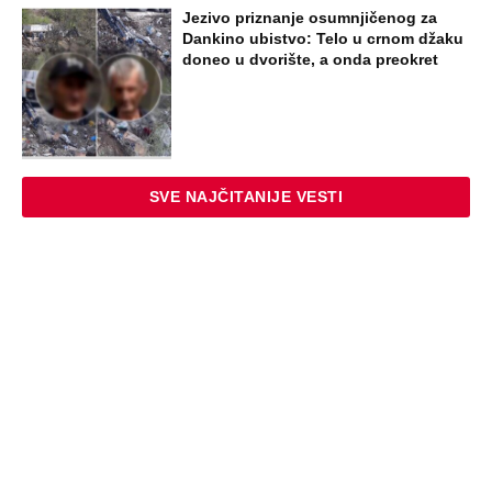
NAJNOVIJE
POPULARNO
ZABAVA
Paraskeva Rimljanka bacila caru vrelo
ulje u lice i oslepela ga: Svetiteljku
surovo mučili, pa joj odrubili glavu, ovo
je razlikuje od Svete Petke
EXTERNAL ARTICLES
Dragana iz Sarajeva je tatu viđala samo
kraj kontejnera: Ostavili je u bolnici kao
bebu, a kad je posle 26 godina srela
majku rekla je - e sad će osveta
ZABAVA
Oduzeli joj titulu misice kada je
otkrivena njena velika tajna: Život Safije