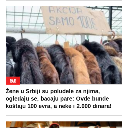
SPREMITE SE
Za posnu slavsku trpezu ove godine treba
izdvojiti ozbiljnu sumu novca: Nečija cela
plata ode na svega 20 gostiju
VESTI
SHOWBIZ
SPORT
VIRALNO
Politika
Rijaliti
Fudbal
Bizar
Društvo
Zvezde
Košarka
Svaštara
Hronika
Holivud
Tenis
Tiktok