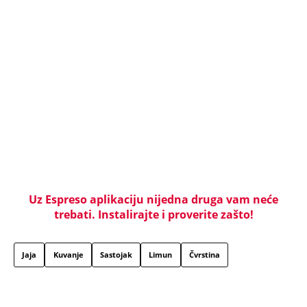
Uz Espreso aplikaciju nijedna druga vam neće
trebati. Instalirajte i proverite zašto!
Jaja
Kuvanje
Sastojak
Limun
Čvrstina
KOMANDANT "BELIH VUKOVA" UBIJEN PRED
SUPRUGOM! Likvidacijom mu se odužili za vernost
otadžbini: Mauzera prvo sklonili sa slučaja, pa ga
ubili dve godine kasnije
Titov lekar otkrio šta je Broz mislio o Draži:
Jovanka pocrvenela kad je ovo čula, a svi ostali
zabezeknuti
Da li je danas Trnova ili Sveta Petka Rimljanka?
Mnogi Srbi su u zabludi - evo koju svetiteljku SPC i
vernici zapravo obeležavaju 8. avgusta i zašto joj