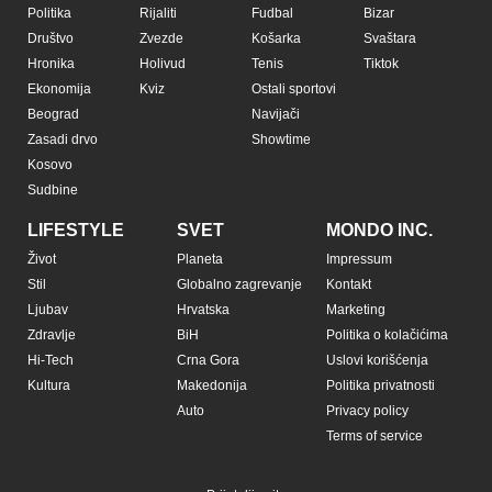
Pratite nas na:
Copyright © Espreso.co.rs 2026. Sva prava zadržana. Mondo inc.