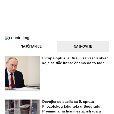
Briše holesterol i čuva zglobove: Ova
riba je 3 puta zdravija od lososa, ne
bacajte ulje iz konzerve
PEĐU JE ZBOG POROKA I ŽENA
OSTAVILA, A ONDA SE ZA 3 DANA
DESILO ČUDO! Jeftina stvar ga
IZLEČILA od ALKOHOLA
Jezivo priznanje osumnjičenog za
Dankino ubistvo: Telo u crnom džaku
doneo u dvorište, a onda preokret