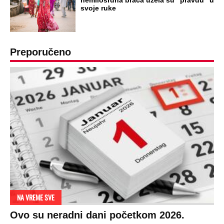
OD NAVODNOG HEROJA DO BRUTALNOG UBICE
GENERAL IVAN STRELJAO SRBE, A
HRVATI GA SLAVILI KAO HEROJA KNINA:
Par godina kasnije išao od kuće do kuće i
UBIJAO!