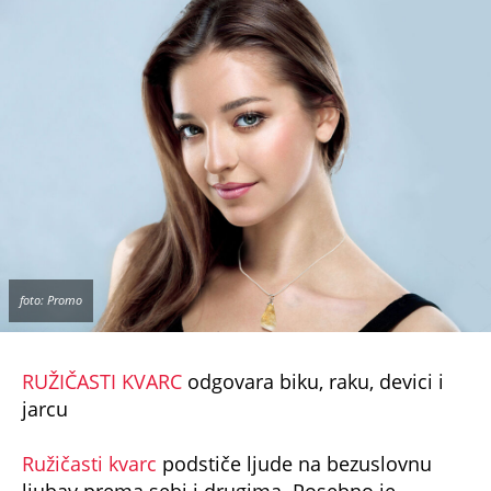
RUŽIČASTI KVARC
odgovara biku, raku, devici i
jarcu
Ružičasti kvarc
podstiče ljude na bezuslovnu
ljubav prema sebi i drugima. Posebno je
koristan osobama koje su izložene
emocionalnim stresovima. Doprinosi smanjenju
telesne mase, lečenju kožnih bolesti izazvanih
psihosomatskim poremećajima. Pospešuje
cirkulaciju. Posebno je namenjen ženama koje
su izložene stresu. Trebalo bi da ga ima svaki
dom.
Cena
ružičastog kvarca
sa posrebrenim
lančićem je
1.390 rsd
, klikom
OVDE
ga možete
poručiti svakog dana u nedelji, ili pozivom na
broj 011/442 0502 od ponedeljka do petka.