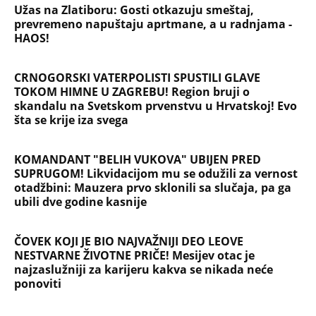
Devojka se bacila sa 5. sprata
Filozofskog fakulteta u Beogradu:
Preminula na licu mesta, istraga u
toku!
Briše holesterol i čuva zglobove: Ova
riba je 3 puta zdravija od lososa, ne
bacajte ulje iz konzerve
PEĐU JE ZBOG POROKA I ŽENA
OSTAVILA, A ONDA SE ZA 3 DANA
DESILO ČUDO! Jeftina stvar ga