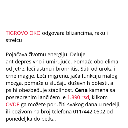
vodoliji
Doprinosi viđenju prave istine. Daje sposobnost
praštanja i razumevanja. Pomaže nam da
budemo iznad problema, oslobađa psihu od
stranih uticaja. Koristi se kako bi se smirile
napete situacije i svađe. Donosi harmoniju i
blagostanje.
Cena
kamena sa posrebrenim
lančićem je
1.390 rsd
, a klikom
OVDE
ga možete
poručiti svakog dana u nedelji ili pozivom na
broj telefona 011/442 0502 od ponedeljka do
petka.