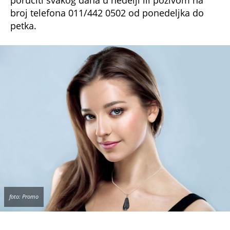
08:43
ESPRESO NA NASTUPU EMINE JAHOVIĆ: Pevačica progovorila o
PORODICI, evo šta kaže
(Espreso)
Uz Espreso aplikaciju nijedna druga vam neće
trebati. Instalirajte i proverite zašto!
Online kupovina
Hangar.rs
Direct shop
Horoskop
Znak
Kamen
Poludragi kamen
Kristal
Ogrlice
Lekovito dejstvo
Energija
Poklon
Retrogradni Merkur
Užas na Zlatiboru: Gosti otkazuju smeštaj,