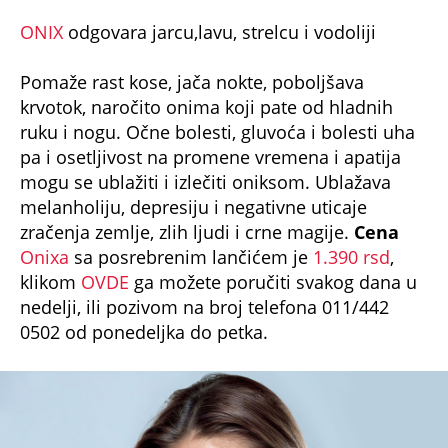
foto: Promo
TIGROVO OKO
odgovara blizancima, raku i
strelcu
Pojačava životnu energiju. Deluje
antidepresivno i umirujuće. Pomaže obolelima
od jetre, leči astmu i bronhitis. Štiti od uroka i
crne magije. Leči migrenu, jača funkciju malog
mozga, pomaže u slučaju duševnih bolesti, a
psihi obezbeđuje stabilnost.
Cena
kamena sa
posrebrenim lančićem je
1.390 rsd
, klikom
OVDE
ga možete poručiti svakog dana u nedelji,
ili pozivom na broj telefona 011/442 0502 od