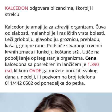
KALCEDON
odgovara blizancima, škorpiji i
strelcu
Kalcedon je amajlija za zdraviji organizam. Čuva
od slabosti, melanholije i različitih vrsta bolesti.
Leči grlobolju, glavobolju, groznicu, prehladu,
kašalj, gnojne rane. Podstiče stvaranje crvenih
krvnih zrnaca i funkciju koštane srži. Utiče na
poboljšanje opšteg stanja organizma.
Cena
kalcedona sa posrebrenim lančićem je
1.390
rsd
, klikom
OVDE
ga možete poručiti svakog
dana u nedelji, ili pozivom na broj telefona
011/442 0502 od ponedeljka do petka.