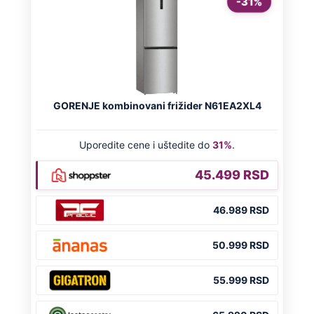
OD NAVODNOG HEROJA DO BRUTALNOG UBICE
GENERAL IVAN STRELJAO SRBE, A
HRVATI GA SLAVILI KAO HEROJA KNINA:
Par godina kasnije išao od kuće do kuće i
UBIJAO!
DRAMA ZBOG LJUBAVNE PRIČE