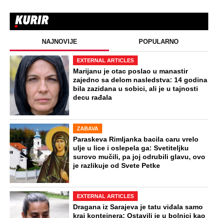
ljudi koji su se razveli odmah nakon
rođenja deteta
Udala se za muslimana: Njena
nemilosrdna braća uzela su "pravdu" u
svoje ruke
Preporučeno