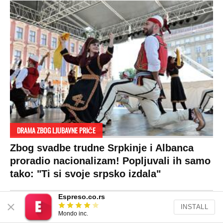
Kultura
Makedonija
Politika privatnosti
Auto
Privacy policy
Terms of service
Prijatelji sajta
Pratite nas na:
Espreso.co.rs
INSTALL
Mondo inc.