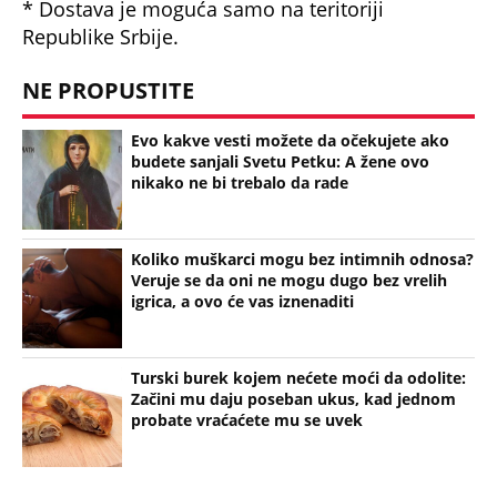
prevremeno napuštaju aprtmane, a u radnjama -
HAOS!
CRNOGORSKI VATERPOLISTI SPUSTILI GLAVE
TOKOM HIMNE U ZAGREBU! Region bruji o
skandalu na Svetskom prvenstvu u Hrvatskoj! Evo
šta se krije iza svega
KOMANDANT "BELIH VUKOVA" UBIJEN PRED
SUPRUGOM! Likvidacijom mu se odužili za vernost
otadžbini: Mauzera prvo sklonili sa slučaja, pa ga
ubili dve godine kasnije
ČOVEK KOJI JE BIO NAJVAŽNIJI DEO LEOVE
NESTVARNE ŽIVOTNE PRIČE! Mesijev otac je
najzaslužniji za karijeru kakva se nikada neće
ponoviti
Marijanu je otac poslao u manastir zajedno sa