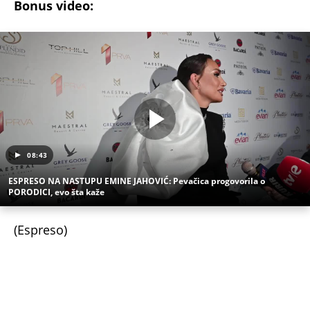
delom nasledstva: 14 godina bila zazidana u sobici,
ali je u tajnosti decu rađala
Titov lekar otkrio šta je Broz mislio o Draži:
Jovanka pocrvenela kad je ovo čula, a svi ostali
zabezeknuti
Dragana iz Sarajeva je tatu viđala samo kraj
kontejnera: Ostavili je u bolnici kao bebu, a kad je
posle 26 godina srela majku rekla je - e sad će
osveta
SAOBRAĆAJKE, PUCNJAVE, NARKOTICI, SILOVANJE
Sin Halke Paldum bio je u ZATVORU: "Ne želim da
ga vidim dok ne ode na lečenje"
Oduzeli joj titulu misice kada je otkrivena njena
velika tajna: Život Safije iz "Sultanije Kosem"
obeležili skandali, a evo kako danas izgleda