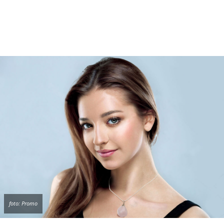
ruku i nogu. Očne bolesti, gluvoća i bolesti uha
pa i osetljivost na promene vremena i apatija
mogu se ublažiti i izlečiti oniksom. Ublažava
melanholiju, depresiju i negativne uticaje
zračenja zemlje, zlih ljudi i crne magije.
Cena
Onixa
sa posrebrenim lančićem je
1.390 rsd
,
klikom
OVDE
ga možete poručiti svakog dana u
nedelji, ili pozivom na broj telefona 011/442
0502 od ponedeljka do petka.