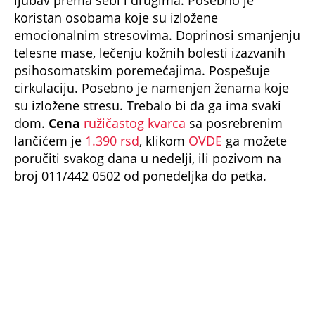
foto: Promo
ONIX
odgovara jarcu,lavu, strelcu i vodoliji
Pomaže rast kose, jača nokte, poboljšava
krvotok, naročito onima koji pate od hladnih