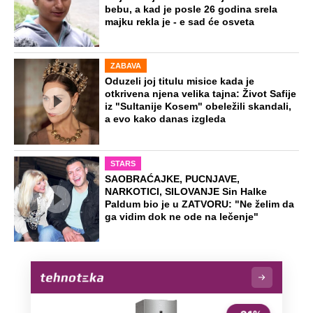
NA VREME SVE
Ovo su neradni dani početkom 2026.
godine: Organizujte sebi mini odmor od
čak četiri slobodna dana