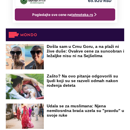
Zbog svadbe trudne Srpkinje i Albanca
proradio nacionalizam! Popljuvali ih samo
tako: "Ti si svoje srpsko izdala"
RAJ!
Žene u Srbiji su poludele za njima,