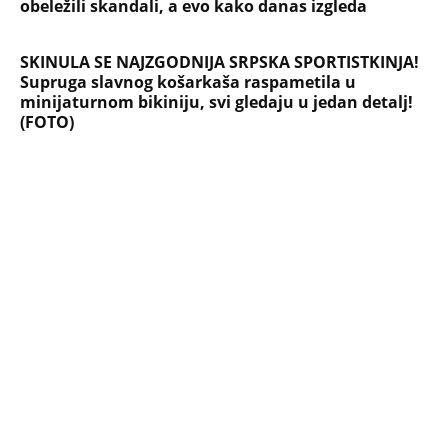
NAJNOVIJE
POPULARNO
EXTERNAL ARTICLES
Marijanu je otac poslao u manastir
zajedno sa delom nasledstva: 14 godina
bila zazidana u sobici, ali je u tajnosti
decu rađala
ZABAVA