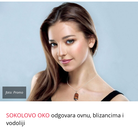
foto: Promo
* Dostava je moguća samo na teritoriji
Republike Srbije.
NE PROPUSTITE
Evo kakve vesti možete da očekujete ako
budete sanjali Svetu Petku: A žene ovo
nikako ne bi trebalo da rade