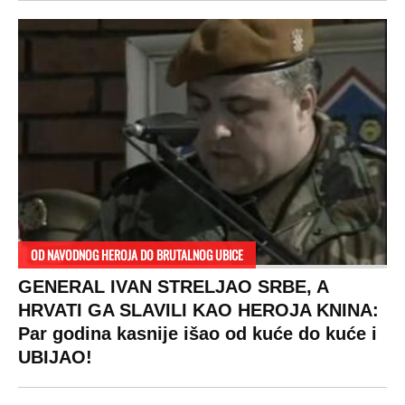
VESTI
SHOWBIZ
SPORT
VIRALNO
Politika
Rijaliti
Fudbal
Bizar
Društvo
Zvezde
Košarka
Svaštara
Hronika
Holivud
Tenis
Tiktok
Ekonomija
Kviz
Ostali sportovi
Beograd
Navijači
Zasadi drvo
Showtime
Kosovo
Sudbine
LIFESTYLE
SVET
MONDO INC.
Život
Planeta
Impressum
Stil
Globalno zagrevanje
Kontakt
Ljubav
Hrvatska
Marketing
Zdravlje
BiH
Politika o kolačićima
Hi-Tech
Crna Gora
Uslovi korišćenja