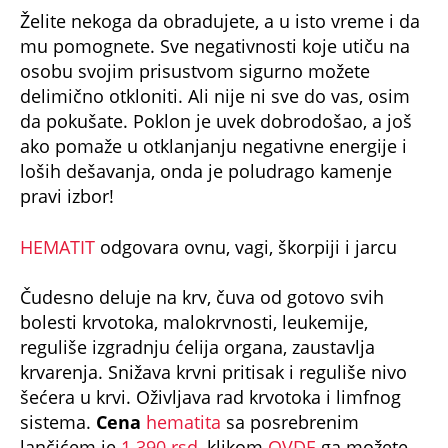
mu pomognete. Sve negativnosti koje utiču na
osobu svojim prisustvom sigurno možete
delimično otkloniti. Ali nije ni sve do vas, osim
da pokušate. Poklon je uvek dobrodošao, a još
ako pomaže u otklanjanju negativne energije i
loših dešavanja, onda je poludrago kamenje
pravi izbor!
HEMATIT
odgovara ovnu, vagi, škorpiji i jarcu
Čudesno deluje na krv, čuva od gotovo svih
bolesti krvotoka, malokrvnosti, leukemije,
reguliše izgradnju ćelija organa, zaustavlja
krvarenja. Snižava krvni pritisak i reguliše nivo
šećera u krvi. Oživljava rad krvotoka i limfnog
sistema.
Cena
hematita
sa posrebrenim
lančićem je
1.390 rsd
, klikom
OVDE
ga možete