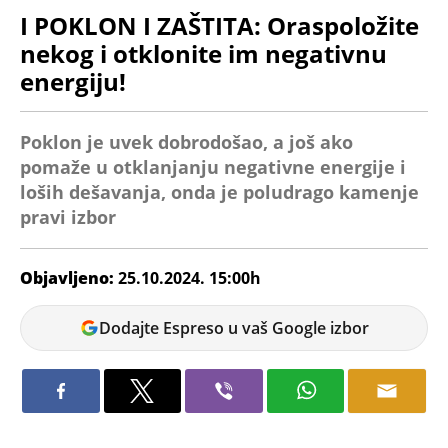
I POKLON I ZAŠTITA: Oraspoložite
nekog i otklonite im negativnu
energiju!
Poklon je uvek dobrodošao, a još ako
pomaže u otklanjanju negativne energije i
loših dešavanja, onda je poludrago kamenje
pravi izbor
Objavljeno:
25.10.2024. 15:00h
Bojana
Dodajte Espreso u vaš Google izbor
Savić
Želite nekoga da obradujete, a u isto vreme i da