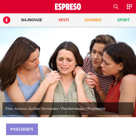
NAJNOVIJE
VESTI
SHOWBIZ
SPORT
Foto: Antonio Guillem Fernandez / Panthermedia / Profimedia
POGLEDAJTE