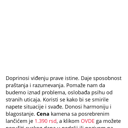
Koliko muškarci mogu bez intimnih odnosa?
Veruje se da oni ne mogu dugo bez vrelih
igrica, a ovo će vas iznenaditi
Turski burek kojem nećete moći da odolite:
Začini mu daju poseban ukus, kad jednom
probate vraćaćete mu se uvek
Bonus video: