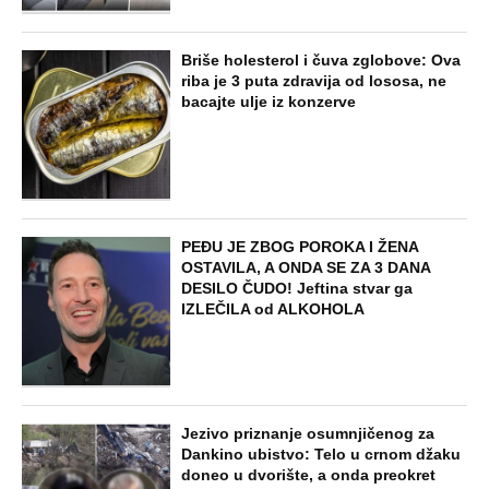
NARKOTICI, SILOVANJE Sin Halke
Paldum bio je u ZATVORU: "Ne želim da
ga vidim dok ne ode na lečenje"