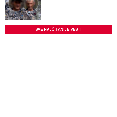
Došla sam u Crnu Goru, a na plaži ni
žive duše: Ovakve cene za suncobran i
ležaljke nisu ni na Sejšelima
Zašto? Na ovo pitanje odgovorili su