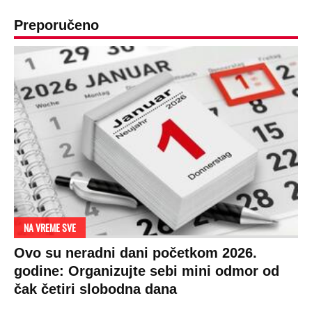
ogledaju se, bacaju pare: Ovde bunde
koštaju 100 evra, a neke i 2.000 dinara!
SPREMITE SE
Za posnu slavsku trpezu ove godine treba
izdvojiti ozbiljnu sumu novca: Nečija cela
plata ode na svega 20 gostiju