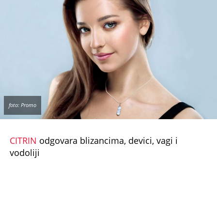
foto: Promo
CITRIN
odgovara blizancima, devici, vagi i
vodoliji
Koristi se protiv depresije, podstiče dobro
raspoloženje, podiže samopouzdanje. Donosi
više energije i elana, povećava libido i donosi
odlične rezultate na seksualnom polju. Daje
najbolje rezultate ako ga nose oba partnera.