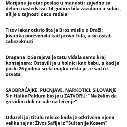
IZLEČILA od ALKOHOLA
Jezivo priznanje osumnjičenog za
Dankino ubistvo: Telo u crnom džaku
doneo u dvorište, a onda preokret
SVE NAJČITANIJE VESTI