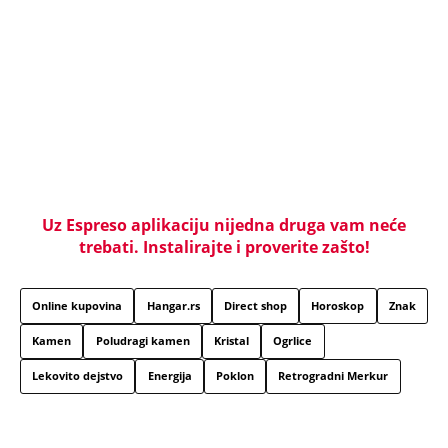
SKINULA SE NAJZGODNIJA SRPSKA SPORTISTKINJA!
Supruga slavnog košarkaša raspametila u
minijaturnom bikiniju, svi gledaju u jedan detalj!
(FOTO)
NAJČITANIJE
NAJNOVIJE
Evropa optužila Rusiju za važnu stvar
koja se tiče Irana: Znamo da to rade