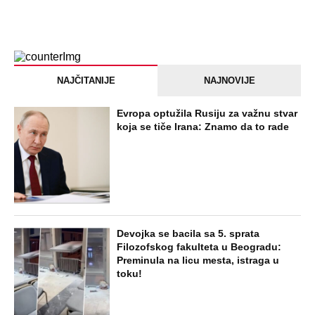
Paraskeva Rimljanka bacila caru vrelo
ulje u lice i oslepela ga: Svetiteljku
surovo mučili, pa joj odrubili glavu, ovo
je razlikuje od Svete Petke
EXTERNAL ARTICLES
Dragana iz Sarajeva je tatu viđala samo
kraj kontejnera: Ostavili je u bolnici kao
bebu, a kad je posle 26 godina srela
majku rekla je - e sad će osveta
ZABAVA
Oduzeli joj titulu misice kada je
otkrivena njena velika tajna: Život Safije
iz "Sultanije Kosem" obeležili skandali,
a evo kako danas izgleda
STARS
SAOBRAĆAJKE, PUCNJAVE,