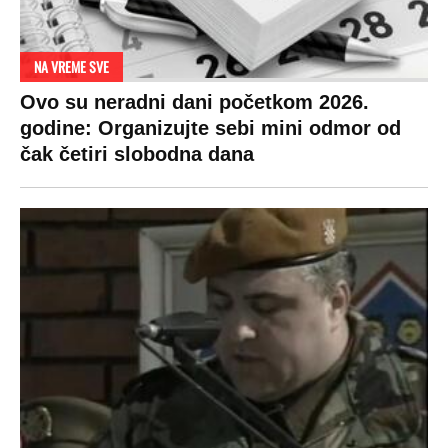
NA VREME SVE
Ovo su neradni dani početkom 2026.
godine: Organizujte sebi mini odmor od
čak četiri slobodna dana