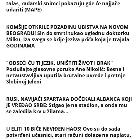
talas, radarski snimci pokazuju gde će najjače
udariti (MAPE)
KOMŠIJE OTKRILE POZADINU UBISTVA NA NOVOM
BEOGRADU! Sin do smrti tukao uglednu doktorku
Milku, iza svega se krije jeziva priča koja je trajala
GODINAMA
"ODSEĆI ĆU TI JEZIK, UNIŠTITI ŽIVOT I BRAK"
Poslušajte glasovne poruke Ane Nikolić: Besna i
nezaustavljiva uputila brutalne uvrede i pretnje
Slobinoj Jeleni
RUSI, NAVIJAČI SPARTAKA DOČEKALI ALBANCA KOJI
JE VREĐAO SRBE: Stigao je na stadion, a onda mu
se zaledila krv u žilama...
U ELITI 10 BIĆE NEVIĐEN HAOS! Ovo su do sada
potvrđeni učesnici, stari računi dolaze na naplatu,