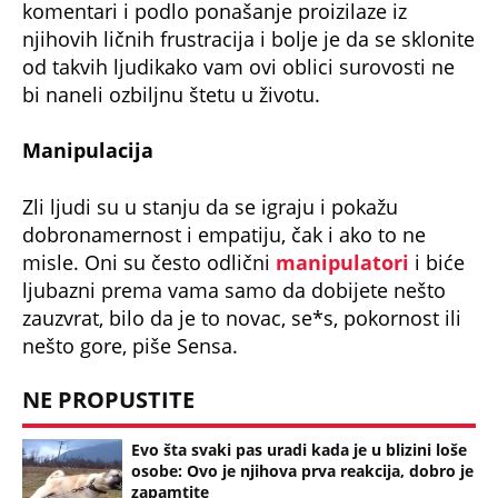
komentari i podlo ponašanje proizilaze iz
njihovih ličnih frustracija i bolje je da se sklonite
od takvih ljudikako vam ovi oblici surovosti ne
bi naneli ozbiljnu štetu u životu.
Manipulacija
Zli ljudi su u stanju da se igraju i pokažu
dobronamernost i empatiju, čak i ako to ne
misle. Oni su često odlični
manipulatori
i biće
ljubazni prema vama samo da dobijete nešto
zauzvrat, bilo da je to novac, se*s, pokornost ili
nešto gore, piše Sensa.
NE PROPUSTITE
Evo šta svaki pas uradi kada je u blizini loše
osobe: Ovo je njihova prva reakcija, dobro je
zapamtite