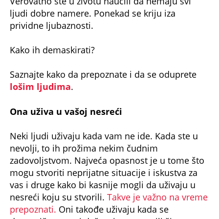
Verovatno ste u životu naučili da nemaju svi
ljudi dobre namere. Ponekad se kriju iza
prividne ljubaznosti.
Kako ih demaskirati?
Saznajte kako da prepoznate i da se oduprete
lošim ljudima
.
Ona uživa u vašoj nesreći
Neki ljudi uživaju kada vam ne ide. Kada ste u
nevolji, to ih prožima nekim čudnim
zadovoljstvom. Najveća opasnost je u tome što
mogu stvoriti neprijatne situacije i iskustva za
vas i druge kako bi kasnije mogli da uživaju u
nesreći koju su stvorili.
Takve je važno na vreme
prepoznati.
Oni takođe uživaju kada se