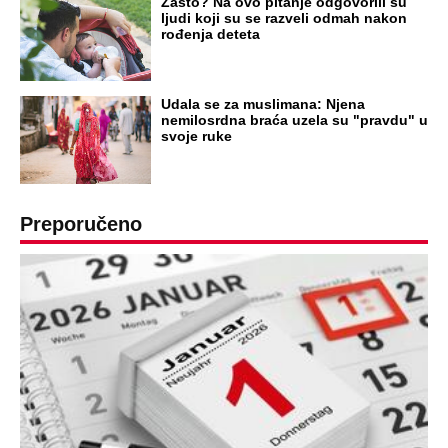
Zašto? Na ovo pitanje odgovorili su
ljudi koji su se razveli odmah nakon
rođenja deteta
Udala se za muslimana: Njena
nemilosrdna braća uzela su "pravdu" u
svoje ruke
Preporučeno