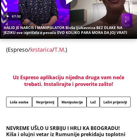
07:52
HALID JE NARCIS I MANIPULATOR Bivša ljubavnica BEZ DLAKE NA
JEZIKU sve ispričala o pevaču EVO KOLIKO PARA MORA DA JOJ VRATI
(Espreso/
krstarica
/
T.M
.)
Uz Espreso aplikaciju nijedna druga vam neće
trebati. Instalirajte i proverite zašto!
Loša osoba
Neprijatelj
Manipulacija
Laž
Lažni prijatelji
NEVREME UŠLO U SRBIJU I HRLI KA BEOGRADU!
Kiša i olujni vetar iz Rumunije prekidaju toplotni