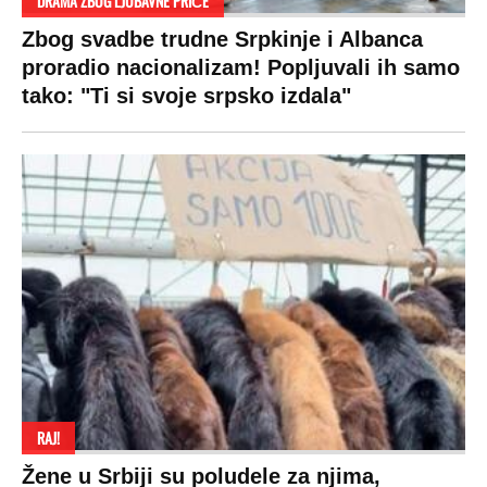
DRAMA ZBOG LJUBAVNE PRIČE
Zbog svadbe trudne Srpkinje i Albanca
proradio nacionalizam! Popljuvali ih samo
tako: "Ti si svoje srpsko izdala"
RAJ!
Žene u Srbiji su poludele za njima,