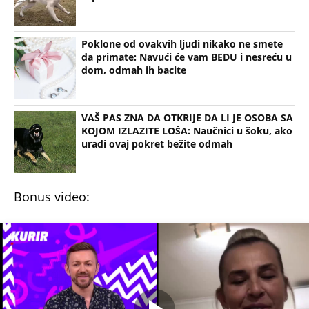
Poklone od ovakvih ljudi nikako ne smete
da primate: Navući će vam BEDU i nesreću u
dom, odmah ih bacite
VAŠ PAS ZNA DA OTKRIJE DA LI JE OSOBA SA
KOJOM IZLAZITE LOŠA: Naučnici u šoku, ako
uradi ovaj pokret bežite odmah
Bonus video: