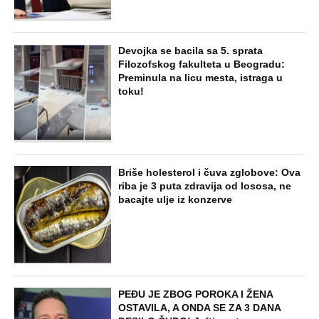
Devojka se bacila sa 5. sprata
Filozofskog fakulteta u Beogradu:
Preminula na licu mesta, istraga u
toku!
Briše holesterol i čuva zglobove: Ova
riba je 3 puta zdravija od lososa, ne
bacajte ulje iz konzerve
PEĐU JE ZBOG POROKA I ŽENA
OSTAVILA, A ONDA SE ZA 3 DANA