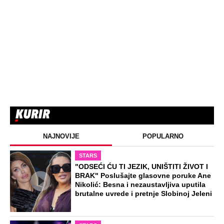
NAJNOVIJE
POPULARNO
STARS
"ODSEĆI ĆU TI JEZIK, UNIŠTITI ŽIVOT I
BRAK" Poslušajte glasovne poruke Ane
Nikolić: Besna i nezaustavljiva uputila
brutalne uvrede i pretnje Slobinoj Jeleni