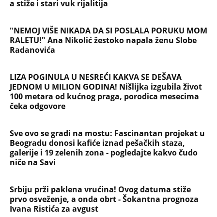
a stiže i stari vuk rijalitija
"NEMOJ VIŠE NIKADA DA SI POSLALA PORUKU MOM
RALETU!" Ana Nikolić žestoko napala ženu Slobe
Radanovića
LIZA POGINULA U NESREĆI KAKVA SE DEŠAVA
JEDNOM U MILION GODINA! Nišlijka izgubila život
100 metara od kućnog praga, porodica mesecima
čeka odgovore
Sve ovo se gradi na mostu: Fascinantan projekat u
Beogradu donosi kafiće iznad pešačkih staza,
galerije i 19 zelenih zona - pogledajte kakvo čudo
niče na Savi
Srbiju prži paklena vrućina! Ovog datuma stiže
prvo osveženje, a onda obrt - Šokantna prognoza
Ivana Ristića za avgust