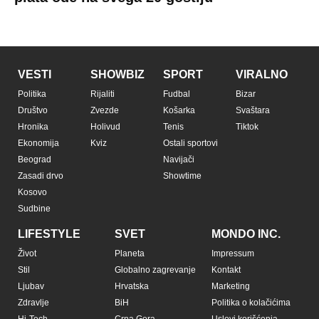
VESTI
SHOWBIZ
SPORT
VIRALNO
Politika
Rijaliti
Fudbal
Bizar
Društvo
Zvezde
Košarka
Svaštara
Hronika
Holivud
Tenis
Tiktok
Ekonomija
Kviz
Ostali sportovi
Beograd
Navijači
Zasadi drvo
Showtime
Kosovo
Sudbine
LIFESTYLE
SVET
MONDO INC.
Život
Planeta
Impressum
Stil
Globalno zagrevanje
Kontakt
Ljubav
Hrvatska
Marketing
Zdravlje
BiH
Politika o kolačićima
Hi-Tech
Crna Gora
Uslovi korišćenja