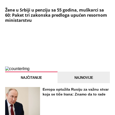
Žene u Srbiji u penziju sa 55 godina, muškarci sa
60: Paket tri zakonska predloga upućen resornom
ministarstvu
NAJČITANIJE
NAJNOVIJE
Evropa optužila Rusiju za važnu stvar
koja se tiče Irana: Znamo da to rade