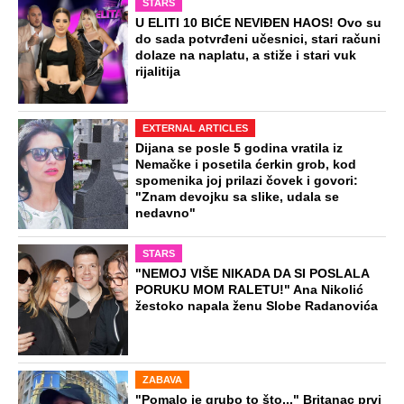
STARS
U ELITI 10 BIĆE NEVIĐEN HAOS! Ovo su
do sada potvrđeni učesnici, stari računi
dolaze na naplatu, a stiže i stari vuk
rijalitija
EXTERNAL ARTICLES
Dijana se posle 5 godina vratila iz
Nemačke i posetila ćerkin grob, kod
spomenika joj prilazi čovek i govori:
"Znam devojku sa slike, udala se
nedavno"
STARS
"NEMOJ VIŠE NIKADA DA SI POSLALA
PORUKU MOM RALETU!" Ana Nikolić
žestoko napala ženu Slobe Radanovića
ZABAVA
"Pomalo je grubo to što..." Britanac prvi