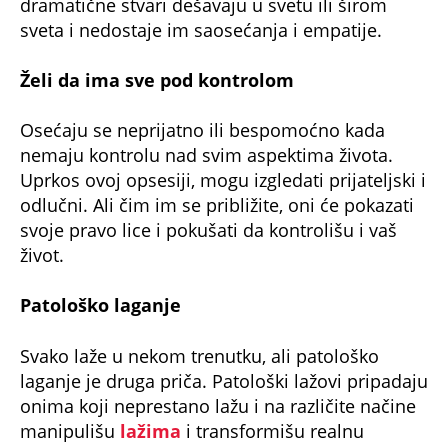
dramatične stvari dešavaju u svetu ili širom
sveta i nedostaje im saosećanja i empatije.
Želi da ima sve pod kontrolom
Osećaju se neprijatno ili bespomoćno kada
nemaju kontrolu nad svim aspektima života.
Uprkos ovoj opsesiji, mogu izgledati prijateljski i
odlučni. Ali čim im se približite, oni će pokazati
svoje pravo lice i pokušati da kontrolišu i vaš
život.
Patološko laganje
Svako laže u nekom trenutku, ali patološko
laganje je druga priča. Patološki lažovi pripadaju
onima koji neprestano lažu i na različite načine
manipulišu
lažima
i transformišu realnu