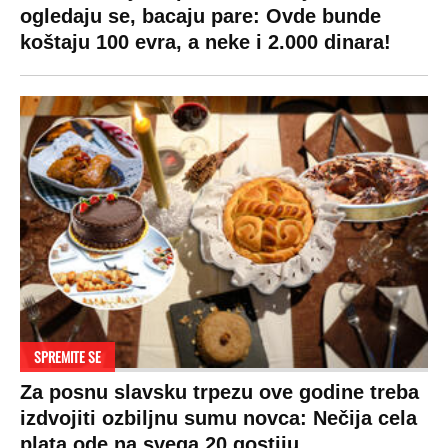
ogledaju se, bacaju pare: Ovde bunde
koštaju 100 evra, a neke i 2.000 dinara!
SPREMITE SE
Za posnu slavsku trpezu ove godine treba
izdvojiti ozbiljnu sumu novca: Nečija cela
plata ode na svega 20 gostiju