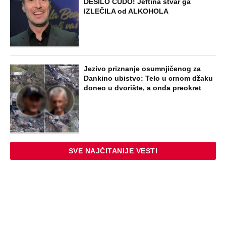
DESILO ČUDO! Jeftina stvar ga
IZLEČILA od ALKOHOLA
Jezivo priznanje osumnjičenog za
Dankino ubistvo: Telo u crnom džaku
doneo u dvorište, a onda preokret
SVE NAJČITANIJE VESTI