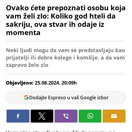
Ovako ćete prepoznati osobu koja
vam želi zlo: Koliko god hteli da
sakriju, ova stvar ih odaje iz
momenta
Neki ljudi mogu da vam se predstavljaju kao
prijatelji ili dobre kolege i komšije, a da vam
zapravo žele zlo
Objavljeno:
25.08.2024. 20:09h
Tatjana
Dodajte Espreso u vaš Google izbor
Maksić