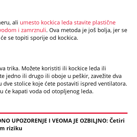
eru, ali
umesto kockica leda stavite plastične
 vodom i zamrznuli
. Ova metoda je još bolja, jer se
e se topiti sporije od kockica.
trika. Možete koristiti ili kockice leda ili
jedno ili drugo ili oboje u peškir, zavežite dva
dve stolice koje ćete postaviti ispred ventilatora.
ju će kapati voda od otopljenog leda.
NO UPOZORENJE I VEOMA JE OZBILJNO: Četiri
m riziku