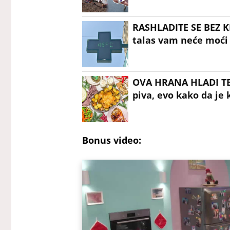
RASHLADITE SE BEZ K
talas vam neće moći 
OVA HRANA HLADI TELO
piva, evo kako da je k
Bonus video: