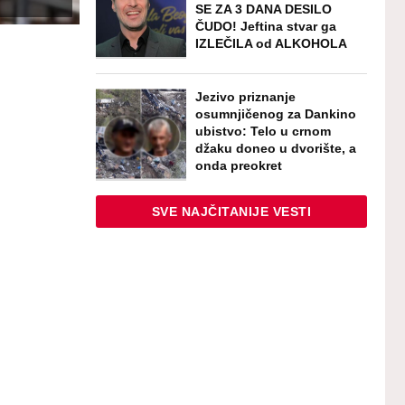
SE ZA 3 DANA DESILO
ČUDO! Jeftina stvar ga
IZLEČILA od ALKOHOLA
Jezivo priznanje
osumnjičenog za Dankino
ubistvo: Telo u crnom
džaku doneo u dvorište, a
onda preokret
SVE NAJČITANIJE VESTI