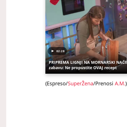
02:28
PRIPREMA LIGNJI NA MORNARSKI NAČIN! K
zabavu: Ne propustite OVAJ recept
(Espreso/
SuperŽena
/Prenosi
A.M.
)
Uz Espreso aplikaciju nijedna drug
Ventilator
Klima
Vrućina