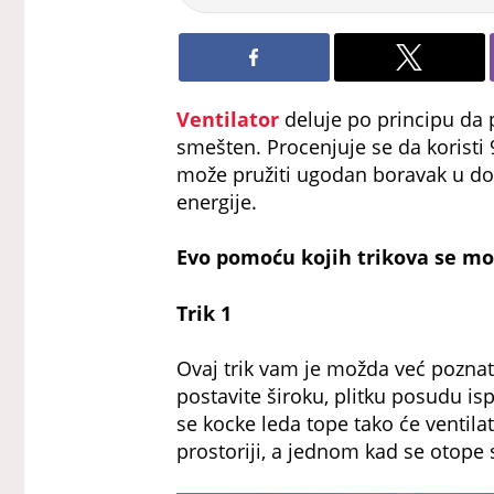
Ventilator
deluje po principu da 
smešten. Procenjuje se da koristi 
može pružiti ugodan boravak u do
energije.
Evo pomoću kojih trikova se može
Trik 1
Ovaj trik vam je možda već poznat 
postavite široku, plitku posudu is
se kocke leda tope tako će ventilat
prostoriji, a jednom kad se otope