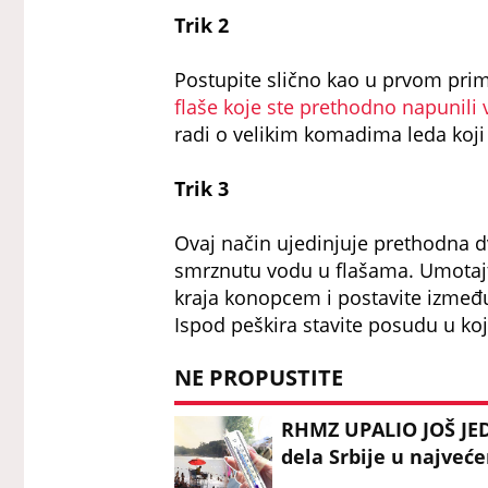
Trik 2
Postupite slično kao u prvom prim
flaše koje ste prethodno napunili
radi o velikim komadima leda koji ć
Trik 3
Ovaj način ujedinjuje prethodna dva 
smrznutu vodu u flašama. Umotajte 
kraja konopcem i postavite između 
Ispod peškira stavite posudu u ko
NE PROPUSTITE
RHMZ UPALIO JOŠ JED
dela Srbije u najveće