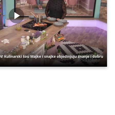
ulinarski šou Majke i snajke objedinjuju znanje i dobru
a vam neće trebati. Instalirajte i proverite zašto!
Trik
Savet
Led