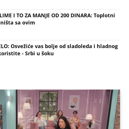
LIME I TO ZA MANJE OD 200 DINARA: Toplotni
ništa sa ovim
: Osvežiće vas bolje od sladoleda i hladnog
oristite - Srbi u šoku