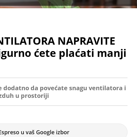
NTILATORA NAPRAVITE
gurno ćete plaćati manji
 dodatno da povećate snagu ventilatora i
zduh u prostoriji
Espreso u vaš Google izbor