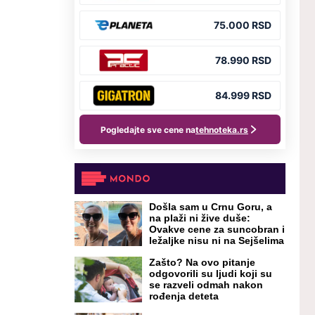
Došla sam u Crnu Goru, a
na plaži ni žive duše:
Ovakve cene za suncobran i
ležaljke nisu ni na Sejšelima
Zašto? Na ovo pitanje
odgovorili su ljudi koji su
se razveli odmah nakon
rođenja deteta