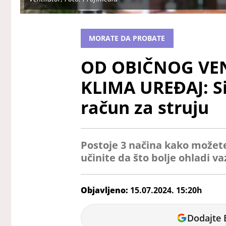
MORATE DA PROBATE
OD OBIČNOG VE
KLIMA UREĐAJ: Si
račun za struju
Postoje 3 načina kako možete
učinite da što bolje ohladi va
Objavljeno:
15.07.2024. 15:20h
Andjela
Dodajte 
Milojkovic