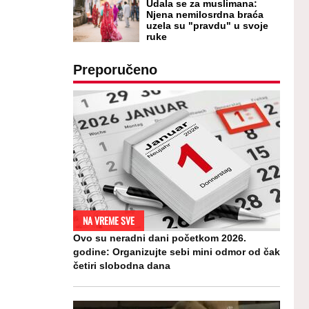
Udala se za muslimana:
Njena nemilosrdna braća
uzela su "pravdu" u svoje
ruke
Preporučeno
NA VREME SVE
Ovo su neradni dani početkom 2026.
godine: Organizujte sebi mini odmor od čak
četiri slobodna dana