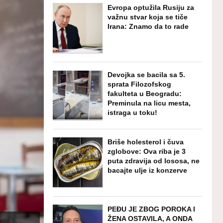
Evropa optužila Rusiju za
važnu stvar koja se tiče
Irana: Znamo da to rade
Devojka se bacila sa 5.
sprata Filozofskog
fakulteta u Beogradu:
Preminula na licu mesta,
istraga u toku!
Briše holesterol i čuva
zglobove: Ova riba je 3
puta zdravija od lososa, ne
bacajte ulje iz konzerve
PEĐU JE ZBOG POROKA I
ŽENA OSTAVILA, A ONDA