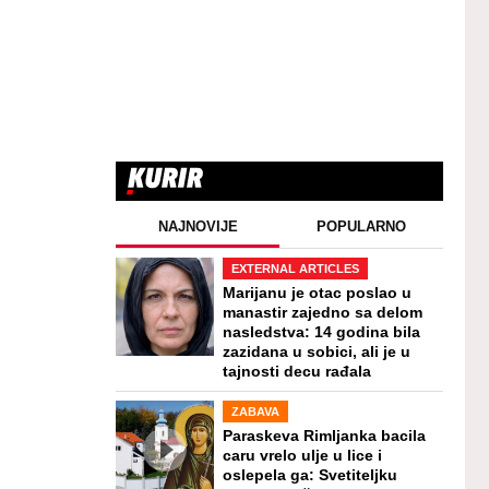
NAJNOVIJE
POPULARNO
EXTERNAL ARTICLES
Marijanu je otac poslao u
manastir zajedno sa delom
nasledstva: 14 godina bila
zazidana u sobici, ali je u
tajnosti decu rađala
ZABAVA
Paraskeva Rimljanka bacila
caru vrelo ulje u lice i
oslepela ga: Svetiteljku