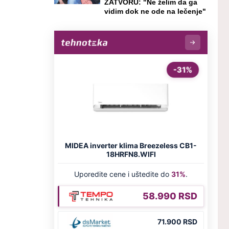
ZATVORU: "Ne želim da ga
vidim dok ne ode na lečenje"