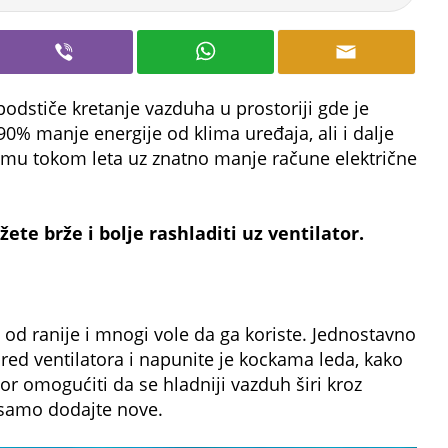
podstiče kretanje vazduha u prostoriji gde je
90% manje energije od klima uređaja, ali i dalje
mu tokom leta uz znatno manje račune električne
te brže i bolje rashladiti uz ventilator.
od ranije i mnogi vole da ga koriste. Jednostavno
pred ventilatora i napunite je kockama leda, kako
or omogućiti da se hladniji vazduh širi kroz
 samo dodajte nove.