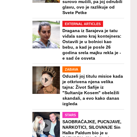
surovo mučili, pa joj odrubili
glavu, ovo je razlikuje od
Svete Petke
EXTERNAL ARTICLES
Dragana iz Sarajeva je tatu
viđala samo kraj kontejnera:
Ostavili je u bolnici kao
bebu, a kad je posle 26
godina srela majku rekla je -
e sad će osveta
ZABAVA
Oduzeli joj titulu misice kada
je otkrivena njena velika
tajna: Život Safije iz
"Sultanije Kosem" obeležili
skandali, a evo kako danas
izgleda
STARS
SAOBRAĆAJKE, PUCNJAVE,
NARKOTICI, SILOVANJE Sin
Halke Paldum bio je u