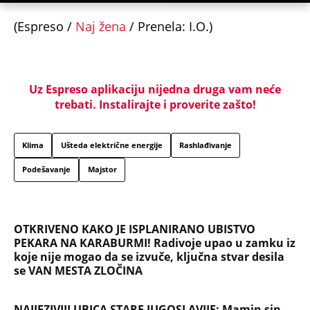
(Espreso /
Naj žena
/ Prenela: I.O.)
Uz Espreso aplikaciju nijedna druga vam neće
trebati. Instalirajte i proverite zašto!
Klima
Ušteda električne energije
Rashlađivanje
Podešavanje
Majstor
OTKRIVENO KAKO JE ISPLANIRANO UBISTVO
PEKARA NA KARABURMI! Radivoje upao u zamku iz
koje nije mogao da se izvuče, ključna stvar desila
se VAN MESTA ZLOČINA
NAJJEZIVIJI UBICA STARE JUGOSLAVIJE: Mamin sin