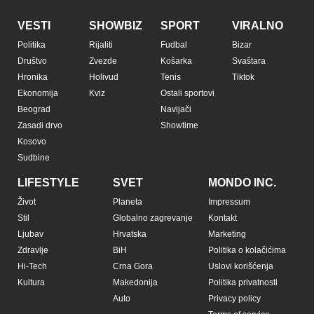
VESTI
SHOWBIZ
SPORT
VIRALNO
Politika
Rijaliti
Fudbal
Bizar
Društvo
Zvezde
Košarka
Svaštara
Hronika
Holivud
Tenis
Tiktok
Ekonomija
Kviz
Ostali sportovi
Beograd
Navijači
Zasadi drvo
Showtime
Kosovo
Sudbine
LIFESTYLE
SVET
MONDO INC.
Život
Planeta
Impressum
Stil
Globalno zagrevanje
Kontakt
Ljubav
Hrvatska
Marketing
Zdravlje
BiH
Politika o kolačićima
Hi-Tech
Crna Gora
Uslovi korišćenja
Kultura
Makedonija
Politika privatnosti
Auto
Privacy policy