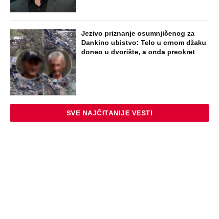
Jezivo priznanje osumnjičenog za
Dankino ubistvo: Telo u crnom džaku
doneo u dvorište, a onda preokret
SVE NAJČITANIJE VESTI