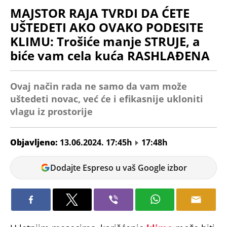
MAJSTOR RAJA TVRDI DA ĆETE
UŠTEDETI AKO OVAKO PODESITE
KLIMU: Trošiće manje STRUJE, a
biće vam cela kuća RASHLAĐENA
Ovaj način rada ne samo da vam može
uštedeti novac, već će i efikasnije ukloniti
vlagu iz prostorije
Objavljeno:
13.06.2024. 17:45h
17:48h
Ilinka
Dodajte Espreso u vaš Google izbor
Orović