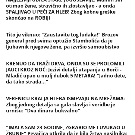
otimao žene, stravično ih zlostavljao - a onda
SPALJIVAO U PEĆI ZA HLEB! Zbog kobne greške
skončao na ROBIJI
Tito je viknuo: "Zaustavite tog ludaka!" Brozov
general pred svima optužio Stambolića da je
ljubavnik njegove žene, pa izvršio samoubistvo
KRENUO DA TRAŽI DRVA, ONDA SU SE PROLOMILI
JAUCI KROZ NOĆ: Jezivi detalji utapanja u Borči -
Mladić upao u mulj dubok 5 METARA! "Jadno dete,
da tako strada..."
VERENICU KRALJA HLEBA ISMEVAJU NA MREŽAMA:
Zbog jednog detalja sa gala slavlja i veridbe je
urnišu: "Dva dinara bukvalno"
"IMALA SAM 23 GODINE, ZGRABIO ME I UVUKAO U
ŽBUNJE" Pevačica otkrila da je bila žrtva nasilnika: