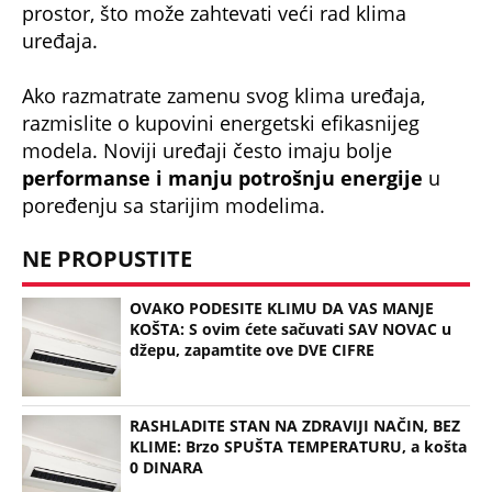
prostor, što može zahtevati veći rad klima
uređaja.
Ako razmatrate zamenu svog klima uređaja,
razmislite o kupovini energetski efikasnijeg
modela. Noviji uređaji često imaju bolje
performanse i manju potrošnju energije
u
poređenju sa starijim modelima.
NE PROPUSTITE
OVAKO PODESITE KLIMU DA VAS MANJE
KOŠTA: S ovim ćete sačuvati SAV NOVAC u
džepu, zapamtite ove DVE CIFRE
RASHLADITE STAN NA ZDRAVIJI NAČIN, BEZ
KLIME: Brzo SPUŠTA TEMPERATURU, a košta
0 DINARA