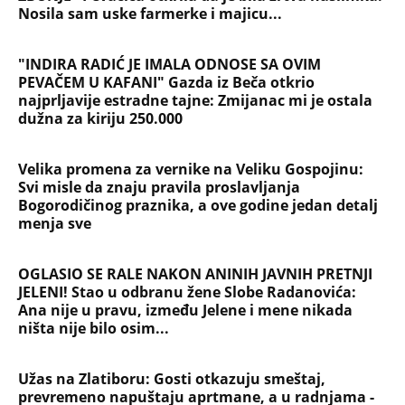
Nosila sam uske farmerke i majicu...
"INDIRA RADIĆ JE IMALA ODNOSE SA OVIM
PEVAČEM U KAFANI" Gazda iz Beča otkrio
najprljavije estradne tajne: Zmijanac mi je ostala
dužna za kiriju 250.000
Velika promena za vernike na Veliku Gospojinu:
Svi misle da znaju pravila proslavljanja
Bogorodičinog praznika, a ove godine jedan detalj
menja sve
OGLASIO SE RALE NAKON ANINIH JAVNIH PRETNJI
JELENI! Stao u odbranu žene Slobe Radanovića:
Ana nije u pravu, između Jelene i mene nikada
ništa nije bilo osim...
Užas na Zlatiboru: Gosti otkazuju smeštaj,
prevremeno napuštaju aprtmane, a u radnjama -