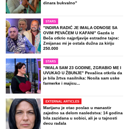
dinara bukvalno"
STARS
"INDIRA RADIĆ JE IMALA ODNOSE SA
OVIM PEVAČEM U KAFANI" Gazda iz
Beča otkrio najprljavije estradne tajne:
Zmijanac mi je ostala dužna za kiriju
250.000
STARS
"IMALA SAM 23 GODINE, ZGRABIO ME I
UVUKAO U ŽBUNJE" Pevačica otkrila da
je bila žrtva nasilnika: Nosila sam uske
farmerke i majicu...
EXTERNAL ARTICLES
Marijanu je otac poslao u manastir
zajedno sa delom nasledstva: 14 godina
bila zazidana u sobici, ali je u tajnosti
decu rađala