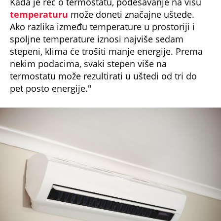
Kada je reč o termostatu, podešavanje na višu
temperaturu
može doneti značajne uštede.
Ako razlika između temperature u prostoriji i
spoljne temperature iznosi najviše sedam
stepeni, klima će trošiti manje energije. Prema
nekim podacima, svaki stepen više na
termostatu može rezultirati u uštedi od tri do
pet posto energije."