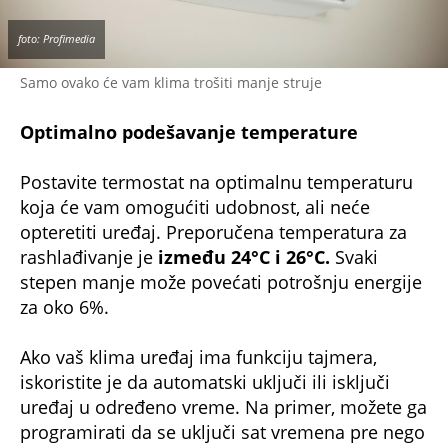
foto: Profimedia
Samo ovako će vam klima trošiti manje struje
Optimalno podešavanje temperature
Postavite termostat na optimalnu temperaturu
koja će vam omogućiti udobnost, ali neće
opteretiti uređaj. Preporučena temperatura za
rashlađivanje je
između 24°C i 26°C.
Svaki
stepen manje može povećati potrošnju energije
za oko 6%.
Ako vaš klima uređaj ima funkciju tajmera,
iskoristite je da automatski uključi ili isključi
uređaj u određeno vreme. Na primer, možete ga
programirati da se uključi sat vremena pre nego