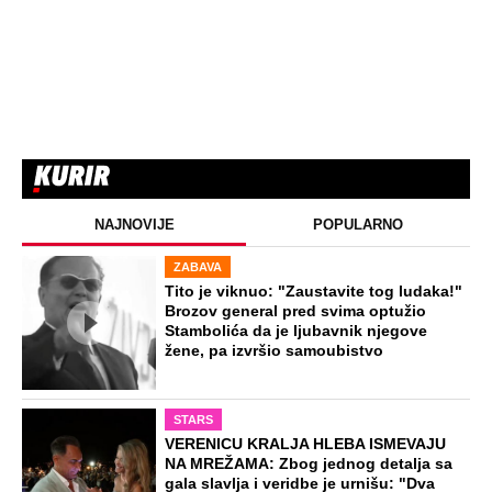
NAJNOVIJE
POPULARNO
ZABAVA
Tito je viknuo: "Zaustavite tog ludaka!"
Brozov general pred svima optužio
Stambolića da je ljubavnik njegove
žene, pa izvršio samoubistvo
STARS
VERENICU KRALJA HLEBA ISMEVAJU
NA MREŽAMA: Zbog jednog detalja sa
gala slavlja i veridbe je urnišu: "Dva