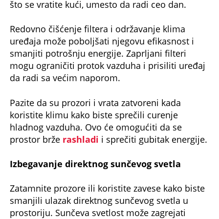
što se vratite kući, umesto da radi ceo dan.
Redovno čišćenje filtera i održavanje klima
uređaja može poboljšati njegovu efikasnost i
smanjiti potrošnju energije. Zaprljani filteri
mogu ograničiti protok vazduha i prisiliti uređaj
da radi sa većim naporom.
Pazite da su prozori i vrata zatvoreni kada
koristite klimu kako biste sprečili curenje
hladnog vazduha. Ovo će omogućiti da se
prostor brže
rashladi
i sprečiti gubitak energije.
Izbegavanje direktnog sunčevog svetla
Zatamnite prozore ili koristite zavese kako biste
smanjili ulazak direktnog sunčevog svetla u
prostoriju. Sunčeva svetlost može zagrejati