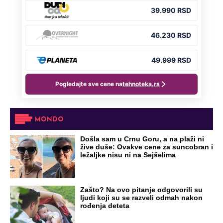
Došla sam u Crnu Goru, a na plaži ni
žive duše: Ovakve cene za suncobran i
ležaljke nisu ni na Sejšelima
Zašto? Na ovo pitanje odgovorili su
ljudi koji su se razveli odmah nakon
rođenja deteta