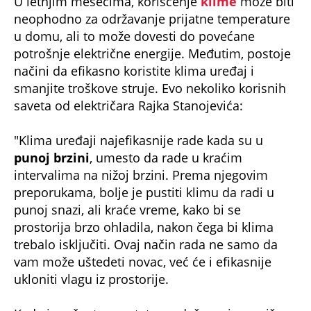
U letnjim mesecima, korišćenje
klime
može biti
neophodno za održavanje prijatne temperature
u domu, ali to može dovesti do povećane
potrošnje električne energije. Međutim, postoje
načini da efikasno koristite klima uređaj i
smanjite troškove struje. Evo nekoliko korisnih
saveta od električara Rajka Stanojevića:
"Klima uređaji najefikasnije rade kada su u
punoj brzini
, umesto da rade u kraćim
intervalima na nižoj brzini. Prema njegovim
preporukama, bolje je pustiti klimu da radi u
punoj snazi, ali kraće vreme, kako bi se
prostorija brzo ohladila, nakon čega bi klima
trebalo isključiti. Ovaj način rada ne samo da
vam može uštedeti novac, već će i efikasnije
ukloniti vlagu iz prostorije.