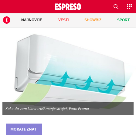
NAJNOVIJE
VESTI
SHOWBIZ
SPORT
Kako da vam klima troši manje struje?, Foto: Promo
MORATE ZNATI