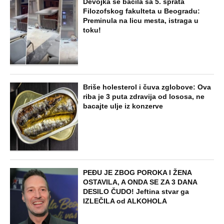
Devojka se bacila sa 5. sprata
Filozofskog fakulteta u Beogradu:
Preminula na licu mesta, istraga u
toku!
Briše holesterol i čuva zglobove: Ova
riba je 3 puta zdravija od lososa, ne
bacajte ulje iz konzerve
PEĐU JE ZBOG POROKA I ŽENA
OSTAVILA, A ONDA SE ZA 3 DANA
DESILO ČUDO! Jeftina stvar ga
IZLEČILA od ALKOHOLA