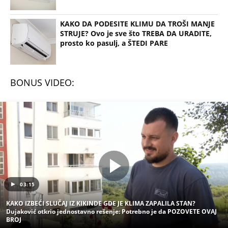
KAKO DA PODESITE KLIMU DA TROŠI MANJE
STRUJE? Ovo je sve što TREBA DA URADITE,
prosto ko pasulj, a ŠTEDI PARE
BONUS VIDEO:
03:15
KAKO IZBEĆI SLUČAJ IZ KIKINDE GDE JE KLIMA ZAPALILA STAN?
Dujaković otkrio jednostavno rešenje: Potrebno je da POZOVETE OVAJ
BROJ