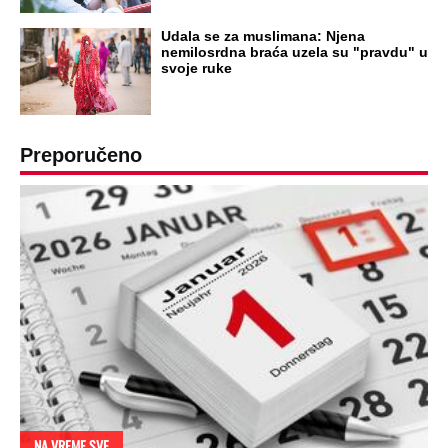
Udala se za muslimana: Njena
nemilosrdna braća uzela su "pravdu" u
svoje ruke
Preporučeno
NA VREME SVE