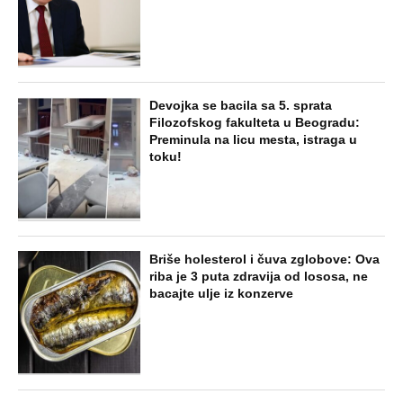
Devojka se bacila sa 5. sprata
Filozofskog fakulteta u Beogradu:
Preminula na licu mesta, istraga u
toku!
Briše holesterol i čuva zglobove: Ova
riba je 3 puta zdravija od lososa, ne
bacajte ulje iz konzerve