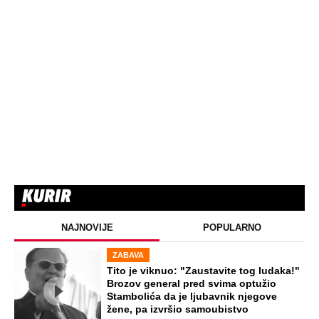
NAJNOVIJE
POPULARNO
ZABAVA
Tito je viknuo: "Zaustavite tog ludaka!"
Brozov general pred svima optužio
Stambolića da je ljubavnik njegove
žene, pa izvršio samoubistvo