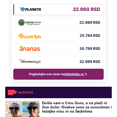
Došla sam u Crnu Goru, a na plaži ni
žive duše: Ovakve cene za suncobran i
ležaljke nisu ni na Sejšelima