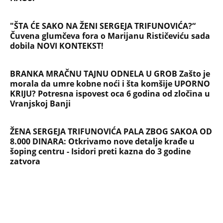
"ŠTA ĆE SAKO NA ŽENI SERGEJA TRIFUNOVIĆA?“
Čuvena glumčeva fora o Marijanu Rističeviću sada
dobila NOVI KONTEKST!
BRANKA MRAČNU TAJNU ODNELA U GROB Zašto je
morala da umre kobne noći i šta komšije UPORNO
KRIJU? Potresna ispovest oca 6 godina od zločina u
Vranjskoj Banji
ŽENA SERGEJA TRIFUNOVIĆA PALA ZBOG SAKOA OD
8.000 DINARA: Otkrivamo nove detalje krađe u
šoping centru - Isidori preti kazna do 3 godine
zatvora