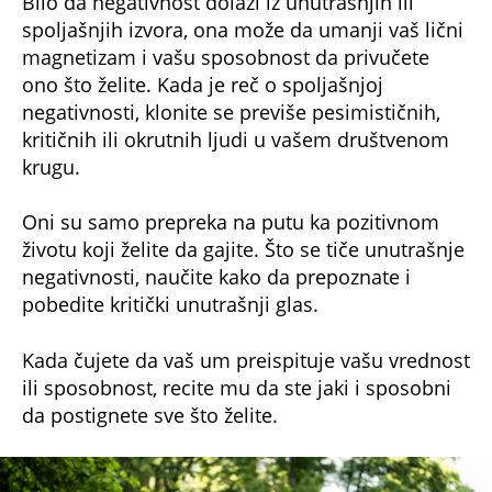
Bilo da negativnost dolazi iz unutrašnjih ili
spoljašnjih izvora, ona može da umanji vaš lični
magnetizam i vašu sposobnost da privučete
ono što želite. Kada je reč o spoljašnjoj
negativnosti, klonite se previše pesimističnih,
kritičnih ili okrutnih ljudi u vašem društvenom
krugu.
Oni su samo prepreka na putu ka pozitivnom
životu koji želite da gajite. Što se tiče unutrašnje
negativnosti, naučite kako da prepoznate i
pobedite kritički unutrašnji glas.
Kada čujete da vaš um preispituje vašu vrednost
ili sposobnost, recite mu da ste jaki i sposobni
da postignete sve što želite.