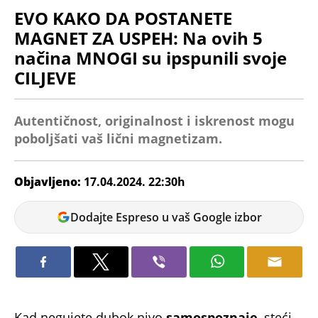
EVO KAKO DA POSTANETE
MAGNET ZA USPEH: Na ovih 5
načina MNOGI su ipspunili svoje
CILJEVE
Autentičnost, originalnost i iskrenost mogu
poboljšati vaš lični magnetizam.
Objavljeno:
17.04.2024. 22:30h
Marija
Dodajte Espreso u vaš Google izbor
Marković
Kad negujete dubok nivo
samospoznaje
, steći