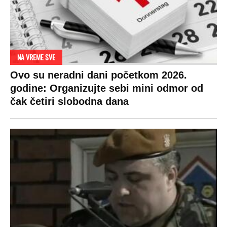
NA VREME SVE
Ovo su neradni dani početkom 2026.
godine: Organizujte sebi mini odmor od
čak četiri slobodna dana