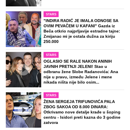
STARS
"INDIRA RADIĆ JE IMALA ODNOSE SA
OVIM PEVAČEM U KAFANI" Gazda iz
Beča otkrio najprljavije estradne tajne:
Zmijanac mi je ostala dužna za kiriju
250.000
STARS
OGLASIO SE RALE NAKON ANINIH
JAVNIH PRETNJI JELENI! Stao u
odbranu žene Slobe Radanovića: Ana
nije u pravu, između Jelene i mene
nikada ništa nije bilo osim...
STARS
ŽENA SERGEJA TRIFUNOVIĆA PALA
ZBOG SAKOA OD 8.000 DINARA:
Otkrivamo nove detalje krađe u šoping
centru - Isidori preti kazna do 3 godine
zatvora