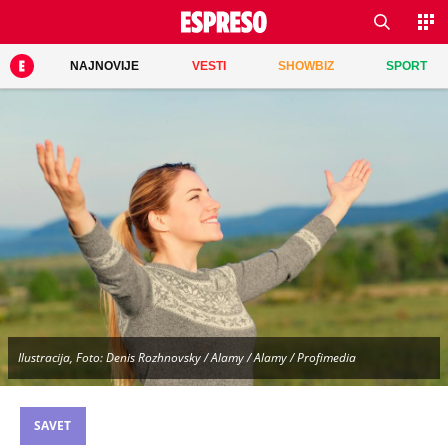
NAJNOVIJE
VESTI
SHOWBIZ
SPORT
Ilustracija, Foto: Denis Rozhnovsky / Alamy / Alamy / Profimedia
SAVET