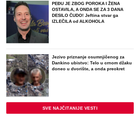
PEĐU JE ZBOG POROKA I ŽENA
OSTAVILA, A ONDA SE ZA 3 DANA
DESILO ČUDO! Jeftina stvar ga
IZLEČILA od ALKOHOLA
Jezivo priznanje osumnjičenog za
Dankino ubistvo: Telo u crnom džaku
doneo u dvorište, a onda preokret
SVE NAJČITANIJE VESTI