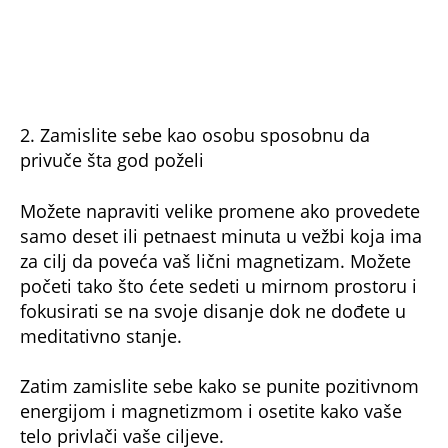
2. Zamislite sebe kao osobu sposobnu da
privuče šta god poželi
Možete napraviti velike promene ako provedete
samo deset ili petnaest minuta u vežbi koja ima
za cilj da poveća vaš lični magnetizam. Možete
početi tako što ćete sedeti u mirnom prostoru i
fokusirati se na svoje disanje dok ne dođete u
meditativno stanje.
Zatim zamislite sebe kako se punite pozitivnom
energijom i magnetizmom i osetite kako vaše
telo privlači vaše ciljeve.