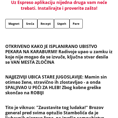
Uz Espreso aplikaciju nijedna druga vam neće
trebati. Instalirajte i proverite zašto!
Magnet
Sreća
Recept
Uspeh
Pare
OTKRIVENO KAKO JE ISPLANIRANO UBISTVO
PEKARA NA KARABURMI! Radivoje upao u zamku iz
koje nije mogao da se izvuče, ključna stvar desila
se VAN MESTA ZLOČINA
NAJJEZIVIJI UBICA STARE JUGOSLAVIJE: Mamin sin
otimao žene, stravično ih zlostavljao - a onda
SPALJIVAO U PEĆI ZA HLEB! Zbog kobne greške
skončao na ROBIJI
Tito je viknuo: "Zaustavite tog ludaka!" Brozov
general pred svima optužio Stambolića da je
ljubavnik njegove žene, pa izvršio samoubistvo