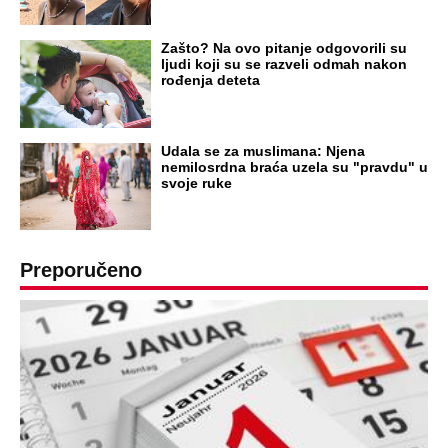
Zašto? Na ovo pitanje odgovorili su
ljudi koji su se razveli odmah nakon
rođenja deteta
Udala se za muslimana: Njena
nemilosrdna braća uzela su "pravdu" u
svoje ruke
Preporučeno