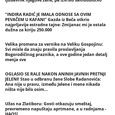
"INDIRA RADIĆ JE IMALA ODNOSE SA OVIM
PEVAČEM U KAFANI" Gazda iz Beča otkrio
najprljavije estradne tajne: Zmijanac mi je ostala
dužna za kiriju 250.000
Velika promena za vernike na Veliku Gospojinu:
Svi misle da znaju pravila proslavljanja
Bogorodičinog praznika, a ove godine jedan detalj
menja sve
OGLASIO SE RALE NAKON ANINIH JAVNIH PRETNJI
JELENI! Stao u odbranu žene Slobe Radanovića:
Ana nije u pravu, između Jelene i mene nikada
ništa nije bilo osim...
Užas na Zlatiboru: Gosti otkazuju smeštaj,
prevremeno napuštaju aprtmane, a u radnjama -
HAOS!