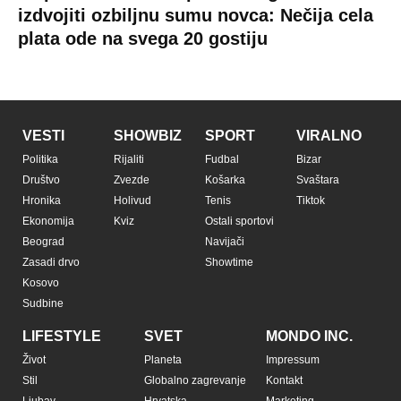
izdvojiti ozbiljnu sumu novca: Nečija cela
plata ode na svega 20 gostiju
VESTI
SHOWBIZ
SPORT
VIRALNO
Politika
Rijaliti
Fudbal
Bizar
Društvo
Zvezde
Košarka
Svaštara
Hronika
Holivud
Tenis
Tiktok
Ekonomija
Kviz
Ostali sportovi
Beograd
Navijači
Zasadi drvo
Showtime
Kosovo
Sudbine
LIFESTYLE
SVET
MONDO INC.
Život
Planeta
Impressum
Stil
Globalno zagrevanje
Kontakt