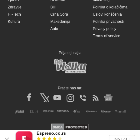
Ljubav
Hrvatska
Marketing
Zdravlje
BiH
Politika o kolačićima
Hi-Tech
Crna Gora
Uslovi korišćenja
Kultura
Makedonija
Politika privatnosti
Auto
Privacy policy
Terms of service
Prijatelji sajta
Pratite nas na:
Espreso.co.rs
INSTALL