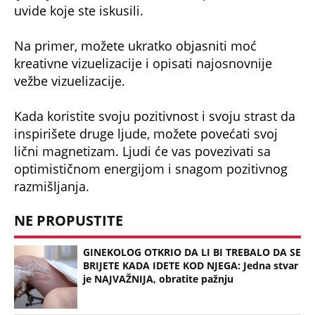
uvide koje ste iskusili.
Na primer, možete ukratko objasniti moć
kreativne vizuelizacije i opisati najosnovnije
vežbe vizuelizacije.
Kada koristite svoju pozitivnost i svoju strast da
inspirišete druge ljude, možete povećati svoj
lični magnetizam. Ljudi će vas povezivati sa
optimističnom energijom i snagom pozitivnog
razmišljanja.
NE PROPUSTITE
GINEKOLOG OTKRIO DA LI BI TREBALO DA SE
BRIJETE KADA IDETE KOD NJEGA: Jedna stvar
je NAJVAŽNIJA, obratite pažnju