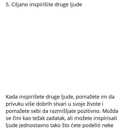
5. Ciljano inspirišite druge ljude
Kada inspirišete druge ljude, pomažete im da
privuku više dobrih stvari u svoje živote i
pomažete sebi da razmišljate pozitivno. Možda
se čini kao težak zadatak, ali možete inspirisati
ljude jednostavno tako što ćete podeliti neke