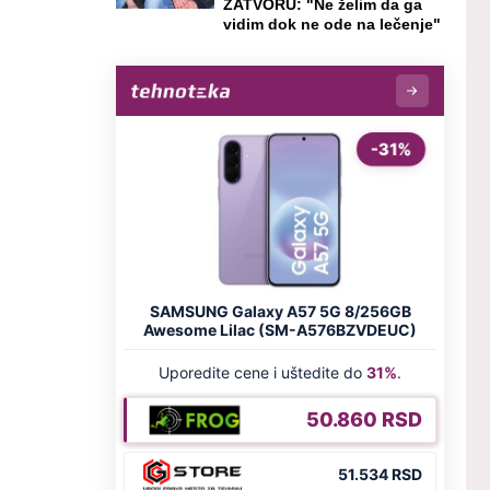
ZATVORU: "Ne želim da ga
vidim dok ne ode na lečenje"