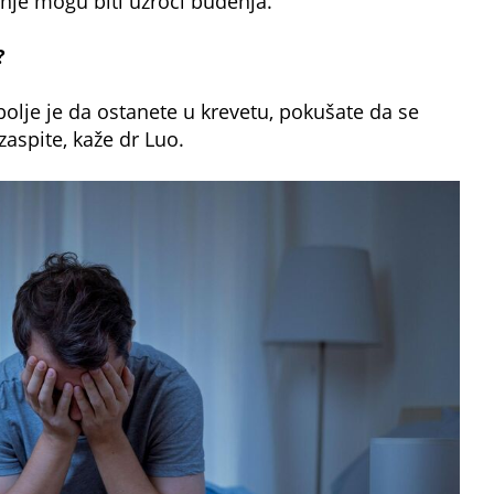
nje mogu biti uzroci buđenja.
?
olje je da ostanete u krevetu, pokušate da se
zaspite, kaže dr Luo.