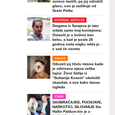
surovo mučili, pa joj odrubili
glavu, ovo je razlikuje od
Svete Petke
EXTERNAL ARTICLES
Dragana iz Sarajeva je tatu
viđala samo kraj kontejnera:
Ostavili je u bolnici kao
bebu, a kad je posle 26
godina srela majku rekla je -
e sad će osveta
ZABAVA
Oduzeli joj titulu misice kada
je otkrivena njena velika
tajna: Život Safije iz
"Sultanije Kosem" obeležili
skandali, a evo kako danas
izgleda
STARS
SAOBRAĆAJKE, PUCNJAVE,
NARKOTICI, SILOVANJE Sin
Halke Paldum bio je u