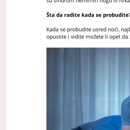
su sindrom nemirnih nogu ili hrka
Šta da radite kada se probudite
Kada se probudite usred noći, najb
opustite i vidite možete li opet da 