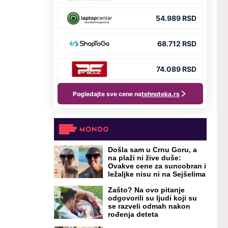
Došla sam u Crnu Goru, a
na plaži ni žive duše:
Ovakve cene za suncobran i
ležaljke nisu ni na Sejšelima
Zašto? Na ovo pitanje
odgovorili su ljudi koji su
se razveli odmah nakon
rođenja deteta