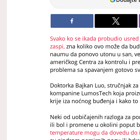
Marković
Svako ko se ikada probudio usred
zaspi,
zna koliko ovo može da bude
naumu da ponovo utonu u san, ve
američkog Centra za kontrolu i pre
problema sa spavanjem gotovo sv
Doktorka Bajkan Luo, stručnjak za 
kompanine LumosTech koja proizvo
krije iza noćnog buđenja i kako to 
Neki od uobičajenih razloga za po
ili bol i promene u okolini poput b
temperature mogu da dovedu do 