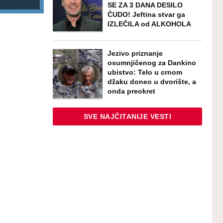
SE ZA 3 DANA DESILO
ČUDO! Jeftina stvar ga
IZLEČILA od ALKOHOLA
Jezivo priznanje
osumnjičenog za Dankino
ubistvo: Telo u crnom
džaku doneo u dvorište, a
onda preokret
SVE NAJČITANIJE VESTI