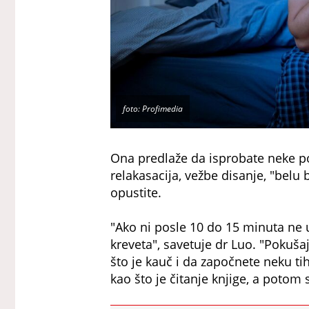
foto: Profimedia
Ona predlaže da isprobate neke po
relakasacija, vežbe disanje, "bel
opustite.
"Ako ni posle 10 do 15 minuta ne u
kreveta", savetuje dr Luo. "Pokuša
što je kauč i da započnete neku 
kao što je čitanje knjige, a potom 