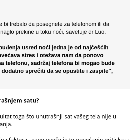
ne bi trebalo da posegnete za telefonom ili da
aglo prekine u toku noći, savetuje dr Luo.
uđenja usred noći jedna je od najčešćih
većava stres i otežava nam da ponovo
a telefonu, sadržaj telefona bi mogao bude
 dodatno sprečiti da se opustite i zaspite",
rašnjem satu?
ltat toga što unutrašnji sat vašeg tela nije u
anja.
na faktora - rano uveče je to povećanje pritiska u