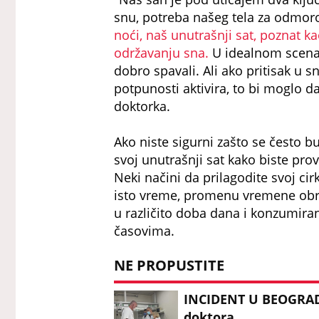
snu, potreba našeg tela za odmo
noći, naš unutrašnji sat, poznat ka
održavanju sna.
U idealnom scenar
dobro spavali. Ali ako pritisak u s
potpunosti aktivira, to bi moglo 
doktorka.
Ako niste sigurni zašto se često b
svoj unutrašnji sat kako biste prover
Neki načini da prilagodite svoj ci
isto vreme, promenu vremene obr
u različito doba dana i konzumira
časovima.
NE PROPUSTITE
INCIDENT U BEOGRAD
doktora