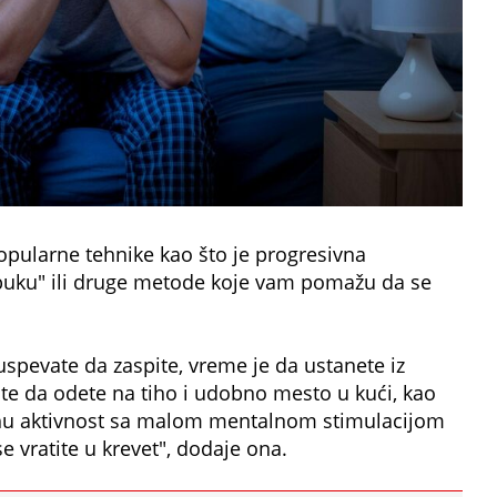
pularne tehnike kao što je progresivna
u buku" ili druge metode koje vam pomažu da se
spevate da zaspite, vreme je da ustanete iz
jte da odete na tiho i udobno mesto u kući, kao
tihu aktivnost sa malom mentalnom stimulacijom
se vratite u krevet", dodaje ona.