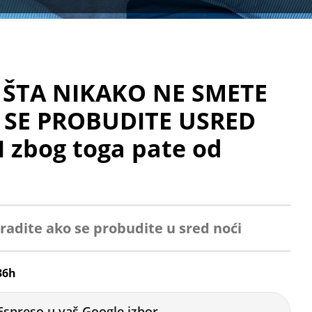
ŠTA NIKAKO NE SMETE
 SE PROBUDITE USRED
 zbog toga pate od
radite ako se probudite u sred noći
36h
Espreso u vaš Google izbor