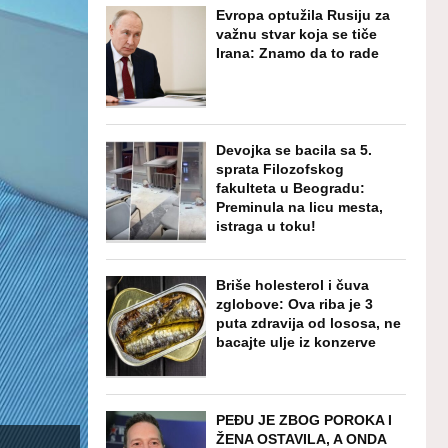
Evropa optužila Rusiju za
važnu stvar koja se tiče
Irana: Znamo da to rade
Devojka se bacila sa 5.
sprata Filozofskog
fakulteta u Beogradu:
Preminula na licu mesta,
istraga u toku!
Briše holesterol i čuva
zglobove: Ova riba je 3
puta zdravija od lososa, ne
bacajte ulje iz konzerve
PEĐU JE ZBOG POROKA I
ŽENA OSTAVILA, A ONDA