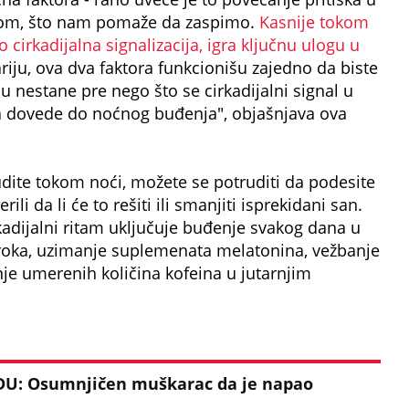
rom, što nam pomaže da zaspimo.
Kasnije tokom
o cirkadijalna signalizacija, igra ključnu ulogu u
iju, ova dva faktora funkcionišu zajedno da biste
nu nestane pre nego što se cirkadijalni signal u
da dovede do noćnog buđenja", objašnjava ova
udite tokom noći, možete se potruditi da podesite
ili da li će to rešiti ili smanjiti isprekidani san.
rkadijalni ritam uključuje buđenje svakog dana u
oka, uzimanje suplemenata melatonina, vežbanje
nje umerenih količina kofeina u jutarnjim
U: Osumnjičen muškarac da je napao