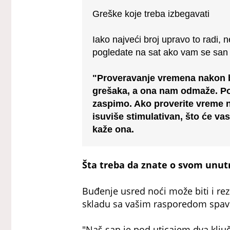
Greške koje treba izbegavati
Iako najveći broj upravo to radi, 
pogledate na sat ako vam se san n
"Proveravanje vremena nakon b
grešaka, a ona nam odmaže. Po
zaspimo. Ako proverite vreme n
isuviše stimulativan, što će vas
kaže ona.
Šta treba da znate o svom unut
Buđenje usred noći može biti i rezu
skladu sa vašim rasporedom spav
"Naš san je pod uticajem dva ključ