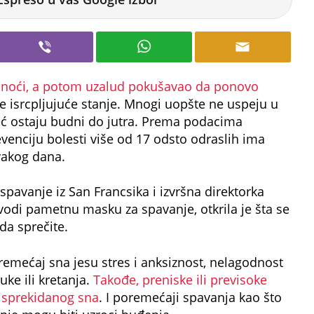
 noći, a potom uzalud pokušavao da ponovo
 isrcpljujuće stanje. Mnogi uopšte ne uspeju u
ć ostaju budni do jutra. Prema podacima
venciju bolesti više od 17 odsto odraslih ima
akog dana.
spavanje iz San Francsika i izvršna direktorka
di pametnu masku za spavanje, otkrila je šta se
da sprečite.
remećaj sna jesu stres i anksiznost, nelagodnost
uke ili kretanja.
Takođe, preniske ili previsoke
isprekidanog sna
. I poremećaji spavanja kao što