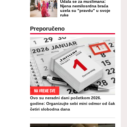
Udala se za muslimana:
Njena nemilosrdna braća
uzela su "pravdu" u svoje
ruke
Preporučeno
NA VREME SVE
Ovo su neradni dani početkom 2026.
godine: Organizujte sebi mini odmor od čak
četiri slobodna dana