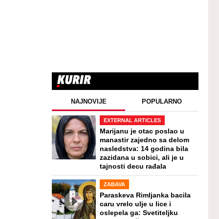
NAJNOVIJE
POPULARNO
EXTERNAL ARTICLES
Marijanu je otac poslao u
manastir zajedno sa delom
nasledstva: 14 godina bila
zazidana u sobici, ali je u
tajnosti decu rađala
ZABAVA
Paraskeva Rimljanka bacila
caru vrelo ulje u lice i
oslepela ga: Svetiteljku