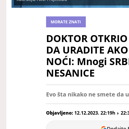
MORATE ZNATI
DOKTOR OTKRIO 
DA URADITE AKO
NOĆI: Mnogi SRBI
NESANICE
Evo šta nikako ne smete da u
Objavljeno:
12.12.2023. 22:19h
22:
Marija
Dodajte 