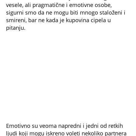
sigurni smo da ne mogu biti mnogo staloženi i
smireni, bar ne kada je kupovina cipela u
pitanju.
Emotivno su veoma napredni i jedni od retkih
ljudi koji mogu iskreno voleti nekoliko partnera
odjednom. Da li je to dar ili prokletstvo, sami
procenite…
4. Izduženo stopalo
Ukoliko su vaši prsti na
nogama proporcionalno manji u odnosu na
ostatak stopala, vi ste od onih osoba koje su
sjajne kada je čuvanje tajni u pitanju.
Poštujete reč i dogovore i u svakoj situaciji
držite se dogovora. Saradnja sa vama ljudima
ponekad dođe poput odmora, jer u odnosu na