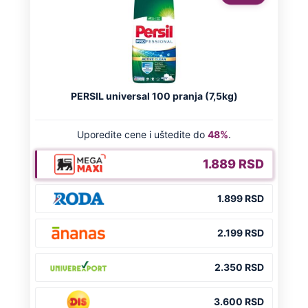
NA VREME SVE
Ovo su neradni dani početkom 2026.
godine: Organizujte sebi mini odmor od
čak četiri slobodna dana