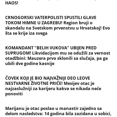
Oduzeli joj titulu misice kada je otkrivena njena
velika tajna: Život Safije iz "Sultanije Kosem"
obeležili skandali, a evo kako danas izgleda
SKINULA SE NAJZGODNIJA SRPSKA SPORTISTKINJA!
Supruga slavnog košarkaša raspametila u
minijaturnom bikiniju, svi gledaju u jedan detalj!
(FOTO)
NAJČITANIJE
NAJNOVIJE
Evropa optužila Rusiju za važnu stvar
koja se tiče Irana: Znamo da to rade