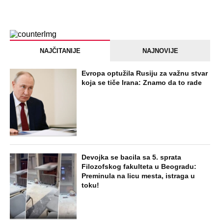
NAJNOVIJE
POPULARNO
EXTERNAL ARTICLES
Marijanu je otac poslao u manastir
zajedno sa delom nasledstva: 14 godina