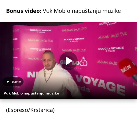
Užas na Zlatiboru: Gosti otkazuju smeštaj,
prevremeno napuštaju aprtmane, a u radnjama -
HAOS!
CRNOGORSKI VATERPOLISTI SPUSTILI GLAVE
TOKOM HIMNE U ZAGREBU! Region bruji o
skandalu na Svetskom prvenstvu u Hrvatskoj! Evo
šta se krije iza svega
KOMANDANT "BELIH VUKOVA" UBIJEN PRED
SUPRUGOM! Likvidacijom mu se odužili za vernost
otadžbini: Mauzera prvo sklonili sa slučaja, pa ga
ubili dve godine kasnije
ČOVEK KOJI JE BIO NAJVAŽNIJI DEO LEOVE
NESTVARNE ŽIVOTNE PRIČE! Mesijev otac je
najzaslužniji za karijeru kakva se nikada neće
ponoviti