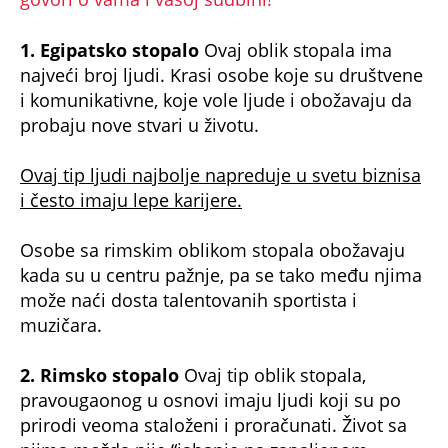
1. Egipatsko stopalo
Ovaj oblik stopala ima
najveći broj ljudi. Krasi osobe koje su društvene
i komunikativne, koje vole ljude i obožavaju da
probaju nove stvari u životu.
Ovaj tip ljudi najbolje napreduje u svetu biznisa
i često imaju lepe karijere.
Osobe sa rimskim oblikom stopala obožavaju
kada su u centru pažnje, pa se tako među njima
može naći dosta talentovanih sportista i
muzičara.
2. Rimsko stopalo
Ovaj tip oblik stopala,
pravougaonog u osnovi imaju ljudi koji su po
prirodi veoma staloženi i proračunati. Život sa
njima možda nije “jahanje na zapaljenom