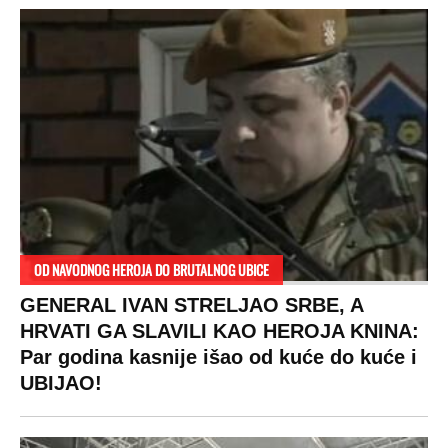
RAJ!
Žene u Srbiji su poludele za njima,
ogledaju se, bacaju pare: Ovde bunde
koštaju 100 evra, a neke i 2.000 dinara!
SPREMITE SE