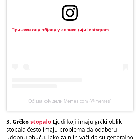
Прикажи ову објаву у апликацији Instagram
Објава коју дели Memes.com (@memes)
3. Grčko
stopalo
Ljudi koji imaju grčki oblik
stopala često imaju problema da odaberu
udobnu obuću. Iako za njih važi da su generalno
vesele, ali pragmatične i emotivne osobe,