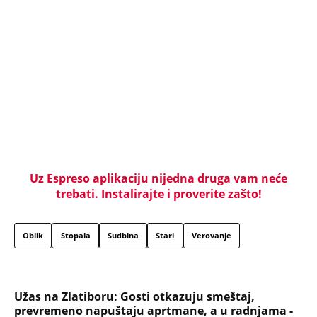
Marijanu je otac poslao u manastir zajedno sa
delom nasledstva: 14 godina bila zazidana u sobici,
ali je u tajnosti decu rađala
Titov lekar otkrio šta je Broz mislio o Draži:
Jovanka pocrvenela kad je ovo čula, a svi ostali
zabezeknuti
Dragana iz Sarajeva je tatu viđala samo kraj
kontejnera: Ostavili je u bolnici kao bebu, a kad je
posle 26 godina srela majku rekla je - e sad će
osveta
SAOBRAĆAJKE, PUCNJAVE, NARKOTICI, SILOVANJE
Sin Halke Paldum bio je u ZATVORU: "Ne želim da
ga vidim dok ne ode na lečenje"