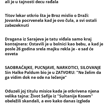
Devojka se bacila sa 5. sprata
Filozofskog fakulteta u Beogradu:
Preminula na licu mesta, istraga u
toku!
Briše holesterol i čuva zglobove: Ova
riba je 3 puta zdravija od lososa, ne
bacajte ulje iz konzerve