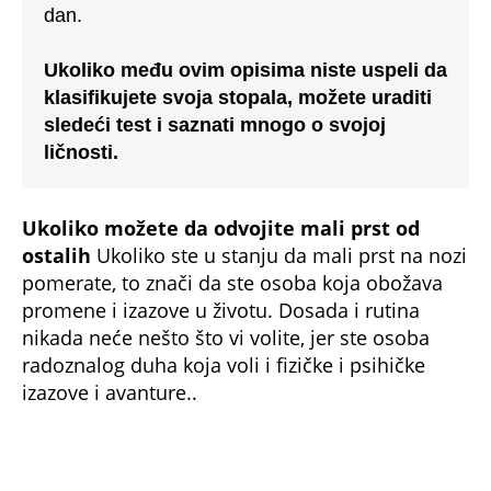
nikada neće nešto što vi volite, jer ste osoba
radoznalog duha koja voli i fizičke i psihičke
izazove i avanture..
Ako možete da kontrolišete pokrete malog
prsta na nozi
Vi ste osoba koja voli stabilnu
strukturu i način života u kome kontrolišete
zbivanja i prilike. Niste od onih koji se zaleću
glavom kroz zid i sve detaljno planirate,
međutim ponekad pomalo i preterujete.
Ipak, od vas nema pouzdanijih
roditelja
ili
staratelja jer vaša potreba za stabilnim i
bezbednim životom nikako nije sebična, pa se
za ljude sa ovakvim stopalima kaže da su
odličan oslonac u svakom smislu.
NE PROPUSTITE