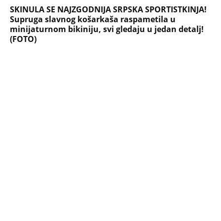
PEĐU JE ZBOG POROKA I ŽENA
OSTAVILA, A ONDA SE ZA 3 DANA
DESILO ČUDO! Jeftina stvar ga
IZLEČILA od ALKOHOLA
Jezivo priznanje osumnjičenog za
Dankino ubistvo: Telo u crnom džaku
doneo u dvorište, a onda preokret
SVE NAJČITANIJE VESTI