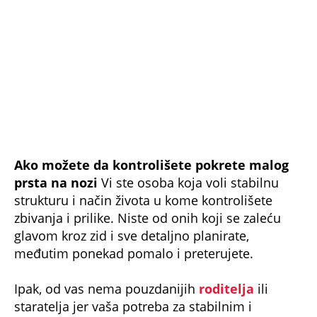
STARA KINESKA TEHNIKA OD KOJE ĆETE SE
OPARITI ZA SAMO 3 DANA: Evo kako da se
OBOGATITE i vratite sve dugove (VIDEO)
ETNOLOŠKINJA JASNA RAZREŠAVA DILEMU
KOJA MUČI MNOGE SRBE: Evo koliko treba
da se nosi CRNINA posle SAHRANE!
TRI DANA PROVEO U UTROBI KITA, A ONDA
SE DESILO ČUDO: Svaki vernik treba da zna
verovanje o svecu kog DANAS SLAVIMO
Bonus video:
Vuk Mob o napuštanju muzike