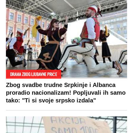
Za posnu slavsku trpezu ove godine treba
izdvojiti ozbiljnu sumu novca: Nečija cela
plata ode na svega 20 gostiju
VESTI
SHOWBIZ
SPORT
VIRALNO
Politika
Rijaliti
Fudbal
Bizar
Društvo
Zvezde
Košarka
Svaštara
Hronika
Holivud
Tenis
Tiktok
Ekonomija
Kviz
Ostali sportovi
Beograd
Navijači
Zasadi drvo
Showtime
Kosovo
Sudbine
LIFESTYLE
SVET
MONDO INC.
Život
Planeta
Impressum