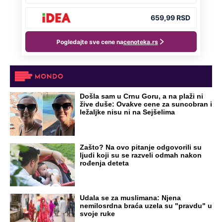
Došla sam u Crnu Goru, a na plaži ni
žive duše: Ovakve cene za suncobran i
ležaljke nisu ni na Sejšelima
Zašto? Na ovo pitanje odgovorili su
ljudi koji su se razveli odmah nakon
rođenja deteta
Udala se za muslimana: Njena
nemilosrdna braća uzela su "pravdu" u
svoje ruke