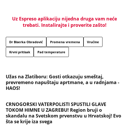
Uz Espreso aplikaciju nijedna druga vam neće
trebati. Instalirajte i proverite zašto!
Dr Biserka Obradović
Promena vremena
Vrućine
Krvni pritisak
Pad temperature
Užas na Zlatiboru: Gosti otkazuju smeštaj,
prevremeno napuštaju aprtmane, a u radnjama -
HAOS!
CRNOGORSKI VATERPOLISTI SPUSTILI GLAVE
TOKOM HIMNE U ZAGREBU! Region bruji o
skandalu na Svetskom prvenstvu u Hrvatskoj! Evo
šta se krije iza svega