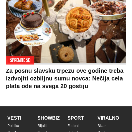
SPREMITE SE
Za posnu slavsku trpezu ove godine treba
izdvojiti ozbiljnu sumu novca: Nečija cela
plata ode na svega 20 gostiju
VESTI
SHOWBIZ
SPORT
VIRALNO
Politika
Rijaliti
Fudbal
Bizar