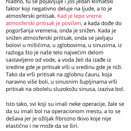
hladno, tu se pojavljuje i još jedan klimatski
faktor koji negativno deluje na ljude, a to je
atmosferski pritisak.
Kad je lepo vreme
atmosferski pritisak je povišen,
a kada dođe do
pogoršanja vremena, onda je snižen. Kada je
snižen atmosferski pritisak, onda se javljaju
bolovi u mišićima, u zglobovima, u sinusima, iz
razloga što je naše telo najvećim delom
sastavljeno od vode, a voda želi da izađe iz
sredine gde je pritisak viši u sredinu gde je niži.
Tako da vrši pritisak na zglobnu čauru, koja
naravno više boli, u sinusnim šupljinama vrši
pritisak na obolelu sluzokožu sinusa, izaziva bol.
Isto tako, svi koji su imali neke operacije, žale se
da su imali bol na operacionom mestu, a to se
dešava jer je ožiljak fibrozno tkivo koje nije
elastično i ne može da se širi.