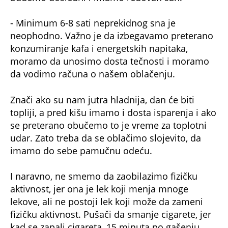
- Minimum 6-8 sati neprekidnog sna je
neophodno. Važno je da izbegavamo preterano
konzumiranje kafa i energetskih napitaka,
moramo da unosimo dosta tečnosti i moramo
da vodimo računa o našem oblačenju.
Znači ako su nam jutra hladnija, dan će biti
topliji, a pred kišu imamo i dosta isparenja i ako
se preterano obučemo to je vreme za toplotni
udar. Zato treba da se oblačimo slojevito, da
imamo do sebe pamučnu odeću.
I naravno, ne smemo da zaobilazimo fizičku
aktivnost, jer ona je lek koji menja mnoge
lekove, ali ne postoji lek koji može da zameni
fizičku aktivnost. Pušači da smanje cigarete, jer
kad se zapali cigareta, 15 minuta po gašenju