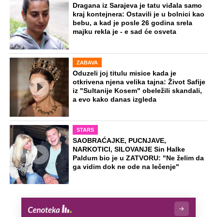
Dragana iz Sarajeva je tatu viđala samo
kraj kontejnera: Ostavili je u bolnici kao
bebu, a kad je posle 26 godina srela
majku rekla je - e sad će osveta
ZABAVA
Oduzeli joj titulu misice kada je
otkrivena njena velika tajna: Život Safije
iz "Sultanije Kosem" obeležili skandali,
a evo kako danas izgleda
STARS
SAOBRAĆAJKE, PUCNJAVE,
NARKOTICI, SILOVANJE Sin Halke
Paldum bio je u ZATVORU: "Ne želim da
ga vidim dok ne ode na lečenje"