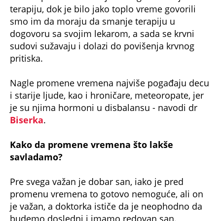
terapiju, dok je bilo jako toplo vreme govorili
smo im da moraju da smanje terapiju u
dogovoru sa svojim lekarom, a sada se krvni
sudovi sužavaju i dolazi do povišenja krvnog
pritiska.
Nagle promene vremena najviše pogađaju decu
i starije ljude, kao i hroničare, meteoropate, jer
je su njima hormoni u disbalansu - navodi dr
Biserka
.
Kako da promene vremena što lakše
savladamo?
Pre svega važan je dobar san, iako je pred
promenu vremena to gotovo nemoguće, ali on
je važan, a doktorka ističe da je neophodno da
budemo dosledni i imamo redovan san.