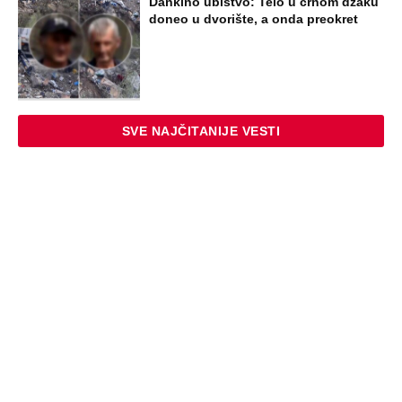
Dankino ubistvo: Telo u crnom džaku
doneo u dvorište, a onda preokret
SVE NAJČITANIJE VESTI