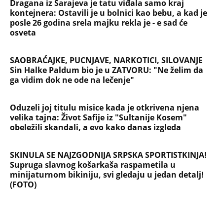
Dragana iz Sarajeva je tatu viđala samo kraj
kontejnera: Ostavili je u bolnici kao bebu, a kad je
posle 26 godina srela majku rekla je - e sad će
osveta
SAOBRAĆAJKE, PUCNJAVE, NARKOTICI, SILOVANJE
Sin Halke Paldum bio je u ZATVORU: "Ne želim da
ga vidim dok ne ode na lečenje"
Oduzeli joj titulu misice kada je otkrivena njena
velika tajna: Život Safije iz "Sultanije Kosem"
obeležili skandali, a evo kako danas izgleda
SKINULA SE NAJZGODNIJA SRPSKA SPORTISTKINJA!
Supruga slavnog košarkaša raspametila u
minijaturnom bikiniju, svi gledaju u jedan detalj!
(FOTO)