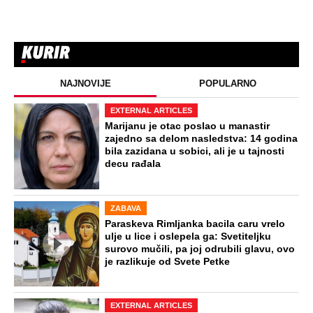
NAJNOVIJE
POPULARNO
EXTERNAL ARTICLES
Marijanu je otac poslao u manastir
zajedno sa delom nasledstva: 14 godina
bila zazidana u sobici, ali je u tajnosti
decu rađala
ZABAVA
Paraskeva Rimljanka bacila caru vrelo
ulje u lice i oslepela ga: Svetiteljku
surovo mučili, pa joj odrubili glavu, ovo
je razlikuje od Svete Petke
EXTERNAL ARTICLES