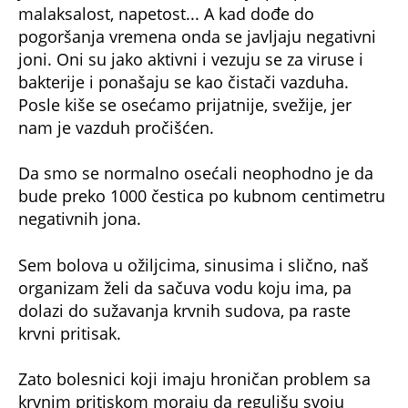
malaksalost, napetost... A kad dođe do
pogoršanja vremena onda se javljaju negativni
joni. Oni su jako aktivni i vezuju se za viruse i
bakterije i ponašaju se kao čistači vazduha.
Posle kiše se osećamo prijatnije, svežije, jer
nam je vazduh pročišćen.
Da smo se normalno osećali neophodno je da
bude preko 1000 čestica po kubnom centimetru
negativnih jona.
Sem bolova u ožiljcima, sinusima i slično, naš
organizam želi da sačuva vodu koju ima, pa
dolazi do sužavanja krvnih sudova, pa raste
krvni pritisak.
Zato bolesnici koji imaju hroničan problem sa
krvnim pritiskom moraju da regulišu svoju