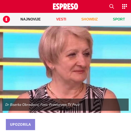
NAJNOVIJE
VESTI
SHOWBIZ
SPORT
Dr Biserka Obradović, Foto: Printscreen TV Prva
UPOZORILA