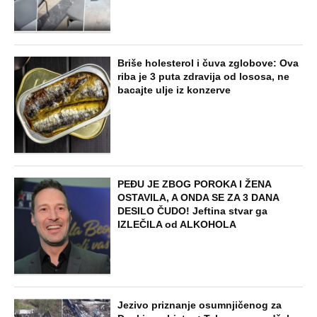
Briše holesterol i čuva zglobove: Ova
riba je 3 puta zdravija od lososa, ne
bacajte ulje iz konzerve
PEĐU JE ZBOG POROKA I ŽENA
OSTAVILA, A ONDA SE ZA 3 DANA
DESILO ČUDO! Jeftina stvar ga
IZLEČILA od ALKOHOLA
Jezivo priznanje osumnjičenog za