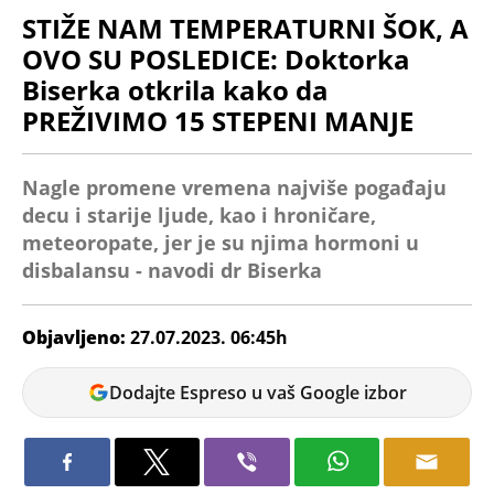
STIŽE NAM TEMPERATURNI ŠOK, A
OVO SU POSLEDICE: Doktorka
Biserka otkrila kako da
PREŽIVIMO 15 STEPENI MANJE
Nagle promene vremena najviše pogađaju
decu i starije ljude, kao i hroničare,
meteoropate, jer je su njima hormoni u
disbalansu - navodi dr Biserka
Objavljeno:
27.07.2023. 06:45h
Vanja
Dodajte Espreso u vaš Google izbor
Pejić