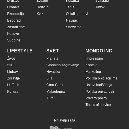
Društvo
Zvezde
Košarka
Svaštara
Hronika
Holivud
Tenis
Tiktok
Ekonomija
Kviz
Ostali sportovi
Beograd
Navijači
Zasadi drvo
Showtime
Kosovo
Sudbine
LIFESTYLE
SVET
MONDO INC.
Život
Planeta
Impressum
Stil
Globalno zagrevanje
Kontakt
Ljubav
Hrvatska
Marketing
Zdravlje
BiH
Politika o kolačićima
Hi-Tech
Crna Gora
Uslovi korišćenja
Kultura
Makedonija
Politika privatnosti
Auto
Privacy policy
Terms of service
Prijatelji sajta