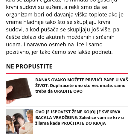
krvni sudovi su suženi, a rekli smo da se
organizam bori od davanja viška toplote ako je
vreme hladnije tako što se skupljaju krvni
sudovi, a kod pušača se skupljaju još više, pa
češće dolazi do akutnih moždanih i srčanih
udara. I naravno osmeh na lice i samo
pozitivno, jer tako ćemo sve lakše podneti.
NE PROPUSTITE
DANAS OVAKO MOŽETE PRIVUĆI PARE U VAŠ
ŽIVOT: Dupliraćete ono što već imate, samo
treba da URADITE OVO
OVO JE ISPOVEST ŽENE KOJOJ JE SVEKRVA
BACALA VRADŽBINE: Zalediće vam se krv u
žilama kada PROČITATE DO KRAJA