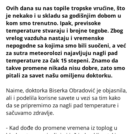
Ovih dana su nas topile tropske vrućine, što
je nekako i u skladu sa godišnjim dobom u
kom smo trenutno. Ipak, previsoke
temperature stvaraju i brojne tegobe. Zbog
vrelog vazduha nastaju i vremenske
nepogodne sa kojima smo bili suočeni, a već
za sutra meteorolozi najavljuju nagli pad
temperature za čak 15 stepeni. Znamo da
takve promene nikada nisu dobre, zato smo
pitali za savet našu omiljenu doktorku.
Naime, doktorka Biserka Obradović je objasnila,
ali i podelila korisne savete u vezi sa tim kako
da se pripremimo za nagli pad temperature i
sačuvamo zdravlje.
- Kad dođe do promene vremena iz toplog u