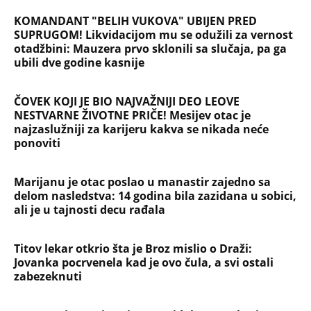
KOMANDANT "BELIH VUKOVA" UBIJEN PRED
SUPRUGOM! Likvidacijom mu se odužili za vernost
otadžbini: Mauzera prvo sklonili sa slučaja, pa ga
ubili dve godine kasnije
ČOVEK KOJI JE BIO NAJVAŽNIJI DEO LEOVE
NESTVARNE ŽIVOTNE PRIČE! Mesijev otac je
najzaslužniji za karijeru kakva se nikada neće
ponoviti
Marijanu je otac poslao u manastir zajedno sa
delom nasledstva: 14 godina bila zazidana u sobici,
ali je u tajnosti decu rađala
Titov lekar otkrio šta je Broz mislio o Draži:
Jovanka pocrvenela kad je ovo čula, a svi ostali
zabezeknuti