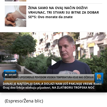
ŽENA SAMO NA OVAJ NAČIN DOŽIVI
VRHUNAC, TRI STVARI SU BITNE ZA DOBAR
SE*S: Ovo morate da znate
01:07
DANAS JE NAJTOPLIJI DAN, A DOLAZI NAM JOŠ PAKLNIJE VREME Ristić:
Ovaj deo Srbije očekuju pljuskovi, NA ZLATIBORU TROPSKA NOĆ
(Espreso/Žena blic)