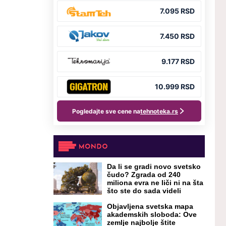
Da li se gradi novo svetsko
čudo? Zgrada od 240
miliona evra ne liči ni na šta
što ste do sada videli
Objavljena svetska mapa
akademskih sloboda: Ove
zemlje najbolje štite