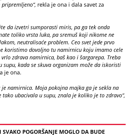
e pripremljeno“,
rekla je ona i dala savet za
jte da izvetri sumporasti miris, pa ga tek onda
mate toliko vrsta luka, pa sremuš koji nikome ne
lakom, neutralisaće problem. Ceo svet jede prvo
 ne koristimo dovoljno tu namirnicu koju imamo cele
 a vrlo zdrava namirnica, baš kao i šargarepa. Treba
 u supu, kada se skuva organizam može da iskoristi
a je ona.
ja je namirnica. Moja pokojna majka ga je sekla na
e tako ubacivala u supu, znala je koliko je to zdravo“,
 BI SVAKO POGORŠANJE MOGLO DA BUDE