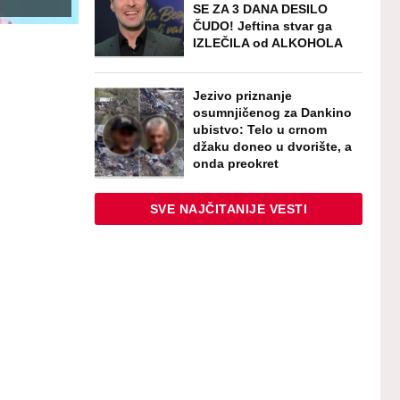
SE ZA 3 DANA DESILO
ČUDO! Jeftina stvar ga
IZLEČILA od ALKOHOLA
Jezivo priznanje
osumnjičenog za Dankino
ubistvo: Telo u crnom
džaku doneo u dvorište, a
onda preokret
SVE NAJČITANIJE VESTI