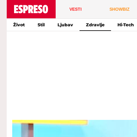
VESTI
SHOWBIZ
Život
Stil
Ljubav
Zdravlje
Hi-Tech