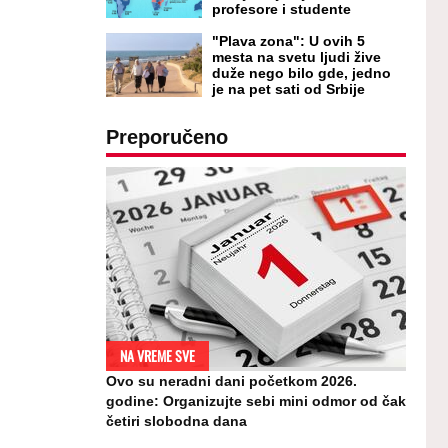
profesore i studente
"Plava zona": U ovih 5
mesta na svetu ljudi žive
duže nego bilo gde, jedno
je na pet sati od Srbije
Preporučeno
NA VREME SVE
Ovo su neradni dani početkom 2026.
godine: Organizujte sebi mini odmor od čak
četiri slobodna dana