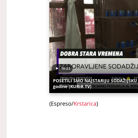
10:23
POSETILI SMO NAJSTARIJU SODAŽIJSKU R
godine (KURIR TV)
(Espreso/
Krstarica
)