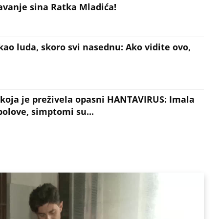
vanje sina Ratka Mladića!
kao luda, skoro svi nasednu: Ako vidite ovo,
 koja je preživela opasni HANTAVIRUS: Imala
olove, simptomi su...