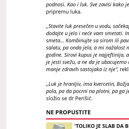
podnosi. Kao i luk. Sve zavisi kako j
pripremu luka.
„Stavite luk presečen u vodu, sačeka
dodajte u jelo i neće vam smetati. I
smeta… Kombinujte sa sirom ili pav
salatu, pa onda jela, a mi nažalost
godine. Sirovi kupus je najjeftinija,
je jesti svežu, a ne da je ubacujemo
manje zdravih sastojaka iz nje“,
rekl
„Luk je hranljiv, ima kvercetin, Bož
pola, pa da pocrni na plotni, pa ga j
složio se dr Perišić.
NE PROPUSTITE
'TOLIKO JE SLAB DA