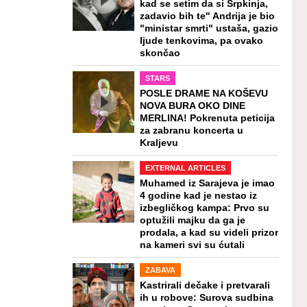
kad se setim da si Srpkinja,
zadavio bih te" Andrija je bio
"ministar smrti" ustaša, gazio
ljude tenkovima, pa ovako
skončao
STARS
POSLE DRAME NA KOŠEVU
NOVA BURA OKO DINE
MERLINA! Pokrenuta peticija
za zabranu koncerta u
Kraljevu
EXTERNAL ARTICLES
Muhamed iz Sarajeva je imao
4 godine kad je nestao iz
izbegličkog kampa: Prvo su
optužili majku da ga je
prodala, a kad su videli prizor
na kameri svi su ćutali
ZABAVA
Kastrirali dečake i pretvarali
ih u robove: Surova sudbina