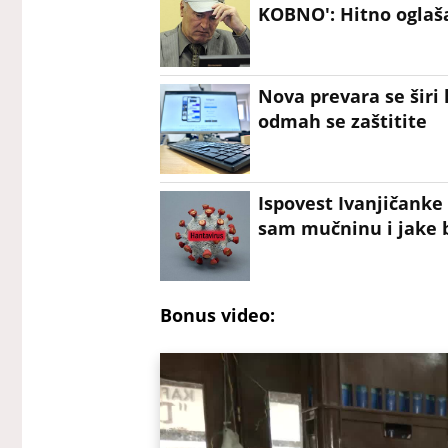
KOBNO': Hitno oglaša
Nova prevara se širi 
odmah se zaštitite
Ispovest Ivanjičanke
sam mučninu i jake b
Bonus video: