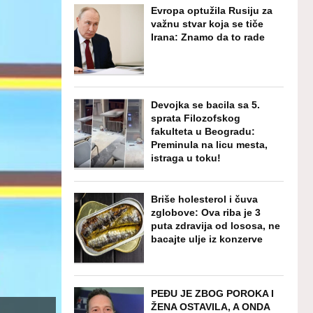
Evropa optužila Rusiju za
važnu stvar koja se tiče
Irana: Znamo da to rade
Devojka se bacila sa 5.
sprata Filozofskog
fakulteta u Beogradu:
Preminula na licu mesta,
istraga u toku!
Briše holesterol i čuva
zglobove: Ova riba je 3
puta zdravija od lososa, ne
bacajte ulje iz konzerve
PEĐU JE ZBOG POROKA I
ŽENA OSTAVILA, A ONDA