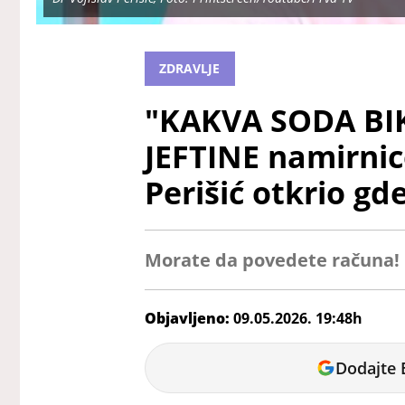
ZDRAVLJE
"KAKVA SODA BI
JEFTINE namirnic
Perišić otkrio gd
Morate da povedete računa!
Objavljeno:
09.05.2026. 19:48h
Miloš
Dodajte 
Dojčinović