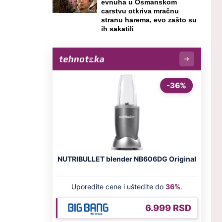
evnuha u Osmanskom
carstvu otkriva mračnu
stranu harema, evo zašto su
ih sakatili