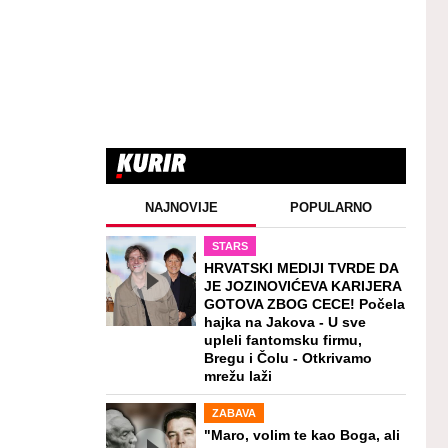
NAJNOVIJE
POPULARNO
STARS
HRVATSKI MEDIJI TVRDE DA
JE JOZINOVIĆEVA KARIJERA
GOTOVA ZBOG CECE! Počela
hajka na Jakova - U sve
upleli fantomsku firmu,
Bregu i Čolu - Otkrivamo
mrežu laži
ZABAVA
"Maro, volim te kao Boga, ali