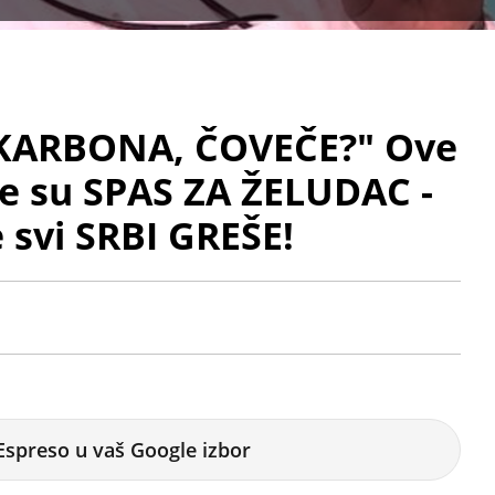
KARBONA, ČOVEČE?" Ove
e su SPAS ZA ŽELUDAC -
e svi SRBI GREŠE!
Espreso u vaš Google izbor