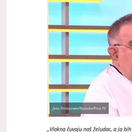
foto: Printscreen/Youtube/Prva TV
„Vlakna čuvaju naš želudac, a ja bih 