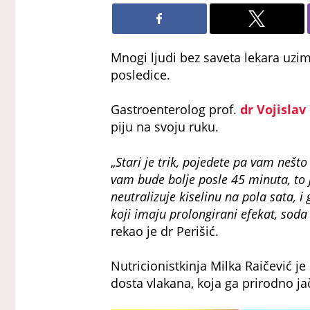
Mnogi ljudi bez saveta lekara uzi
posledice.
Gastroenterolog prof.
dr Vojislav
piju na svoju ruku.
„
Stari je trik, pojedete pa vam nešto
vam bude bolje posle 45 minuta, to 
neutralizuje kiselinu na pola sata, i
koji imaju prolongirani efekat, soda
rekao je dr Perišić.
Nutricionistkinja Milka Raičević je
dosta vlakana, koja ga prirodno ja