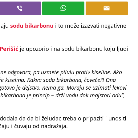
maju
sodu bikarbonu
i to može izazvati negativne
 Perišić
je upozorio i na sodu bikarbonu koju ljudi
 ne odgovara, pa uzmete pilulu protiv kiseline. Ako
je kiselina. Kakva soda bikarbona, čoveče?! Ona
 gotovo je dejstvo, nema ga. Moraju se uzimati lekovi
 bikarbona je princip – drži vodu dok majstori odu“
,
 dodala da da bi želudac trebalo pripaziti i unositi
čaju i čuvaju od nadražaja.