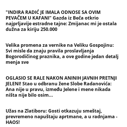
"INDIRA RADIĆ JE IMALA ODNOSE SA OVIM
PEVAČEM U KAFANI" Gazda iz Beča otkrio
najprljavije estradne tajne: Zmijanac mi je ostala
dužna za kiriju 250.000
Velika promena za vernike na Veliku Gospojinu:
Svi misle da znaju pravila proslavljanja
Bogorodičinog praznika, a ove godine jedan detalj
menja sve
OGLASIO SE RALE NAKON ANINIH JAVNIH PRETNJI
JELENI! Stao u odbranu žene Slobe Radanovića:
Ana nije u pravu, između Jelene i mene nikada
ništa nije bilo osim...
Užas na Zlatiboru: Gosti otkazuju smeštaj,
prevremeno napuštaju aprtmane, a u radnjama -
HAOS!