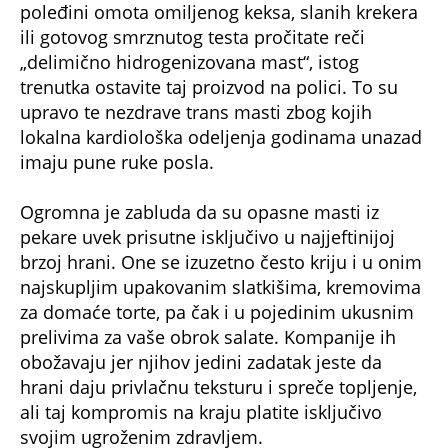
poleđini omota omiljenog keksa, slanih krekera
ili gotovog smrznutog testa pročitate reči
„delimično hidrogenizovana mast“, istog
trenutka ostavite taj proizvod na polici. To su
upravo te nezdrave trans masti zbog kojih
lokalna kardiološka odeljenja godinama unazad
imaju pune ruke posla.
Ogromna je zabluda da su opasne masti iz
pekare uvek prisutne isključivo u najjeftinijoj
brzoj hrani. One se izuzetno često kriju i u onim
najskupljim upakovanim slatkišima, kremovima
za domaće torte, pa čak i u pojedinim ukusnim
prelivima za vaše obrok salate. Kompanije ih
obožavaju jer njihov jedini zadatak jeste da
hrani daju privlačnu teksturu i spreče topljenje,
ali taj kompromis na kraju platite isključivo
svojim ugroženim zdravljem.