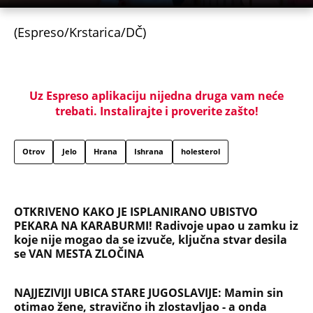
(Espreso/Krstarica/DČ)
Uz Espreso aplikaciju nijedna druga vam neće
trebati. Instalirajte i proverite zašto!
Otrov
Jelo
Hrana
Ishrana
holesterol
OTKRIVENO KAKO JE ISPLANIRANO UBISTVO
PEKARA NA KARABURMI! Radivoje upao u zamku iz
koje nije mogao da se izvuče, ključna stvar desila
se VAN MESTA ZLOČINA
NAJJEZIVIJI UBICA STARE JUGOSLAVIJE: Mamin sin
otimao žene, stravično ih zlostavljao - a onda