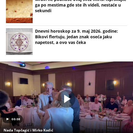
ga po mestima gde ste ih videli, nestaće u
sekundi
Dnevni horoskop za 9. maj 2026. godine:
Bikovi flertuju, jedan znak oseća jaku
napetost, a ovo vas čeka
00:08
Nada Topčagić i Mirko Kodić