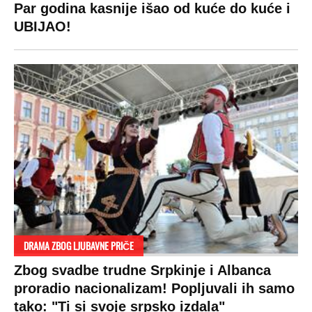
Par godina kasnije išao od kuće do kuće i
UBIJAO!
DRAMA ZBOG LJUBAVNE PRIČE
Zbog svadbe trudne Srpkinje i Albanca
proradio nacionalizam! Popljuvali ih samo
tako: "Ti si svoje srpsko izdala"