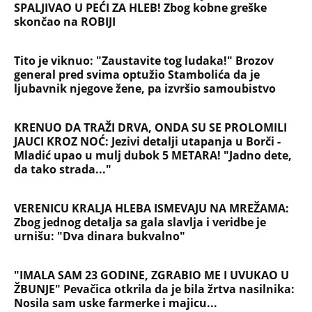
SPALJIVAO U PEĆI ZA HLEB! Zbog kobne greške
skončao na ROBIJI
Tito je viknuo: "Zaustavite tog ludaka!" Brozov
general pred svima optužio Stambolića da je
ljubavnik njegove žene, pa izvršio samoubistvo
KRENUO DA TRAŽI DRVA, ONDA SU SE PROLOMILI
JAUCI KROZ NOĆ: Jezivi detalji utapanja u Borči -
Mladić upao u mulj dubok 5 METARA! "Jadno dete,
da tako strada..."
VERENICU KRALJA HLEBA ISMEVAJU NA MREŽAMA:
Zbog jednog detalja sa gala slavlja i veridbe je
urnišu: "Dva dinara bukvalno"
"IMALA SAM 23 GODINE, ZGRABIO ME I UVUKAO U
ŽBUNJE" Pevačica otkrila da je bila žrtva nasilnika:
Nosila sam uske farmerke i majicu...