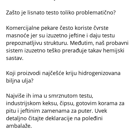
Zašto je lisnato testo toliko problematično?
Komercijalne pekare često koriste čvrste
masnoće jer su izuzetno jeftine i daju testu
prepoznatljivu strukturu. Međutim, naš probavni
sistem izuzetno teško prerađuje takav hemijski
sastav.
Koji proizvodi najčešće kriju hidrogenizovana
biljna ulja?
Najviše ih ima u smrznutom testu,
industrijskom keksu, čipsu, gotovim korama za
pitu i jeftinim zamenama za puter. Uvek
detaljno čitajte deklaracije na poleđini
ambalaže.