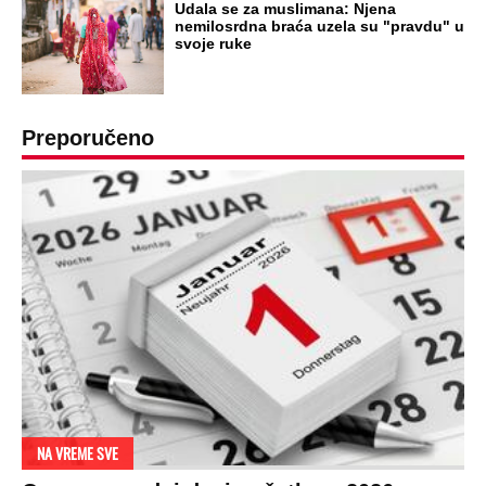
Udala se za muslimana: Njena
nemilosrdna braća uzela su "pravdu" u
svoje ruke
Preporučeno
NA VREME SVE