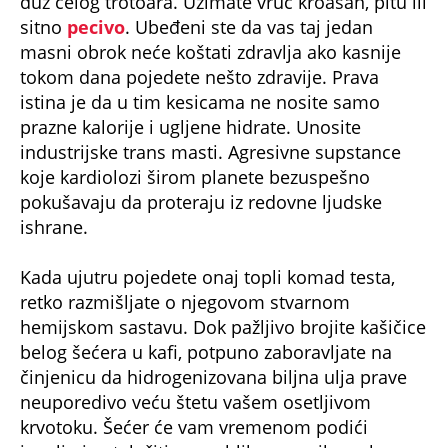
duž celog trotoara. Uzimate vruć kroasan, pitu ili
sitno
pecivo
. Ubeđeni ste da vas taj jedan
masni obrok neće koštati zdravlja ako kasnije
tokom dana pojedete nešto zdravije. Prava
istina je da u tim kesicama ne nosite samo
prazne kalorije i ugljene hidrate. Unosite
industrijske trans masti. Agresivne supstance
koje kardiolozi širom planete bezuspešno
pokušavaju da proteraju iz redovne ljudske
ishrane.
Kada ujutru pojedete onaj topli komad testa,
retko razmišljate o njegovom stvarnom
hemijskom sastavu. Dok pažljivo brojite kašičice
belog šećera u kafi, potpuno zaboravljate na
činjenicu da hidrogenizovana biljna ulja prave
neuporedivo veću štetu vašem osetljivom
krvotoku. Šećer će vam vremenom podići