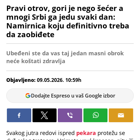
Pravi otrov, gori je nego šećer a
mnogi Srbi ga jedu svaki dan:
Namirnica koju definitivno treba
da zaobiđete
Ubeđeni ste da vas taj jedan masni obrok
neće koštati zdravlja
Objavljeno:
09.05.2026. 10:59h
Dunja
Dodajte Espreso u vaš Google izbor
Čavić
Svakog jutra redovi ispred
pekara
protežu se