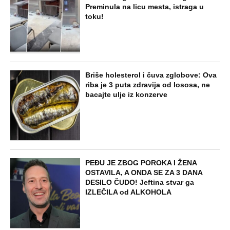
Preminula na licu mesta, istraga u
toku!
Briše holesterol i čuva zglobove: Ova
riba je 3 puta zdravija od lososa, ne
bacajte ulje iz konzerve
PEĐU JE ZBOG POROKA I ŽENA
OSTAVILA, A ONDA SE ZA 3 DANA
DESILO ČUDO! Jeftina stvar ga
IZLEČILA od ALKOHOLA