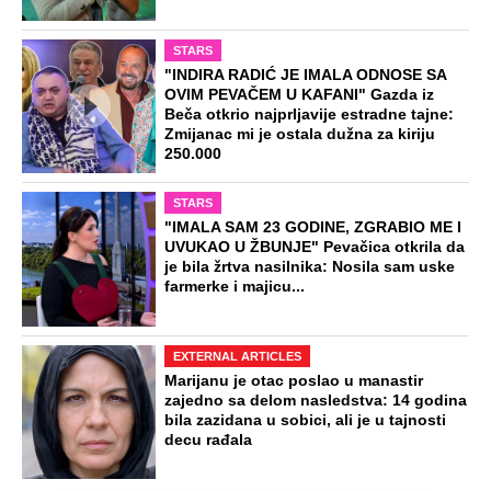
STARS
"INDIRA RADIĆ JE IMALA ODNOSE SA
OVIM PEVAČEM U KAFANI" Gazda iz
Beča otkrio najprljavije estradne tajne:
Zmijanac mi je ostala dužna za kiriju
250.000
STARS
"IMALA SAM 23 GODINE, ZGRABIO ME I
UVUKAO U ŽBUNJE" Pevačica otkrila da
je bila žrtva nasilnika: Nosila sam uske
farmerke i majicu...
EXTERNAL ARTICLES
Marijanu je otac poslao u manastir
zajedno sa delom nasledstva: 14 godina
bila zazidana u sobici, ali je u tajnosti
decu rađala