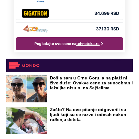
Došla sam u Crnu Goru, a na plaži ni
žive duše: Ovakve cene za suncobran i
ležaljke nisu ni na Sejšelima
Zašto? Na ovo pitanje odgovorili su
ljudi koji su se razveli odmah nakon
rođenja deteta