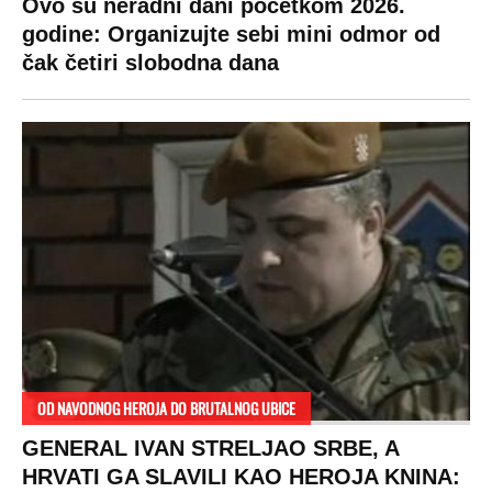
Ovo su neradni dani početkom 2026.
godine: Organizujte sebi mini odmor od
čak četiri slobodna dana
OD NAVODNOG HEROJA DO BRUTALNOG UBICE
GENERAL IVAN STRELJAO SRBE, A
HRVATI GA SLAVILI KAO HEROJA KNINA: