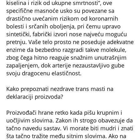
kiselina i rizik od ukupne smrtnosti“, ove
specifične masnoće usko su povezane sa
drastično uvećanim rizikom od koronarnih
bolesti i srčanih oboljenja, pri čemu upravo
sintetički, fabrički izvori nose najveću moguću
pretnju. Vaše telo prosto ne poseduje adekvatne
enzime da bezbedno razgradi takve molekule,
zbog čega hitno reaguje snažnim unutrašnjim
zapaljenjem, dok arterije nezaustavljivo gube
svoju dragocenu elastičnost.
Kako prepoznati nezdrave trans masti na
deklaraciji proizvoda?
Proizvođači hrane retko kada pišu krupnim i
uočljivim slovima. Zakon ih strogo obavezuje da
tačno navedu sastav. Vi morate biti mudri i znati
šta tačno tražite među sitnim slovima. Ako na