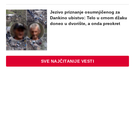
Jezivo priznanje osumnjičenog za
Dankino ubistvo: Telo u crnom džaku
doneo u dvorište, a onda preokret
SVE NAJČITANIJE VESTI