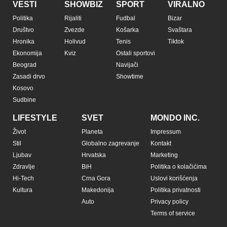
VESTI
SHOWBIZ
SPORT
VIRALNO
Politika
Rijaliti
Fudbal
Bizar
Društvo
Zvezde
Košarka
Svaštara
Hronika
Holivud
Tenis
Tiktok
Ekonomija
Kviz
Ostali sportovi
Beograd
Navijači
Zasadi drvo
Showtime
Kosovo
Sudbine
LIFESTYLE
SVET
MONDO INC.
Život
Planeta
Impressum
Stil
Globalno zagrevanje
Kontakt
Ljubav
Hrvatska
Marketing
Zdravlje
BiH
Politika o kolačićima
Hi-Tech
Crna Gora
Uslovi korišćenja
Kultura
Makedonija
Politika privatnosti
Auto
Privacy policy
Terms of service