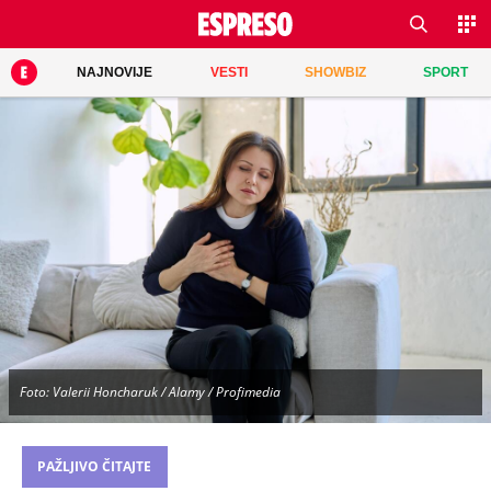
NAJNOVIJE
VESTI
SHOWBIZ
SPORT
Foto: Valerii Honcharuk / Alamy / Profimedia
PAŽLJIVO ČITAJTE