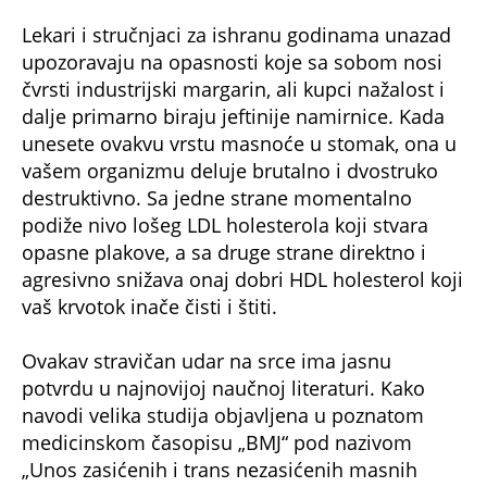
Lekari i stručnjaci za ishranu godinama unazad
upozoravaju na opasnosti koje sa sobom nosi
čvrsti industrijski margarin, ali kupci nažalost i
dalje primarno biraju jeftinije namirnice. Kada
unesete ovakvu vrstu masnoće u stomak, ona u
vašem organizmu deluje brutalno i dvostruko
destruktivno. Sa jedne strane momentalno
podiže nivo lošeg LDL holesterola koji stvara
opasne plakove, a sa druge strane direktno i
agresivno snižava onaj dobri HDL holesterol koji
vaš krvotok inače čisti i štiti.
Ovakav stravičan udar na srce ima jasnu
potvrdu u najnovijoj naučnoj literaturi. Kako
navodi velika studija objavljena u poznatom
medicinskom časopisu „BMJ“ pod nazivom
„Unos zasićenih i trans nezasićenih masnih