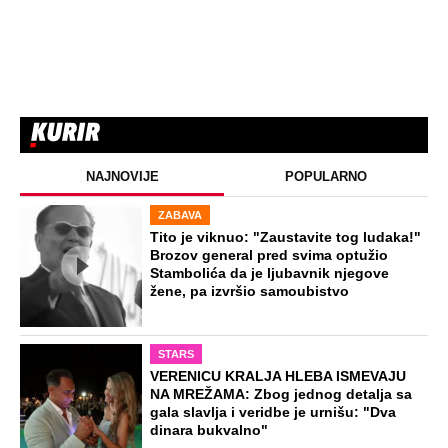
NAJNOVIJE
POPULARNO
ZABAVA
Tito je viknuo: "Zaustavite tog ludaka!"
Brozov general pred svima optužio
Stambolića da je ljubavnik njegove
žene, pa izvršio samoubistvo
STARS
VERENICU KRALJA HLEBA ISMEVAJU
NA MREŽAMA: Zbog jednog detalja sa
gala slavlja i veridbe je urnišu: "Dva
dinara bukvalno"