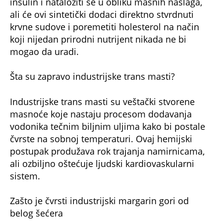
insulin i nataložiti se u obliku masnih naslaga,
ali će ovi sintetički dodaci direktno stvrdnuti
krvne sudove i poremetiti holesterol na način
koji nijedan prirodni nutrijent nikada ne bi
mogao da uradi.
Šta su zapravo industrijske trans masti?
Industrijske trans masti su veštački stvorene
masnoće koje nastaju procesom dodavanja
vodonika tečnim biljnim uljima kako bi postale
čvrste na sobnoj temperaturi. Ovaj hemijski
postupak produžava rok trajanja namirnicama,
ali ozbiljno oštećuje ljudski kardiovaskularni
sistem.
Zašto je čvrsti industrijski margarin gori od
belog šećera