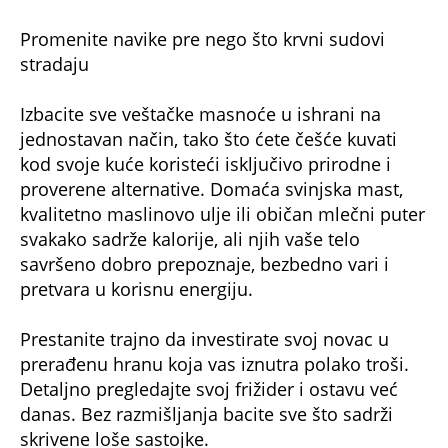
Promenite navike pre nego što krvni sudovi
stradaju
Izbacite sve veštačke masnoće u ishrani na
jednostavan način, tako što ćete češće kuvati
kod svoje kuće koristeći isključivo prirodne i
proverene alternative. Domaća svinjska mast,
kvalitetno maslinovo ulje ili običan mlečni puter
svakako sadrže kalorije, ali njih vaše telo
savršeno dobro prepoznaje, bezbedno vari i
pretvara u korisnu energiju.
Prestanite trajno da investirate svoj novac u
prerađenu hranu koja vas iznutra polako troši.
Detaljno pregledajte svoj frižider i ostavu već
danas. Bez razmišljanja bacite sve što sadrži
skrivene loše sastojke.