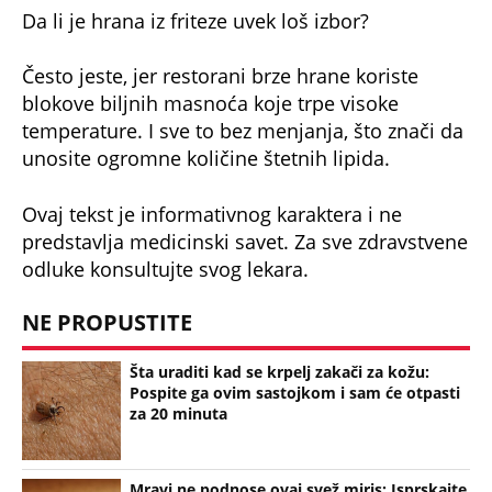
Da li je hrana iz friteze uvek loš izbor?
Često jeste, jer restorani brze hrane koriste
blokove biljnih masnoća koje trpe visoke
temperature. I sve to bez menjanja, što znači da
unosite ogromne količine štetnih lipida.
Ovaj tekst je informativnog karaktera i ne
predstavlja medicinski savet. Za sve zdravstvene
odluke konsultujte svog lekara.
NE PROPUSTITE
Šta uraditi kad se krpelj zakači za kožu:
Pospite ga ovim sastojkom i sam će otpasti
za 20 minuta
Mravi ne podnose ovaj svež miris: Isprskajte