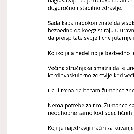
naglašavaju da je upravo balans m
dugoročno i stabilno zdravlje.
Sada kada napokon znate da visok
bezbedno da koegzistiraju u urav
da preispitate svoje lične jutarnje 
Koliko jaja nedeljno je bezbedno j
Većina stručnjaka smatra da je u
kardiovaskularno zdravlje kod već
Da li treba da bacam žumanca zb
Nema potrebe za tim. Žumance sadr
neophodne samo kod specifičnih 
Koji je najzdraviji način za kuvanje