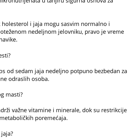
ikronutrijenata u tanjiru sigurna osnova za
 holesterol i jaja mogu sasvim normalno i
noteženom nedeljnom jelovniku, pravo je vreme
navike.
esti?
nos od sedam jaja nedeljno potpuno bezbedan za
ine odraslih osoba.
og masti?
ži važne vitamine i minerale, dok su restrikcije
metaboličkih poremećaja.
 jaja?