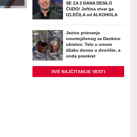
SE ZA 3 DANA DESILO
ČUDO! Jeftina stvar ga
IZLEČILA od ALKOHOLA
Jezivo priznanje
osumnjičenog za Dankino
ubistvo: Telo u crnom
džaku doneo u dvorište, a
onda preokret
SVE NAJČITANIJE VESTI