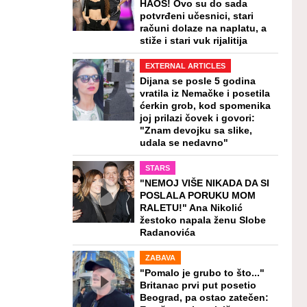
HAOS! Ovo su do sada
potvrđeni učesnici, stari
računi dolaze na naplatu, a
stiže i stari vuk rijalitija
EXTERNAL ARTICLES
Dijana se posle 5 godina
vratila iz Nemačke i posetila
ćerkin grob, kod spomenika
joj prilazi čovek i govori:
"Znam devojku sa slike,
udala se nedavno"
STARS
"NEMOJ VIŠE NIKADA DA SI
POSLALA PORUKU MOM
RALETU!" Ana Nikolić
žestoko napala ženu Slobe
Radanovića
ZABAVA
"Pomalo je grubo to što..."
Britanac prvi put posetio
Beograd, pa ostao zatečen: