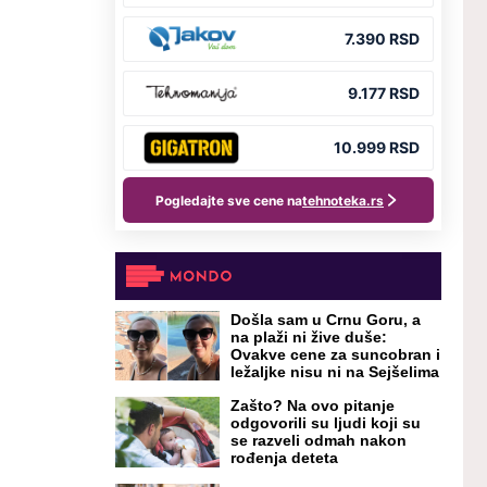
Došla sam u Crnu Goru, a
na plaži ni žive duše:
Ovakve cene za suncobran i
ležaljke nisu ni na Sejšelima
Zašto? Na ovo pitanje
odgovorili su ljudi koji su
se razveli odmah nakon
rođenja deteta