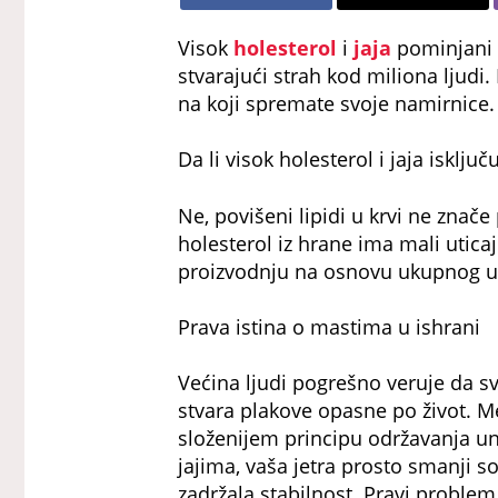
Visok
holesterol
i
jaja
pominjani 
stvarajući strah kod miliona ljudi. 
na koji spremate svoje namirnice.
Da li visok holesterol i jaja isklju
Ne, povišeni lipidi u krvi ne znač
holesterol iz hrane ima mali uticaj
proizvodnju na osnovu ukupnog u
Prava istina o mastima u ishrani
Većina ljudi pogrešno veruje da s
stvara plakove opasne po život. M
složenijem principu održavanja un
jajima, vaša jetra prosto smanji s
zadržala stabilnost. Pravi proble