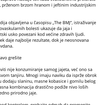
, prženom brzom hranom i jeftinim industrijskim
ija objavljena u časopisu „The BMJ“, istraživanje
iovaskularnih bolesti ukazuje da jaja i
tski usko povezani kod većine zdravih ljudi.
k daje najbolje rezultate, dok je neosnovana
avdana.
avo grešite
iti nije konzumiranje samog jajeta, već ono sa
vom tanjiru. Mnogi imaju naviku da isprže obrok
 mu dodaju slaninu, masne kobasice i gomilu belog
masna kombinacija drastično podiže nivo loših
jedno prirodno jaje.
ali pod kontrolom, probajte odmah da promenite