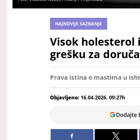
NAJNOVIJE SAZNANJE
Visok holesterol 
grešku za doručak
Prava istina o mastima u ish
Objavljeno:
16.04.2026. 09:27h
Dunja
Dodajte 
Čavić