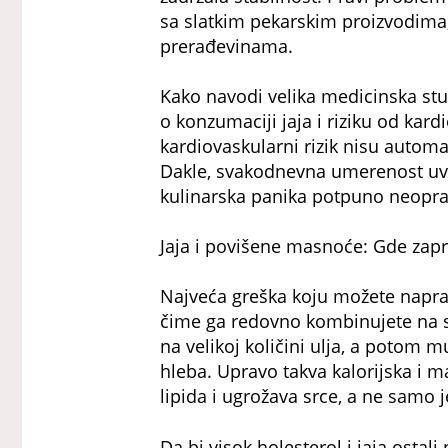
sa slatkim pekarskim proizvodima
prerađevinama.
Kako navodi velika medicinska stud
o konzumaciji jaja i riziku od kard
kardiovaskularni rizik nisu automa
Dakle, svakodnevna umerenost uve
kulinarska panika potpuno neopr
Jaja i povišene masnoće: Gde zapr
Najveća greška koju možete naprav
čime ga redovno kombinujete na s
na velikoj količini ulja, a potom
hleba. Upravo takva kalorijska i 
lipida i ugrožava srce, a ne samo 
Da bi visok holesterol i jaja ost