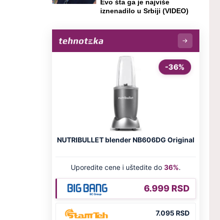
Evo šta ga je najviše
iznenadilo u Srbiji (VIDEO)