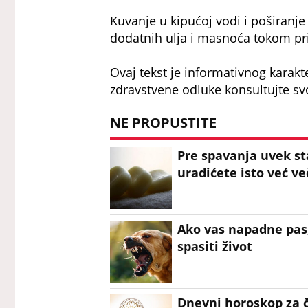
Kuvanje u kipućoj vodi i poširanje
dodatnih ulja i masnoća tokom pr
Ovaj tekst je informativnog karakt
zdravstvene odluke konsultujte sv
NE PROPUSTITE
Pre spavanja uvek st
uradićete isto već ve
Ako vas napadne pas
spasiti život
Dnevni horoskop za če