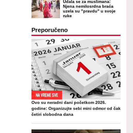
Udala se za muslimana:
Njena nemilosrdna braća
uzela su "pravdu" u svoje
ruke
Preporučeno
NA VREME SVE
Ovo su neradni dani početkom 2026.
godine: Organizujte sebi mini odmor od čak
četiri slobodna dana