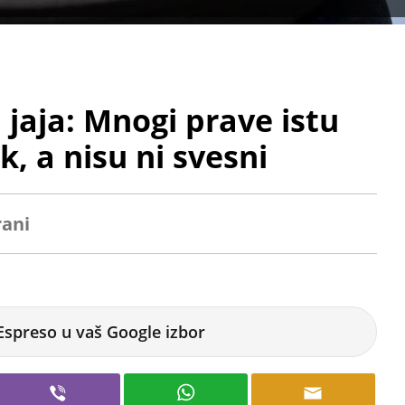
i jaja: Mnogi prave istu
, a nisu ni svesni
rani
Espreso u vaš Google izbor