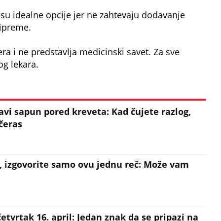
 su idealne opcije jer ne zahtevaju dodavanje
ipreme.
era i ne predstavlja medicinski savet. Za sve
og lekara.
avi sapun pored kreveta: Kad čujete razlog,
čeras
, izgovorite samo ovu jednu reč: Može vam
tvrtak 16. april: Jedan znak da se pripazi na