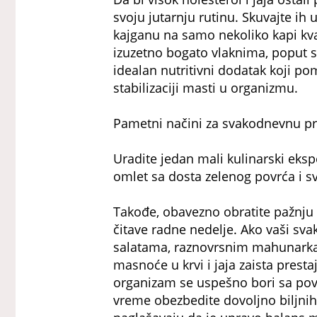
svoju jutarnju rutinu. Skuvajte ih u
kajganu na samo nekoliko kapi kv
izuzetno bogato vlaknima, poput s
idealan nutritivni dodatak koji 
stabilizaciji masti u organizmu.
Pametni načini za svakodnevnu p
Uradite jedan mali kulinarski eks
omlet sa dosta zelenog povrća i sv
Takođe, obavezno obratite pažnju
čitave radne nedelje. Ako vaši sva
salatama, raznovrsnim mahunarkam
masnoće u krvi i jaja zaista prest
organizam se uspešno bori sa po
vreme obezbedite dovoljno biljnih