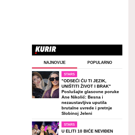
NAJNOVIJE
POPULARNO
STARS
"ODSEĆI ĆU TI JEZIK,
UNIŠTITI ŽIVOT I BRAK"
Poslušajte glasovne poruke
Ane Nikolić: Besna i
nezaustavljiva uputila
brutalne uvrede i pretnje
Slobinoj Jeleni
STARS
U ELITI 10 BIĆE NEVIĐEN