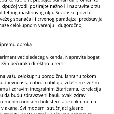
 kipućoj vodi, poširajte nežno ili napravite brzu
alitetnog maslinovog ulja. Sezonsko povrće
vežeg spanaća ili crvenog paradajza, predstavlja
pomaže celokupnom varenju i dugoročnoj
ripremu obroka
periment već sledećeg vikenda. Napravite bogat
ežih pečuraka direktno u rerni.
 na vašu celokupnu porodičnu ishranu tokom
kodnevni ostali obroci obiluju izdašnim svežim
a i zdravim integralnim žitaricama, korelacija
aju da budu zdravstveni bauk. Svaki zdrav
vremenim unosom holesterola ukoliko mu na
 vlakana. Svi moderni stručnjaci glasno