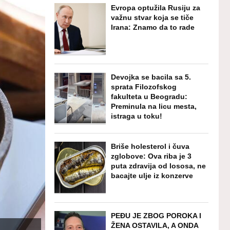
Evropa optužila Rusiju za
važnu stvar koja se tiče
Irana: Znamo da to rade
Devojka se bacila sa 5.
sprata Filozofskog
fakulteta u Beogradu:
Preminula na licu mesta,
istraga u toku!
Briše holesterol i čuva
zglobove: Ova riba je 3
puta zdravija od lososa, ne
bacajte ulje iz konzerve
PEĐU JE ZBOG POROKA I
ŽENA OSTAVILA, A ONDA