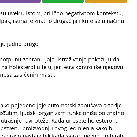
su uvek u istom, prilično negativnom kontekstu,
Ipak, istina je znatno drugačija i krije se u načinu
čuju jedno drugo
e potpunu zabranu jaja. Istraživanja pokazuju da
 na holesterol u telu, jer jetra kontroliše njegovu
nosa zasićenih masti.
vako pojedeno jaje automatski zapušava arterije i
eđutim, ljudski organizam funkcioniše po znatno
utrašnje ravnoteže. Kada unesete holesterol u
opstvenu proizvodnju ovog jedinjenja kako bi
m zapravo nastaje tek kada svakodnevno preterate