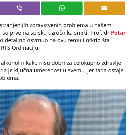
ostranjenijih zdravstvenih problema u našem
 su prve na spisku uzročnika smrti. Prof. dr
Petar
ato detaljno osvrnuo na ovu temu i otkrio šta
 RTS Ordinaciju.
alkohol nikako nisu dobri za celokupno zdravlje
 da je ključna umerenost u svemu, jer tada ostaje
roblema.