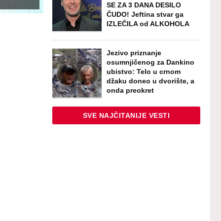
SE ZA 3 DANA DESILO
ČUDO! Jeftina stvar ga
IZLEČILA od ALKOHOLA
Jezivo priznanje
osumnjičenog za Dankino
ubistvo: Telo u crnom
džaku doneo u dvorište, a
onda preokret
SVE NAJČITANIJE VESTI