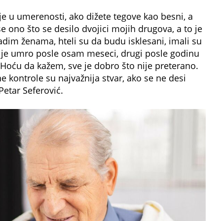
 je u umerenosti, ako dižete tegove kao besni, a
se ono što se desilo dvojici mojih drugova, a to je
ladim ženama, hteli su da budu isklesani, imali su
an je umro posle osam meseci, drugi posle godinu
 Hoću da kažem, sve je dobro što nije preterano.
 kontrole su najvažnija stvar, ako se ne desi
Petar Seferović.