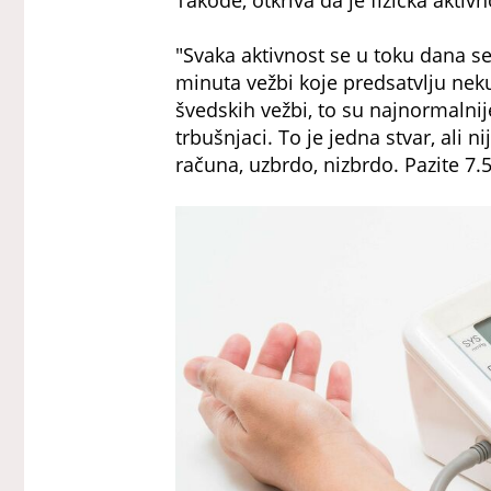
"Svaka aktivnost se u toku dana s
minuta vežbi koje predsatvlju neku
švedskih vežbi, to su najnormalnije 
trbušnjaci. To je jedna stvar, ali 
računa, uzbrdo, nizbrdo. Pazite 7.5