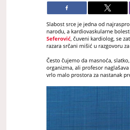
Slabost srce je jedna od najraspr
narodu, a kardiovaskularne bolesti
Seferović
, čuveni kardiolog, se z
razara srčani mišić u razgovoru za
Često čujemo da masnoća, slatko, 
organizma, ali profesor naglašava
vrlo malo prostora za nastanak p