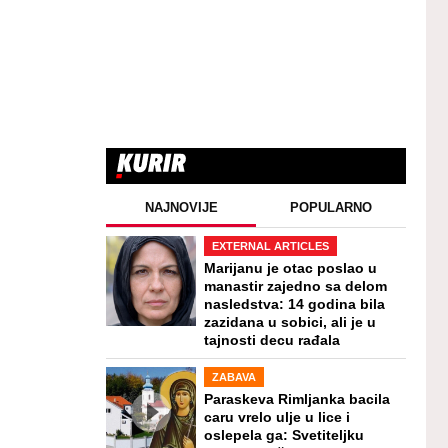
NAJNOVIJE
POPULARNO
EXTERNAL ARTICLES
Marijanu je otac poslao u
manastir zajedno sa delom
nasledstva: 14 godina bila
zazidana u sobici, ali je u
tajnosti decu rađala
ZABAVA
Paraskeva Rimljanka bacila
caru vrelo ulje u lice i
oslepela ga: Svetiteljku