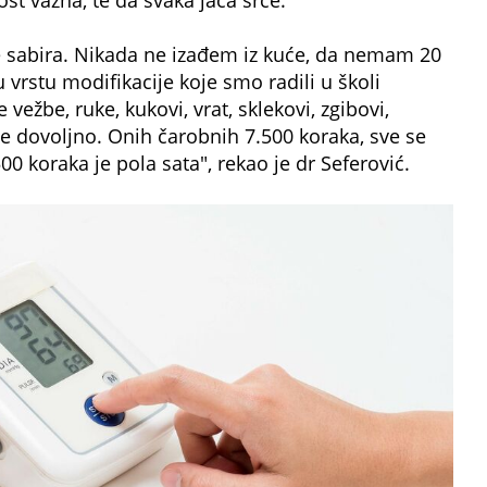
e sabira. Nikada ne izađem iz kuće, da nemam 20
 vrstu modifikacije koje smo radili u školi
vežbe, ruke, kukovi, vrat, sklekovi, zgibovi,
nije dovoljno. Onih čarobnih 7.500 koraka, sve se
00 koraka je pola sata", rekao je dr Seferović.