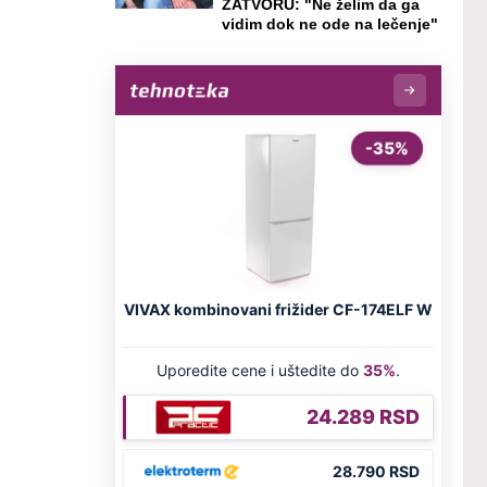
ZATVORU: "Ne želim da ga
vidim dok ne ode na lečenje"