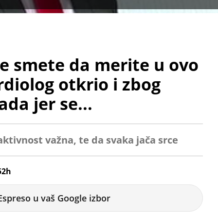
ne smete da merite u ovo
diolog otkrio i zbog
ada jer se...
 aktivnost važna, te da svaka jača srce
52h
Espreso u vaš Google izbor