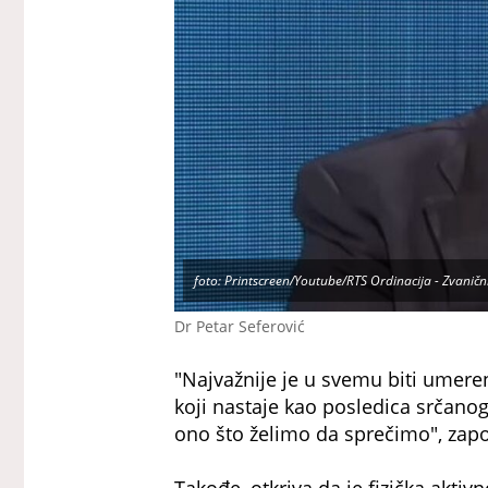
foto: Printscreen/Youtube/RTS Ordinacija - Zvaničn
Dr Petar Seferović
"Najvažnije je u svemu biti umere
koji nastaje kao posledica srčanog 
ono što želimo da sprečimo", zapo
Takođe, otkriva da je fizička aktivn