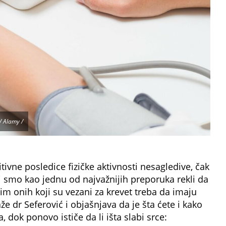
/ Alamy /
tivne posledice fizičke aktivnosti nesagledive, čak
i smo kao jednu od najvažnijih preporuka rekli da
sim onih koji su vezani za krevet treba da imaju
že dr Seferović i objašnjava da je šta ćete i kako
ta, dok ponovo ističe da li išta slabi srce: