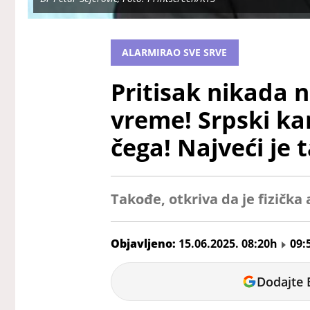
ALARMIRAO SVE SRVE
Pritisak nikada 
vreme! Srpski kar
čega! Najveći je t
Takođe, otkriva da je fizička
Objavljeno:
15.06.2025. 08:20h
09:
Nikolina
Dodajte 
Jokić