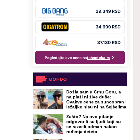
Došla sam u Crnu Goru, a
na plaži ni žive duše:
Ovakve cene za suncobran i
ležaljke nisu ni na Sejšelima
Zašto? Na ovo pitanje
odgovorili su ljudi koji su
se razveli odmah nakon
rođenja deteta