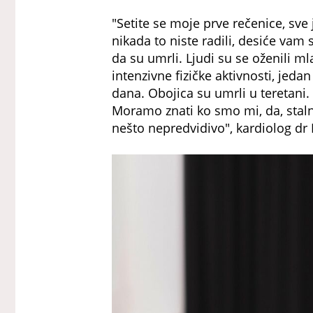
"Setite se moje prve rečenice, sve
nikada to niste radili, desiće vam 
da su umrli. Ljudi su se oženili m
intenzivne fizičke aktivnosti, jed
dana. Obojica su umrli u teretani.
Moramo znati ko smo mi, da, stalne
nešto nepredvidivo", kardiolog dr 