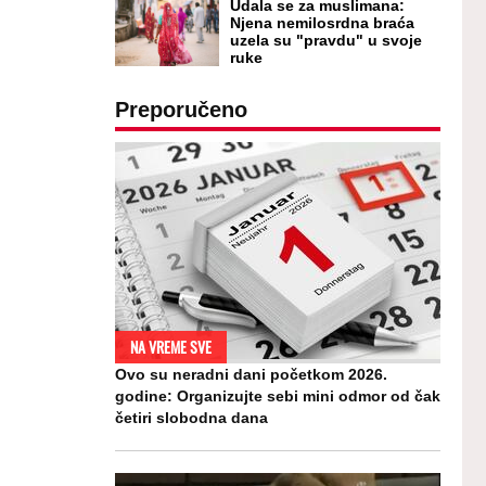
Udala se za muslimana:
Njena nemilosrdna braća
uzela su "pravdu" u svoje
ruke
Preporučeno
NA VREME SVE
Ovo su neradni dani početkom 2026.
godine: Organizujte sebi mini odmor od čak
četiri slobodna dana