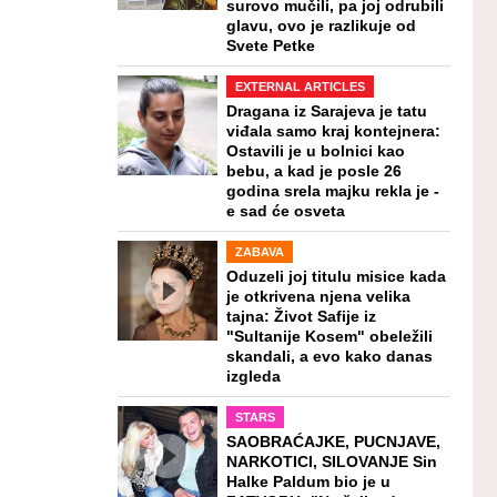
surovo mučili, pa joj odrubili
glavu, ovo je razlikuje od
Svete Petke
EXTERNAL ARTICLES
Dragana iz Sarajeva je tatu
viđala samo kraj kontejnera:
Ostavili je u bolnici kao
bebu, a kad je posle 26
godina srela majku rekla je -
e sad će osveta
ZABAVA
Oduzeli joj titulu misice kada
je otkrivena njena velika
tajna: Život Safije iz
"Sultanije Kosem" obeležili
skandali, a evo kako danas
izgleda
STARS
SAOBRAĆAJKE, PUCNJAVE,
NARKOTICI, SILOVANJE Sin
Halke Paldum bio je u