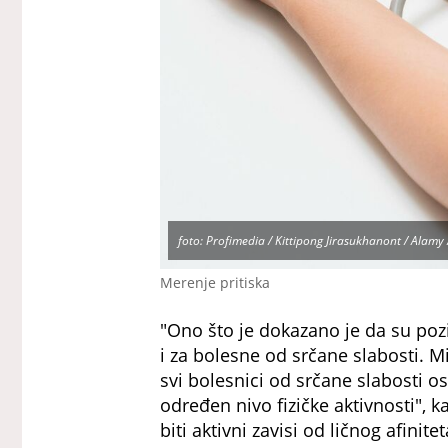
foto: Profimedia / Kittipong Jirasukhanont / Alamy 
Merenje pritiska
"Ono što je dokazano je da su pozi
i za bolesne od srčane slabosti. M
svi bolesnici od srčane slabosti o
određen nivo fizičke aktivnosti", ka
biti aktivni zavisi od ličnog afinite