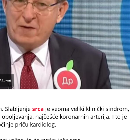
i kanal
n. Slabljenje
srca
je veoma veliki klinički sindrom,
oboljevanja, najčešće koronarnih arterija. I to je
činje priču kardiolog.
ost važna, te da svaka jača srce.