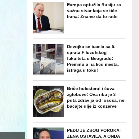
Evropa optužila Rusiju za
važnu stvar koja se tiče
Irana: Znamo da to rade
Devojka se bacila sa 5.
sprata Filozofskog
fakulteta u Beogradu:
Preminula na licu mesta,
istraga u toku!
Briše holesterol i čuva
zglobove: Ova riba je 3
puta zdravija od lososa, ne
bacajte ulje iz konzerve
PEĐU JE ZBOG POROKA I
ŽENA OSTAVILA, A ONDA