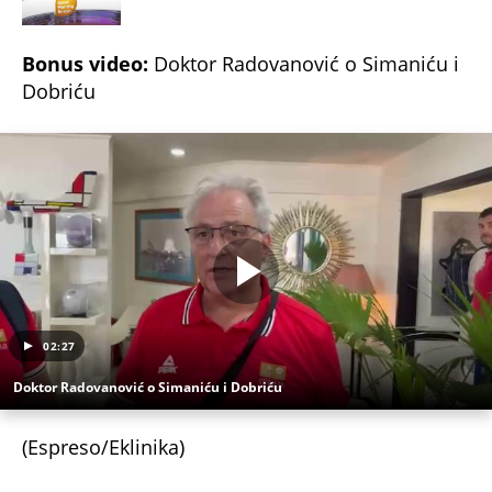
SKANDAL U BEOGRADU! PEVAČICA PREBILA
TAKSISTU: Rekao joj "ostavite mi drugaricu", a
onda je nastao potpuni haos!
PRIJATELJ "KRALJA ZVEZDARE" RAZNET U
BUDVANSKOM "TROUGLU SMRTI": Pamtiće ga po
čuvenoj "Bačimo ih u Savu", da li ga je ubistvo
"crvene beretke" koštalo života?
"U ŠOKU SU ZBOG ONOGA ŠTO SU VIDELI, SRBI SU
DIGLI GLAVU I NEĆE DA ĆUTE" Vučić o užasnim
scenama ustaškog slavlja u Hrvatskoj i napadima
na njega
"PUSTI ME MAMA, MRTAV SAM..." Srceparajuća
ispovest majke našeg muzičara koji je poginuo u
saobraćajci: Svi unutrašnji organi su bili oštećeni...
Danijela je sa drugaricom krenula na jezero, pa