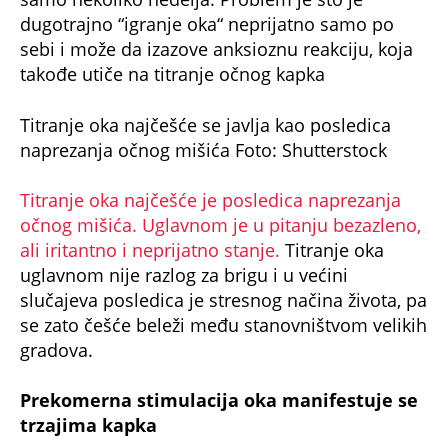
dugotrajno “igranje oka“ neprijatno samo po
sebi i može da izazove anksioznu reakciju, koja
takođe utiče na titranje očnog kapka
Titranje oka najčešće se javlja kao posledica
naprezanja očnog mišića Foto: Shutterstock
Titranje oka najčešće je posledica naprezanja
očnog mišića. Uglavnom je u pitanju bezazleno,
ali iritantno i neprijatno stanje.
Titranje oka
uglavnom nije razlog za brigu i u većini
slučajeva posledica je stresnog načina života, pa
se zato češće beleži među stanovništvom velikih
gradova.
Prekomerna stimulacija oka manifestuje se
trzajima kapka