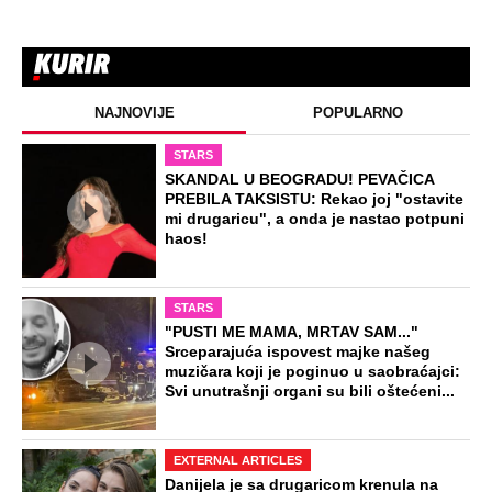
Zašto? Na ovo pitanje odgovorili su
ljudi koji su se razveli odmah nakon
rođenja deteta
Udala se za muslimana: Njena
nemilosrdna braća uzela su "pravdu" u
svoje ruke
Dehidracija može da dovede do
moždanih i srčanih udara: Evo koliko
vode zaista treba da pijete po vrućini