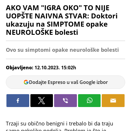
AKO VAM "IGRA OKO" TO NIJE
UOPŠTE NAIVNA STVAR: Doktori
ukazuju na SIMPTOME opake
NEUROLOŠKE bolesti
Ovo su simptomi opake neurološke bolesti
Objavljeno:
12.10.2023. 15:02h
Marija
Dodajte Espreso u vaš Google izbor
Marković
Trzaji su obično benigni i trebalo bi da traju
samo nekoliko nedelja. Problem je što je