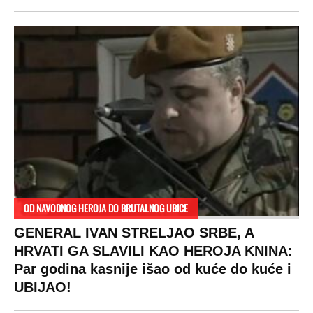
SPREMITE SE
Za posnu slavsku trpezu ove godine treba
izdvojiti ozbiljnu sumu novca: Nečija cela
plata ode na svega 20 gostiju
VESTI
SHOWBIZ
SPORT
VIRALNO
Politika
Rijaliti
Fudbal
Bizar
Društvo
Zvezde
Košarka
Svaštara