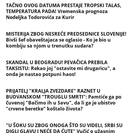
NAJČITANIJE
NAJNOVIJE
Evropa optužila Rusiju za važnu stvar
koja se tiče Irana: Znamo da to rade
Devojka se bacila sa 5. sprata
Filozofskog fakulteta u Beogradu:
Preminula na licu mesta, istraga u
toku!