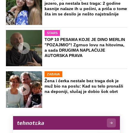
Preporučeno
NA VREME SVE
Ovo su neradni dani početkom 2026.
godine: Organizujte sebi mini odmor od
čak četiri slobodna dana