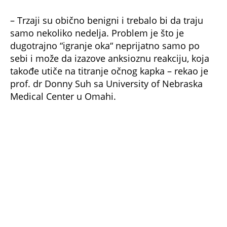
Savet je da posetimo lekara ukoliko titranje traje
duže od nedelju dana, ako je zatvoreno oko,
ukoliko kontrakcije zahvataju i druge delove lica.
Stručnu pomoć potrebno je da potraže i osobe
kojima je oko crveno, natečeno, sa viškom sluzi.
NE PROPUSTITE
OVO SU SIGNALI KOJE VAM TELO ŠALJE
KADA JE DEIHIDRIRANO: Ne eskivirajte ih -
može biti KOBNO po zdravlje
DOKTORKA BISERKA OTKRILA KOJU LAŽ SRBI
NAJČEŠĆE GOVORE KAD ODU KOD LEKARA:
Prva je na SPISKU, izneverovaćete
VODITELJ OGLUVEO ZBOG KORONE! Novi soj