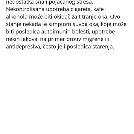
Nekontrolisana upotreba cigareta, kafe i
alkohola može biti okidač za titranje oka. Ovo
stanje nekada je simptom suvog oka, koje može
biti posledica autoimunih bolesti, upotrebe
nekih lekova, na primer protiv migrene ili
antidepresiva, često je i posledica starenja.
U određenim slučajevima titranje oka javlja se
kod pacijenata sa dijagnozom glaukoma,
blefaritisa (upale očnih kapaka), abrazije
rožnjače.
Kako zaustaviti titranje oka?
Promene nekih životnih navika mogu biti dobar
način da sprečimo i zaustavimo neprijatno
“igranje oka”. Bitno je ipak da odredimo šta je
tačan uzrok ovog stanja. U slučaju da je