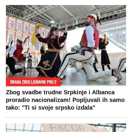
Hronika
Holivud
Tenis
Tiktok
Ekonomija
Kviz
Ostali sportovi
Beograd
Navijači
Zasadi drvo
Showtime
Kosovo
Sudbine
LIFESTYLE
SVET
MONDO INC.
Život
Planeta
Impressum
Stil
Globalno zagrevanje
Kontakt
Ljubav
Hrvatska
Marketing
Zdravlje
BiH
Politika o kolačićima
Hi-Tech
Crna Gora
Uslovi korišćenja
Kultura
Makedonija
Politika privatnosti
Auto
Privacy policy
Terms of service
Prijatelji sajta