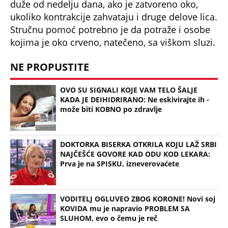
(Espreso/Eklinika)
Uz Espreso aplikaciju nijedna druga vam neće
trebati. Instalirajte i proverite zašto!
Bolest
Oko
Oči
Igra
Neurološka
TAČNO OVOG DATUMA PRESTAJE TROPSKI TALAS,
TEMPERATURA PADA! Vremenska prognoza
Nedeljka Todorovića za Kurir
MISTERIJA ZBOG NESREĆE PREDSEDNICE SLOVENIJE!
Bivši šef obaveštajaca se oglasio - Ko je bio u
kombiju sa njom u trenutku sudara?