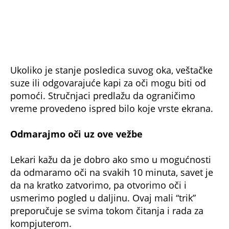
takođe utiče na titranje očnog kapka – rekao je
prof. dr Donny Suh sa University of Nebraska
Medical Center u Omahi.
Kada zatražiti stručnu pomoć?
Dr Suh savetuje da ako “igranje oka” duže
traje, ako vidimo duple slike ili ukoliko je
zenica nepravilna, da posetimo lekara. U
slučaju da se kontrakcije zapažaju ne
samo na očnom kapku takođe je potrebno
što pre zatražiti medicinsku pomoć. U
veoma retkim slučajevima titranje oka
može biti znak ozbiljnijih bolesti kao što su
Belova paraliza, multipla skleroza ili
Turetov sindrom.