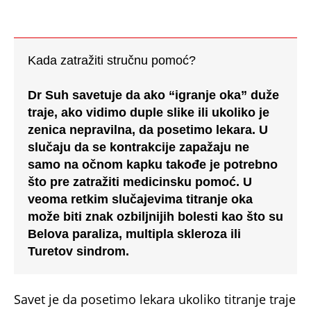
KOVIDA mu je napravio PROBLEM SA
SLUHOM, evo o čemu je reč
Bonus video:
Doktor Radovanović o Simaniću i
Dobriću
02:27
Doktor Radovanović o Simaniću i Dobriću