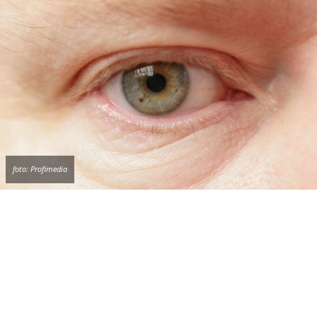
Ukoliko je stanje posledica suvog oka, veštačke
suze ili odgovarajuće kapi za oči mogu biti od
pomoći. Stručnjaci predlažu da ograničimo
vreme provedeno ispred bilo koje vrste ekrana.
Odmarajmo oči uz ove vežbe
Lekari kažu da je dobro ako smo u mogućnosti
da odmaramo oči na svakih 10 minuta, savet je
da na kratko zatvorimo, pa otvorimo oči i
usmerimo pogled u daljinu. Ovaj mali “trik”
preporučuje se svima tokom čitanja i rada za
kompjuterom.
– Trzaji su obično benigni i trebalo bi da traju
samo nekoliko nedelja. Problem je što je
dugotrajno “igranje oka“ neprijatno samo po
sebi i može da izazove anksioznu reakciju, koja