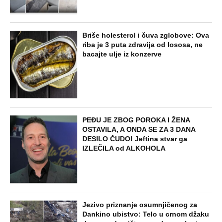
jezero, pa nestala bez traga: 2 godine
kasnije nalaze ih u pećini, a priča o tome
šta im se desilo je nešto najstrašnije
STARS
TOP 10 PESAMA KOJE JE DINO MERLIN
"POZAJMIO"! Zgrnuo lovu na hitovima,
a sada DRUGIMA NAPLAĆUJE
AUTORSKA PRAVA
ZABAVA
Žena i ćerka nestale bez traga dok je
muž bio na poslu: Kad su telo pronašli
na deponiji, slučaj je dobio šok obrt