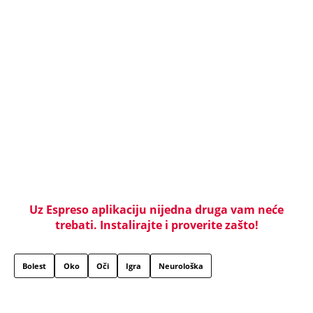
nestala bez traga: 2 godine kasnije nalaze ih u
pećini, a priča o tome šta im se desilo je nešto
najstrašnije
TOP 10 PESAMA KOJE JE DINO MERLIN "POZAJMIO"!
Zgrnuo lovu na hitovima, a sada DRUGIMA
NAPLAĆUJE AUTORSKA PRAVA
"AKO BUDE POTREBE - BIĆE OPET 'OLUJA'!" Hrvatski
ministar zapretio Srbiji i Vučiću sa N1: "Oluja" je
najblistaviji deo hrvatske prošlosti (VIDEO)
Na koji način će biti isplaćena državna pomoć? Evo
šta se dešava sa računima penzionera i korisnika
socijalne pomoći, a šta sa punolenim građanima u
septembru