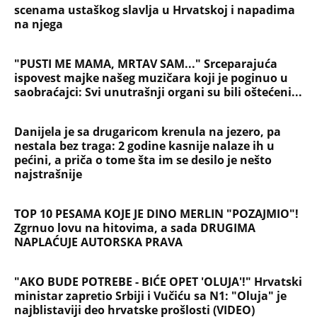
Briše holesterol i čuva zglobove: Ova
riba je 3 puta zdravija od lososa, ne
bacajte ulje iz konzerve
PEĐU JE ZBOG POROKA I ŽENA
OSTAVILA, A ONDA SE ZA 3 DANA
DESILO ČUDO! Jeftina stvar ga
IZLEČILA od ALKOHOLA
Jezivo priznanje osumnjičenog za
Dankino ubistvo: Telo u crnom džaku