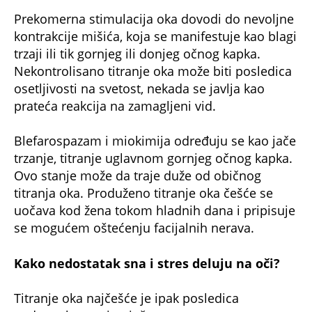
Prekomerna stimulacija oka dovodi do nevoljne
kontrakcije mišića, koja se manifestuje kao blagi
trzaji ili tik gornjeg ili donjeg očnog kapka.
Nekontrolisano titranje oka može biti posledica
osetljivosti na svetost, nekada se javlja kao
prateća reakcija na zamagljeni vid.
Blefarospazam i miokimija određuju se kao jače
trzanje, titranje uglavnom gornjeg očnog kapka.
Ovo stanje može da traje duže od običnog
titranja oka. Produženo titranje oka češće se
uočava kod žena tokom hladnih dana i pripisuje
se mogućem oštećenju facijalnih nerava.
Kako nedostatak sna i stres deluju na oči?
Titranje oka najčešće je ipak posledica
nedostatka sna i pojačanog stresa.