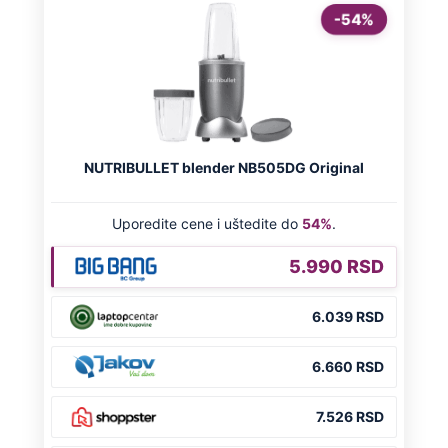
OD NAVODNOG HEROJA DO BRUTALNOG UBICE
GENERAL IVAN STRELJAO SRBE, A
HRVATI GA SLAVILI KAO HEROJA KNINA:
Par godina kasnije išao od kuće do kuće i
UBIJAO!