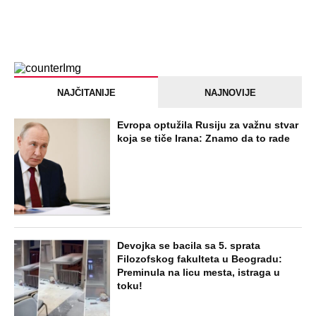
NAJNOVIJE
POPULARNO
STARS
SKANDAL U BEOGRADU! PEVAČICA
PREBILA TAKSISTU: Rekao joj "ostavite
mi drugaricu", a onda je nastao potpuni
haos!
STARS
"PUSTI ME MAMA, MRTAV SAM..."
Srceparajuća ispovest majke našeg
muzičara koji je poginuo u saobraćajci:
Svi unutrašnji organi su bili oštećeni...
EXTERNAL ARTICLES
Danijela je sa drugaricom krenula na