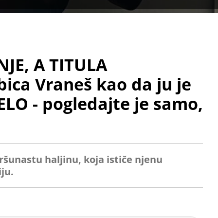
NJE, A TITULA
ica Vraneš kao da ju je
LO - pogledajte je samo,
šunastu haljinu, koja ističe njenu
ju.