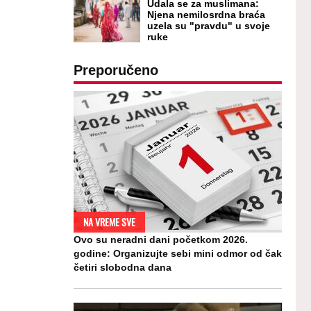
Udala se za muslimana:
Njena nemilosrdna braća
uzela su "pravdu" u svoje
ruke
Preporučeno
NA VREME SVE
Ovo su neradni dani početkom 2026.
godine: Organizujte sebi mini odmor od čak
četiri slobodna dana