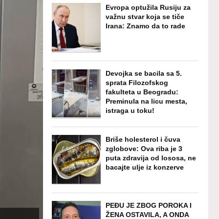
Evropa optužila Rusiju za
važnu stvar koja se tiče
Irana: Znamo da to rade
Devojka se bacila sa 5.
sprata Filozofskog
fakulteta u Beogradu:
Preminula na licu mesta,
istraga u toku!
Briše holesterol i čuva
zglobove: Ova riba je 3
puta zdravija od lososa, ne
bacajte ulje iz konzerve
PEĐU JE ZBOG POROKA I
ŽENA OSTAVILA, A ONDA