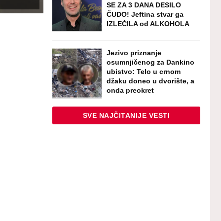
SE ZA 3 DANA DESILO
ČUDO! Jeftina stvar ga
IZLEČILA od ALKOHOLA
Jezivo priznanje
osumnjičenog za Dankino
ubistvo: Telo u crnom
džaku doneo u dvorište, a
onda preokret
SVE NAJČITANIJE VESTI