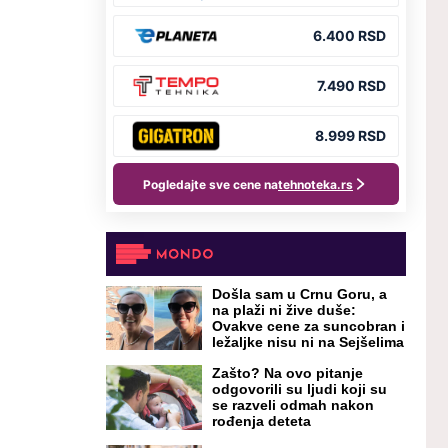
Došla sam u Crnu Goru, a
na plaži ni žive duše:
Ovakve cene za suncobran i
ležaljke nisu ni na Sejšelima
Zašto? Na ovo pitanje
odgovorili su ljudi koji su
se razveli odmah nakon
rođenja deteta