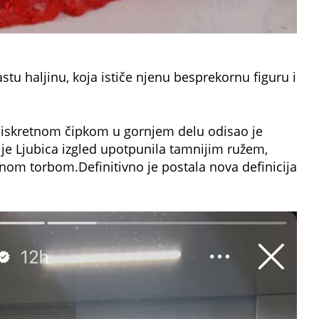
tu haljinu, koja ističe njenu besprekornu figuru i
iskretnom čipkom u gornjem delu odisao je
 Ljubica izgled upotpunila tamnijim ružem,
om torbom.Definitivno je postala nova definicija