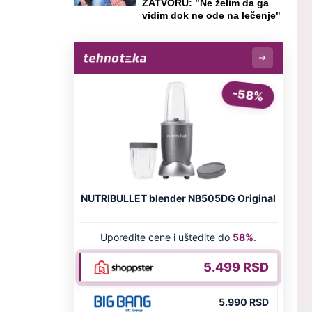
ZATVORU: "Ne želim da ga
vidim dok ne ode na lečenje"