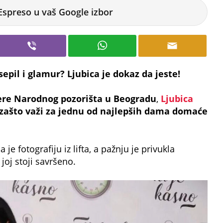
Espreso u vaš Google izbor
sepil i glamur? Ljubica je dokaz da jeste!
re Narodnog pozorišta u Beogradu
,
Ljubica
 zašto važi za jednu od najlepših dama domaće
e fotografiju iz lifta, a pažnju je privukla
oj stoji savršeno.