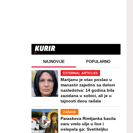
NAJNOVIJE
POPULARNO
EXTERNAL ARTICLES
Marijanu je otac poslao u
manastir zajedno sa delom
nasledstva: 14 godina bila
zazidana u sobici, ali je u
tajnosti decu rađala
ZABAVA
Paraskeva Rimljanka bacila
caru vrelo ulje u lice i
oslepela ga: Svetiteljku