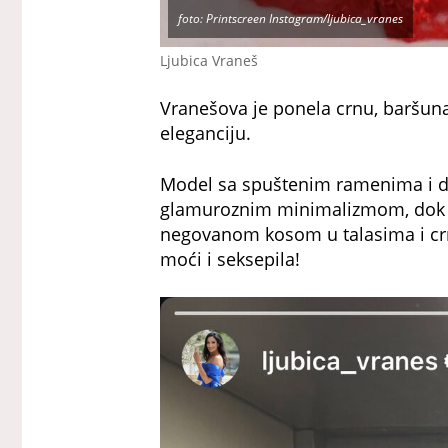
foto: Printscreen Instagram/ljubica_vranes
Ljubica Vraneš
Vranešova je ponela crnu, baršunas
eleganciju.
Model sa spuštenim ramenima i d
glamuroznim minimalizmom, dok je
negovanom kosom u talasima i crn
moći i seksepila!