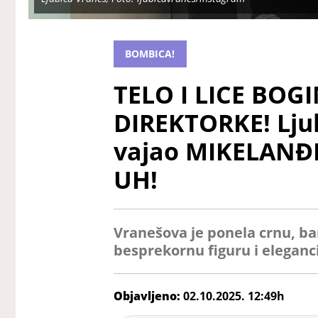
BOMBICA!
TELO I LICE BOGI
DIREKTORKE! Ljub
vajao MIKELANĐE
UH!
Vranešova je ponela crnu, bar
besprekornu figuru i eleganci
Objavljeno:
02.10.2025. 12:49h