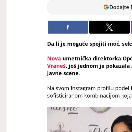
Milica
Dodajte 
Stanimirović
Da li je moguće spojiti moć, sek
Nova
umetnička direktorka Ope
Vraneš
, još jednom je pokazala
javne scene
.
Na svom Instagram profilu podelila j
sofisticiranom kombinacijom koja j