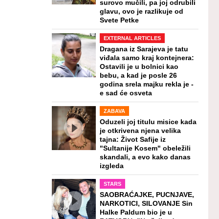
surovo mučili, pa joj odrubili
glavu, ovo je razlikuje od
Svete Petke
EXTERNAL ARTICLES
Dragana iz Sarajeva je tatu
viđala samo kraj kontejnera:
Ostavili je u bolnici kao
bebu, a kad je posle 26
godina srela majku rekla je -
e sad će osveta
ZABAVA
Oduzeli joj titulu misice kada
je otkrivena njena velika
tajna: Život Safije iz
"Sultanije Kosem" obeležili
skandali, a evo kako danas
izgleda
STARS
SAOBRAĆAJKE, PUCNJAVE,
NARKOTICI, SILOVANJE Sin
Halke Paldum bio je u