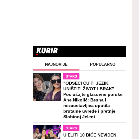
NAJNOVIJE
POPULARNO
STARS
"ODSEĆI ĆU TI JEZIK,
UNIŠTITI ŽIVOT I BRAK"
Poslušajte glasovne poruke
Ane Nikolić: Besna i
nezaustavljiva uputila
brutalne uvrede i pretnje
Slobinoj Jeleni
STARS
U ELITI 10 BIĆE NEVIĐEN