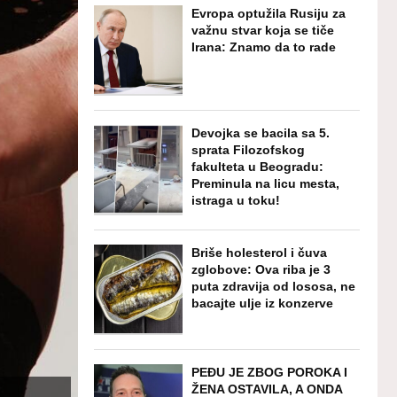
Evropa optužila Rusiju za
važnu stvar koja se tiče
Irana: Znamo da to rade
Devojka se bacila sa 5.
sprata Filozofskog
fakulteta u Beogradu:
Preminula na licu mesta,
istraga u toku!
Briše holesterol i čuva
zglobove: Ova riba je 3
puta zdravija od lososa, ne
bacajte ulje iz konzerve
PEĐU JE ZBOG POROKA I
ŽENA OSTAVILA, A ONDA