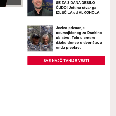
SE ZA 3 DANA DESILO
ČUDO! Jeftina stvar ga
IZLEČILA od ALKOHOLA
Jezivo priznanje
osumnjičenog za Dankino
ubistvo: Telo u crnom
džaku doneo u dvorište, a
onda preokret
SVE NAJČITANIJE VESTI