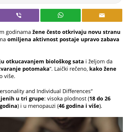
etim godinama
žene često otkrivaju novu stranu
ima
omiljena aktivnost postaje upravo zabava
aju otkucavanjem biološkog sata
i željom da
stvaranje potomaka
“. Laički rečeno,
kako žene
o više.
Personality and Individual Differences“
jenih u tri grupe
: visoka plodnost (
18 do 26
 godina
) i u menopauzi (
46 godina i više
).