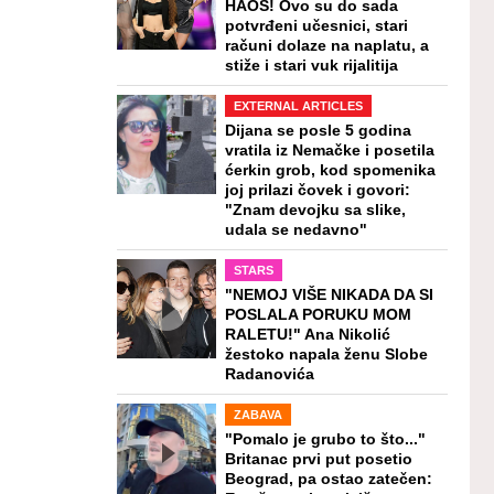
HAOS! Ovo su do sada
potvrđeni učesnici, stari
računi dolaze na naplatu, a
stiže i stari vuk rijalitija
EXTERNAL ARTICLES
Dijana se posle 5 godina
vratila iz Nemačke i posetila
ćerkin grob, kod spomenika
joj prilazi čovek i govori:
"Znam devojku sa slike,
udala se nedavno"
STARS
"NEMOJ VIŠE NIKADA DA SI
POSLALA PORUKU MOM
RALETU!" Ana Nikolić
žestoko napala ženu Slobe
Radanovića
ZABAVA
"Pomalo je grubo to što..."
Britanac prvi put posetio
Beograd, pa ostao zatečen: