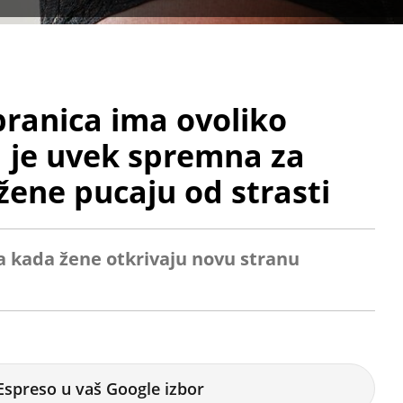
branica ima ovoliko
a je uvek spremna za
žene pucaju od strasti
a kada žene otkrivaju novu stranu
Espreso u vaš Google izbor