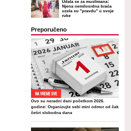
Udala se za muslimana:
Njena nemilosrdna braća
uzela su "pravdu" u svoje
ruke
Preporučeno
NA VREME SVE
Ovo su neradni dani početkom 2026.
godine: Organizujte sebi mini odmor od čak
četiri slobodna dana