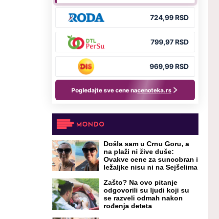
Došla sam u Crnu Goru, a
na plaži ni žive duše:
Ovakve cene za suncobran i
ležaljke nisu ni na Sejšelima
Zašto? Na ovo pitanje
odgovorili su ljudi koji su
se razveli odmah nakon
rođenja deteta