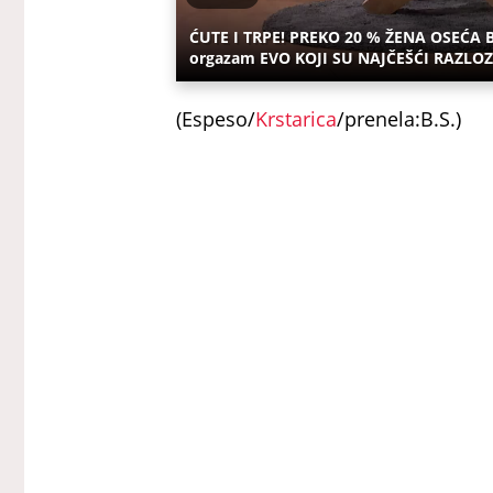
ĆUTE I TRPE! PREKO 20 % ŽENA OSEĆA
orgazam EVO KOJI SU NAJČEŠĆI RAZLOZ
(Espeso/
Krstarica
/prenela:B.S.)