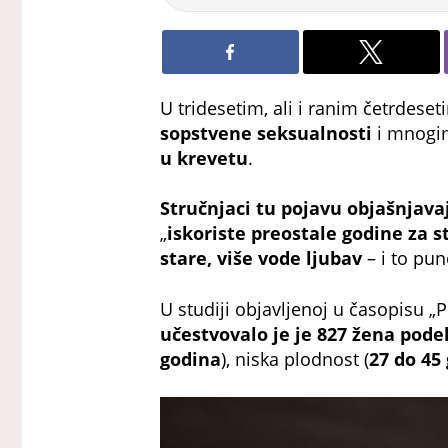
U tridesetim, ali i ranim četrdes
sopstvene seksualnosti
i mnog
u krevetu
.
Stručnjaci tu pojavu objašnjav
„
iskoriste preostale godine za 
stare, više vode ljubav
– i to pun
U studiji objavljenoj u časopisu „
učestvovalo je je 827 žena podel
godina
), niska plodnost (
27 do 45