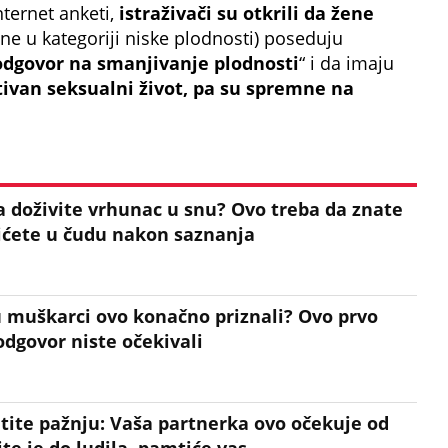
ternet anketi,
istraživači su otkrili da žene
ne u kategoriji niske plodnosti) poseduju
odgovor na smanjivanje plodnosti
“ i da imaju
tivan seksualni život, pa su spremne na
da doživite vrhunac u snu? Ovo treba da znate
ćete u čudu nakon saznanja
u muškarci ovo konačno priznali? Ovo prvo
odgovor niste očekivali
tite pažnju: Vaša partnerka ovo očekuje od
te je do ludila, pamtiće vas