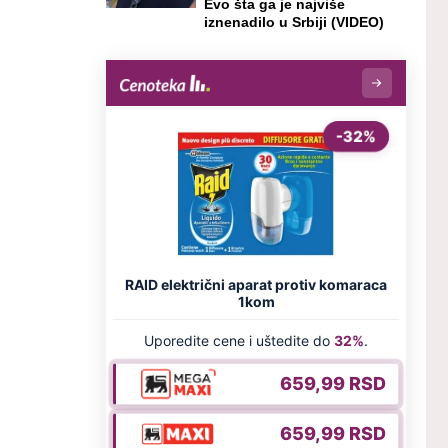
Evo šta ga je najviše
iznenadilo u Srbiji (VIDEO)