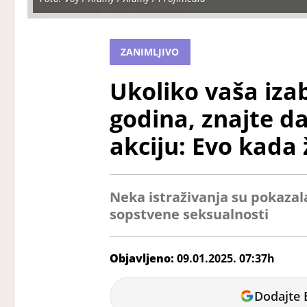
ZANIMLJIVO
Ukoliko vaša iza
godina, znajte d
akciju: Evo kada 
Neka istraživanja su pokazal
sopstvene seksualnosti
Objavljeno:
09.01.2025. 07:37h
Bojana
Dodajte 
Savić