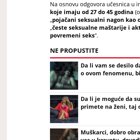
Na osnovu odgovora učesnica u in
koje imaju od 27 do 45 godina
(o
„
pojačani seksualni nagon kao 
„
česte seksualne maštarije i ak
povremeni seks
“.
NE PROPUSTITE
Da li vam se desilo 
o ovom fenomenu, bi
Da li je moguće da s
primete na ženi, taj 
Muškarci, dobro obra
vas u krevetu, dovedi