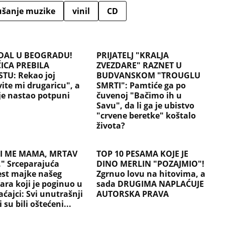
ušanje muzike
vinil
CD
DAL U BEOGRADU!
PRIJATELJ "KRALJA
ICA PREBILA
ZVEZDARE" RAZNET U
STU: Rekao joj
BUDVANSKOM "TROUGLU
ite mi drugaricu", a
SMRTI": Pamtiće ga po
je nastao potpuni
čuvenoj "Bačimo ih u
Savu", da li ga je ubistvo
"crvene beretke" koštalo
života?
I ME MAMA, MRTAV
TOP 10 PESAMA KOJE JE
." Srceparajuća
DINO MERLIN "POZAJMIO"!
est majke našeg
Zgrnuo lovu na hitovima, a
ara koji je poginuo u
sada DRUGIMA NAPLAĆUJE
ćajci: Svi unutrašnji
AUTORSKA PRAVA
 su bili oštećeni...