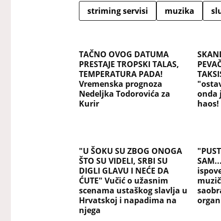
striming servisi
muzika
sl
TAČNO OVOG DATUMA
SKAN
PRESTAJE TROPSKI TALAS,
PEVAČ
TEMPERATURA PADA!
TAKSI
Vremenska prognoza
"ostav
Nedeljka Todorovića za
onda 
Kurir
haos!
"U ŠOKU SU ZBOG ONOGA
"PUST
ŠTO SU VIDELI, SRBI SU
SAM..
DIGLI GLAVU I NEĆE DA
ispov
ĆUTE" Vučić o užasnim
muzič
scenama ustaškog slavlja u
saobra
Hrvatskoj i napadima na
organi
njega