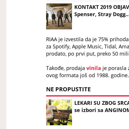
KONTAKT 2019 OBJAVI
Spenser, Stray Dogg..
RIAA je izvestila da je 75% prihod
za Spotify, Apple Music, Tidal, Am
prodato, po prvi put, preko 50 mil
Takođe, prodaja
vinila
je porasla
ovog formata još od 1988. godine.
NE PROPUSTITE
LEKARI SU ZBOG SRCA
se izbori sa ANGINOM