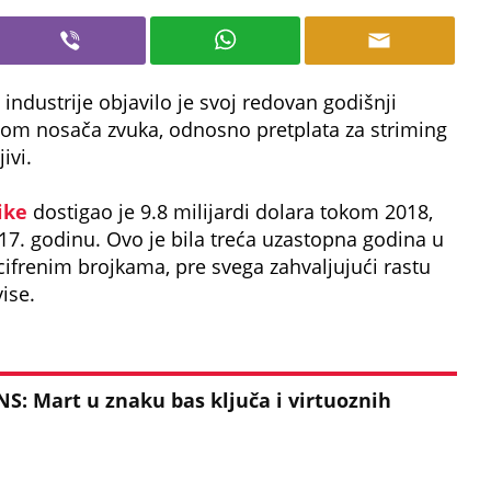
e
industrije objavilo je svoj redovan godišnji
ajom nosača zvuka, odnosno pretplata za striming
ivi.
ike
dostigao je 9.8 milijardi dolara tokom 2018,
17. godinu. Ovo je bila treća uzastopna godina u
ocifrenim brojkama, pre svega zahvaljujući rastu
ise.
: Mart u znaku bas ključa i virtuoznih