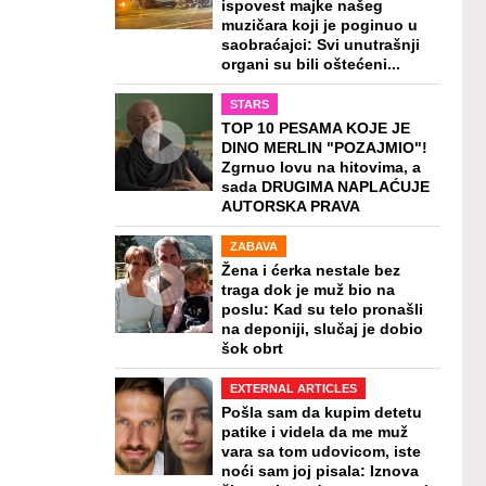
ispovest majke našeg
muzičara koji je poginuo u
saobraćajci: Svi unutrašnji
organi su bili oštećeni...
STARS
TOP 10 PESAMA KOJE JE
DINO MERLIN "POZAJMIO"!
Zgrnuo lovu na hitovima, a
sada DRUGIMA NAPLAĆUJE
AUTORSKA PRAVA
ZABAVA
Žena i ćerka nestale bez
traga dok je muž bio na
poslu: Kad su telo pronašli
na deponiji, slučaj je dobio
šok obrt
EXTERNAL ARTICLES
Pošla sam da kupim detetu
patike i videla da me muž
vara sa tom udovicom, iste
noći sam joj pisala: Iznova