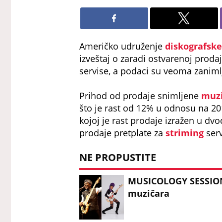
Američko udruženje
diskografsk
izveštaj o zaradi ostvarenoj prod
servise, a podaci su veoma zanimlj
Prihod od prodaje snimljene
muz
što je rast od 12% u odnosu na 20
kojoj je rast prodaje izražen u dv
prodaje pretplate za
striming
serv
NE PROPUSTITE
MUSICOLOGY SESSIONS
muzičara