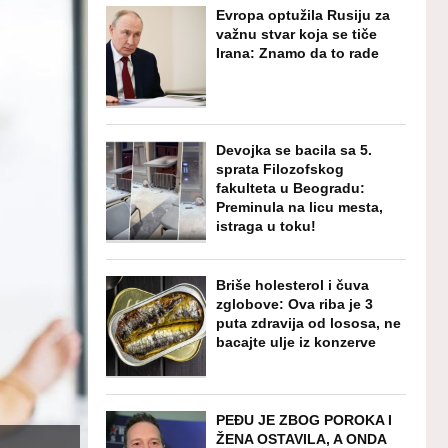
Evropa optužila Rusiju za
važnu stvar koja se tiče
Irana: Znamo da to rade
Devojka se bacila sa 5.
sprata Filozofskog
fakulteta u Beogradu:
Preminula na licu mesta,
istraga u toku!
Briše holesterol i čuva
zglobove: Ova riba je 3
puta zdravija od lososa, ne
bacajte ulje iz konzerve
PEĐU JE ZBOG POROKA I
ŽENA OSTAVILA, A ONDA