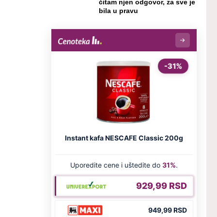
čitam njen odgovor, za sve je
bila u pravu