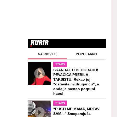
NAJNOVIJE
POPULARNO
STARS
SKANDAL U BEOGRADU!
PEVAČICA PREBILA
TAKSISTU: Rekao joj
"ostavite mi drugaricu", a
onda je nastao potpuni
haos!
STARS
"PUSTI ME MAMA, MRTAV
SAM..." Srceparajuća