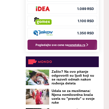
Zašto? Na ovo pitanje
odgovorili su ljudi koji su
se razveli odmah nakon
rođenja deteta
Udala se za muslimana:
Njena nemilosrdna braća
uzela su "pravdu" u svoje
ruke