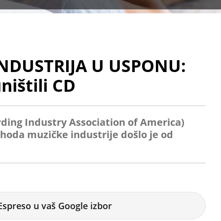
NDUSTRIJA U USPONU:
ništili CD
ing Industry Association of America)
hoda muzičke industrije došlo je od
Espreso u vaš Google izbor