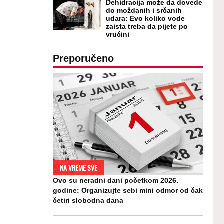
Dehidracija može da dovede
do moždanih i srčanih
udara: Evo koliko vode
zaista treba da pijete po
vrućini
Preporučeno
NA VREME SVE
Ovo su neradni dani početkom 2026.
godine: Organizujte sebi mini odmor od čak
četiri slobodna dana