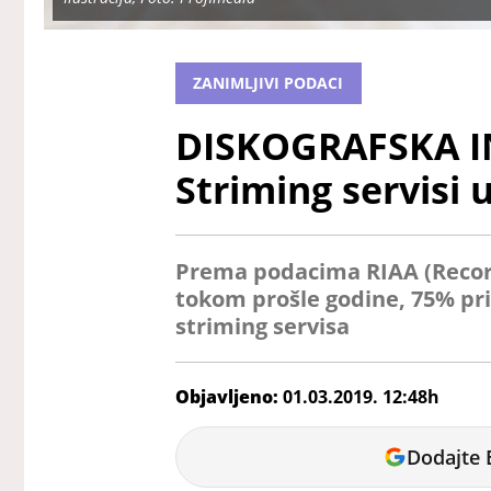
ZANIMLJIVI PODACI
DISKOGRAFSKA I
Striming servisi u
Prema podacima RIAA (Record
tokom prošle godine, 75% pri
striming servisa
Objavljeno:
01.03.2019. 12:48h
Nikola
Dodajte 
Marković