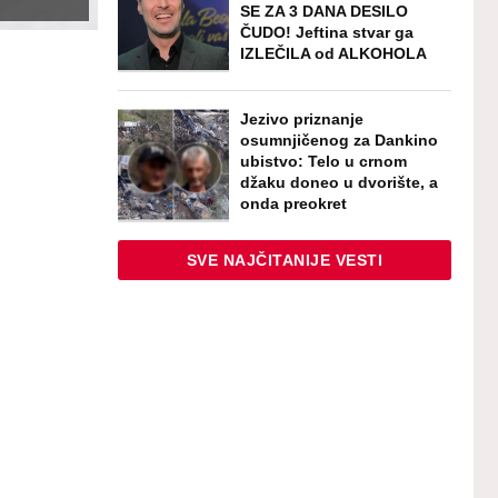
SE ZA 3 DANA DESILO
ČUDO! Jeftina stvar ga
IZLEČILA od ALKOHOLA
Jezivo priznanje
osumnjičenog za Dankino
ubistvo: Telo u crnom
džaku doneo u dvorište, a
onda preokret
SVE NAJČITANIJE VESTI