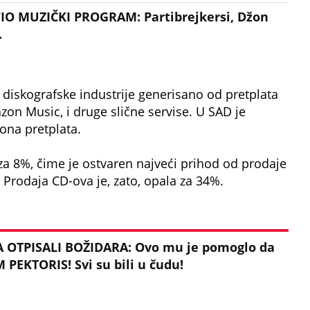
O MUZIČKI PROGRAM: Partibrejkersi, Džon
.
a diskografske industrije generisano od pretplata
azon Music, i druge slične servise. U SAD je
iona pretplata.
 za 8%, čime je ostvaren najveći prihod od prodaje
 Prodaja CD-ova je, zato, opala za 34%.
 OTPISALI BOŽIDARA: Ovo mu je pomoglo da
 PEKTORIS! Svi su bili u čudu!