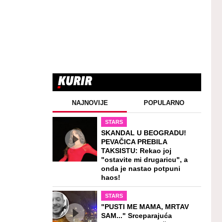
NAJNOVIJE
POPULARNO
STARS
SKANDAL U BEOGRADU!
PEVAČICA PREBILA
TAKSISTU: Rekao joj
"ostavite mi drugaricu", a
onda je nastao potpuni
haos!
STARS
"PUSTI ME MAMA, MRTAV
SAM..." Srceparajuća