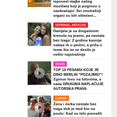
ispovest majke našeg
muzičara koji je poginuo u
saobraćajci: Svi unutrašnji
organi su bili oštećeni...
EXTERNAL ARTICLES
Danijela je sa drugaricom
krenula na jezero, pa nestala
bez traga: 2 godine kasnije
nalaze ih u pećini, a priča o
tome šta im se desilo je
nešto najstrašnije
STARS
TOP 10 PESAMA KOJE JE
DINO MERLIN "POZAJMIO"!
Zgrnuo lovu na hitovima, a
sada DRUGIMA NAPLAĆUJE
AUTORSKA PRAVA
ZABAVA
Žena i ćerka nestale bez
traga dok je muž bio na
poslu: Kad su telo pronašli