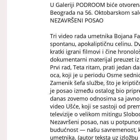
U Galeriji PODROOM biće otvorena
Beograda na 56. Oktobarskom sal
NEZAVRŠENI POSAO
Tri video rada umetnika Bojana Faj
spontanu, apokaliptičnu celinu. D
kratki igrani filmovi i čine hronološ
dokumentarni materijal preuzet iz 
Prvi rad, Teta ritam, prati jedan
oca, koji je u periodu Osme sedn
Zamenik šefa službe, što je kriptičn
je posao između ostalog bio pripr
danas zovemo odnosima sa javnošć
video Ušće, koji se sastoji od pr
televizije o velikom mitingu Slobo
Nezavršeni posao, nas u potpunosti
budućnost — našu savremenost, koj
umetnika. (autor teksta uz izložbu