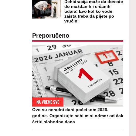
Dehidracija može da dovede
do moždanih i srčanih
udara: Evo koliko vode
zaista treba da pijete po
vrućini
Preporučeno
NA VREME SVE
Ovo su neradni dani početkom 2026.
godine: Organizujte sebi mini odmor od čak
četiri slobodna dana