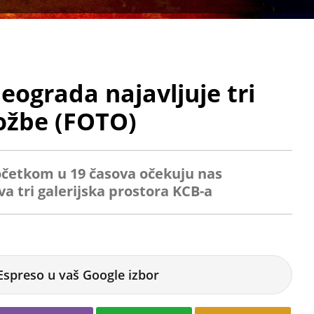
eograda najavljuje tri
ožbe (FOTO)
očetkom u 19 časova očekuju nas
va tri galerijska prostora KCB-a
Espreso u vaš Google izbor