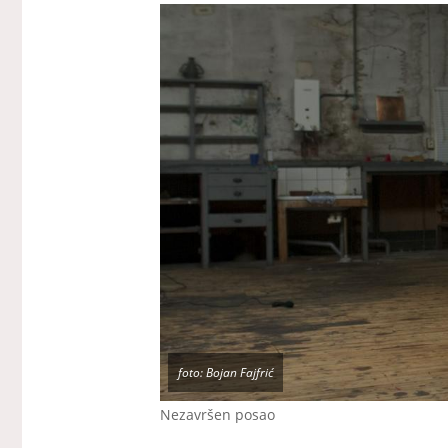
foto: Bojan Fajfrić
Nezavršen posao