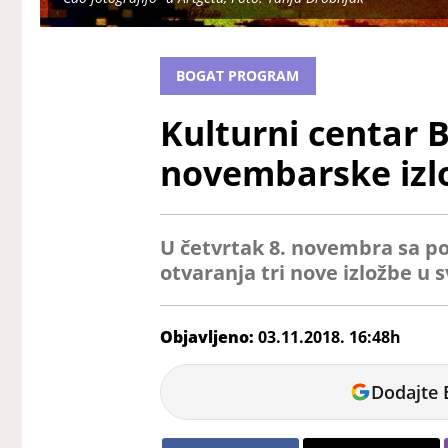
BOGAT PROGRAM
Kulturni centar B
novembarske izl
U četvrtak 8. novembra sa p
otvaranja tri nove izložbe u s
Objavljeno:
03.11.2018. 16:48h
Nikola
Dodajte 
Marković