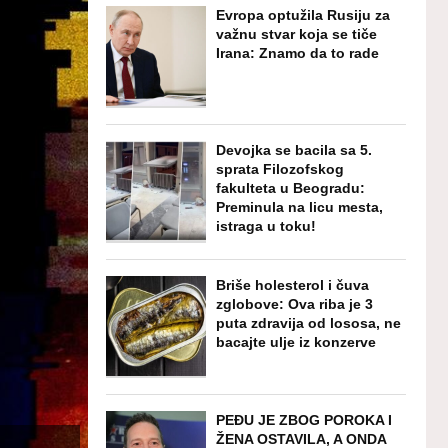
Evropa optužila Rusiju za
važnu stvar koja se tiče
Irana: Znamo da to rade
Devojka se bacila sa 5.
sprata Filozofskog
fakulteta u Beogradu:
Preminula na licu mesta,
istraga u toku!
Briše holesterol i čuva
zglobove: Ova riba je 3
puta zdravija od lososa, ne
bacajte ulje iz konzerve
PEĐU JE ZBOG POROKA I
ŽENA OSTAVILA, A ONDA