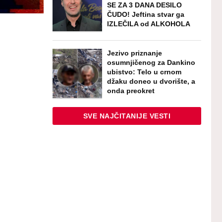
SE ZA 3 DANA DESILO
ČUDO! Jeftina stvar ga
IZLEČILA od ALKOHOLA
Jezivo priznanje
osumnjičenog za Dankino
ubistvo: Telo u crnom
džaku doneo u dvorište, a
onda preokret
SVE NAJČITANIJE VESTI