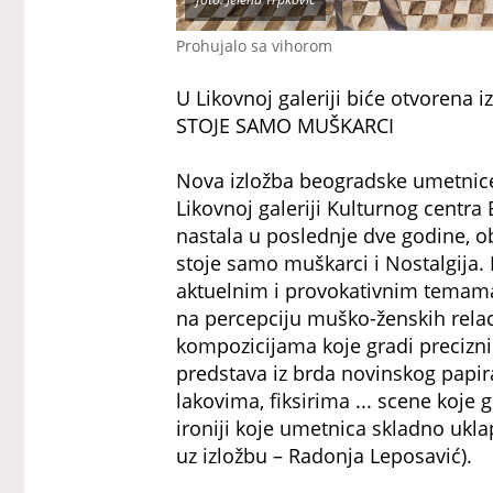
Prohujalo sa vihorom
U Likovnoj galeriji biće otvoren
STOJE SAMO MUŠKARCI
Nova izložba beogradske umetnice J
Likovnoj galeriji Kulturnog centra
nastala u poslednje dve godine, 
stoje samo muškarci i Nostalgija. 
aktuelnim i provokativnim temama
na percepciju muško-ženskih rela
kompozicijama koje gradi precizni
predstava iz brda novinskog papir
lakovima, fiksirima ... scene koje
ironiji koje umetnica skladno ukla
uz izložbu – Radonja Leposavić).