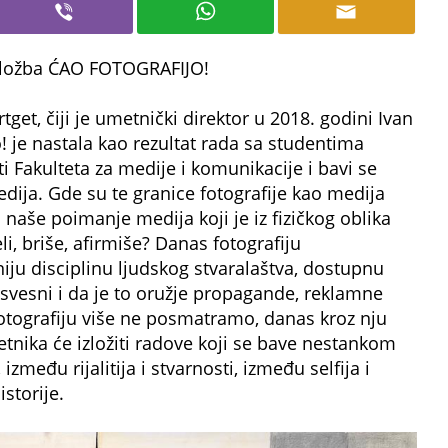
izložba ĆAO FOTOGRAFIJO!
tget, čiji je umetnički direktor u 2018. godini Ivan
o! je nastala kao rezultat rada sa studentima
 Fakulteta za medije i komunikacije i bavi se
ja. Gde su te granice fotografije kao medija
naše poimanje medija koji je iz fizičkog oblika
i, briše, afirmiše? Danas fotografiju
ju disciplinu ljudskog stvaralaštva, dostupnu
svesni i da je to oružje propagande, reklamne
. Fotografiju više ne posmatramo, danas kroz nju
ika će izložiti radove koji se bave nestankom
zmeđu rijalitija i stvarnosti, između selfija i
istorije.