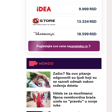
Zašto? Na ovo pitanje
odgovorili su ljudi koji su
se razveli odmah nakon
rođenja deteta
Udala se za muslimana:
Njena nemilosrdna braća
uzela su "pravdu" u svoje
ruke