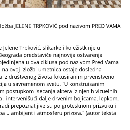
a izložba JELENE TRPKOVIĆ pod nazivom PRED VAMA
elene Trpković, slikarke i koležistkinje u
 Beograda predstaviće najnovija ostvarenja
objedinjena u dva ciklusa pod nazivom Pred Vama
I na ovoj izložbi umetnica ostaje dosledna
 iz društvenog života fokusiranim prvenstveno
cija u savremenom svetu. “U konstruisanim
m postupkom isecanja aktera iz njenih vizuelnih
a , intervenišući dalje drvenim bojicama, lepkom,
 gradi prepoznatljive su po grotesknom prizvuku i
pa u ambijent i atmosferu prizora.” (autor teksta