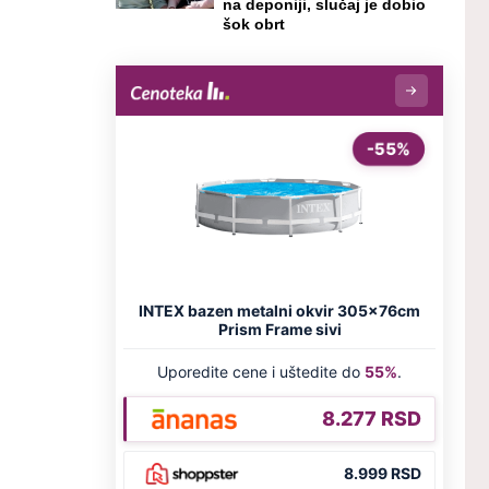
na deponiji, slučaj je dobio
šok obrt