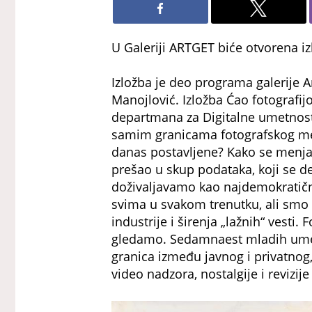
U Galeriji ARTGET biće otvorena 
Izložba je deo programa galerije Ar
Manojlović. Izložba Ćao fotografij
departmana za Digitalne umetnosti
samim granicama fotografskog medi
danas postavljene? Kako se menja 
prešao u skup podataka, koji se del
doživaljavamo kao najdemokratični
svima u svakom trenutku, ali smo 
industrije i širenja „lažnih“ vesti
gledamo. Sedamnaest mladih umetn
granica između javnog i privatnog, i
video nadzora, nostalgije i revizije 