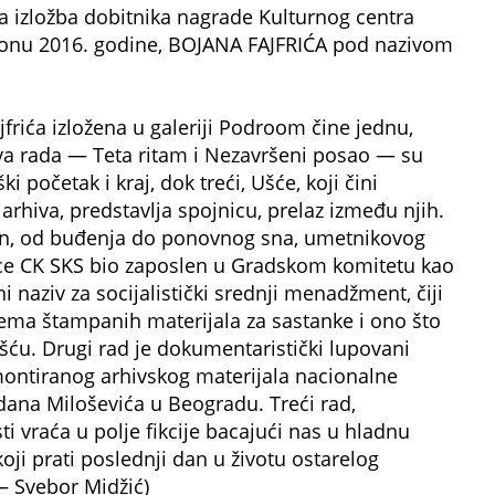
 izložba dobitnika nagrade Kulturnog centra
onu 2016. godine, BOJANA FAJFRIĆA pod nazivom
frića izložena u galeriji Podroom čine jednu,
va rada — Teta ritam i Nezavršeni posao — su
ki početak i kraj, dok treći, Ušće, koji čini
arhiva, predstavlja spojnicu, prelaz između njih.
 dan, od buđenja do ponovnog sna, umetnikovog
ice CK SKS bio zaposlen u Gradskom komitetu kao
i naziv za socijalistički srednji menadžment, čiji
ema štampanih materijala za sastanke i ono što
u. Drugi rad je dokumentaristički lupovani
emontiranog arhivskog materijala nacionalne
dana Miloševića u Beogradu. Treći rad,
 vraća u polje fikcije bacajući nas u hladnu
i prati poslednji dan u životu ostarelog
 – Svebor Midžić)