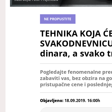
NE PROPUSTITE
TEHNIKA KOJA Ć
SVAKODNEVNICU: 
dinara, a svako t
Pogledajte fenomenalne pred
zabaviti vas, bez obzira na go
pristupačne cene i poslednje
Objavljeno:
18.09.2019. 16:00h
Jovana