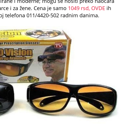
jnirane i moderne; mogu se nositi preko naočara
rce i za žene. Cena je samo
1049 rsd,
OVDE
ih
roj telefona 011/4420-502 radnim danima.