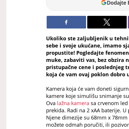
Dodajte 
Ukoliko ste zaljubljenik u tehni
sebe i svoje ukućane, imamo sja
propustite! Pogledajte fenomen
muke, zabaviti vas, bez obzira n
pristupačne cene i poslednjeg t
koja će vam ovaj poklon dobro 
Kamera koja će vam doneti sigurn
kamere koje simulišu snimanje su 
Ova
lažna kamera
sa crvenom led 
prekida. Radi na 2 xAA baterije. U
Njene dimezije su 68mm x 78mm 
možete odmah poručiti, ili poziv