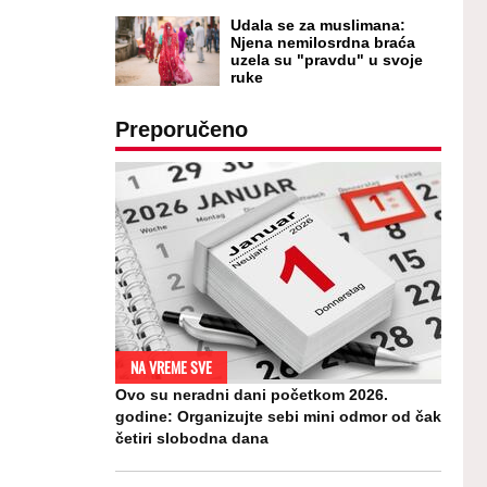
Udala se za muslimana:
Njena nemilosrdna braća
uzela su "pravdu" u svoje
ruke
Preporučeno
NA VREME SVE
Ovo su neradni dani početkom 2026.
godine: Organizujte sebi mini odmor od čak
četiri slobodna dana