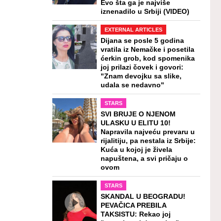
Evo šta ga je najviše
iznenadilo u Srbiji (VIDEO)
EXTERNAL ARTICLES
Dijana se posle 5 godina
vratila iz Nemačke i posetila
ćerkin grob, kod spomenika
joj prilazi čovek i govori:
"Znam devojku sa slike,
udala se nedavno"
STARS
SVI BRUJE O NJENOM
ULASKU U ELITU 10!
Napravila najveću prevaru u
rijalitiju, pa nestala iz Srbije:
Kuća u kojoj je živela
napuštena, a svi pričaju o
ovom
STARS
SKANDAL U BEOGRADU!
PEVAČICA PREBILA
TAKSISTU: Rekao joj