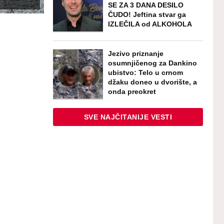
SE ZA 3 DANA DESILO
ČUDO! Jeftina stvar ga
IZLEČILA od ALKOHOLA
Jezivo priznanje
osumnjičenog za Dankino
ubistvo: Telo u crnom
džaku doneo u dvorište, a
onda preokret
SVE NAJČITANIJE VESTI