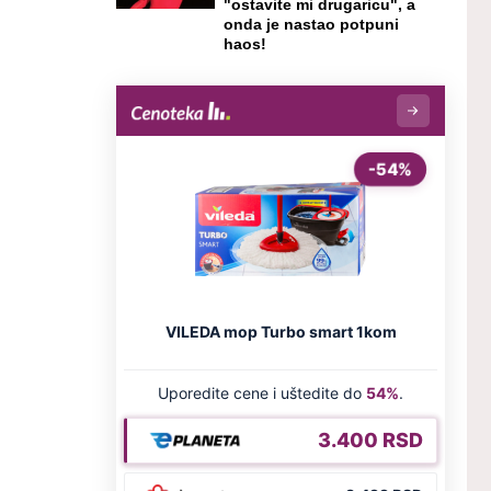
"ostavite mi drugaricu", a
onda je nastao potpuni
haos!