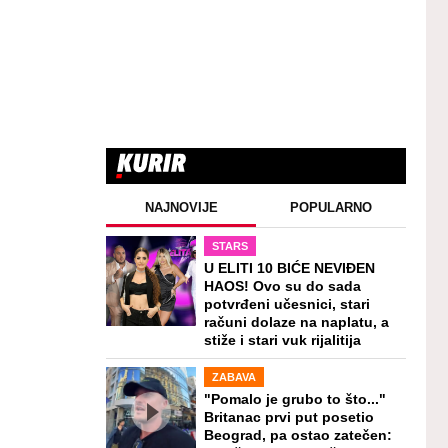
NAJNOVIJE
POPULARNO
STARS
U ELITI 10 BIĆE NEVIĐEN
HAOS! Ovo su do sada
potvrđeni učesnici, stari
računi dolaze na naplatu, a
stiže i stari vuk rijalitija
ZABAVA
"Pomalo je grubo to što..."
Britanac prvi put posetio
Beograd, pa ostao zatečen: