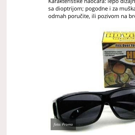
Karakteristike naočara: lepo diza
sa dioptrijom; pogodne i za muška
odmah poručite, ili pozivom na b
foto: Promo