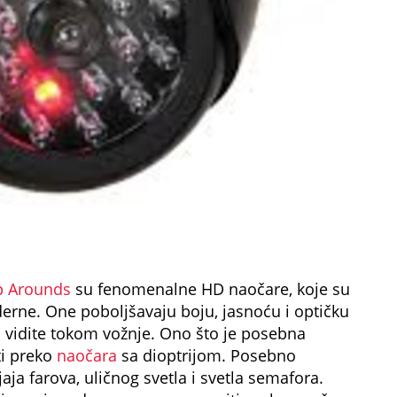
p Arounds
su fenomenalne HD naočare, koje su
derne. One poboljšavaju boju, jasnoću i optičku
a vidite tokom vožnje. Ono što je posebna
ti preko
naočara
sa dioptrijom. Posebno
ja farova, uličnog svetla i svetla semafora.