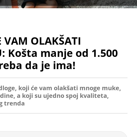
E VAM OLAKŠATI
Košta manje od 1.500
reba da je ima!
loge, koji će vam olakšati mnoge muke,
dine, a koji su ujedno spoj kvaliteta,
g trenda