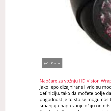
foto: Promo
Naočare za vožnju HD Vision Wra
jako lepo dizajnirane i vrlo su mo
definiciju, tako da možete bolje d
pogodnost je to što se mogu nosi
smanjuju naprezanje očiju od odsja