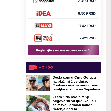
Došla sam u Crnu Goru, a
na plaži ni žive duše:
Ovakve cene za suncobran i
ležaljke nisu ni na Sejšelima
Zašto? Na ovo pitanje
odgovorili su ljudi koji su
se razveli odmah nakon
rođenja deteta