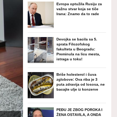
Evropa optužila Rusiju za
važnu stvar koja se tiče
Irana: Znamo da to rade
Devojka se bacila sa 5.
sprata Filozofskog
fakulteta u Beogradu:
Preminula na licu mesta,
istraga u toku!
Briše holesterol i čuva
zglobove: Ova riba je 3
puta zdravija od lososa, ne
bacajte ulje iz konzerve
PEĐU JE ZBOG POROKA I
ŽENA OSTAVILA, A ONDA