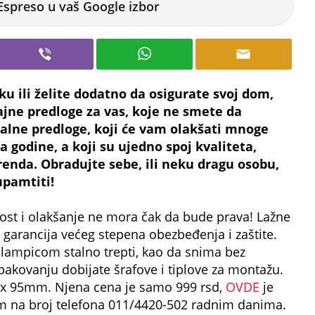
Espreso u vaš Google izbor
ku ili želite dodatno da osigurate svoj dom,
jne predloge za vas, koje ne smete da
alne predloge, koji će vam olakšati mnoge
a godine, a koji su ujedno spoj kvaliteta,
renda. Obradujte sebe, ili neku dragu osobu,
upamtiti!
ost i olakšanje ne mora čak da bude prava! Lažne
garancija većeg stepena obezbeđenja i zaštite.
lampicom stalno trepti, kao da snima bez
 pakovanju dobijate šrafove i tiplove za montažu.
x 95mm. Njena cena je samo 999 rsd,
OVDE
je
om na broj telefona 011/4420-502 radnim danima.