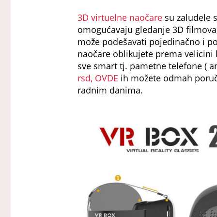
3D virtuelne naočare
su zaludele 
omogućavaju gledanje 3D filmova, 3
može podešavati pojedinačno i po h
naočare oblikujete prema velicini 
sve smart tj. pametne telefone ( 
rsd, OVDE
ih možete odmah poručit
radnim danima.