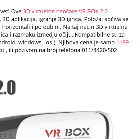
svet! Ove
3D virtuelne naočare VR BOX 2.0
D aplikacija, igranje 3D igrica. Položaj sočiva se
orizontali i po dubini. Na taj nacin 3D virtualne
lica i razmaku izmedju očiju. Kompatibilne su za
android, windows, ios ). Njihova cena je samo
1199
i, ili pozivom na broj telefona 011/4420-502