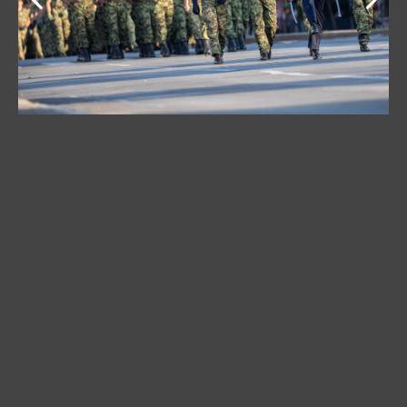
Na promociji ispred Doma Narodne Skupštine
očekujemo uz roditelje i najbliže naših najmlađih