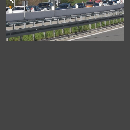
Nikad do sada nisam čuo za ove ekipe i moram da
priznam da nije prijatno